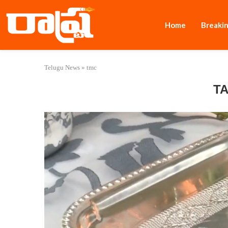
Home
Breaki
Telugu News
»
tmc
T