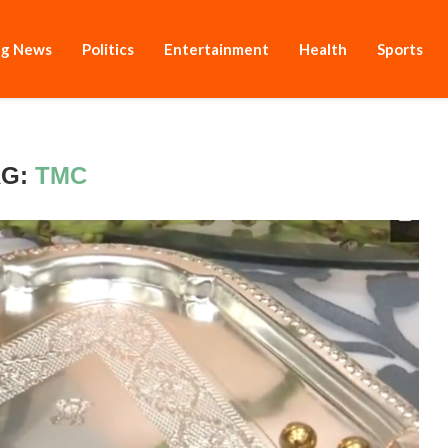
ng News
Politics
Entertainment
Health
Sports
AG:
TMC