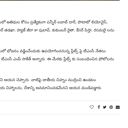
 అతిథుల కోసం ప్రత్యేకంగా పన్నీర్ లబాబ్ దార్, పొటాటో లియోనైస్,
 తడఖా, ప్యాజ్ జీరా కా పులావ్, కుకుంబర్ రైతా, కేసర్ పిస్తా, రసమలై లను
ో భోజనం వడ్డించేందుకు ఉపయోగించనున్న ప్లేట్స్ పై టీఎంసీ నేతలు
చారని టీఎంసీ ఎంపీ సాకేత్ అన్నారు. ఈ మేరకు ప్లేట్స్ కు సంబంధించిన ఫోటోలను
న్నారని ఆయన చెప్పారు. వాటిపై జాతీయ చిహ్నం ముద్రించి ఉండటం
ే జాతీయ చిహ్నాలను, దేశాన్ని అవమానించడమేనని ఆయన మండిపడ్డారు.