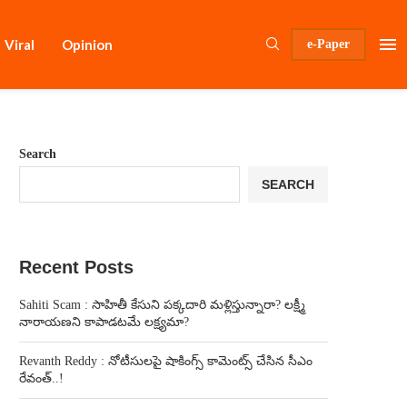
Viral
Opinion
e-Paper
Search
SEARCH
Recent Posts
Sahiti Scam : సాహితీ కేసుని పక్కదారి మళ్లిస్తున్నారా? లక్ష్మీ
నారాయణని కాపాడటమే లక్ష్యమా?
Revanth Reddy : నోటీసులపై షాకింగ్స్ కామెంట్స్ చేసిన సీఎం
రేవంత్..!