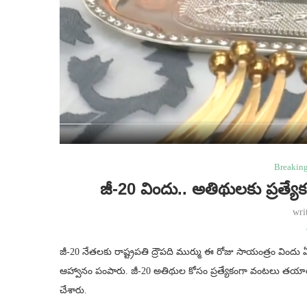
Breakin
జీ-20 విందు.. అతిథులకు ప్రత్యేక 
wri
జీ-20 నేతలకు రాష్ట్రపతి ద్రౌపది ముర్ము ఈ రోజు సాయంత్రం వింద
ఆహ్వానం పంపారు. జీ-20 అతిథుల కోసం ప్రత్యేకంగా వంటలు తయారు 
చేశారు.