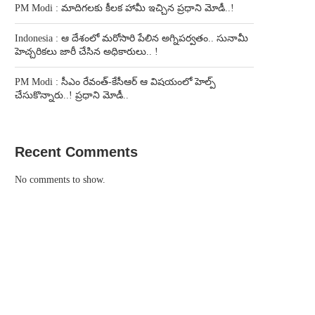
PM Modi : మాదిగలకు కీలక హామీ ఇచ్చిన ప్రధాని మోడీ..!
Indonesia : ఆ దేశంలో మరోసారి పేలిన అగ్నిపర్వతం.. సునామీ
హెచ్చరికలు జారీ చేసిన అధికారులు.. !
PM Modi : సీఎం రేవంత్-కేసీఆర్ ఆ విషయంలో హెల్ప్
చేసుకొన్నారు..! ప్రధాని మోడీ..
Recent Comments
No comments to show.