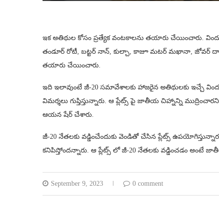
ఇక అతిథుల కోసం ప్రత్యేక వంటకాలను తయారు చేయించారు. విందులో
తండూర్ రోటీ, బట్టర్ నాన్, కుల్చా, కాజూ మటర్ మఖానా, జోవర్ దాల్
తయారు చేయించారు.
ఇది ఇలావుంటే జీ-20 సమావేశాలకు హాజరైన అతిథులకు ఇచ్చే విందుల
విమర్శలు గుప్తిస్తున్నారు. ఆ ప్లేట్స్ పై జాతీయ చిహ్నాన్ని ముద్రిం
ఆయన షేర్ చేశారు.
జీ-20 నేతలకు వడ్డించేందుకు వెండితో చేసిన ప్లేట్స్ ఉపయోగిస్తు
కనిపిస్తోందన్నారు. ఆ ప్లేట్స్ లో జీ-20 నేతలకు వడ్డించడం అంట
September 9, 2023
0 comment