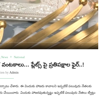
g News
National
వంటకాలు… ప్లేట్స్ పై ప్రతిపక్షాల ఫైర్..!
tten by
Admin
ు ఏర్పాటు చేశారు. ఈ విందుకు హాజరు కావాలని ఇప్పటికే పలువురు నేతలకు
చేయించారు. విందుకు హాజరవుతున్నట్టు ఇప్పటికే పలువురు నేతలు ట్వీట్లు