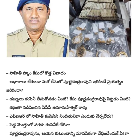
– సాహితీ స్కాం కేసులో కొత్త వివాదం
– ఆధారాలు లేకుండా మరో కేసులో పూర్ణచంద్రరావుని ఇరికించే ప్రయత్నం
జరిగిందా?
– డబ్బులు కంపెనీ తీసుకోవడం ఏంటి? కేసు పూర్ణచంద్రరావుపై పెట్టడం ఏంటి?
– కథంతా నడిపించిన ఏసీపీ ఉమామహేశ్వర్ రావు
– ఎఫ్ఐఆర్ లో సాహితీ కంపెనీని నిందితునిగా ఎందుకు చేర్చలేదు?
– పెద్ద మొత్తంలో నగదు కంపెనీకే చేరినా..
– పూర్ణచంద్రరావును, ఆయన కుటుంబాన్ని మానసికంగా వేధించేందుకే ఏ1గా