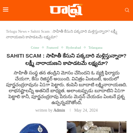
Telugu News
»
Sahiti Scam : సాహితీ కేసుని పక్కదారి మళ్లిస్తున్నారా? లక్ష్మీ
నారాయణని కాపాడటమే లక్ష్యమా?
Crime
Featured
Hyderabad
Telangana
SAHITI SCAM : సాహితీ కేసుని పక్కదారి మళ్లిస్తున్నారా?
లక్ష్మీ నారాయణని కాపాడటమే లక్ష్యమా?
సాహితీ సంస్థ తన తండ్రిని మోసం చేసిందని ఓ వ్యక్తి ఫిర్యాదు
చేయగా, కేసు రిజిస్టర్ అయింది. విచిత్రం ఏంటంటే, ఇందులో
పూర్ణచంద్రరావును ఏ1గా పెట్టారు. కంపెనీ బూదాటి లక్ష్మినారాయణది.
లాభనష్టాలన్నీ అతనిదే బాధ్యత. అలాంటప్పుడు బూదాటిని ఏ1గా
పెట్టాలి కానీ, పూర్ణచంద్రరావు పేరును మెన్షన్ చేయడం ఏంటనే ప్రశ్న
ఉప్పన్నమౌతోంది.
written by
Admin
May 24, 2024