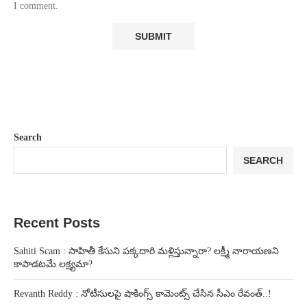
I comment.
Search
SEARCH
Recent Posts
Sahiti Scam : సాహితీ కేసుని పక్కదారి మళ్లిస్తున్నారా? లక్ష్మీ నారాయణని
కాపాడటమే లక్ష్యమా?
Revanth Reddy : నోటీసులపై షాకింగ్స్ కామెంట్స్ చేసిన సీఎం రేవంత్..!