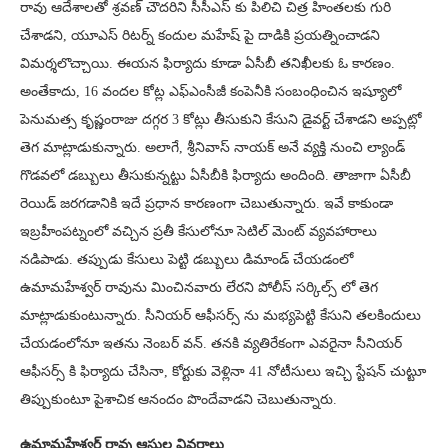
రావు ఆదేశాలతో శ్రవణ్ చౌదరిని సీసీఎస్ కు పిలిచి చిత్ర హింతలకు గురి
చేశాడని, యూఎస్ రిటర్న్ కందుల మహేష్ పై దాడికి ప్రయత్నించాడని
విమర్శలొచ్చాయి. ఈయన ఫిర్యాదు కూడా ఏసీబీ తనిఖీలకు ఓ కారణం.
అంతేకాదు, 16 వందల కోట్ల ఎఫ్ఎంసీజీ కంపెనీకి సంబంధించిన ఇష్యూలో
పెనుమత్స కృష్ణంరాజు దగ్గర 3 కోట్లు తీసుకుని కేసుని డైవర్ట్ చేశాడని అప్పట్లో
తెగ మాట్లాడుకున్నారు. అలాగే, శ్రీనివాస్ నాయక్ అనే వ్యక్తి నుంచి ల్యాండ్
గొడవలో డబ్బులు తీసుకున్నట్టు ఏసీబీకి ఫిర్యాదు అందింది. తాజాగా ఏసీబీ
రెయిడ్ జరగడానికి ఇదే ప్రధాన కారణంగా చెబుతున్నారు. ఇవే కాకుండా
ఇబ్రహీంపట్నంలో వచ్చిన ప్రతీ కేసులోనూ సెటిల్ మెంట్ వ్యవహారాలు
నడిపాడు. తప్పుడు కేసులు పెట్టి డబ్బులు డిమాండ్ చేయడంలో
ఉమామహేశ్వర్ రావును మించినవారు లేరని పోలీస్ సర్కిల్స్ లో తెగ
మాట్లాడుకుంటున్నారు. సీనియర్ ఆఫీసర్స్ ను మభ్యపెట్టి కేసుని తలకిందులు
చేయడంలోనూ ఇతను నెంబర్ వన్. తనకి వ్యతిరేకంగా ఎవరైనా సీనియర్
ఆఫీసర్స్ కి ఫిర్యాదు చేసినా, కోర్టుకు వెళ్లినా 41 నోటీసులు ఇచ్చి స్టేషన్ చుట్టూ
తిప్పుకుంటూ పైశాచిక ఆనందం పొందేవాడని చెబుతున్నారు.
ఉమామహేశ్వర్ రావు ఆస్తుల వివరాలు