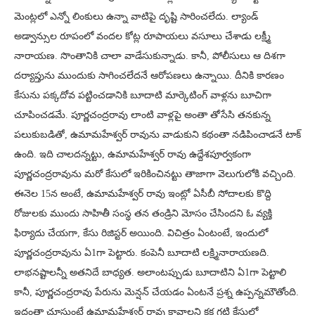
మెంట్లలో ఎన్నో లింకులు ఉన్నా వాటిపై దృష్టి సారించలేదు. ల్యాండ్
అడ్వాన్సుల రూపంలో వందల కోట్ల రూపాయలు వసూలు చేశాడు లక్ష్మీ
నారాయణ. సొంతానికి చాలా వాడేసుకున్నాడు. కానీ, పోలీసులు ఆ దిశగా
దర్యాప్తును ముందుకు సాగించలేదనే ఆరోపణలు ఉన్నాయి. దీనికి కారణం
కేసును పక్కదోవ పట్టించడానికి బూదాటి మార్కెటింగ్ వాళ్లను బూచిగా
చూపించడమే. పూర్ణచంద్రరావు లాంటి వాళ్లపై అంతా తోసేసి తనకున్న
పలుకుబడితో, ఉమామహేశ్వర్ రావును వాడుకుని కథంతా నడిపించాడనే టాక్
ఉంది. ఇది చాలదన్నట్టు, ఉమామహేశ్వర్ రావు ఉద్దేశపూర్వకంగా
పూర్ణచంద్రరావును మరో కేసులో ఇరికించినట్టు తాజాగా వెలుగులోకి వచ్చింది.
ఈనెల 15న అంటే, ఉమామహేశ్వర్ రావు ఇంట్లో ఏసీబీ సోదాలకు కొద్ది
రోజులకు ముందు సాహితీ సంస్థ తన తండ్రిని మోసం చేసిందని ఓ వ్యక్తి
ఫిర్యాదు చేయగా, కేసు రిజిస్టర్ అయింది. విచిత్రం ఏంటంటే, ఇందులో
పూర్ణచంద్రరావును ఏ1గా పెట్టారు. కంపెనీ బూదాటి లక్ష్మినారాయణది.
లాభనష్టాలన్నీ అతనిదే బాధ్యత. అలాంటప్పుడు బూదాటిని ఏ1గా పెట్టాలి
కానీ, పూర్ణచంద్రరావు పేరును మెన్షన్ చేయడం ఏంటనే ప్రశ్న ఉప్పన్నమౌతోంది.
ఇదంతా చూస్తుంటే ఉమామహేశ్వర్ రావు కావాలని కక్ష గట్టి కేసులో