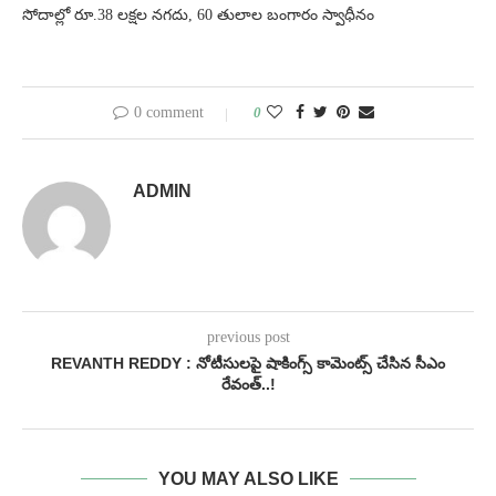
సోదాల్లో రూ.38 లక్షల నగదు, 60 తులాల బంగారం స్వాధీనం
0 comment
0
ADMIN
previous post
REVANTH REDDY : నోటీసులపై షాకింగ్స్ కామెంట్స్ చేసిన సీఎం
రేవంత్..!
YOU MAY ALSO LIKE