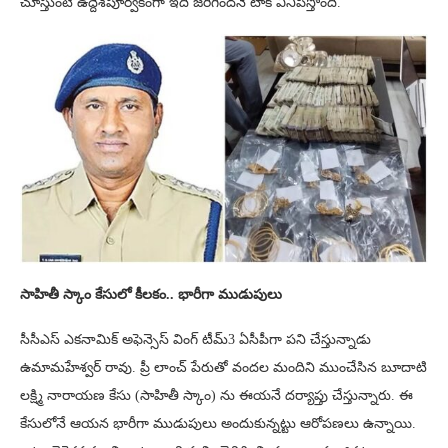
చూస్తుంటే ఉద్దేశపూర్వకంగా ఇది జరిగిందనే టాక్ వినిపిస్తోంది.
సాహితీ స్కాం కేసులో కీలకం.. భారీగా ముడుపులు
సీసీఎస్ ఎకనామిక్ అఫెన్సెస్ వింగ్ టీమ్3 ఏసీపీగా పని చేస్తున్నాడు
ఉమామహేశ్వర్ రావు. ప్రీ లాంచ్ పేరుతో వందల మందిని ముంచేసిన బూదాటి
లక్ష్మి నారాయణ కేసు (సాహితీ స్కాం) ను ఈయనే దర్యాప్తు చేస్తున్నారు. ఈ
కేసులోనే ఆయన భారీగా ముడుపులు అందుకున్నట్టు ఆరోపణలు ఉన్నాయి.