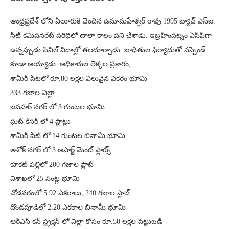
ఆంధ్రప్రదేశ్ లోని ఏలూరుకి చెందిన ఉమామహేశ్వర్ రావు 1995 బ్యాచ్ ఎస్ఐ.
సిటీ కమిషనరేట్ పరిధిలో చాలా కాలం పని చేశాడు. ఇబ్రహీంపట్నం ఏసీపీగా
ఉన్నప్పుడు సివిల్ విదాల్లో తలదూర్చాడు. బాధితుల ఫిర్యాదుతో సస్పెండ్
కూడా అయ్యాడు. అధికారుల లెక్కల ప్రకారం,
శామీర్ పేటలో రూ.80 లక్షల విలువైన ఎకరం భూమి
333 గజాల విల్లా
జవహర్ నగర్ లో 3 గుంటల భూమి
ఘట్ కేసర్ లో 4 ప్లాట్లు
శామీర్ పేట్ లో 14 గుంటల బినామీ భూమి
అశోక్ నగర్ లో 3 అపార్ట్ మెంట్ ఫ్లాట్స్
కూకట్ పల్లిలో 200 గజాల ప్లాట్
విశాఖలో 25 సెంట్ల భూమి
చోడవరంలో 5.92 ఎకరాలు, 240 గజాల ప్లాట్
దొండపూడిలో 2.20 ఎకరాల బినామీ భూమి
ఆర్ఎస్ కన్ స్ట్రక్షన్ లో విల్లా కోసం రూ.50 లక్షల పెట్టుబడి