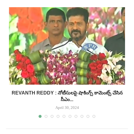
న
REVANTH REDDY : నోటీసులపై షాకింగ్స్ కామెంట్స్ చేసిన
సీఎం...
April 30, 2024