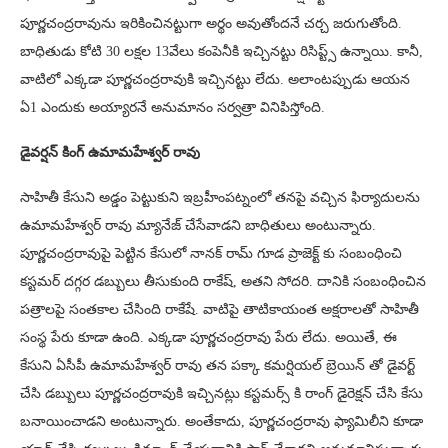
పూర్ణచంద్రరావును ఇరికించినట్టుగా అర్థం అవుతోందనే చర్చ జరుగుతోంది.
బాధితుడు కోటి 30 లక్షల 13వేలు కంపెనీకి ఇచ్చినట్టు రిసిప్ట్స్ ఉన్నాయి. కానీ,
వాటిలో ఎక్కడా పూర్ణచంద్రరావుకి ఇచ్చినట్టు లేదు. అలాంటప్పుడు ఆయన
ఏ1 ఎందుకు అయ్యారనే అనుమానం సర్వత్రా వినిపిస్తోంది.
డైవర్షన్ కింగ్ ఉమామహేశ్వర్ రావు
సాహితీ కేసుని అడ్డం పెట్టుకుని ఇబ్రహీంపట్నంలో తనపై వచ్చిన ఫిర్యాదులను
ఉమామహేశ్వర్ రావు మ్యానేజ్ చేసేవాడని బాధితులు అంటున్నారు.
పూర్ణచంద్రరావుపై పెట్టిన కేసులో నానక్ రామ్ గూడ ప్రాజెక్ట్ కు సంబంధించి
కస్టమర్ దగ్గర డబ్బులు తీసుకుంది రాకేష్, అతని సోదరి. దానికి సంబంధించిన
పత్రాలపై సంతకాల చేసింది రాకేషే. వాటిపై తాటికాయంత అక్షరాలతో సాహితీ
సంస్థ పేరు కూడా ఉంది. ఎక్కడా పూర్ణచంద్రరావు పేరు లేదు. అయితే, ఈ
కేసుని ఏసీపీ ఉమామహేశ్వర్ రావు తన పక్కా కమర్షియల్ బ్రెయిన్ తో డైవర్ట్
చేసి డబ్బులు పూర్ణచంద్రరావుకి ఇచ్చినట్లు కస్టమర్స్ కి రాంగ్ డైరెక్షన్ చేసి కేసు
బనాయించాడని అంటున్నారు. అంతేకాదు, పూర్ణచంద్రరావు ఫ్యామిలీని కూడా