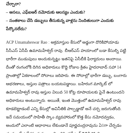
చేర్చారా?
– అసలు, ఎఫ్ఐఆర్ నమోదుకు ఆలస్యం ఎందుకు?
– సంతకాలు చేసి డబ్బులు తీసుకున్న వాళ్లను నిందితులుగా ఎందుకు
పేర్కొనలేదు?
ACP Umamaheswar Rao : అక్రమాస్తుల కేసులో అడ్డంగా దొరికిపోయాడు
సీసీఎస్ ఏసీపీ ఉమామహేశ్వర్ రావు. బీఆర్ఎస్ హయాంలో బడా కేసుల్ని పట్టి
భారీగా ముడుపులు అందుకున్నట్టు ఇతనిపై ఏసీబీకి ఫిర్యాదులు అందాయి.
దీంతో రంగంలోకి దిగిన అధికారులు కొద్ది రోజుల క్రితం హైదరాబాద్ సహా 14
ప్రాంతాల్లో ఏకకాలంలో సోదాలు జరిపారు. ఈ సోదాల్లో భారీగా డబ్బు, బంగారు
ఆభరణాలు, ఆస్తుల పత్రాలు బయటపడ్డాయి. బహిరంగ మార్కెట్ లో
ఉమామహేశ్వర్ రావు ఆస్తుల విలువ 50 కోట్ల రూపాయలకు పైనే ఉంటుందని
అధికారులు అంటున్నారు. అయితే, ఇంత మొత్తంలో ఉమామహేశ్వర్ రావు
కూడబెట్టాడంటే ఎన్ని కేసుల్లో అవినీతికి పాల్పడ్డాడో అనే చర్చ జరుగుతోంది.
ఇదే సమయంలో సాహితీ స్కాం వ్యవహారంలో కొత్త కేసు నమోదవ్వడం,
అందులో ఎలాంటి ఆధారాలు లేకుండానే పూర్ణచంద్రరావును ఏ1గా చేర్చడం