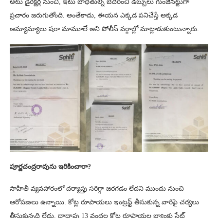
అటు డైరెక్టర్ల నుంచి, ఇటు బాధితుల్ని బెదిరించి డబ్బులు గుంజినట్టుగా
ప్రచారం జరుగుతోంది. అంతేకాదు, ఈయన ఎక్కడ పనిచేస్తే అక్కడ
అమ్యామ్యాలు షరా మామూలే అని పోలీస్ వర్గాల్లో మాట్లాడుకుంటున్నారు.
పూర్ణచంద్రరావును ఇరికించారా?
సాహితీ వ్యవహారంలో దర్యాప్తు సరిగ్గా జరగడం లేదని ముందు నుంచి
ఆరోపణలు ఉన్నాయి. కోట్ల రూపాయలు ఇంట్రస్ట్ తీసుకున్న వారిపై చర్యలు
తీసుకున్నది లేదు. దాదాపు 13 వందల కోట్ల రూపాయల బ్యాంకు స్టేట్