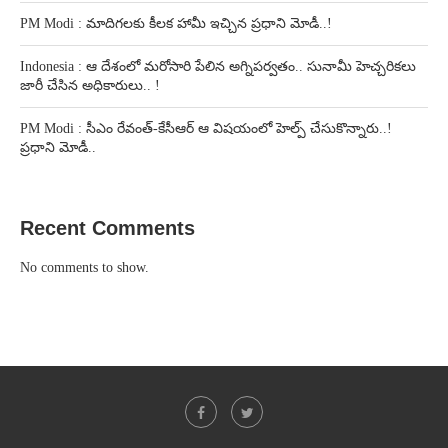
PM Modi : మాదిగలకు కీలక హామీ ఇచ్చిన ప్రధాని మోడీ..!
Indonesia : ఆ దేశంలో మరోసారి పేలిన అగ్నిపర్వతం.. సునామీ హెచ్చరికలు
జారీ చేసిన అధికారులు.. !
PM Modi : సీఎం రేవంత్-కేసీఆర్ ఆ విషయంలో హెల్ప్ చేసుకొన్నారు..!
ప్రధాని మోడీ..
Recent Comments
No comments to show.