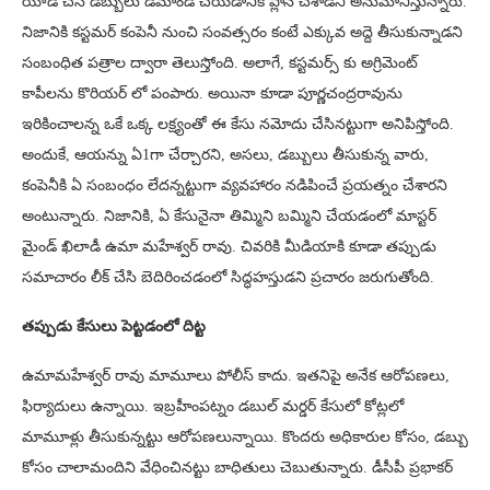
యాడ్ చేసి డబ్బులు డిమాండ్ చేయడానికి ప్లాన్ చేశాడని అనుమానిస్తున్నారు.
నిజానికి కస్టమర్ కంపెనీ నుంచి సంవత్సరం కంటే ఎక్కువ అద్దె తీసుకున్నాడని
సంబంధిత పత్రాల ద్వారా తెలుస్తోంది. అలాగే, కస్టమర్స్ కు అగ్రిమెంట్
కాపీలను కొరియర్ లో పంపారు. అయినా కూడా పూర్ణచంద్రరావును
ఇరికించాలన్న ఒకే ఒక్క లక్ష్యంతో ఈ కేసు నమోదు చేసినట్టుగా అనిపిస్తోంది.
అందుకే, ఆయన్ను ఏ1గా చేర్చారని, అసలు, డబ్బులు తీసుకున్న వారు,
కంపెనీకి ఏ సంబంధం లేదన్నట్టుగా వ్యవహారం నడిపించే ప్రయత్నం చేశారని
అంటున్నారు. నిజానికి, ఏ కేసునైనా తిమ్మిని బమ్మిని చేయడంలో మాస్టర్
మైండ్ ఖిలాడీ ఉమా మహేశ్వర్ రావు. చివరికి మీడియాకి కూడా తప్పుడు
సమాచారం లీక్ చేసి బెదిరించడంలో సిద్ధహస్తుడని ప్రచారం జరుగుతోంది.
తప్పుడు కేసులు పెట్టడంలో దిట్ట
ఉమామహేశ్వర్ రావు మామూలు పోలీస్ కాదు. ఇతనిపై అనేక ఆరోపణలు,
ఫిర్యాదులు ఉన్నాయి. ఇబ్రహీంపట్నం డబుల్ మర్డర్ కేసులో కోట్లలో
మామూళ్లు తీసుకున్నట్టు ఆరోపణలున్నాయి. కొందరు అధికారుల కోసం, డబ్బు
కోసం చాలామందిని వేధించినట్టు బాధితులు చెబుతున్నారు. డీసీపీ ప్రభాకర్