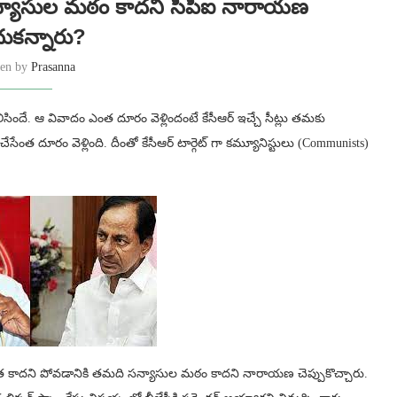
యాసుల మఠం కాదని సీపీఐ నారాయణ
ుకన్నారు?
ten by
Prasanna
సిందే. ఆ వివాదం ఎంత దూరం వెళ్లిందంటే కేసీఆర్ ఇచ్చే సీట్లు తమకు
త దూరం వెళ్లింది. దీంతో కేసీఆర్ టార్గెట్ గా కమ్యూనిస్టులు (Communists)
్వాత కాదని పోవడానికి తమది సన్యాసుల మఠం కాదని నారాయణ చెప్పుకొచ్చారు.