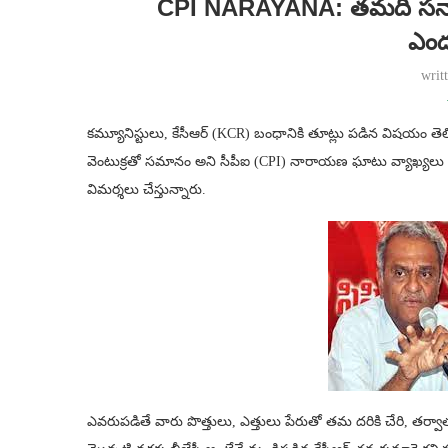
CPI NARAYANA: తమది సన్
ఎంద
writ
కమ్యూనిస్టులు, కేసీఆర్ (KCR) బంధానికి తూట్లు పడిన విషయం తెలి
వెంటుక్రతో సమానం అని సీపీఐ (CPI) నారాయణ ఘాటు వ్యాఖ్యలు చేసేం
విమర్శలు చేస్తున్నారు.
ఎవరుపడితే వారు పొత్తులు, ఎత్తులు పేరుతో తమ దరికి చేరి, తర