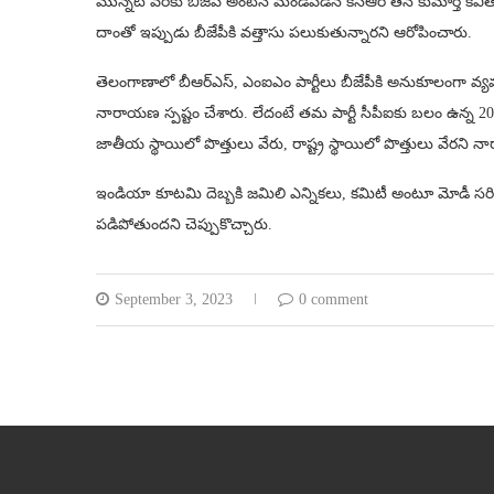
మొన్నటి వరకు బీజేపీ అంటేనే మండిపడిన కేసీఆర్ తన కుమార్తె కవిత 
దాంతో ఇప్పుడు బీజేపీకి వత్తాసు పలుకుతున్నారని ఆరోపించారు.
తెలంగాణాలో బీఆర్ఎస్, ఎంఐఎం పార్టీలు బీజేపీకి అనుకూలంగా వ్యవహరిస
నారాయణ స్పష్టం చేశారు. లేదంటే తమ పార్టీ సీపీఐకు బలం ఉన్న 20 స్థ
జాతీయ స్థాయిలో పొత్తులు వేరు, రాష్ట్ర స్థాయిలో పొత్తులు వేరని
ఇండియా కూటమి దెబ్బకి జమిలి ఎన్నికలు, కమిటీ అంటూ మోడీ సరికొత్
పడిపోతుందని చెప్పుకొచ్చారు.
September 3, 2023
0 comment