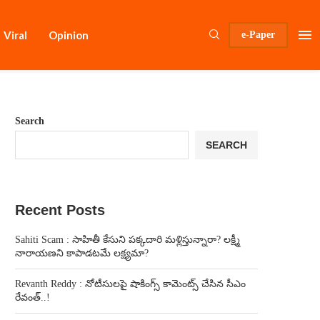
Viral
Opinion
e-Paper
Search
SEARCH
Recent Posts
Sahiti Scam : సాహితీ కేసుని పక్కదారి మళ్లిస్తున్నారా? లక్ష్మీ
నారాయణని కాపాడటమే లక్ష్యమా?
Revanth Reddy : నోటీసులపై షాకింగ్స్ కామెంట్స్ చేసిన సీఎం
రేవంత్..!