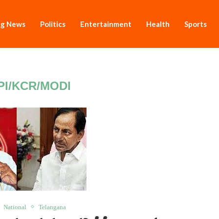
ng News
Politics
Entertainment
Health
Sports
PI/KCR/MODI
National
Telangana