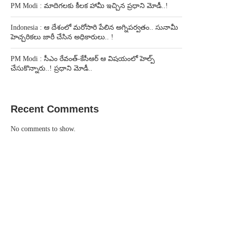
PM Modi : మాదిగలకు కీలక హామీ ఇచ్చిన ప్రధాని మోడీ..!
Indonesia : ఆ దేశంలో మరోసారి పేలిన అగ్నిపర్వతం.. సునామీ
హెచ్చరికలు జారీ చేసిన అధికారులు.. !
PM Modi : సీఎం రేవంత్-కేసీఆర్ ఆ విషయంలో హెల్ప్
చేసుకొన్నారు..! ప్రధాని మోడీ..
Recent Comments
No comments to show.