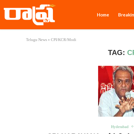
Home
Breaki
Telugu News
»
CPI/KCR/Modi
TAG:
C
Hyderabad