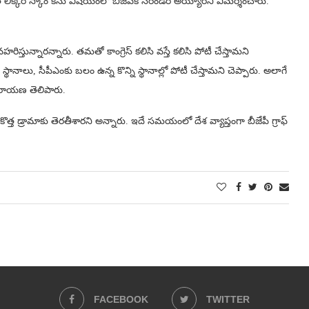
లిక్కర్ స్కాం కేసు విషయంలో బీజేపీకి సరెండర్ అయ్యారని విమర్శించారు.
్తున్నారన్నారు. తమతో కాంగ్రెస్ కలిసి వస్తే కలిసి పోటీ చేస్తామని
ానాలు, సీపీఎంకు బలం ఉన్న కొన్ని స్థానాల్లో పోటీ చేస్తామని చెప్పారు. అలాగే
 నారాయణ తెలిపారు.
త డ్రామాకు తెరతీశారని అన్నారు. ఇదే సమయంలో దేశ వ్యాప్తంగా బీజేపీ గ్రాఫ్
FACEBOOK
TWITTER