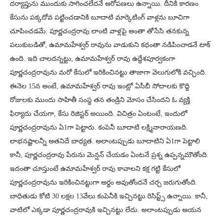
దర్యాప్తును ముందుకు సాగించలేదనే ఆరోపణలు ఉన్నాయి. దీనికి కారణం
కేసును పక్కదోవ పట్టించడానికి బూదాటి మార్కెటింగ్ వాళ్లను బూచిగా
చూపించడమే. పూర్ణచంద్రరావు లాంటి వాళ్లపై అంతా తోసేసి తనకున్న
పలుకుబడితో, ఉమామహేశ్వర్ రావును వాడుకుని కథంతా నడిపించాడనే టాక్
ఉంది. ఇది చాలదన్నట్టు, ఉమామహేశ్వర్ రావు ఉద్దేశపూర్వకంగా
పూర్ణచంద్రరావును మరో కేసులో ఇరికించినట్టు తాజాగా వెలుగులోకి వచ్చింది.
ఈనెల 15న అంటే, ఉమామహేశ్వర్ రావు ఇంట్లో ఏసీబీ సోదాలకు కొద్ది
రోజులకు ముందు సాహితీ సంస్థ తన తండ్రిని మోసం చేసిందని ఓ వ్యక్తి
ఫిర్యాదు చేయగా, కేసు రిజిస్టర్ అయింది. విచిత్రం ఏంటంటే, ఇందులో
పూర్ణచంద్రరావును ఏ1గా పెట్టారు. కంపెనీ బూదాటి లక్ష్మినారాయణది.
లాభనష్టాలన్నీ అతనిదే బాధ్యత. అలాంటప్పుడు బూదాటిని ఏ1గా పెట్టాలి
కానీ, పూర్ణచంద్రరావు పేరును మెన్షన్ చేయడం ఏంటనే ప్రశ్న ఉప్పన్నమౌతోంది.
ఇదంతా చూస్తుంటే ఉమామహేశ్వర్ రావు కావాలని కక్ష గట్టి కేసులో
పూర్ణచంద్రరావును ఇరికించినట్టుగా అర్థం అవుతోందనే చర్చ జరుగుతోంది.
బాధితుడు కోటి 30 లక్షల 13వేలు కంపెనీకి ఇచ్చినట్టు రిసిప్ట్స్ ఉన్నాయి. కానీ,
వాటిలో ఎక్కడా పూర్ణచంద్రరావుకి ఇచ్చినట్టు లేదు. అలాంటప్పుడు ఆయన