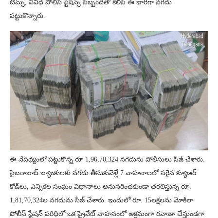
టీమ్స్, వివిధ పోలీస్ స్టేషన్స్ సిబ్బందితో కలిసి ఈ భారీగా నగదు
పట్టుకొన్నారు.
ఈ నేపథ్యంలో పట్టుకొన్న రూ 1,96,70,324 నగదును పోలీసులు సీజ్ చేశారు.
సైబరాబాద్ బ్యాంకులకు నగదు తీసుకువెళ్లే 7 వాహనాలలో సరైన క్యూఆర్
కోడ్‌లు, ఎన్నికల సంఘం విధానాలు అనుసరించకుండా తరలిస్తున్న రూ.
1,81,70,324ల నగదును సీజ్ చేశారు. ఇందులో రూ. 15లక్షలను మోకిలా
పోలీస్ స్టేషన్ పరిధిలో ఒక ప్రైవేట్ వాహనంలో అక్రమంగా రవాణా చేస్తుండగా