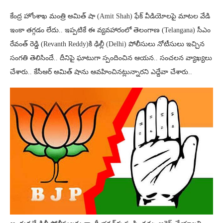
కేంద్ర హోంశాఖ మంత్రి అమిత్ షా (Amit Shah) ఫేక్ వీడియోలపై మాటల వేడి
ఇంకా తగ్గడం లేదు.. ఇప్పటికే ఈ వ్యవహారంలో తెలంగాణ (Telangana) సీఎం
రేవంత్ రెడ్డి (Revanth Reddy)కి ఢిల్లీ (Delhi) పోలీసులు నోటీసులు ఇచ్చిన
సంగతి తెలిసిందే.. దీనిపై ఘాటుగా స్పందించిన ఆయన.. సంచలన వ్యాఖ్యలు
చేశారు.. కేసీఆర్‌ అమిత్‌ షాను ఆవహించినట్లున్నారని ఎద్దేవా చేశారు..