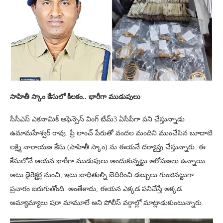
సాహితీ స్కాం కేసులో కీలకం.. భారీగా ముడుపులు
సీసీఎస్ ఎకనామిక్ అఫెన్సెస్ వింగ్ టీమ్3 ఏసీపీగా పని చేస్తున్నాడు
ఉమామహేశ్వర్ రావు. ప్రీ లాంచ్ పేరుతో వందల మందిని ముంచేసిన బూదాటి
లక్ష్మి నారాయణ కేసు (సాహితీ స్కాం) ను ఈయనే దర్యాప్తు చేస్తున్నారు. ఈ
కేసులోనే ఆయన భారీగా ముడుపులు అందుకున్నట్టు ఆరోపణలు ఉన్నాయి.
అటు డైరెక్టర్ల నుంచి, ఇటు బాధితుల్ని బెదిరించి డబ్బులు గుంజినట్టుగా
ప్రచారం జరుగుతోంది. అంతేకాదు, ఈయన ఎక్కడ పనిచేస్తే అక్కడ
అమ్యామ్యాలు షరా మామూలే అని పోలీస్ వర్గాల్లో మాట్లాడుకుంటున్నారు.