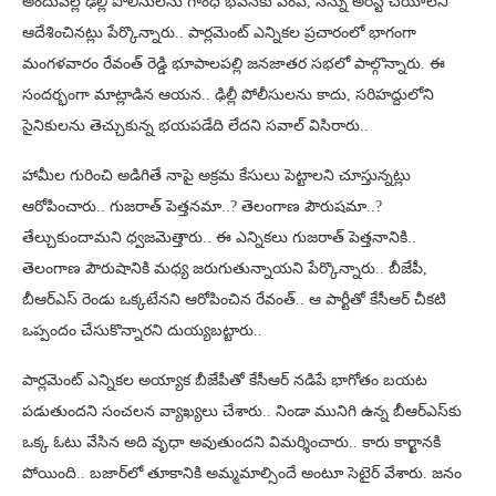
అందువల్లే ఢిల్లీ పోలీసులను గాంధీ భవన్‌కు పంపి, నన్ను అరెస్ట్‌ చేయాలని
ఆదేశించినట్లు పేర్కొన్నారు.. పార్లమెంట్ ఎన్నికల ప్రచారంలో భాగంగా
మంగళవారం రేవంత్ రెడ్డి భూపాలపల్లి జనజాతర సభలో పాల్గొన్నారు. ఈ
సందర్భంగా మాట్లాడిన ఆయన.. ఢిల్లీ పోలీసులను కాదు, సరిహద్దులోని
సైనికులను తెచ్చుకున్న భయపడేది లేదని సవాల్ విసిరారు..
హామీల గురించి అడిగితే నాపై అక్రమ కేసులు పెట్టాలని చూస్తున్నట్లు
ఆరోపించారు.. గుజరాత్ పెత్తనమా..? తెలంగాణ పౌరుషమా..?
తేల్చుకుందామని ధ్వజమెత్తారు.. ఈ ఎన్నికలు గుజరాత్ పెత్తనానికి..
తెలంగాణ పౌరుషానికి మధ్య జరుగుతున్నాయని పేర్కొన్నారు.. బీజేపీ,
బీఆర్ఎస్ రెండు ఒక్కటేనని ఆరోపించిన రేవంత్.. ఆ పార్టీతో కేసీఆర్ చీకటి
ఒప్పందం చేసుకొన్నారని దుయ్యబట్టారు..
పార్లమెంట్ ఎన్నికల అయ్యాక బీజేపీతో కేసీఆర్ నడిపే భాగోతం బయట
పడుతుందని సంచలన వ్యాఖ్యలు చేశారు.. నిండా మునిగి ఉన్న బీఆర్ఎస్‌కు
ఒక్క ఓటు వేసిన అది వృధా అవుతుందని విమర్శించారు.. కారు కార్ఖానకి
పోయింది.. బజార్‌లో తూకానికి అమ్మమాల్సిందే అంటూ సెటైర్ వేశారు. జనం