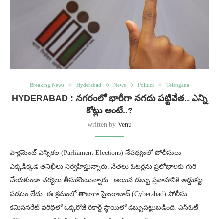
Breaking News
Hyderabad
News
Politics
Telangana
HYDERABAD : నగరంలో భారీగా నగదు పట్టివేత.. ఎన్ని
కోట్లు అంటే..?
written by
Venu
పార్లమెంట్ ఎన్నికల (Parliament Elections) నేపథ్యంలో పోలీసులు
ఎక్కడిక్కడ తనిఖీలు నిర్వహిస్తున్నారు. నేతలు ఓటర్లను ప్రలోభాలకు గురి
చేయకుండా చర్యలు తీసుకొంటున్నారు.. అయిన డబ్బు ప్రవాహానికి అడ్డుకట్ట
పడటం లేదు. ఈ క్రమంలో తాజాగా సైబరాబాద్ (Cyberabad) పోలీసు
కమిషనరేట్ పరిధిలో ఒక్కరోజే రికార్డ్ స్థాయిలో డబ్బుపట్టుబడింది. ఎస్ఓటీ