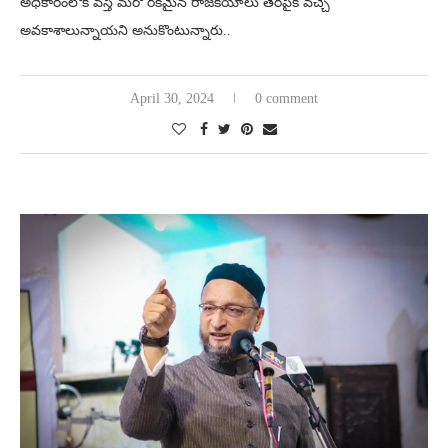
అధికారంలోకి వస్తే మరో రకమైన రాజకీయాలు తెరపైకి వచ్చే
అవకాశాలున్నాయని అనుకొంటున్నారు..
April 30, 2024
0 comment