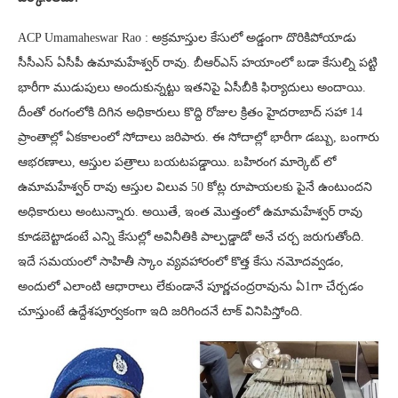
ACP Umamaheswar Rao : అక్రమాస్తుల కేసులో అడ్డంగా దొరికిపోయాడు
సీసీఎస్ ఏసీపీ ఉమామహేశ్వర్ రావు. బీఆర్ఎస్ హయాంలో బడా కేసుల్ని పట్టి
భారీగా ముడుపులు అందుకున్నట్టు ఇతనిపై ఏసీబీకి ఫిర్యాదులు అందాయి.
దీంతో రంగంలోకి దిగిన అధికారులు కొద్ది రోజుల క్రితం హైదరాబాద్ సహా 14
ప్రాంతాల్లో ఏకకాలంలో సోదాలు జరిపారు. ఈ సోదాల్లో భారీగా డబ్బు, బంగారు
ఆభరణాలు, ఆస్తుల పత్రాలు బయటపడ్డాయి. బహిరంగ మార్కెట్ లో
ఉమామహేశ్వర్ రావు ఆస్తుల విలువ 50 కోట్ల రూపాయలకు పైనే ఉంటుందని
అధికారులు అంటున్నారు. అయితే, ఇంత మొత్తంలో ఉమామహేశ్వర్ రావు
కూడబెట్టాడంటే ఎన్ని కేసుల్లో అవినీతికి పాల్పడ్డాడో అనే చర్చ జరుగుతోంది.
ఇదే సమయంలో సాహితీ స్కాం వ్యవహారంలో కొత్త కేసు నమోదవ్వడం,
అందులో ఎలాంటి ఆధారాలు లేకుండానే పూర్ణచంద్రరావును ఏ1గా చేర్చడం
చూస్తుంటే ఉద్దేశపూర్వకంగా ఇది జరిగిందనే టాక్ వినిపిస్తోంది.