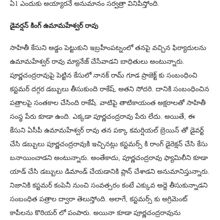
ఏ1 ఎందుకు అయ్యారనే అనుమానం సర్వత్రా వినిపిస్తోంది.
డైవర్షన్ కింగ్ ఉమామహేశ్వర్ రావు
సాహితీ కేసుని అడ్డం పెట్టుకుని ఇబ్రహీంపట్నంలో తనపై వచ్చిన ఫిర్యాదులను
ఉమామహేశ్వర్ రావు మ్యానేజ్ చేసేవాడని బాధితులు అంటున్నారు.
పూర్ణచంద్రరావుపై పెట్టిన కేసులో నానక్ రామ్ గూడ ప్రాజెక్ట్ కు సంబంధించి
కస్టమర్ దగ్గర డబ్బులు తీసుకుంది రాకేష్, అతని సోదరి. దానికి సంబంధించిన
పత్రాలపై సంతకాల చేసింది రాకేషే. వాటిపై తాటికాయంత అక్షరాలతో సాహితీ
సంస్థ పేరు కూడా ఉంది. ఎక్కడా పూర్ణచంద్రరావు పేరు లేదు. అయితే, ఈ
కేసుని ఏసీపీ ఉమామహేశ్వర్ రావు తన పక్కా కమర్షియల్ బ్రెయిన్ తో డైవర్ట్
చేసి డబ్బులు పూర్ణచంద్రరావుకి ఇచ్చినట్లు కస్టమర్స్ కి రాంగ్ డైరెక్షన్ చేసి కేసు
బనాయించాడని అంటున్నారు. అంతేకాదు, పూర్ణచంద్రరావు ఫ్యామిలీని కూడా
యాడ్ చేసి డబ్బులు డిమాండ్ చేయడానికి ప్లాన్ చేశాడని అనుమానిస్తున్నారు.
నిజానికి కస్టమర్ కంపెనీ నుంచి సంవత్సరం కంటే ఎక్కువ అద్దె తీసుకున్నాడని
సంబంధిత పత్రాల ద్వారా తెలుస్తోంది. అలాగే, కస్టమర్స్ కు అగ్రిమెంట్
కాపీలను కొరియర్ లో పంపారు. అయినా కూడా పూర్ణచంద్రరావును