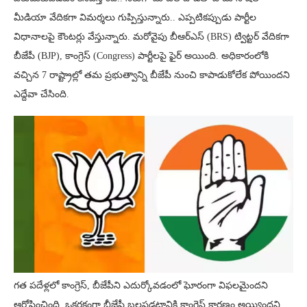
మీడియా వేదికగా విమర్శలు గుప్పిస్తున్నారు.. ఎప్పటికప్పుడు పార్టీల
విధానాలపై కౌంటర్లు వేస్తున్నారు. మరోవైపు బీఆర్ఎస్ (BRS) ట్విట్టర్ వేదికగా
బీజేపీ (BJP), కాంగ్రెస్ (Congress) పార్టీలపై ఫైర్ అయింది. అధికారంలోకి
వచ్చిన 7 రాష్ట్రాల్లో తమ ప్రభుత్వాన్ని బీజేపీ నుంచి కాపాడుకోలేక పోయిందని
ఎద్దేవా చేసింది.
గత పదేళ్లలో కాంగ్రెస్, బీజేపీని ఎదుర్కోవడంలో ఘోరంగా విఫలమైందని
ఆరోపించింది. ఒకరకంగా బీజేపీ బలపడటానికి కాంగ్రెస్ కారణం అయ్యిందని