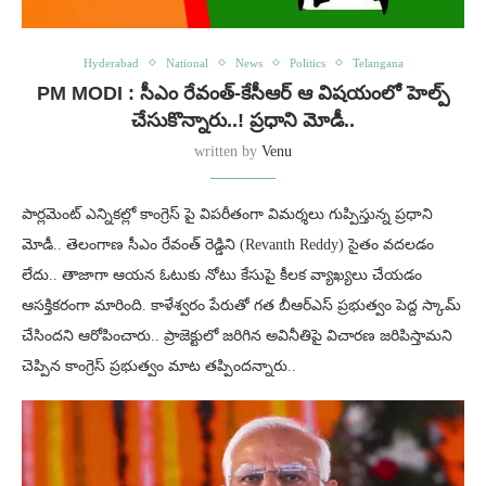
Hyderabad
National
News
Politics
Telangana
PM MODI : సీఎం రేవంత్-కేసీఆర్ ఆ విషయంలో హెల్ప్
చేసుకొన్నారు..! ప్రధాని మోడీ..
written by
Venu
పార్లమెంట్ ఎన్నికల్లో కాంగ్రెస్ పై విపరీతంగా విమర్శలు గుప్పిస్తున్న ప్రధాని
మోడీ.. తెలంగాణ సీఎం రేవంత్ రెడ్డిని (Revanth Reddy) సైతం వదలడం
లేదు.. తాజాగా ఆయన ఓటుకు నోటు కేసుపై కీలక వ్యాఖ్యలు చేయడం
ఆసక్తికరంగా మారింది. కాళేశ్వరం పేరుతో గత బీఆర్ఎస్ ప్రభుత్వం పెద్ద స్కామ్
చేసిందని ఆరోపించారు.. ప్రాజెక్టులో జరిగిన అవినీతిపై విచారణ జరిపిస్తామని
చెప్పిన కాంగ్రెస్ ప్రభుత్వం మాట తప్పిందన్నారు..