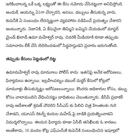
ఇరికించాలన్న ఒకే ఒక్క లక్ష్యంతో ఈ కేసు నమోదు చేసినట్టుగా అనిపిస్తోంది.
అందుకే, ఆయన్ను ఏ1గా చేర్చారని, అసలు, డబ్బులు తీసుకున్న వారు,
కంపెనీకి ఏ సంబంధం లేదన్నట్టుగా వ్యవహారం నడిపించే ప్రయత్నం చేశారని
అంటున్నారు. నిజానికి, ఏ కేసునైనా తిమ్మిని బమ్మిని చేయడంలో మాస్టర్
మైండ్ ఖిలాడీ ఉమా మహేశ్వర్ రావు. చివరికి మీడియాకి కూడా తప్పుడు
సమాచారం లీక్ చేసి బెదిరించడంలో సిద్ధహస్తుడని ప్రచారం జరుగుతోంది.
తప్పుడు కేసులు పెట్టడంలో దిట్ట
ఉమామహేశ్వర్ రావు మామూలు పోలీస్ కాదు. ఇతనిపై అనేక ఆరోపణలు,
ఫిర్యాదులు ఉన్నాయి. ఇబ్రహీంపట్నం డబుల్ మర్డర్ కేసులో కోట్లలో
మామూళ్లు తీసుకున్నట్టు ఆరోపణలున్నాయి. కొందరు అధికారుల కోసం, డబ్బు
కోసం చాలామందిని వేధించినట్టు బాధితులు చెబుతున్నారు. డీసీపీ ప్రభాకర్
రావు ఆదేశాలతో శ్రవణ్ చౌదరిని సీసీఎస్ కు పిలిచి చిత్ర హింతలకు గురి
చేశాడని, యూఎస్ రిటర్న్ కందుల మహేష్ పై దాడికి ప్రయత్నించాడని
విమర్శలొచ్చాయి. ఈయన ఫిర్యాదు కూడా ఏసీబీ తనిఖీలకు ఓ కారణం.
అంతేకాదు, 16 వందల కోట్ల ఎఫ్ఎంసీజీ కంపెనీకి సంబంధించిన ఇష్యూలో