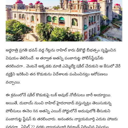
అర్థరాత్రి ప్రగతి భవన్ వద్ద గేట్లను రాహిల్ కారు ఢీకొట్టి బీభత్సం సృష్టించిన
విషయం తెలిసిందే. ఆ తర్వాత అతన్ని పంజాగుట్ట పోలీస్‌స్టేషన్‌కు
తరలించగా.. వెంటనే అక్కడకు మాజీ ఎమ్మెల్యే షకీల్ చేరుకుని ఆ కేసులో వేరే
వ్యక్తిని ఇరికించి తన కొడుకును విదేశాలకు పంపించినట్లు ఆరోపణలు
వచ్చాయి.
ఈ క్రమంలోనే షకీల్ కొడుకుపై లుక్ అవుట్ నోటీసులు జారీ అయ్యాయి.
అయితే, దుబాయ్ నుంచి రాహిల్ హైదరాబాద్ వస్తున్నట్లు తెలుసుకున్న
పోలీసులు ఈనెల 8న అతన్ని ఎయిర్ పోర్టులోనే అదుపులోకి తీసుకుని
పంజాగుట్ట స్టేషన్ కు తరలించారు. అనంతరం న్యాయమూర్తి ఎదుట హాజరు
పరచగా.. ఏప్రిల్ 22 వరకు న్యాయమూర్తి రిమాండ్ విధించిన విషయం