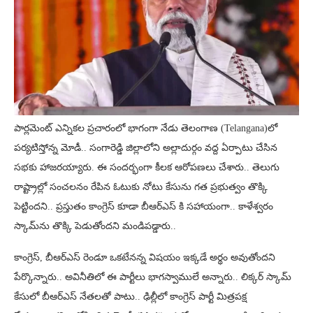
పార్లమెంట్ ఎన్నికల ప్రచారంలో భాగంగా నేడు తెలంగాణ (Telangana)లో
పర్యటిస్తోన్న మోడీ.. సంగారెడ్డి జిల్లాలోని అల్లాదుర్గం వద్ద ఏర్పాటు చేసిన
సభకు హాజరయ్యారు. ఈ సందర్భంగా కీలక ఆరోపణలు చేశారు.. తెలుగు
రాష్ట్రాల్లో సంచలనం రేపిన ఓటుకు నోటు కేసును గత ప్రభుత్వం తొక్కి
పెట్టిందని.. ప్రస్తుతం కాంగ్రెస్ కూడా బీఆర్ఎస్ కి సహాయంగా.. కాళేశ్వరం
స్కామ్‌ను తొక్కి పెడుతోందని మండిపడ్డారు..
కాంగ్రెస్, బీఆర్ఎస్ రెండూ ఒకటేనన్న విషయం ఇక్కడే అర్థం అవుతోందని
పేర్కొన్నారు.. అవినీతిలో ఈ పార్టీలు భాగస్వాములే అన్నారు.. లిక్కర్ స్కామ్
కేసులో బీఆర్ఎస్ నేతలతో పాటు.. ఢిల్లీలో కాంగ్రెస్ పార్టీ మిత్రపక్ష