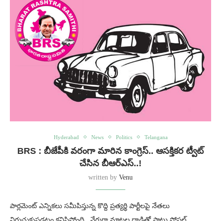
Hyderabad
News
Politics
Telangana
BRS : బీజేపీకి వరంగా మారిన కాంగ్రెస్.. ఆసక్తికర ట్వీట్
చేసిన బీఆర్ఎస్..!
written by
Venu
పార్లమెంట్ ఎన్నికలు సమీపిస్తున్న కొద్ది ప్రత్యర్థి పార్టీలపై నేతలు
విరుచుకుపడటం కనిపిస్తోంది.. నేరుగా మాటల దాడితో పాటు సోషల్