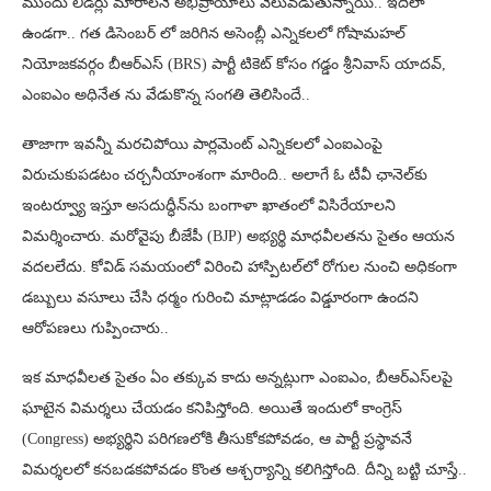
ముందు లీడర్లు మారాలనే అభిప్రాయాలు వెలువడుతున్నాయి.. ఇదిలా
ఉండగా.. గత డిసెంబర్ లో జరిగిన అసెంబ్లీ ఎన్నికలలో గోషామహల్
నియోజకవర్గం బీఆర్ఎస్ (BRS) పార్టీ టికెట్ కోసం గడ్డం శ్రీనివాస్ యాదవ్,
ఎంఐఎం అధినేత ను వేడుకొన్న సంగతి తెలిసిందే..
తాజాగా ఇవన్నీ మరచిపోయి పార్లమెంట్ ఎన్నికలలో ఎంఐఎంపై
విరుచుకుపడటం చర్చనీయాంశంగా మారింది.. అలాగే ఓ టీవీ ఛానెల్‌కు
ఇంటర్వ్యూ ఇస్తూ అసదుద్ధీన్‌ను బంగాళా ఖాతంలో విసిరేయాలని
విమర్శించారు. మరోవైపు బీజేపీ (BJP) అభ్యర్థి మాధవీలతను సైతం ఆయన
వదలలేదు. కోవిడ్ సమయంలో విరించి హాస్పిటల్‌లో రోగుల నుంచి అధికంగా
డబ్బులు వసూలు చేసి ధర్మం గురించి మాట్లాడడం విడ్డూరంగా ఉందని
ఆరోపణలు గుప్పించారు..
ఇక మాధవీలత సైతం ఏం తక్కువ కాదు అన్నట్లుగా ఎంఐఎం, బీఆర్ఎస్‌లపై
ఘాటైన విమర్శలు చేయడం కనిపిస్తోంది. అయితే ఇందులో కాంగ్రెస్
(Congress) అభ్యర్థిని పరిగణలోకి తీసుకోకపోవడం, ఆ పార్టీ ప్రస్థావనే
విమర్శలలో కనబడకపోవడం కొంత ఆశ్చర్యాన్ని కలిగిస్తోంది. దీన్ని బట్టి చూస్తే..