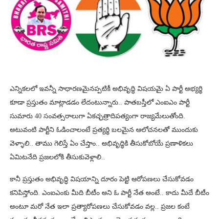
ఎన్నికలలో ఇవన్నీ సాధారణమైనప్పటికీ అభివృద్ధి విషయమై ఏ పార్టీ అభ్యర్థి
కూడా ప్రస్తుతం మాట్లాడడం లేదంటున్నారు.. పాతబస్తీలో ఎంఐఎం పార్టీ
సుమారు 40 సంవత్సరాలుగా ఏకచ్ఛత్రాదిపత్యంగా రాజ్యమేలుతోంది.
అటువంటి పార్టీని ఓడించాలంటే ప్రత్యర్థి బలమైన ఆలోచనలతో ముందుకు
వెళ్ళాలి.. తాము గెలిస్తే ఏం చేస్తాం.. అభివృద్ధికి తీసుకోబోయే ప్రణాళికలు
ఏమిటనేది ప్రజలలోకి తీసుకువెళ్లాలి..
కానీ ప్రస్తుతం అభివృద్ధి విషయాన్ని దూరం పెట్టి ఆరోపణలు చేసుకోవడం
కనిపిస్తోంది. ఎంఐఎంకు మీది బీటీం అని ఓ పార్టీ నేత అంటే.. కాదు మీదే బీటీం
అంటూ మరో నేత ఇలా ప్రత్యారోపణలు చేసుకోవడం వల్ల.. ప్రజల కంటే