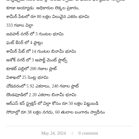
కూడా అయ్యాడు. అధికారుల లెక్కల ప్రకారం,
శామీర్ పేటలో రూ.80 లక్షల విలువైన ఎకరం భూమి
333 గజాల విల్లా
జవహర్ నగర్ లో 3 గుంటల భూమి
ఘట్ కేసర్ లో 4 ప్లాట్లు
శామీర్ పేట్ లో 14 గుంటల బినామీ భూమి
అశోక్ నగర్ లో 3 అపార్ట్ మెంట్ ఫ్లాట్స్
కూకట్ పల్లిలో 200 గజాల ప్లాట్
విశాఖలో 25 సెంట్ల భూమి
చోడవరంలో 5.92 ఎకరాలు, 240 గజాల ప్లాట్
దొండపూడిలో 2.20 ఎకరాల బినామీ భూమి
ఆర్ఎస్ కన్ స్ట్రక్షన్ లో విల్లా కోసం రూ.50 లక్షల పెట్టుబడి
సోదాల్లో రూ.38 లక్షల నగదు, 60 తులాల బంగారం స్వాధీనం
May 24, 2024
0 comment