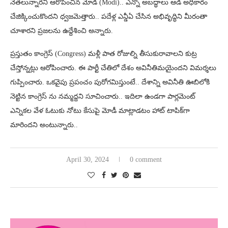
నేతలున్నారని ఆరోపించిన మోడీ (Modi).. ఎన్నో అబద్ధాలు ఆడి అధికారం
చేజిక్కించుకొందని ధ్వజమెత్తారు.. పదేళ్ల ఎన్డీఏ చేసిన అభివృద్ధిని మీరంతా
చూశారని ప్రజలను ఉద్దేశించి అన్నారు.
ప్రస్తుతం కాంగ్రెస్ (Congress) మళ్లీ పాత రోజుల్ని తీసుకురావాలని కుట్ర
చేస్తోన్నట్లు ఆరోపించారు. ఈ పార్టీ చేతిలో దేశం అవినీతిమయైందని విమర్శలు
గుప్పించారు. ఒకవైపు ప్రపంచం పురోగమిస్తుంటే.. దేశాన్ని అవినీతి ఊబిలోకి
నెట్టిన కాంగ్రెస్ ను నమ్మద్దని సూచించారు.. ఇదిలా ఉండగా పార్లమెంట్
ఎన్నికల వేళ ఓటుకు నోటు కేసుపై మోడీ మాట్లాడటం హాట్ టాపిక్‌గా
మారిందని అంటున్నారు..
April 30, 2024
0 comment