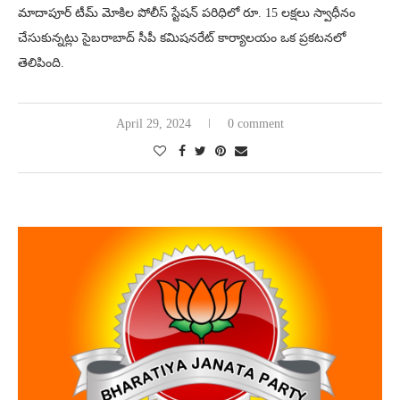
మాదాపూర్ టీమ్ మోకిల పోలీస్ స్టేషన్ పరిధిలో రూ. 15 లక్షలు స్వాధీనం
చేసుకున్నట్లు సైబరాబాద్ సీపీ కమిషనరేట్ కార్యాలయం ఒక ప్రకటనలో
తెలిపింది.
April 29, 2024
0 comment