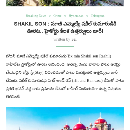
Breaking News
Crime
Hyderabad
Telangana
SHAKIL SON : మాజీ ఎమ్మెల్యే షకీల్ కుమారుడికి
ఊరట.. హైకోర్టు కీలక ఉత్తర్వులు జారీ!
written by
Sai
బోధన్ మాజీ ఎమ్మెల్యే షకీల్ కుమారుడు(Ex mla Shakil son Raahil)
రాహీల్‌కు హైకోర్టులో ఊరట లభించింది. అతన్ని రెండు వారాల పాటు అరెస్టు
చేయొద్దని కోర్టు స్టే(Stay) విధించడంతో పాటు మధ్యంతర ఉత్తర్వులు జారీ
చేసింది. షకీల్ కుమారుడిపై హిట్ అండ్ రన్ (Hit and Run case) కేసుతో పాటు
ప్రగతి భవన్ వద్ద కారు ప్రమాదం కేసులో రాహీల్ నిందితుడిగా ఉన్న విషయం
తెలిసిందే.