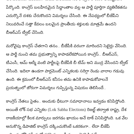
పేర్కొంది. కాంగ్రెస్ బలహీనమైన సిద్దాంతాల వల్ల ఆ పార్టీ పూర్తిగా వ్యతిరేకతను
ఎదుర్కొనే దశకు చేరుకొందని విమర్శలు చేసింది. ఈ నేపథ్యంలో బీజేపీని
నిలువరించే సత్తా కేవలం బలమైన ప్రాంతీయ శక్తులకు మాత్రమే ఉందని
బీఆర్ఎస్ ట్వీట్ చేసింది.
మరోవైపు కాంగ్రెస్ చేతగాని తనం.. బీజేపీకి వరంగా మారిందని సెటైర్లు వేసింది.
ఆ పార్టీ నుంచి తమ ప్రభుత్వాన్ని కాపాడలేకపోయిన కాంగ్రెస్.. బీఆర్ఎస్,
టీఎంసీ, ఆమ్ ఆద్మీ వంటి పార్టీలపై బీజేపీకి బీ టీమ్ అని ముద్ర వేసిందని ట్వీట్
చేసింది. ఇదిలా ఉండగా పార్లమెంట్ ఎన్నికలకు సరిగ్గా రెండు వారాల గడువు
ఉంది. ఈ క్రమంలో బీఆర్ఎస్ కనీసం తమ ఉనికి కాపాడుకోవాలనే
ప్రయత్నంలో జోరుగా విమర్శలు గుప్పిస్తున్న విషయం తెలిసిందే..
కాంగ్రెస్ నేతలు సైతం.. అందుకు ధీటుగా సమాధానాలు ఇవ్వడం కనిపిస్తోంది.
అయితే లోక్ సభ ఎన్నికల (Lok Sabha Elections) రిజల్ట్ తర్వాత రాష్ట్ర, దేశ
రాజకీయాల్లో కీలక మార్పులు జరగడం ఖాయం అనే టాక్ వినిపిస్తోంది. ఒక వేల
అనుకొన్న డిపాజిట్ కాంగ్రెస్ దక్కించుకొంటే ఒకరకంగా.. లేదా బీజేపీ