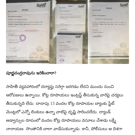
పూర్ణచంద్రరావును ఇరికించారా?
సాహితీ వ్యవహారంలో దర్యాప్తు సరిగ్గా జరగడం లేదని ముందు నుంచి
ఆరోపణలు ఉన్నాయి. కోట్ల రూపాయలు ఇంట్రస్ట్ తీసుకున్న వారిపై చర్యలు
తీసుకున్నది లేదు. దాదాపు 13 వందల కోట్ల రూపాయల బ్యాంకు స్టేట్
మెంట్లలో ఎన్నో లింకులు ఉన్నా వాటిపై దృష్టి సారించలేదు. ల్యాండ్
అడ్వాన్సుల రూపంలో వందల కోట్ల రూపాయలు వసూలు చేశాడు లక్ష్మీ
నారాయణ. సొంతానికి చాలా వాడేసుకున్నాడు. కానీ, పోలీసులు ఆ దిశగా