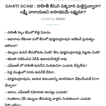
SAHITI SCAM : సాహితీ కేసుని పక్కదారి మళ్లిస్తున్నారా?
లక్ష్మీ నారాయణని కాపాడటమే లక్ష్యమా?
written by
Admin
– సాహితీ స్కాం కేసులో కొత్త వివాదం
– ఆధారాలు లేకుండా మరో కేసులో పూర్ణచంద్రరావుని ఇరికించే ప్రయత్నం
జరిగిందా?
– డబ్బులు కంపెనీ తీసుకోవడం ఏంటి? కేసు పూర్ణచంద్రరావుపై పెట్టడం ఏంటి?
– కథంతా నడిపించిన ఏసీపీ ఉమామహేశ్వర్ రావు
– ఎఫ్ఐఆర్ లో సాహితీ కంపెనీని నిందితునిగా ఎందుకు చేర్చలేదు?
– పెద్ద మొత్తంలో నగదు కంపెనీకే చేరినా..
– పూర్ణచంద్రరావును, ఆయన కుటుంబాన్ని మానసికంగా వేధించేందుకే ఏ1గా
చేర్చారా?
– అసలు, ఎఫ్ఐఆర్ నమోదుకు ఆలస్యం ఎందుకు?
– సంతకాలు చేసి డబ్బులు తీసుకున్న వాళ్లను నిందితులుగా ఎందుకు
పేర్కొనలేదు?