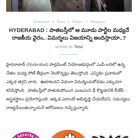
Hyderabad
News
Politics
Telangana
HYDERABAD : పాతబస్తీలో ఆ మూడు పార్టీల మధ్యనే
రాజకీయ వైరం.. విమర్శలు విజయాన్ని అందిస్తాయా..?
written by
Venu
హైదరాబాద్ (Hyderabad) పార్లమెంట్ నియోజకవర్గంలో ఎంపీ బరిలో ఉన్న
నేతల మధ్య పోటీ తీవ్రంగా నెలకొన్నట్లు తెలుస్తోంది. ఎన్నికల ప్రచారంలో
ఎక్కడ తగ్గని వారు.. ఊహకందని విధంగా విమర్శించుకోవడం ఎక్కువగా
కనిపిస్తోంది.. పాతబస్తీలో పాతుకుపోయిన ఎంఐఎంని ఢీ కొట్టడానికి బీజేపీ
అస్త్రశస్త్రాలు ప్రయోగిస్తుంది. ఇక్కడ ఎలాంటి అభివృద్ధి చేయలేదని, సమస్యలు
రాజ్యమేలుతున్నాయనే ఆరోపణలు గుప్పిస్తున్నారు.