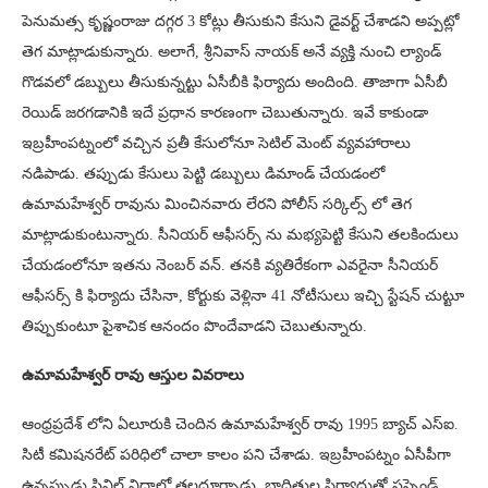
పెనుమత్స కృష్ణంరాజు దగ్గర 3 కోట్లు తీసుకుని కేసుని డైవర్ట్ చేశాడని అప్పట్లో
తెగ మాట్లాడుకున్నారు. అలాగే, శ్రీనివాస్ నాయక్ అనే వ్యక్తి నుంచి ల్యాండ్
గొడవలో డబ్బులు తీసుకున్నట్టు ఏసీబీకి ఫిర్యాదు అందింది. తాజాగా ఏసీబీ
రెయిడ్ జరగడానికి ఇదే ప్రధాన కారణంగా చెబుతున్నారు. ఇవే కాకుండా
ఇబ్రహీంపట్నంలో వచ్చిన ప్రతీ కేసులోనూ సెటిల్ మెంట్ వ్యవహారాలు
నడిపాడు. తప్పుడు కేసులు పెట్టి డబ్బులు డిమాండ్ చేయడంలో
ఉమామహేశ్వర్ రావును మించినవారు లేరని పోలీస్ సర్కిల్స్ లో తెగ
మాట్లాడుకుంటున్నారు. సీనియర్ ఆఫీసర్స్ ను మభ్యపెట్టి కేసుని తలకిందులు
చేయడంలోనూ ఇతను నెంబర్ వన్. తనకి వ్యతిరేకంగా ఎవరైనా సీనియర్
ఆఫీసర్స్ కి ఫిర్యాదు చేసినా, కోర్టుకు వెళ్లినా 41 నోటీసులు ఇచ్చి స్టేషన్ చుట్టూ
తిప్పుకుంటూ పైశాచిక ఆనందం పొందేవాడని చెబుతున్నారు.
ఉమామహేశ్వర్ రావు ఆస్తుల వివరాలు
ఆంధ్రప్రదేశ్ లోని ఏలూరుకి చెందిన ఉమామహేశ్వర్ రావు 1995 బ్యాచ్ ఎస్ఐ.
సిటీ కమిషనరేట్ పరిధిలో చాలా కాలం పని చేశాడు. ఇబ్రహీంపట్నం ఏసీపీగా
ఉన్నప్పుడు సివిల్ విదాల్లో తలదూర్చాడు. బాధితుల ఫిర్యాదుతో సస్పెండ్