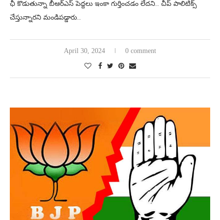
ఛీ కొడుతున్నా బీఆర్ఎస్ పెద్దలు ఇంకా గుర్తించడం లేదని.. చీప్ పాలిటిక్స్
చేస్తున్నారని మండిపడ్డారు..
April 30, 2024
0 comment