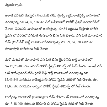
పట్టుకున్నారు.
అలాగే ఎస్ఓటీ మేడ్చల్ (Medchal) టీమ్ బ్రింక్స్ క్యాష్ లాజిస్టిక్స్ వాహనంలో
తరలిస్తున్న రూ.74,07,791లను పేట్ బషీరాబాద్ పోలీస్ స్టేషన్ పరిధిలో సీజ్
చేశారు. సీఎంఎస్ వాహనంలో తరలిస్తున్న. రూ.34 లక్షలను కొత్తూరు పోలీస్
స్టేషన్ లో పరిధిలో ఎస్ఓటీ శంషాబాద్ టీమ్ సీజ్ చేశారు. ఎస్ ఓటీ మాదాపూర్
టీమ్ రైటర్ సేఫ్ గార్డ్ వాహనంలో తరలిస్తున్న రూ. 21,74,520 నగదును
మాదాపూర్ పోలీసులు సీజ్ చేశారు.
మరో ఘటనలో మాదాపూర్ ఎస్ ఓటీ టీమ్ రైటర్ సేఫ్ గార్డ్ వాహనంలో
రూ.19,26,405 చందానగర్ పోలీస్ స్టేషన్ లిమిట్స్ లో సీజ్ చేశారు. అలాగే ఎస్
ఓటీ రాజేంద్రనగర్ టీమ్ రైటర్ సేఫ్ గార్డ్ వాహనంలో తరలిస్తున్న రూ.
15,49,848 నగదును రాజేంద్రనగర్ పోలీస్ స్టేషన్ పరిధిలో సీజ్ చేశారు. రూ.
11,63,560 నగదును నార్సింగి పోలీస్ స్టేషన్ లిమిట్స్ లో సీజ్ చేశారు.
మరోవైపు బాలానగర్ (Balanagar) టీమ్ రేడియంట్ వాహనంలో తరలిస్తున్న
రూ. 5,48,200 నగదును కేపీహెచ్ బీ పోలీస్ స్టేషన్ పరిధిలో సీజ్ చేశారు.