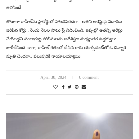
తెలిసిందే.
తాజాగా రాహీల్‌ను హైకోర్టులో హాజరపరచగా.. అతని అరెస్టుపై విచారణ
జరిపిన కోర్టు.. రెండు నెలల పాటు స్టే విధించింది. ఇప్పట్లో అతన్ని అరెస్టు
చేయొద్దని పంజాగుట్ట పోలీసులను ఆదేశిస్తూ మధ్యంతర ఉత్తర్వులు
జారీచేసింది. కాగా, రాహీల్ గతంలో చేసిన కారు యాక్సిడెంట్‌లో ఓ చిన్నారి
మృతి చెందగా.. పలువురికి గాయాలయ్యాయి.
April 30, 2024
0 comment