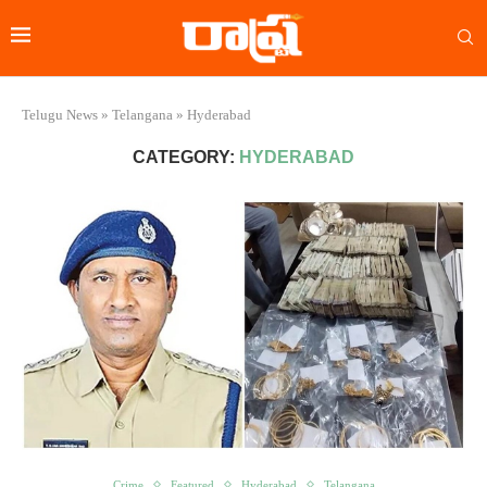
Telugu News
»
Telangana
»
Hyderabad
CATEGORY:
HYDERABAD
Crime
Featured
Hyderabad
Telangana