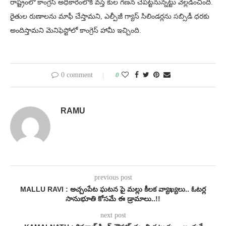
రాష్ట్రంలో కాంగ్రెస్ అధికారంలోకి వస్తే కుల గణన చేపట్టనున్నట్టు వెల్లడించింది.
రైతుల రుణాలను మాఫీ చేస్తామని, ఎల్పీజీ గ్యాస్ సిలిండర్లను సబ్సిడీ ధరకు
అందిస్తామని మెనిఫెస్టోలో కాంగ్రెస్ హామీ ఇచ్చింది.
0 comment
0
RAMU
previous post
MALLU RAVI : అచ్చంపేట ఘటన పై మల్లు కీలక వ్యాఖ్యలు.. ఓటర్ల
సానుభూతి కోసమే ఈ డ్రామాలు..!!
next post