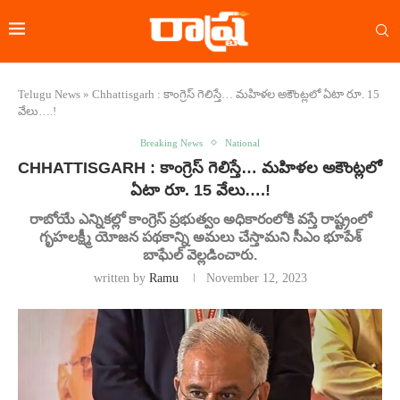
Telugu News
»
Chhattisgarh : కాంగ్రెస్ గెలిస్తే… మహిళల అకౌంట్లలో ఏటా రూ. 15
వేలు….!
Breaking News
National
CHHATTISGARH : కాంగ్రెస్ గెలిస్తే… మహిళల అకౌంట్లలో
ఏటా రూ. 15 వేలు….!
రాబోయే ఎన్నికల్లో కాంగ్రెస్ ప్రభుత్వం అధికారంలోకి వస్తే రాష్ట్రంలో
గృహలక్ష్మీ యోజన పథకాన్ని అమలు చేస్తామని సీఎం భూపేశ్
బాఘేల్ వెల్లడించారు.
written by
Ramu
November 12, 2023