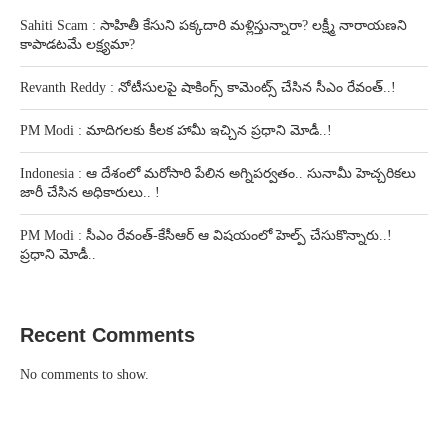
Sahiti Scam : సాహితీ కేసుని పక్కదారి మళ్లిస్తున్నారా? లక్ష్మీ నారాయణని
కాపాడటమే లక్ష్యమా?
Revanth Reddy : నోటీసులపై షాకింగ్స్ కామెంట్స్ చేసిన సీఎం రేవంత్..!
PM Modi : మాదిగలకు కీలక హామీ ఇచ్చిన ప్రధాని మోడీ..!
Indonesia : ఆ దేశంలో మరోసారి పేలిన అగ్నిపర్వతం.. సునామీ హెచ్చరికలు
జారీ చేసిన అధికారులు.. !
PM Modi : సీఎం రేవంత్-కేసీఆర్ ఆ విషయంలో హెల్ప్ చేసుకొన్నారు..!
ప్రధాని మోడీ..
Recent Comments
No comments to show.