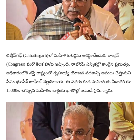
ఛత్తీస్‌గఢ్‌ (Chhattisgarh)లో మహిళ ఓటర్లను ఆకర్షించేందుకు కాంగ్రెస్
(Congress) మరో కీలక హామీ ఇచ్చింది. రాబోయే ఎన్నికల్లో కాంగ్రెస్ ప్రభుత్వం
అధికారంలోకి వస్తే రాష్ట్రంలో గృహలక్ష్మీ యోజన పథకాన్ని అమలు చేస్తామని
సీఎం భూపేశ్ బాఘేల్ వెల్లడించారు. ఈ పథకం కింద మహిళలకు ఏడాదికి రూ.
15000ల చొప్పున మహిళల బ్యాంకు ఖాతాల్లో జమచేస్తామన్నారు.