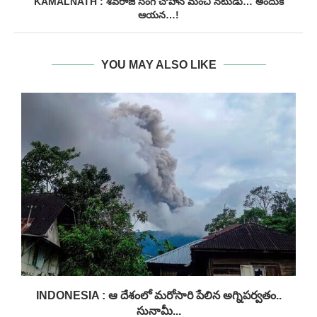
KAMALNATH : శివరాజ్ సింగ్ చౌహాన్ మంచి నటుడు… అందుకే
ఆయన…!
YOU MAY ALSO LIKE
INDONESIA : ఆ దేశంలో మరోసారి పేలిన అగ్నిపర్వతం..
సునామీ...