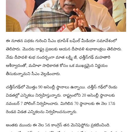
ఈ నూతన పథకం గురించి సీఎం భూపేశ్ బఘేల్ మీడియా సమావేశంలో
తెలిపారు. మొదట రాష్ట్ర ప్రజలకు ఆయన దీపావళి శుభాకాంక్షలు తెలిపారు.
నేడు దీపావళి శుభ సందర్భంగా మాత లక్ష్మి జీ, ఛత్తీస్‌గఢ్ మహతారి
ఆశీర్వాదంతో, మహిళా సాధికారత కోసం ఒక ముఖ్యమైన నిర్ణయం
తీసుకున్నామని సీఎం వెల్లడించారు.
చత్తీస్‌గఢ్‌లో మొత్తం 90 అసెంబ్లీ స్థానాలు ఉన్నాయి. చత్తీస్ గఢ్‌లో రెండు
విడతల్లో ఎన్నికలు నిర్వహిస్తున్నారు. రాష్ట్రంలోని 20 అసెంబ్లీ స్థానాలకు
నవంబర్ 7 పోలింగ్ నిర్వహించారు. మిగిలిన 70 స్థానాలకు ఈ నెల 17న
రెండవ విడత ఎన్నికలను నిర్వహించనున్నారు.
అంతకు ముందు ఈ నెల 5న కాంగ్రెస్ తన మెనిఫెస్టోను ప్రకటించింది.