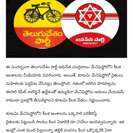
ఈ సందర్బంగా తెలుగుదేశం పార్టీ అధినేత చంద్రబాబు మేనిఫెస్టోలోని కీలక
అంశాలను మీడియాకు వివరించారు. అయితే, కూటమి మేనిఫెస్టోలో రైతులు,
మహిళలకు పెద్దపీట వేసినట్లు తెలుస్తోంది. గతంలో జరిగిన పొరపాట్లను
ఈసారి రిపీట్ కావొద్దనే ఉద్దేశంతో ఉమ్మడిగా మేనిఫెస్టోను అమలు చేయడమే
కాకుండా ప్రజల్లోకి తీసుకెళ్లాలని కూటమి కీలక నేతలు నిర్ణయించారు.
కూటమి మేనిఫెస్టోలోని కీలక అంశాలను ఒక్కసారి పరిశీలిస్తే..
రైతులకు పెట్టుబడి సాయం కింద ఏడాదికి రూ.20వేలు అందివ్వనున్నారు. ఇక
ఇంట్లో ఎంత మంది పిల్లలున్నా తల్లికి వందనం కింద ఒక్కొక్కరికి ఏటా