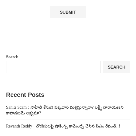
Search
SEARCH
Recent Posts
Sahiti Scam : సాహితీ కేసుని పక్కదారి మళ్లిస్తున్నారా? లక్ష్మీ నారాయణని
కాపాడటమే లక్ష్యమా?
Revanth Reddy : నోటీసులపై షాకింగ్స్ కామెంట్స్ చేసిన సీఎం రేవంత్..!