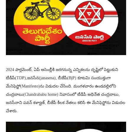
2024 పార్లమెంట్, ఏపీ అసెంబ్లీకి జరగనున్న ఎన్నికలను దృష్టిలో పెట్టుకుని
టీడీపీ(TDP),జనసేన(janasena), బీజేపీ(BjP) కూటమి సంయుక్తంగా
మేనిఫెస్టో(Manifesto)ను విడుదల చేసింది. మంగళవారం ఉండవల్లిలోని
చంద్రబాబు(Chandrababu home) నివాసంలో టీడీపీ అధినేత చంద్రబాబు,
జనసేనాని పవన్ కళ్యాణ్, బీజేపీ కీలక నేతలు కలిసి ఈ మేనిఫెస్టోను విడుదల
చేశారు.