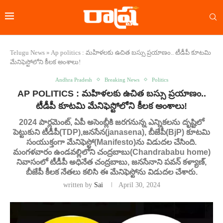
Telugu News
»
Ap politics : మహిళలకు ఉచిత బస్సు ప్రయాణం.. టీడీపీ కూటమి
మేనిఫెస్టోలోని కీలక అంశాలు!
Andhra Pradesh
Breaking News
Politics
AP POLITICS : మహిళలకు ఉచిత బస్సు ప్రయాణం..
టీడీపీ కూటమి మేనిఫెస్టోలోని కీలక అంశాలు!
2024 పార్లమెంట్, ఏపీ అసెంబ్లీకి జరగనున్న ఎన్నికలను దృష్టిలో
పెట్టుకుని టీడీపీ(TDP),జనసేన(janasena), బీజేపీ(BjP) కూటమి
సంయుక్తంగా మేనిఫెస్టో(Manifesto)ను విడుదల చేసింది.
మంగళవారం ఉండవల్లిలోని చంద్రబాబు(Chandrababu home)
నివాసంలో టీడీపీ అధినేత చంద్రబాబు, జనసేనాని పవన్ కళ్యాణ్,
బీజేపీ కీలక నేతలు కలిసి ఈ మేనిఫెస్టోను విడుదల చేశారు.
written by
Sai
April 30, 2024