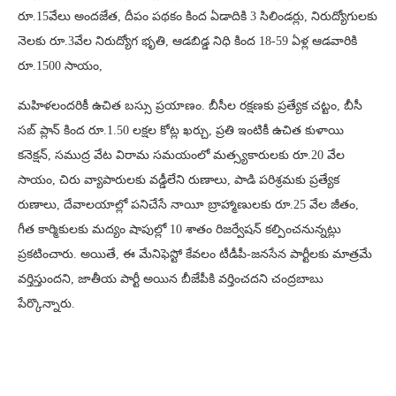
రూ.15వేలు అందజేత, దీపం పథకం కింద ఏడాదికి 3 సిలిండర్లు, నిరుద్యోగులకు
నెలకు రూ.3వేల నిరుద్యోగ భృతి, ఆడబిడ్డ నిధి కింద 18-59 ఏళ్ల ఆడవారికి
రూ.1500 సాయం,
మహిళలందరికీ ఉచిత బస్సు ప్రయాణం. బీసీల రక్షణకు ప్రత్యేక చట్టం, బీసీ
సబ్ ప్లాన్ కింద రూ.1.50 లక్షల కోట్ల ఖర్చు, ప్రతి ఇంటికీ ఉచిత కుళాయి
కనెక్షన్, సముద్ర వేట విరామ సమయంలో మత్స్యకారులకు రూ.20 వేల
సాయం, చిరు వ్యాపారులకు వడ్డీలేని రుణాలు, పాడి పరిశ్రమకు ప్రత్యేక
రుణాలు, దేవాలయాల్లో పనిచేసే నాయీ బ్రాహ్మాణులకు రూ.25 వేల జీతం,
గీత కార్మికులకు మద్యం షాపుల్లో 10 శాతం రిజర్వేషన్ కల్పించనున్నట్లు
ప్రకటించారు. అయితే, ఈ మేనిఫెస్టో కేవలం టీడీపీ-జనసేన పార్టీలకు మాత్రమే
వర్తిస్తుందని, జాతీయ పార్టీ అయిన బీజేపీకి వర్తించదని చంద్రబాబు
పేర్కొన్నారు.