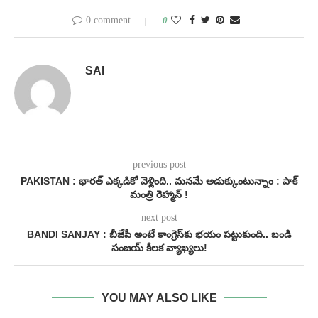
0 comment
0
SAI
previous post
PAKISTAN : భారత్ ఎక్కడికో వెళ్లింది.. మనమే అడుక్కుంటున్నాం : పాక్
మంత్రి రెహ్మాన్ !
next post
BANDI SANJAY : బీజేపీ అంటే కాంగ్రెస్‌కు భయం పట్టుకుంది.. బండి
సంజయ్ కీలక వ్యాఖ్యలు!
YOU MAY ALSO LIKE