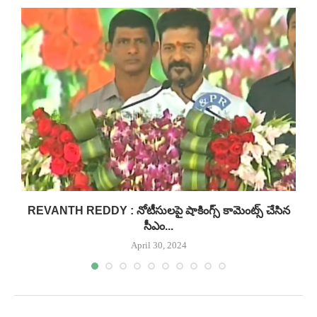
..
REVANTH REDDY : నోటీసులపై షాకింగ్స్ కామెంట్స్ చేసిన
సీఎం...
April 30, 2024