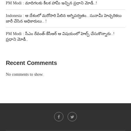
PM Modi : మాదిగలకు కీలక హామీ ఇచ్చిన ప్రధాని మోడీ..!
Indonesia : ఆ దేశంలో మరోసారి పేలిన అగ్నిపర్వతం.. సునామీ హెచ్చరికలు
జారీ చేసిన అధికారులు.. !
PM Modi : సీఎం రేవంత్-కేసీఆర్ ఆ విషయంలో హెల్ప్ చేసుకొన్నారు..!
ప్రధాని మోడీ..
Recent Comments
No comments to show.