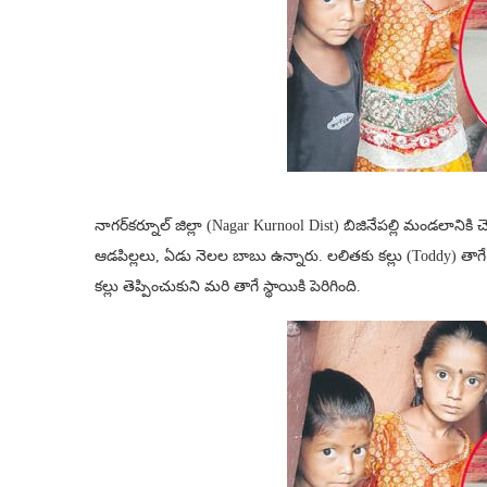
నాగర్‌కర్నూల్‌ జిల్లా (Nagar Kurnool Dist) బిజినేపల్లి మండలాని
ఆడపిల్లలు, ఏడు నెలల బాబు ఉన్నారు. లలితకు కల్లు (Toddy) తాగ
కల్లు తెప్పించుకుని మరి తాగే స్థాయికి పెరిగింది.