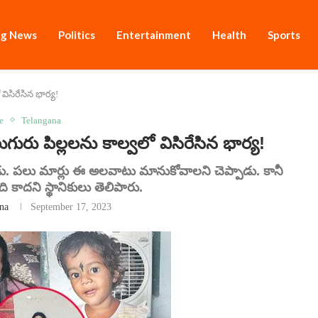
ng News
Politics
Entertainment
Health
Sports
విసిరేసిన భార్య!
e
Telangana
గురు పిల్లలను కాల్వలో విసిరేసిన భార్య!
. పలు మార్లు ఈ అలవాటు మానుకోవాలని చెప్పాడు. కానీ
ి కాదని స్థానికులు తెలిపారు.
na
September 17, 2023