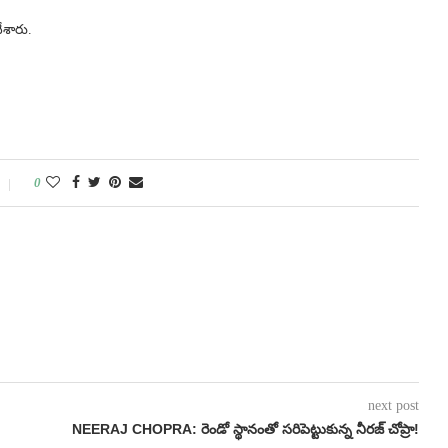
శారు.
0
next post
NEERAJ CHOPRA: రెండో స్థానంతో సరిపెట్టుకున్న నీరజ్‌ చోప్రా!