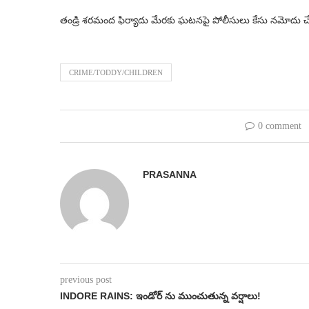
తండ్రి శరమంద ఫిర్యాదు మేరకు ఘటనపై పోలీసులు కేసు నమోదు చే
CRIME/TODDY/CHILDREN
0 comment
PRASANNA
previous post
INDORE RAINS: ఇండోర్‌ ను ముంచుతున్న వర్షాలు!