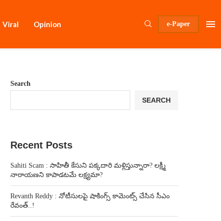
Viral
Opinion
e-Paper
Search
SEARCH
Recent Posts
Sahiti Scam : సాహితీ కేసుని పక్కదారి మళ్లిస్తున్నారా? లక్ష్మీ
నారాయణని కాపాడటమే లక్ష్యమా?
Revanth Reddy : నోటీసులపై షాకింగ్స్ కామెంట్స్ చేసిన సీఎం
రేవంత్..!