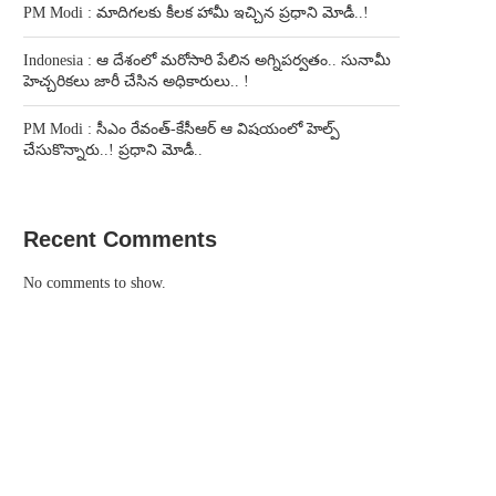
PM Modi : మాదిగలకు కీలక హామీ ఇచ్చిన ప్రధాని మోడీ..!
Indonesia : ఆ దేశంలో మరోసారి పేలిన అగ్నిపర్వతం.. సునామీ
హెచ్చరికలు జారీ చేసిన అధికారులు.. !
PM Modi : సీఎం రేవంత్-కేసీఆర్ ఆ విషయంలో హెల్ప్
చేసుకొన్నారు..! ప్రధాని మోడీ..
Recent Comments
No comments to show.