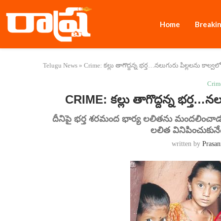
Home
Breaki
Telugu News
»
Crime: కల్లు తాగొద్దన్న భర్త…నలుగురు పిల్లలను కాల్వలో 
Crim
CRIME: కల్లు తాగొద్దన్న భర్త…నలు
దీనిపై భర్త శరమంద భార్య లలితను మందలించాడు
లలిత వినిపించుకునేద
written by
Prasan