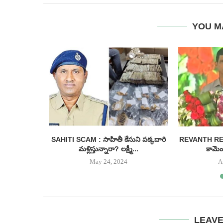
YOU M
కేసీఆర్
SAHITI SCAM : సాహితీ కేసుని పక్కదారి
REVANTH REDDY
నరు.....
మళ్లిస్తున్నారా? లక్ష్మీ...
కామెంట
May 24, 2024
A
LEAV