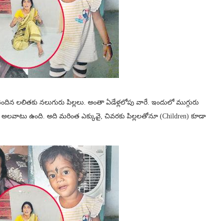
కి చెందిన లలితకు నలుగురు పిల్లలు. అంతా ఏడేళ్లలోపు వారే. ఇందులో ముగ్గురు
ే అలవాటు ఉంది. అది మరింత ఎక్కువై, చివరకు పిల్లలతోనూ (Children) కూడా