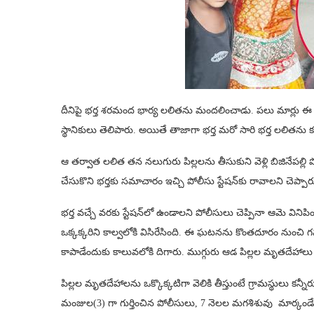
దీనిపై భర్త శరమంద భార్య లలితను మందలించాడు. పలు మార్లు ఈ 
స్థానికులు తెలిపారు. అయితే తాజాగా భర్త మరో సారి భర్త లలితను కల్
ఆ తర్వాత లలిత తన నలుగురు పిల్లలను తీసుకుని వెళ్లి బిజినేపల్లి ప
చేసుకొని భర్తకు సమాచారం ఇచ్చి పోలీసు స్టేషన్‌కు రావాలని చెప్పార
భర్త వచ్చే వరకు స్టేషన్‌లో ఉండాలని పోలీసులు చెప్పినా ఆమె వినిపించు
ఒక్కక్కరిని కాల్వలోకి విసిరేసింది. ఈ ఘటనను కొంతదూరం నుంచి గమ
కాపాడేందుకు కాలువలోకి దిగారు. ముగ్గురు ఆడ పిల్లల మృతదేహాల
పిల్లల మృతదేహాలను ఒక్కొక్కటిగా వెలికి తీస్తుంటే గ్రామస్థులు కన్నీ
మంజుల(3) గా గుర్తించిన పోలీసులు, 7 నెలల మగశిశువు మార్కండేయ