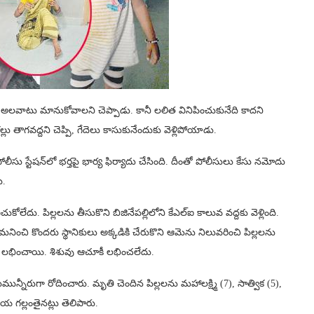
అలవాటు మానుకోవాలని చెప్పాడు. కానీ లలిత వినిపించుకునేది కాదని
లు తాగవద్దని చెప్పి, గేదెలు కాసుకునేందుకు వెళ్లిపోయాడు.
ోలీసు స్టేషన్‌లో భర్తపై భార్య ఫిర్యాదు చేసింది. దీంతో పోలీసులు కేసు నమోదు
ు.
కోలేదు. పిల్లలను తీసుకొని బిజినేపల్లిలోని కేఎల్‌ఐ కాలువ వద్దకు వెళ్లింది.
నించి కొందరు స్థానికులు అక్కడికి చేరుకొని ఆమెను నిలువరించి పిల్లలను
ు లభించాయి. శిశువు ఆచూకీ లభించలేదు.
రుమున్నీరుగా రోదించారు. మృతి చెందిన పిల్లలను మహాలక్ష్మి (7), సాత్విక (5),
 గల్లంతైనట్లు తెలిపారు.