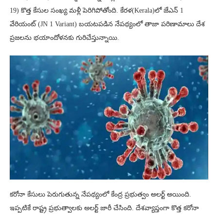
19) కొత్త కేసుల సంఖ్య మళ్లీ పెరిగిపోతోంది. కేరళ(Kerala)లో జేఎన్ 1
వేరియంట్ (JN 1 Variant) బయటపడిన నేపథ్యంలో తాజా పరిణామాలు దేశ
ప్రజలను భయాందోళనకు గురిచేస్తున్నాయి.
కరోనా కేసులు పెరుగుతున్న నేపథ్యంలో కేంద్ర ప్రభుత్వం అలర్ట్ అయింది.
ఇప్పటికే రాష్ట్ర ప్రభుత్వాలకు అలర్ట్ జారీ చేసింది. దేశవ్యాప్తంగా కొత్త కరోనా