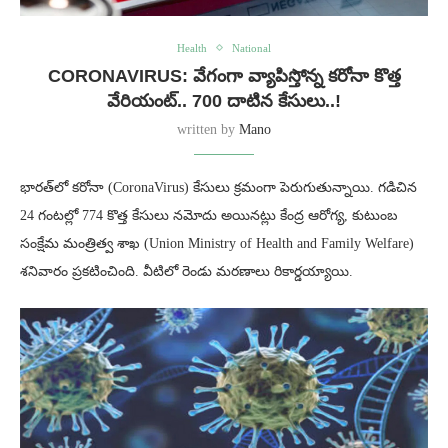
Health
National
CORONAVIRUS: వేగంగా వ్యాపిస్తోన్న కరోనా కొత్త
వేరియంట్.. 700 దాటిన కేసులు..!
written by
Mano
భారత్‌లో కరోనా (CoronaVirus) కేసులు క్రమంగా పెరుగుతున్నాయి. గడిచిన
24 గంటల్లో 774 కొత్త కేసులు నమోదు అయినట్లు కేంద్ర ఆరోగ్య, కుటుంబ
సంక్షేమ మంత్రిత్వ శాఖ (Union Ministry of Health and Family Welfare)
శనివారం ప్రకటించింది. వీటిలో రెండు మరణాలు రికార్డయ్యాయి.