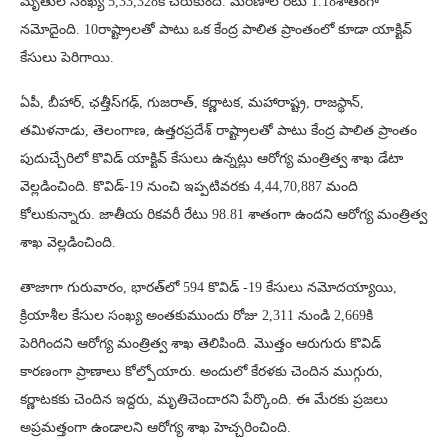
మృతుల సంఖ్య 5,33,328కి చేరుకుంది. మరణాల రేటు 1.18శాతంగా
నమోదైంది. 10రాష్ట్రాలతో పాటు ఒక కేంద్ర పాలిత ప్రాంతంలో కూడా యాక్టివ్
కేసులు పెరిగాయి.
ఏపీ, బీహార్, ఛత్తీస్‌గఢ్, గుజరాత్, కర్ణాటక, మహారాష్ట్ర, రాజస్థాన్,
తమిళనాడు, తెలంగాణ, ఉత్తరప్రదేశ్ రాష్ట్రాలతో పాటు కేంద్ర పాలిత ప్రాంతం
పుదుచ్చేరిలో కొవిడ్ యాక్టివ్ కేసులు ఉన్నట్లు ఆరోగ్య మంత్రిత్వ శాఖ డేటా
వెల్లడించింది. కొవిడ్-19 నుంచి ఇప్పటివరకు 4,44,70,887 మంది
కోలుకున్నారు. జాతీయ రికవరీ రేటు 98.81 శాతంగా ఉందని ఆరోగ్య మంత్రిత్వ
శాఖ వెల్లడించింది.
తాజాగా గురువారం, భారత్‌లో 594 కొవిడ్ -19 కేసులు నమోదయ్యాయి,
క్రియాశీల కేసుల సంఖ్య అంతకుముందు రోజు 2,311 నుండి 2,669కి
పెరిగిందని ఆరోగ్య మంత్రిత్వ శాఖ తెలిపింది. మొత్తం ఆరుగురు కొవిడ్
కారణంగా ప్రాణాలు కోల్పోయారు. అందులో కేరళకు చెందిన ముగ్గురు,
కర్ణాటకకు చెందిన ఇద్దరు, మృతిచెందారని పేర్కొంది. ఈ మేరకు ప్రజలు
అప్రమత్తంగా ఉండాలని ఆరోగ్య శాఖ హెచ్చరించింది.