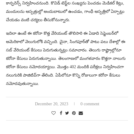
కాన్ఫరెన్స్‌ నిర్వహించనుంది. కొవిడ్‌ టెస్ట్‌ల సంఖ్యను పెంచడం మెడికల్‌ కిట్లు,
మందులను ఆస్పత్రుల్లో అందుబాటులో ఉంచడం, గాంధీ ఆస్పత్రిలో ఏర్పాట్లు
చేయడం వంటి చర్యలు తీసుకోనున్నారు.
ఇదిలా ఉంటే ఈ కరోనా కొత్త వేరియంట్‌ తొలిసారి ఈ ఏడాది సెప్టెంబర్‌లో
అమెరికాలో వెలుగులోకి వచ్చింది. చైనా, సింగపూర్‌తో పాటు పలు దేశాల్లో ఈ
సబ్‌ వేరియంట్‌ కేసులు పెరుగుతున్నట్లు సమాచారం. తెలుగు రాష్ట్రాల్లోనూ
కరోనా కేసులు పెరుగుతున్నాయి. తెలంగాణలో మంగళవారం కొత్తగా నాలుగు
కరోనా కేసులు నమోదయ్యాయి. మొత్తం 402 మందికి పరీక్షలు నిర్వహించగా
నలుగురికి పాజిటివ్‌గా తేలింది. ఏపీలోనూ కొన్ని రోజులుగా కరోనా కేసులు
నమోదవుతున్నాయి.
December 20, 2023
0 comment