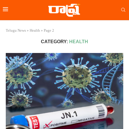
Telugu News
»
Health
»
Page 2
CATEGORY:
HEALTH