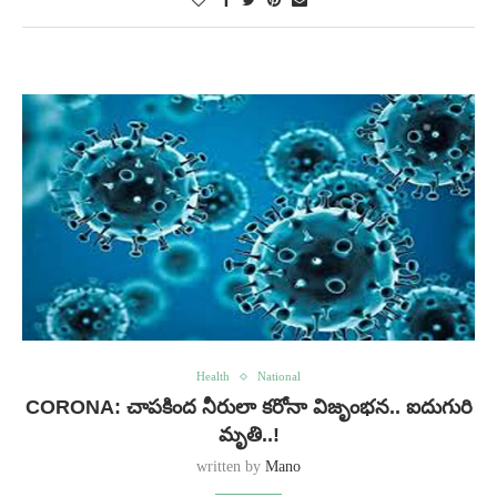
Health
National
CORONA: చాపకింద నీరులా కరోనా విజృంభన.. ఐదుగురి
మృతి..!
written by
Mano