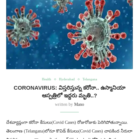
Health
Hyderabad
Telangana
CORONAVIRUS: విస్తరిస్తున్న కరోనా.. ఉస్మానియా
ఆస్పత్రిలో ఇద్దరు మృతి..?
written by
Mano
దేశవ్యాప్తంగా కరోనా కేసులు(Covid Cases) రోజురోజుకు పెరిగిపోతున్నాయి.
తెలంగాణ (Telangana)లోనూ కొవిడ్ కేసులు(Covid Cases) చాపకింద నీరులా