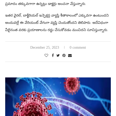
ప్రమాదం తక్కువగాగా ఉన్నట్లు డాక్టర్లు అంచనా వేస్తున్నారు.
ఇతర వైరల్, బాక్టీరియల్ ఇన్ఫెక్షన్ల వ్యాప్తి శీతాకాలంలో ఎక్కువగా ఉంటుందని
అందువల్లే ఈ వేరియంట్ వేగంగా వ్యప్తి చెందుతోందని తెలిపారు. అదేవిధంగా
వీలైనంత వరకు ప్రయాణాలను రద్దు చేసుకోవడం మంచిదని సూచిస్తున్నారు.
December 25, 2023
0 comment