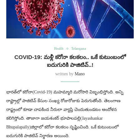
Health
Telangana
COVID-19: మళ్లీ కరోనా కలకలం.. ఒకే కుటుంబంలో
ఐదుగురికి పాజిటివ్..!
written by
Mano
భారత్‌లో కరోనా(Covid-19) మహమ్మారి మరోసారి విజృంభిస్తోంది. అన్ని
రాష్ట్రాల్లో పాజిటివ్ కేసుల సంఖ్య రోజురోజుకు పెరుగుతోంది. తెలంగాణ
రాష్ట్రంలో కూడా చాపకింద నీరులా వ్యాప్తి చెందుతుండటం ఆందోళన
కలిగిస్తోంది. తాజాగా జయశంకర్ భూపాలపల్లి(Jayashankar
Bhupalapally)జిల్లాలో కరోనా కలకలం సృష్టించింది. ఒకే కుటుంబంలో
ఐదుగురికి పాజిటివ్ నిర్ధారణ అయింది.