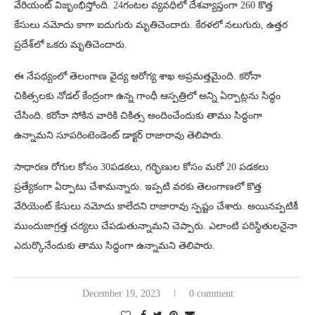
వేరియంట్ విజృంభిస్తోంది. 24గంటల వ్యవధిలో దేశవ్యాప్తంగా 260 కొత్త
కేసులు నమోదు కాగా ఐదుగురు మృతిచెందారు. కేరళలో నలుగురు, ఉత్తర
ప్రదేశ్‌లో ఒకరు మృతిచెందారు.
ఈ నేపథ్యంలో తెలంగాణ వైద్య ఆరోగ్య శాఖ అప్రమత్తమైంది. కరోనా
చికిత్సలకు నోడల్ కేంద్రంగా ఉన్న గాంధీ ఆస్పత్రిలో అన్ని ఏర్పాట్లను సిద్ధం
చేసింది. కరోనా సోకిన వారికి చికిత్స అందించేందుకు తాము సిద్ధంగా
ఉన్నామని సూపరింటెండెంట్ డాక్టర్ రాజారావు తెలిపారు.
సాధారణ రోగుల కోసం 30పడకలు, గర్భిణుల కోసం మరో 20 పడకలు
ప్రత్యేకంగా ఏర్పాటు చేశామన్నారు. ఇప్పటి వరకు తెలంగాణలో కొత్త
వేరియెంట్ కేసులు నమోదు కాలేదని రాజారావు స్పష్టం చేశారు. అయినప్పటికీ
ముందుజాగ్రత్త చర్యలు చేపడుతున్నామని చెప్పారు. ఎలాంటి పరిస్థితులనైనా
ఎదుర్కొనేందుకు తాము సిద్ధంగా ఉన్నామని తెలిపారు.
December 19, 2023
0 comment