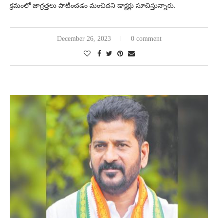
క్రమంలో జాగ్రత్తలు పాటించడం మంచిదని డాక్టర్లు సూచిస్తున్నారు.
December 26, 2023
0 comment