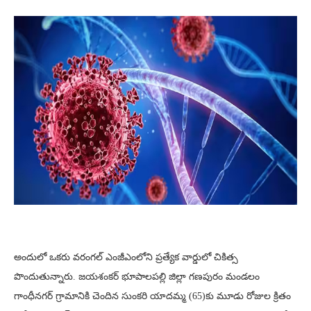
అందులో ఒకరు వరంగల్ ఎంజీఎంలోని ప్రత్యేక వార్డులో చికిత్స
పొందుతున్నారు. జయశంకర్ భూపాలపల్లి జిల్లా గణపురం మండలం
గాంధీనగర్ గ్రామానికి చెందిన సుంకరి యాదమ్మ (65)కు మూడు రోజుల క్రితం