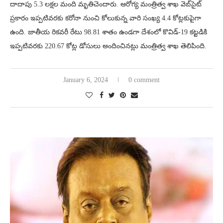
దాదాపు 5.3 లక్షల మంది మృతిచెందారు. ఆరోగ్య మంత్రిత్వ శాఖ వెబ్‌సైట్
ప్రకారం ఇప్పటివరకు కరోనా నుంచి కోలుకున్న వారి సంఖ్య 4.4 కోట్లకుపైగా
ఉంది. జాతీయ రికవరీ రేటు 98.81 శాతం ఉండగా దేశంలో కొవిడ్-19 కట్టడికి
ఇప్పటివరకు 220.67 కోట్ల డోసులు అందించినట్లు మంత్రిత్వ శాఖ తెలిపింది.
January 6, 2024
0 comment