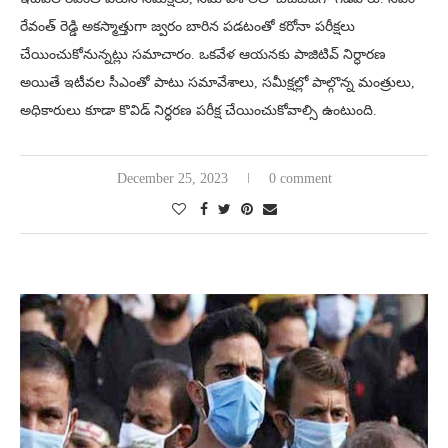
రేవంత్ రెడ్డి అకస్మాత్తుగా జ్వరం బారిన పడటంతో కరోనా పరీక్షలు
చేయించుకోనున్నట్లు సమాచారం. ఒకవేళ ఆయనకు పాజిటివ్ నిర్ధారణ
అయితే ఇటీవల సీఎంతో పాటు సమావేశాలు, సమీక్షల్లో పాల్గొన్న మంత్రులు,
అధికారులు కూడా కొవిడ్ నిర్ధరణ పరీక్ష చేయించుకోవాల్సి ఉంటుంది.
December 25, 2023
0 comment