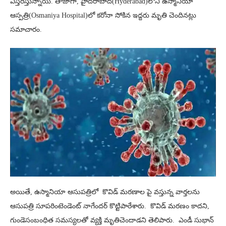
విస్తరిస్తున్నాయి. తాజాగా, హైదరాబాద్(Hyderabad)‎లోని ఉస్మానియా
ఆస్పత్రి(Osmaniya Hospital)లో కరోనా సోకిన ఇద్దరు మృతి చెందినట్లు
సమాచారం.
అయితే, ఉస్మానియా ఆసుపత్రిలో కొవిడ్ మరణాల పై వస్తున్న వార్తలను
ఆసుపత్రి సూపరింటెండెంట్ నాగేందర్ కొట్టిపారేశారు. కొవిడ్ మరణం కాదని,
గుండెసంబంధిత సమస్యలతో వ్యక్తి మృతిచెందాడని తెలిపారు. ఎండీ సుభాన్