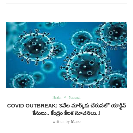
Health
National
COVID OUTBREAK: 3వేల మార్క్‌కు చేరువలో యాక్టివ్
కేసులు.. కేంద్రం కీలక సూచనలు..!
written by
Mano