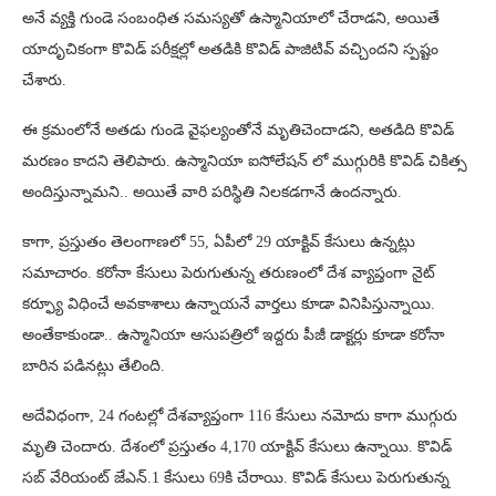
అనే వ్యక్తి గుండె సంబంధిత సమస్యతో ఉస్మానియాలో చేరాడని, అయితే
యాదృచికంగా కొవిడ్ పరీక్షల్లో అతడికి కొవిడ్ పాజిటివ్ వచ్చిందని స్పష్టం
చేశారు.
ఈ క్రమంలోనే అతడు గుండె వైఫల్యంతోనే మృతిచెందాడని, అతడిది కొవిడ్
మరణం కాదని తెలిపారు. ఉస్మానియా ఐసోలేషన్ లో ముగ్గురికి కొవిడ్ చికిత్స
అందిస్తున్నామని.. అయితే వారి పరిస్థితి నిలకడగానే ఉందన్నారు.
కాగా, ప్రస్తుతం తెలంగాణలో 55, ఏపీలో 29 యాక్టివ్ కేసులు ఉన్నట్లు
సమాచారం. కరోనా కేసులు పెరుగుతున్న తరుణంలో దేశ వ్యాప్తంగా నైట్
కర్ఫ్యూ విధించే అవకాశాలు ఉన్నాయనే వార్తలు కూడా వినిపిస్తున్నాయి.
అంతేకాకుండా.. ఉస్మానియా ఆసుపత్రిలో ఇద్దరు పీజీ డాక్టర్లు కూడా కరోనా
బారిన పడినట్లు తేలింది.
అదేవిధంగా, 24 గంటల్లో దేశవ్యాప్తంగా 116 కేసులు నమోదు కాగా ముగ్గురు
మృతి చెందారు. దేశంలో ప్రస్తుతం 4,170 యాక్టివ్ కేసులు ఉన్నాయి. కొవిడ్
స‌బ్ వేరియంట్ జేఎన్.1 కేసులు 69కి చేరాయి. కొవిడ్ కేసులు పెరుగుతున్న