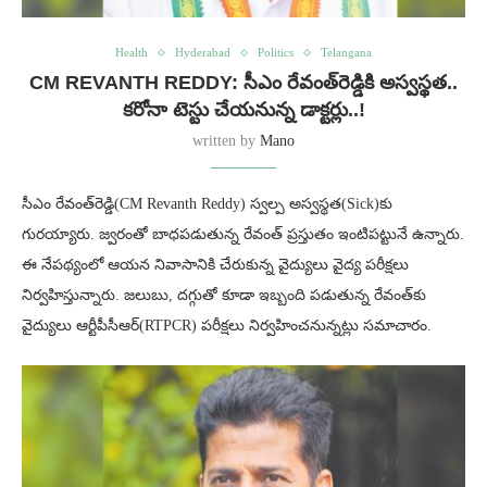
Health
Hyderabad
Politics
Telangana
CM REVANTH REDDY: సీఎం రేవంత్‌రెడ్డికి అస్వస్థత..
కరోనా టెస్టు చేయనున్న డాక్టర్లు..!
written by
Mano
సీఎం రేవంత్‌రెడ్డి(CM Revanth Reddy) స్వల్ప అస్వస్థత(Sick)కు
గురయ్యారు. జ్వరంతో బాధపడుతున్న రేవంత్ ప్రస్తుతం ఇంటిపట్టునే ఉన్నారు.
ఈ నేపథ్యంలో ఆయన నివాసానికి చేరుకున్న వైద్యులు వైద్య పరీక్షలు
నిర్వహిస్తున్నారు. జలుబు, దగ్గుతో కూడా ఇబ్బంది పడుతున్న రేవంత్‌కు
వైద్యులు ఆర్టీపీసీఆర్(RTPCR) పరీక్షలు నిర్వహించనున్నట్లు సమాచారం.