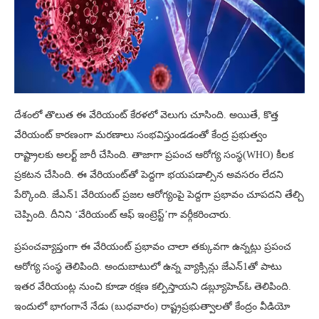
దేశంలో తొలుత ఈ వేరియంట్‌ కేరళలో వెలుగు చూసింది. అయితే, కొత్త
వేరియంట్ కారణంగా మరణాలు సంభవిస్తుండడంతో కేంద్ర ప్రభుత్వం
రాష్ట్రాలకు అలర్ట్ జారీ చేసింది. తాజాగా ప్రపంచ ఆరోగ్య సంస్థ(WHO) కీలక
ప్రకటన చేసింది. ఈ వేరియంట్‌తో పెద్దగా భయపడాల్సిన అవసరం లేదని
పేర్కొంది. జేఎన్‌1 వేరియంట్ ప్రజల ఆరోగ్యంపై పెద్దగా ప్రభావం చూపదని తేల్చి
చెప్పింది. దీనిని ‘వేరియంట్‌ ఆఫ్‌ ఇంట్రెస్ట్‌’గా వర్గీకరించారు.
ప్రపంచవ్యాప్తంగా ఈ వేరియంట్‌ ప్రభావం చాలా తక్కువగా ఉన్నట్లు ప్రపంచ
ఆరోగ్య సంస్థ తెలిపింది. అందుబాటులో ఉన్న వ్యాక్సిన్లు జేఎన్‌1తో పాటు
ఇతర వేరియంట్ల నుంచి కూడా రక్షణ కల్పిస్తాయని డబ్ల్యూహెచ్‌ఓ తెలిపింది.
ఇందులో భాగంగానే నేడు (బుధవారం) రాష్ట్రప్రభుత్వాలతో కేంద్రం వీడియో