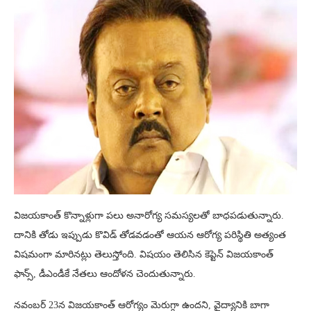
విజయకాంత్ కొన్నాళ్లుగా పలు అనారోగ్య సమస్యలతో బాధపడుతున్నారు.
దానికి తోడు ఇప్పుడు కొవిడ్ తోడవడంతో ఆయన ఆరోగ్య పరిస్థితి అత్యంత
విషమంగా మారినట్లు తెలుస్తోంది. విషయం తెలిసిన కెప్టెన్ విజయకాంత్
ఫాన్స్, డీఎండీకే నేతలు ఆందోళన చెందుతున్నారు.
నవంబర్ 23న విజయకాంత్ ఆరోగ్యం మెరుగ్గా ఉందని, వైద్యానికి బాగా