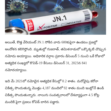
అయితే, కొత్త వేరియంట్ JN.1 సోకిన వారు 600కుపైగా ఉండటం ప్రజల్లో
ఆందోళన కలిగిస్తోంది. మృతుల్లో గుజరాత్, తమిళనాడులో ఒక్కొక్కటి చొప్పున
నమోదు అయ్యాయి. అధికారిక వర్గాల ప్రకారం డిసెంబర్ 5 నుంచి ఒకే రోజులో
అత్యధిక సంఖ్యలో కొవిడ్-19 కేసులు డిసెంబర్ 31, 2023న 841
నమోదయ్యాయి.
ఇది మే 2021లో నమోదైన అత్యధిక కేసుల్లో 0.2 శాతం. మరోవైపు కరోనా
చికిత్స పొందుతున్న మొత్తం 4,187 మందిలో 92 శాతం మంది ఇంట్లోనే ఉండి
చికిత్స పొందుతున్నారు. నాలుగు సంవత్సరాలలో దేశవ్యాప్తంగా 4.5 కోట్ల
మందికి పైగా ప్రజలు కోవిడ్ బారిన పడ్డారు.