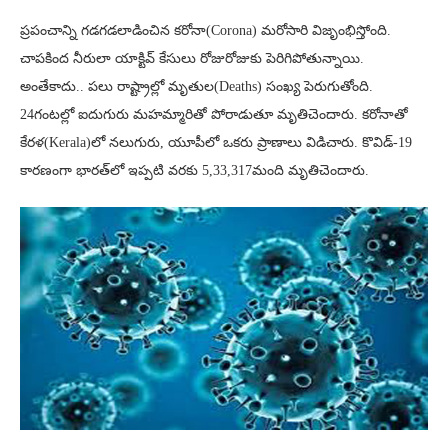
ప్రపంచాన్ని గడగడలాడించిన కరోనా(Corona) మరోసారి విజృంభిస్తోంది.
చాపకింద నీరులా యాక్టివ్ కేసులు రోజురోజుకు పెరిగిపోతున్నాయి.
అంతేకాదు.. పలు రాష్ట్రాల్లో మృతుల(Deaths) సంఖ్య పెరుగుతోంది.
24గంటల్లో ఐదుగురు మహమ్మారితో పోరాడుతూ మృతిచెందారు. కరోనాతో
కేరళ(Kerala)లో నలుగురు, యూపీలో ఒకరు ప్రాణాలు విడిచారు. కొవిడ్-19
కారణంగా భారత్‌లో ఇప్పటి వరకు 5,33,317మంది మృతిచెందారు.