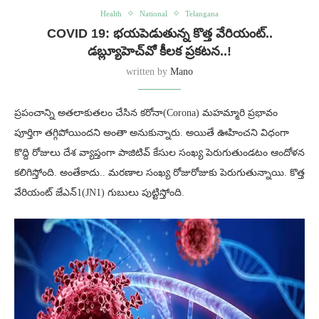
Health
National
Telangana
COVID 19: భయపెడుతున్న కొత్త వేరియంట్..
డబ్ల్యూహెచ్‌వో కీలక ప్రకటన..!
written by
Mano
ప్రపంచాన్ని అతలాకుతలం చేసిన కరోనా(Corona) మహమ్మారి ప్రభావం
పూర్తిగా తగ్గిపోయిందని అంతా అనుకున్నారు. అయితే ఊహించని విధంగా
కొద్ది రోజులు దేశ వ్యాప్తంగా పాజిటివ్ కేసుల సంఖ్య పెరుగుతుండటం ఆందోళన
కలిగిస్తోంది. అంతేకాదు.. మరణాల సంఖ్య రోజురోజుకు పెరుగుతున్నాయి. కొత్త
వేరియంట్‌ జేఎన్1(JN1) గుబులు పుట్టిస్తోంది.