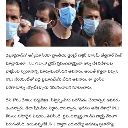
డబ్ల్యూహెచ్‌వో ఆగ్నేయాసియా ప్రాంతీయ డైరెక్టర్ డాక్టర్ పూనమ్ ఖేత్రపాల్ సింగ్
మాట్లాడుతూ.. COVID-19 వైరస్ ప్రపంచవ్యాప్తంగా అన్ని దేశవిదేశాలకు
వ్యాపించి స్వరూపాన్ని మార్చుకుంటోందని తెలిపారు. అయితే కొత్తగా వచ్చిన
JN.1 వేరియంట్‌తో పెద్ద ప్రమాదమేమీ లేదని తెలిపారు. ఈ వైరస్‌ల
పరిణామాన్ని ఎప్పటికప్పుడు గమనించాలని సూచించారు.
దీని కోసం దేశాలు పర్యవేక్షణ, సీక్వెన్సింగ్‌ను బలోపేతం చేయాల్సిన అవసరం
ఉందన్నారు. డేటా షేరింగ్‌ను నిర్ధారించాలన్నారు. ఇటీవల అనేక దేశాల్లో JN.1
కేసులు నమోదైన విషయం తెలిసిందే. ప్రపంచవ్యాప్తంగా దీని వ్యాప్తి వేగంగా
పెరుగుతోంది. అయినప్పటికీ JN.1 ద్వారా ఎదురయ్యే అదనపు ప్రజారోగ్య