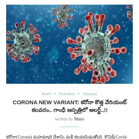
Health
Hyderabad
Telangana
CORONA NEW VARIANT: కరోనా కొత్త వేరియంట్
కలవరం.. గాంధీ ఆస్పత్రిలో అలర్ట్..!!
written by
Mano
కరోనా(Corona) మహమ్మారి దేశాన్ని మళ్లీ కలవరపెడుతోంది. కొవిడ్(Covid-