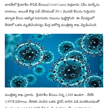
భారత్‌లో క్రియాశీల కొవిడ్ కేసులు(Covid Cases) శుక్రవారం 3వేల మార్క్‌ను
దాటాయి. అయితే కొత్త సబ్-వేరియంట్ JN-1 మొదటి కేసును గుర్తించిన
తర్వాత కేసుల ఆకస్మిక పెరుగుదల గుబులు పుట్టిస్తోంది. ఈ నేపథ్యంలో
కేరళలో ఒకరు మృతిచెందినట్లు కేంద్ర ఆరోగ్య మంత్రిత్వ శాఖ వెల్లడించింది.
మంత్రిత్వ శాఖ ప్రకారం.. క్రియాశీల కేసులు నిన్న 2,669 ఉండగా.. నేటికి
2,997కి పెరిగాయి. కేరళకు చెందిన ఒకరు వైరస్ బారిన పడి మరణించడంతో