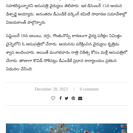
సహకరిస్తున్నారని ఆసుపత్రి వైద్యులు తెలిపారు. ఇక డిసెంబర్ 11న ఆయన
డిశ్చార్జి అయ్యారు. అనంతరం డీఎండీకే వర్కింగ్ కమిటీ సాధారణ సమావేశాల్లో
విజయకాంత్ పాల్గొన్నారు.
సెప్టెంబర్ 18న జలుబు, దగ్గు, గొంతునొప్పి కారణంగా వైద్య పరీక్షల నిమిత్తం
చైన్నెలోని ఓ ఆసుపత్రిలో చేరారు. ఆయనను పరీక్షించిన వైద్యులు కృత్రిమ
శ్వాస అందించారు. అయితే మంగళవారం రాత్రి చికిత్స కోసం మళ్లీ ఆసుపత్రిలో
చేరారు. తాజాగా కొవిడ్ సోకినట్లు డీఎండీకే ప్రధాన కార్యాలయం ప్రకటన
విడుదల చేసింది.
December 28, 2023
0 comment