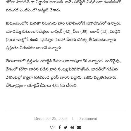
కరోనా పాజిటివ్ గా నిర్ధారణ అయింది. ఆమె పరిస్థితి విషమంగా ఉండడంతో..
వరంగల్ ఎంజీఎంలో అడ్మిట్ చేశారు.
కుటుంబంలోని మిగతా నలుగురు వారి నివాసంలోనే ఐసోలేషన్‌లో ఉన్నారు.
యాదమ్మ కుటుంబసభ్యులు భాస్కర్ (42), వీణ (30), ఆకాష్ (13), మిద్దిని
(5)లు ఇంట్లోనే ఉండి.. వైద్యుల సలహా మేరకు చికిత్స తీసుకుంటున్నారు.
ప్రస్తుతం వీరందరూ బాగానే ఉన్నారు.
తెలంగాణలో ప్రస్తుతం యాక్టివ్ కేసులు దాదాపుగా 50 ఉన్నాయి. మరోవైపు,
దేశంలో కరోనా బారిన పడిన వారి సంఖ్య పెరిగిపోతోంది. భారత్‌లో గడిచిన
24గంటల్లో కొత్తగా 656మంది వైరస్ బారిన పడ్డారు. ఒకరు మృతిచెందారు.
దేశవ్యాప్తంగా యాక్టివ్ కేసులు 4,054కు చేరింది.
December 25, 2023
0 comment