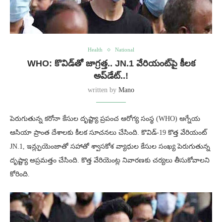
Health
National
WHO: కొవిడ్‌తో జాగ్రత్త.. JN.1 వేరియంట్‌పై కీలక
అప్‌డేట్..!
written by
Mano
పెరుగుతున్న కరోనా కేసుల దృష్ట్యా ప్రపంచ ఆరోగ్య సంస్థ (WHO) ఆగ్నేయ
ఆసియా ప్రాంత దేశాలకు కీలక సూచనలు చేసింది. కొవిడ్-19 కొత్త వేరియంట్
JN.1, ఇన్ల్ఫుయెంజాతో సహాతో శ్వాసకోశ వ్యాధుల కేసుల సంఖ్య పెరుగుతున్న
దృష్ట్యా అప్రమత్తం చేసింది. కొత్త వేరియెంట్ల నివారణకు చర్యలు తీసుకోవాలని
కోరింది.