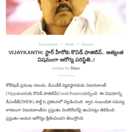
Entertainment
Health
National
VIJAYKANTH: స్టార్ హీరోకు కొవిడ్ పాజిటివ్.. అత్యంత
విషమంగా ఆరోగ్య పరిస్థితి..!
written by
Mano
కోలీవుడ్ ప్రముఖ నటుడు, డీఎండీకే వ్యవస్థాపకుడు విజయకాంత్‌
(Vijayakanth)కు కొవిడ్ పాజిటివ్(Covid Positive)వచ్చింది. ఈ విషయాన్ని
డీఎండీకే(DMDK) పార్టీ ఓ ప్రకటనలో వెల్లడించింది. శ్వాస సంబంధిత సమస్య
కారణంగా విజయకాంత్‌ను ప్రస్తుతం వెంటిలేటర్‌పై ఉంచినట్లు తెలిపింది.
ప్రస్తుతం ఆయన ఆరోగ్యం క్షీణించిందని తెలుస్తోంది.