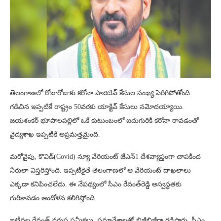
తెలంగాణలో రోజురోజుకు కరోనా పాజిటివ్ కేసుల సంఖ్య పెరిగిపోతోంది.
గడిచిన ఇప్పటికే రాష్ట్రం 50వరకు యాక్టివ్ కేసులు నమోదయ్యాయి.
జయశంకర్ భూపాలపల్లిలో ఒకే కుటుంబంలో ఐదుగురికి కరోనా రావడంతో
వైద్యశాఖ ఇప్పటికే అప్రమత్తమైంది.
మరోవైపు, కొవిడ్(Covid) న్యూ వేరియంట్ జేఎన్1 దేశవ్యాప్తంగా చాపకింద
నీరులా విస్తరిస్తోంది. ఇప్పటికైతే తెలంగాణలో ఆ వేరియంట్ దాఖలాలు
ఎక్కడా కనిపించలేదు. ఈ నేపథ్యంలో సీఎం రేవంత్‌రెడ్డి అస్వస్థతకు
గురికావడం ఆందోళన కలిగిస్తోంది.
ఇటీవల రేవంత్ వరుస సమీక్షలు, సమావేశాలతో బిజీబిజీగా గడిపారు. సీఎం