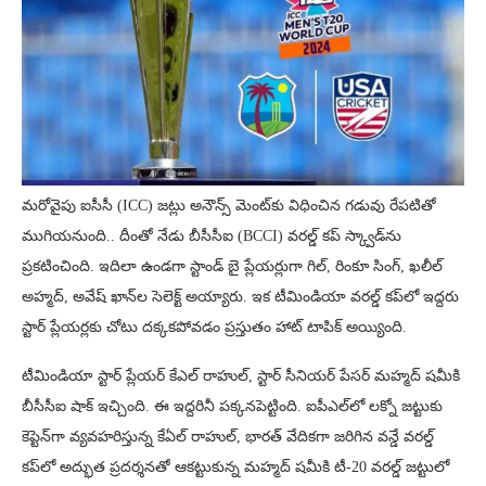
మరోవైపు ఐసీసీ (ICC) జట్లు అనౌన్స్ మెంట్‌కు విధించిన గడువు రేపటితో
ముగియనుంది.. దీంతో నేడు బీసీసీఐ (BCCI) వరల్డ్ కప్ స్క్వాడ్‌ను
ప్రకటించింది. ఇదిలా ఉండగా స్టాండ్ బై ప్లేయర్లుగా గిల్, రింకూ సింగ్, ఖలీల్
అహ్మద్, అవేష్ ఖాన్‌ల సెలెక్ట్ అయ్యారు. ఇక టీమిండియా వరల్డ్ కప్‌లో ఇద్దరు
స్టార్ ప్లేయర్లకు చోటు దక్కకపోవడం ప్రస్తుతం హాట్ టాపిక్‌ అయ్యింది.
టీమిండియా స్టార్ ప్లేయర్ కేఎల్ రాహుల్‌, స్టార్ సీనియర్ పేసర్ మహ్మద్ షమీకి
బీసీసీఐ షాక్ ఇచ్చింది. ఈ ఇద్దరినీ పక్కనపెట్టింది. ఐపీఎల్‌లో లక్నో జట్టుకు
కెప్టెన్‌గా వ్యవహరిస్తున్న కేఏల్ రాహుల్‌, భారత్ వేదికగా జరిగిన వన్డే వరల్డ్
కప్‌లో అద్భుత ప్రదర్శనతో ఆకట్టుకున్న మహ్మద్ షమీకి టీ-20 వరల్డ్ జట్టులో