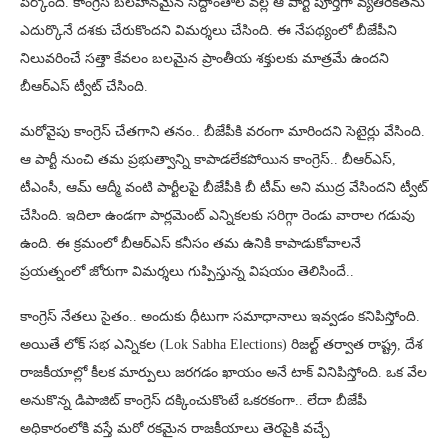
పేర్కొంది. కాంగ్రెస్ బలహీనమైన సిద్దాంతాల వల్ల ఆ పార్టీ పూర్తిగా వ్యతిరేకతను
ఎదుర్కొనే దశకు చేరుకొందని విమర్శలు చేసింది. ఈ నేపథ్యంలో బీజేపీని
నిలువరించే సత్తా కేవలం బలమైన ప్రాంతీయ శక్తులకు మాత్రమే ఉందని
బీఆర్ఎస్ ట్వీట్ చేసింది.
మరోవైపు కాంగ్రెస్ చేతగాని తనం.. బీజేపీకి వరంగా మారిందని సెటైర్లు వేసింది.
ఆ పార్టీ నుంచి తమ ప్రభుత్వాన్ని కాపాడలేకపోయిన కాంగ్రెస్.. బీఆర్ఎస్,
టీఎంసీ, ఆమ్ ఆద్మీ వంటి పార్టీలపై బీజేపీకి బీ టీమ్ అని ముద్ర వేసిందని ట్వీట్
చేసింది. ఇదిలా ఉండగా పార్లమెంట్ ఎన్నికలకు సరిగ్గా రెండు వారాల గడువు
ఉంది. ఈ క్రమంలో బీఆర్ఎస్ కనీసం తమ ఉనికి కాపాడుకోవాలనే
ప్రయత్నంలో జోరుగా విమర్శలు గుప్పిస్తున్న విషయం తెలిసిందే..
కాంగ్రెస్ నేతలు సైతం.. అందుకు ధీటుగా సమాధానాలు ఇవ్వడం కనిపిస్తోంది.
అయితే లోక్ సభ ఎన్నికల (Lok Sabha Elections) రిజల్ట్ తర్వాత రాష్ట్ర, దేశ
రాజకీయాల్లో కీలక మార్పులు జరగడం ఖాయం అనే టాక్ వినిపిస్తోంది. ఒక వేల
అనుకొన్న డిపాజిట్ కాంగ్రెస్ దక్కించుకొంటే ఒకరకంగా.. లేదా బీజేపీ
అధికారంలోకి వస్తే మరో రకమైన రాజకీయాలు తెరపైకి వచ్చే