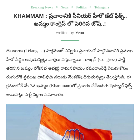
Breaking News
News
Politics
Telangana
KHAMMAM : ప్రచారానికి సీనియర్ హీరో డేట్ ఫిక్స్..
ఖమ్మం కాంగ్రెస్ లో పెరిగిన జోష్..!
written by
Venu
తెలంగాణ (Telangana) పార్లమెంట్ ఎన్నికల ప్రచారంలో పాల్గొనడానికి ప్రముఖ
హీరో సిద్దం అవుతున్నట్లు వార్తలు వస్తున్నాయి.. కాంగ్రెస్ (Congress) పార్టీ
తరపున ఖమ్మం లోక్‌సభ అభ్యర్థి రామసహాయం రఘురాంరెడ్డి గెలుపుకోసం
రంగంలోకి ప్రముఖ టాలీవుడ్ నటుడు వెంకటేష్ దిగుతున్నట్లు తెలుస్తోంది. ఈ
క్రమంలోనే మే 7న ఖమ్మం (Khammam)లో ప్రచారం చేసేందుకు షెడ్యూల్ ఫిక్స్
అయినట్లు పార్టీ వర్గాల సమాచారం.