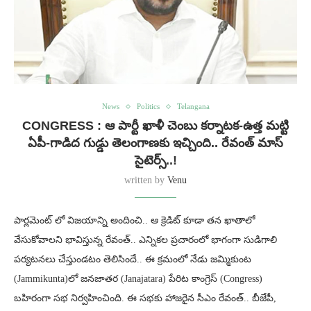
News
Politics
Telangana
CONGRESS : ఆ పార్టీ ఖాళీ చెంబు కర్నాటక-ఉత్త మట్టి
ఏపీ-గాడిద గుడ్డు తెలంగాణకు ఇచ్చింది.. రేవంత్ మాస్
సైటెర్స్..!
written by
Venu
పార్లమెంట్ లో విజయాన్ని అందించి.. ఆ క్రెడిట్ కూడా తన ఖాతాలో
వేసుకోవాలని భావిస్తున్న రేవంత్.. ఎన్నికల ప్రచారంలో భాగంగా సుడిగాలి
పర్యటనలు చేస్తుండటం తెలిసిందే.. ఈ క్రమంలో నేడు జమ్మికుంట
(Jammikunta)లో జనజాతర (Janajatara) పేరిట కాంగ్రెస్ (Congress)
బహిరంగా సభ నిర్వహించింది. ఈ సభకు హాజరైన సీఎం రేవంత్.. బీజేపీ,