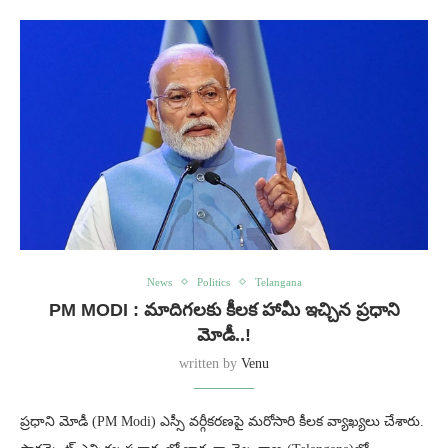
News
Politics
Telangana
PM MODI : మాదిగలకు కీలక హామీ ఇచ్చిన ప్రధాని
మోడీ..!
written by
Venu
ప్రధాని మోడీ (PM Modi) ఎస్సీ వర్గీకరణపై మరోసారి కీలక వ్యాఖ్యలు చేశారు.