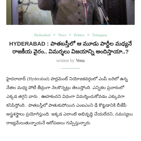
Hyderabad
News
Politics
Telangana
HYDERABAD : పాతబస్తీలో ఆ మూడు పార్టీల మధ్యనే
రాజకీయ వైరం.. విమర్శలు విజయాన్ని అందిస్తాయా..?
written by
Venu
హైదరాబాద్ (Hyderabad) పార్లమెంట్ నియోజకవర్గంలో ఎంపీ బరిలో ఉన్న
నేతల మధ్య పోటీ తీవ్రంగా నెలకొన్నట్లు తెలుస్తోంది. ఎన్నికల ప్రచారంలో
ఎక్కడ తగ్గని వారు.. ఊహకందని విధంగా విమర్శించుకోవడం ఎక్కువగా
కనిపిస్తోంది.. పాతబస్తీలో పాతుకుపోయిన ఎంఐఎంని ఢీ కొట్టడానికి బీజేపీ
అస్త్రశస్త్రాలు ప్రయోగిస్తుంది. ఇక్కడ ఎలాంటి అభివృద్ధి చేయలేదని, సమస్యలు
రాజ్యమేలుతున్నాయనే ఆరోపణలు గుప్పిస్తున్నారు.