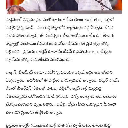
పార్లమెంట్ ఎన్నికల ప్రచారంలో భాగంగా నేడు తెలంగాణ (Telangana)లో
పర్యటిస్తోన్న మోడీ.. సంగారెడ్డి జిల్లాలోని అల్లాదుర్గం వద్ద ఏర్పాటు చేసిన
సభకు హాజరయ్యారు. ఈ సందర్భంగా కీలక ఆరోపణలు చేశారు.. తెలుగు
రాష్ట్రాల్లో సంచలనం రేపిన ఓటుకు నోటు కేసును గత ప్రభుత్వం తొక్కి
పెట్టిందని.. ప్రస్తుతం కాంగ్రెస్ కూడా బీఆర్ఎస్ కి సహాయంగా.. కాళేశ్వరం
స్కామ్‌ను తొక్కి పెడుతోందని మండిపడ్డారు..
కాంగ్రెస్, బీఆర్ఎస్ రెండూ ఒకటేనన్న విషయం ఇక్కడే అర్థం అవుతోందని
పేర్కొన్నారు.. అవినీతిలో ఈ పార్టీలు భాగస్వాములే అన్నారు.. లిక్కర్ స్కామ్
కేసులో బీఆర్ఎస్ నేతలతో పాటు.. ఢిల్లీలో కాంగ్రెస్ పార్టీ మిత్రపక్ష
నేతలున్నారని ఆరోపించిన మోడీ (Modi).. ఎన్నో అబద్ధాలు ఆడి అధికారం
చేజిక్కించుకొందని ధ్వజమెత్తారు.. పదేళ్ల ఎన్డీఏ చేసిన అభివృద్ధిని మీరంతా
చూశారని ప్రజలను ఉద్దేశించి అన్నారు.
ప్రస్తుతం కాంగ్రెస్ (Congress) మళ్లీ పాత రోజుల్ని తీసుకురావాలని కుట్ర