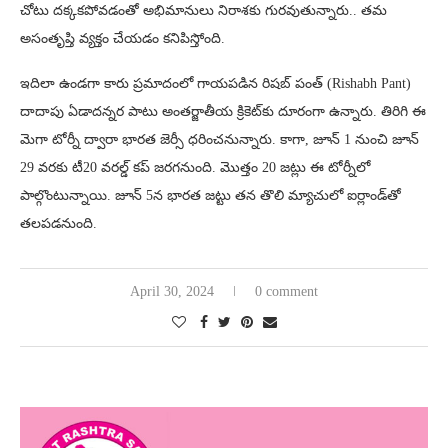
చోటు దక్కకపోవడంతో అభిమానులు నిరాశకు గురవుతున్నారు.. తమ
అసంతృప్తి వ్యక్తం చేయడం కనిపిస్తోంది.
ఇదిలా ఉండగా కారు ప్రమాదంలో గాయపడిన రిషబ్ పంత్ (Rishabh Pant)
దాదాపు ఏడాదన్నర పాటు అంతర్జాతీయ క్రికెట్‌కు దూరంగా ఉన్నారు. తిరిగి ఈ
మెగా టోర్నీ ద్వారా భారత జెర్సీ ధరించనున్నారు. కాగా, జూన్ 1 నుంచి జూన్
29 వరకు టీ20 వరల్డ్ కప్ జరగనుంది. మొత్తం 20 జట్లు ఈ టోర్నీలో
పాల్గొంటున్నాయి. జూన్ 5న భారత జట్టు తన తొలి మ్యాచులో ఐర్లాండ్‌తో
తలపడనుంది.
April 30, 2024
0 comment