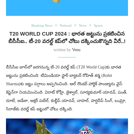
Breaking News
National
News
Sports
T20 WORLD CUP 2024 : భారత జట్టును ప్రకటించిన
బీసీసీఐ.. టీ-20 వరల్డ్ కప్‌లో చోటు దక్కించుకొన్నది వీరే..!
written by
Venu
బీసీసీఐ జూన్‌లో జరగనున్న టీ-20 వరల్డ్ కప్‌ (T20 World Cup)కు భారత
జట్టును ప్రకటించింది. టీమిండియా స్టార్ బ్యాటర్‌ రోహిత్ శర్మ (Rohit
Sharma)కు జట్టు పగ్గాలు అప్పగించింది. ఆల్ రౌండర్ హార్ధిక్ పాండ్యాను వైస్
కెప్టెన్‌గా నియమించింది. విరాట్ కోహ్లీ, జైశ్వాల్, సూర్యకుమార్ యాదవ్, పంత్,
దూబే, జడేజా, అక్షర్ పటేల్, కుల్దీప్ యాదవ్, చాహల్, హర్షదీప్ సింగ్, బుమ్రా,
సిరాజ్‌కు వరల్డ్ కప్ జట్టులో చోటు దక్కింది.