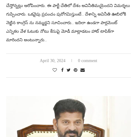
చేస్తోన్నట్లు ఆరోపించారు. ఈ పార్టీ చేతిలో దేశం అవినీతిమయైందని విమర్శలు
గుప్పించారు. ఒకవైపు ప్రపంచం పురోగమిస్తుంటే.. దేశాన్ని అవినీతి ఊబిలోకి
నెట్టిన కాంగ్రెస్ ను నమ్మద్దని సూచించారు.. ఇదిలా ఉండగా పార్లమెంట్
ఎన్నికల వేళ ఓటుకు నోటు కేసుపై మోడీ మాట్లాడటం హాట్ టాపిక్‌గా
మారిందని అంటున్నారు..
April 30, 2024
0 comment