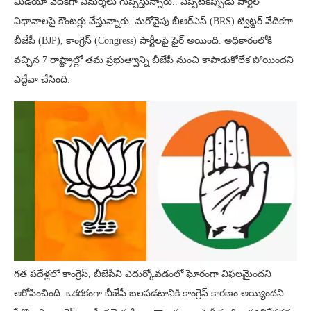
మీడియా వేదికగా విమర్శలు గుప్పిస్తున్నారు.. ఎప్పటికప్పుడు పార్టీల
విధానాలపై కౌంటర్లు వేస్తున్నారు. మరోవైపు బీఆర్ఎస్ (BRS) ట్విట్టర్ వేదికగా
బీజేపీ (BJP), కాంగ్రెస్ (Congress) పార్టీలపై ఫైర్ అయింది. అధికారంలోకి
వచ్చిన 7 రాష్ట్రాల్లో తమ ప్రభుత్వాన్ని బీజేపీ నుంచి కాపాడుకోలేక పోయిందని
ఎద్దేవా చేసింది.
గత పదేళ్లలో కాంగ్రెస్, బీజేపీని ఎదుర్కోవడంలో ఘోరంగా విఫలమైందని
ఆరోపించింది. ఒకరకంగా బీజేపీ బలపడటానికి కాంగ్రెస్ కారణం అయ్యిందని