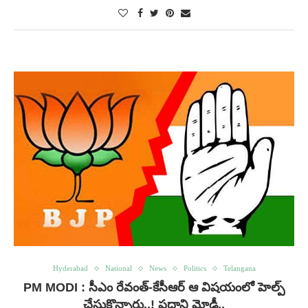
Hyderabad
National
News
Politics
Telangana
PM MODI : సీఎం రేవంత్-కేసీఆర్ ఆ విషయంలో హెల్ప్
చేసుకొన్నారు..! ప్రధాని మోడీ..