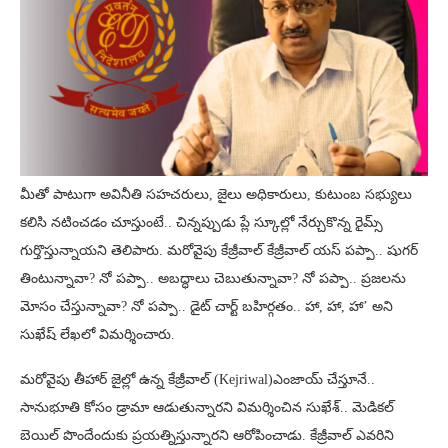
మీతో పాటుగా అవినీతి సహచరులు, జైలు అధికారులు, కుటుంబ సభ్యులు
కలిసి నటించడం చూస్తుంటే.. చిన్నప్పుడు ప్లే స్కూల్లో నేర్చుకొన్న రైమ్స్
గుర్తొస్తున్నాయని తెలిపారు. మరోవైపు కేజ్రీవాల్ కేజ్రీవాల్ యస్ పప్పా.. షుగర్
తింటున్నావా? నో పప్పా.. అబద్ధాలు చెబుతున్నావా? నో పప్పా.. ప్రజలను
మోసం చేస్తున్నావా? నో పప్పా.. డైట్ చార్ట్ బహిర్గతం.. హా, హా, హా’ అని
సుఖేష్ లేఖలో విమర్శించారు.
మరోవైపు తీహార్ జైల్లో ఉన్న కేజ్రీవాల్ (Kejriwal)ఎంజాయ్ చేస్తూనే..
సానుభూతి కోసం డ్రామా ఆడుతున్నారని విమర్శించిన సుఖేశ్.. మెడికల్
బెయిల్ పొందేందుకు ప్రయత్నిస్తున్నారని ఆరోపించాడు. కేజ్రీవాల్ ఎవరిని