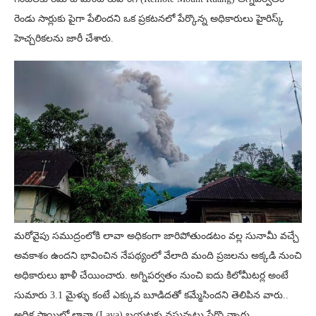
రెండు సార్లుకు పైగా పేలిందని ఒక ప్రకటనలో పేర్కొన్న అధికారులు హైరిస్క్
హెచ్చరికలను జారీ చేశారు.
మరోవైపు సముద్రంలోకి లావా అధికంగా జారిపోతుండటం వల్ల సునామీ వచ్చే
అవకాశం ఉందని భావించిన నేపథ్యంలో వేలాది మంది ప్రజలను అక్కడి నుంచి
అధికారులు ఖాళీ చేయించారు. అగ్నిపర్వతం నుంచి ఐదు కిలోమీటర్ల అంటే
సుమారు 3.1 మైళ్ళు కంటే ఎక్కువ బూడిదతో కమ్మేసిందని తెలిపిన వారు..
అధిక స్థాయిలో లావా (Lava) బయటకు వస్తున్నట్లు పేర్కొన్నారు.