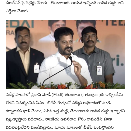
బీఆర్ఎస్ పై సెటైర్లు వేశారు.. తెలంగాణకు ఆయన ఇచ్చింది గాడిద గుడ్డు అని
ఎద్దేవా చేశారు.
పదేళ్ల పాలనలో ప్రధాని మోడీ (Modi) తెలంగాణ (Telangana)కు ఇచ్చిందేమి
లేదని విమర్శించిన సీఎం.. బీజేపీ కేంద్రంలో పదేళ్లు అధికారంలో ఉండి
కర్నాటకకు ఖాళీ చెంబు, ఏపీకి ఉత్త మట్టి, తెలంగాణకు గాడిద గుడ్డు ఇచ్చారని
వ్యంగ్యాస్త్రాలు వదిలారు.. రాజకీయ అవసరాల కోసం రాముడిని కూడా
వదిలిపెట్టలేదని మండిపడ్డారు.. మాయ మాటలతో బీజేపీ వంచిస్తోందని