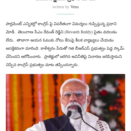
written by
Venu
పార్లమెంట్ ఎన్నికల్లో కాంగ్రెస్ పై విపరీతంగా విమర్శలు గుప్పిస్తున్న ప్రధాని
మోడీ.. తెలంగాణ సీఎం రేవంత్ రెడ్డిని (Revanth Reddy) సైతం వదలడం
లేదు.. తాజాగా ఆయన ఓటుకు నోటు కేసుపై కీలక వ్యాఖ్యలు చేయడం
ఆసక్తికరంగా మారింది. కాళేశ్వరం పేరుతో గత బీఆర్ఎస్ ప్రభుత్వం పెద్ద స్కామ్
చేసిందని ఆరోపించారు.. ప్రాజెక్టులో జరిగిన అవినీతిపై విచారణ జరిపిస్తామని
చెప్పిన కాంగ్రెస్ ప్రభుత్వం మాట తప్పిందన్నారు..