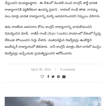
చేస్తుందని దుయ్యబట్టారు.. ఈ దేశంలో మొదటి నుంచి కాంగ్రెస్ పార్టీ భారత
రాజ్యాంగానికి వ్యతిరేకంగా ఉందన్న ప్రధాని.. రాహుల్ గాంధీ తాత, నానమ్మ
పలు మార్లు భారత రాజ్యాంగాన్ని మార్చి అవమానించారని నిప్పులు చెరిగారు.
తమ రాజకీయ అవసరాల కోసం కాంగ్రెస్ రాజ్యాంగాన్ని వాడుకొంటుదని
విమర్శించిన మోడీ.. రాజీవ్ గాంధీ (Rajiv Gandhi) హయాంలో దేశంలో స్వేచ్ఛ
లేకుండా పోయిందని గుర్తు చేశారు. మతపరమైన రిజర్వేషన్లు ఉండొద్దని
అంబేద్కర్ రాజ్యాంగంలో తెలిపారు.. కానీ కాంగ్రెస్ మాత్రం దొంగ దారిలో ముస్లిం
రిజర్వేషన్లు ఇచ్చేందుకు ప్రయత్నిస్తుందని ఆరోపించారు.
April 30, 2024
0 comment