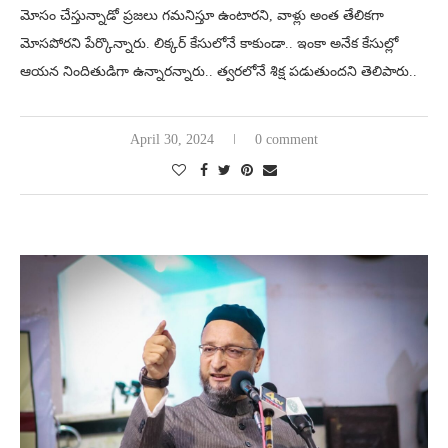
మోసం చేస్తున్నాడో ప్రజలు గమనిస్తూ ఉంటారని, వాళ్లు అంత తేలికగా
మోసపోరని పేర్కొన్నారు. లిక్కర్ కేసులోనే కాకుండా.. ఇంకా అనేక కేసుల్లో
ఆయన నిందితుడిగా ఉన్నారన్నారు.. త్వరలోనే శిక్ష పడుతుందని తెలిపారు..
April 30, 2024
0 comment