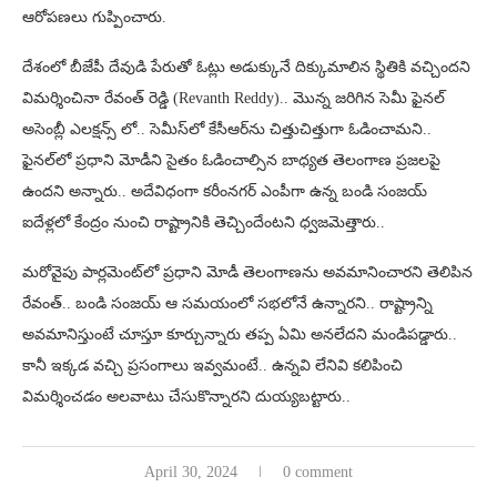
ఆరోపణలు గుప్పించారు.
దేశంలో బీజేపీ దేవుడి పేరుతో ఓట్లు అడుక్కునే దిక్కుమాలిన స్థితికి వచ్చిందని
విమర్శించినా రేవంత్ రెడ్డి (Revanth Reddy).. మొన్న జరిగిన సెమీ ఫైనల్
అసెంబ్లీ ఎలక్షన్స్ లో.. సెమీస్‌లో కేసీఆర్‌ను చిత్తుచిత్తుగా ఓడించామని..
ఫైనల్‌లో ప్రధాని మోడీని సైతం ఓడించాల్సిన బాధ్యత తెలంగాణ ప్రజలపై
ఉందని అన్నారు.. అదేవిధంగా కరీంనగర్ ఎంపీగా ఉన్న బండి సంజయ్
ఐదేళ్లలో కేంద్రం నుంచి రాష్ట్రానికి తెచ్చిందేంటని ధ్వజమెత్తారు..
మరోవైపు పార్లమెంట్‌లో ప్రధాని మోడీ తెలంగాణను అవమానించారని తెలిపిన
రేవంత్.. బండి సంజయ్ ఆ సమయంలో సభలోనే ఉన్నారని.. రాష్ట్రాన్ని
అవమానిస్తుంటే చూస్తూ కూర్చున్నారు తప్ప ఏమి అనలేదని మండిపడ్డారు..
కానీ ఇక్కడ వచ్చి ప్రసంగాలు ఇవ్వమంటే.. ఉన్నవి లేనివి కలిపించి
విమర్శించడం అలవాటు చేసుకొన్నారని దుయ్యబట్టారు..
April 30, 2024
0 comment