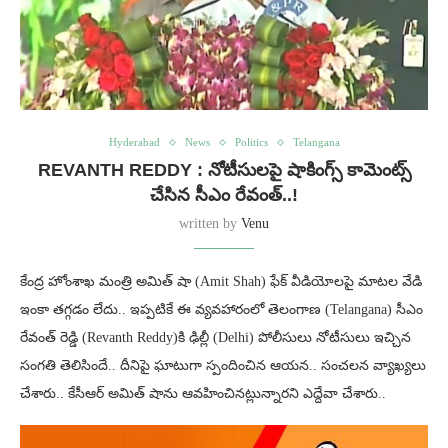
Hyderabad
News
Politics
Telangana
REVANTH REDDY : నోటీసులపై షాకింగ్స్ కామెంట్స్
చేసిన సీఎం రేవంత్..!
written by
Venu
కేంద్ర హోంశాఖ మంత్రి అమిత్ షా (Amit Shah) ఫేక్ వీడియోలపై మాటల వేడి
ఇంకా తగ్గడం లేదు.. ఇప్పటికే ఈ వ్యవహారంలో తెలంగాణ (Telangana) సీఎం
రేవంత్ రెడ్డి (Revanth Reddy)కి ఢిల్లీ (Delhi) పోలీసులు నోటీసులు ఇచ్చిన
సంగతి తెలిసిందే.. దీనిపై ఘాటుగా స్పందించిన ఆయన.. సంచలన వ్యాఖ్యలు
చేశారు.. కేసీఆర్‌ అమిత్‌ షాను ఆవహించినట్లున్నారని ఎద్దేవా చేశారు..