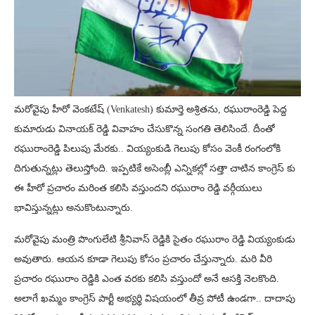
మరోవైపు హీరో వెంకటేష్‌ (Venkatesh) కుమార్తె అశ్రితను, రఘురాంరెడ్డి పెద్ద
కుమారుడు వినాయక్‌ రెడ్డి వివాహం చేసుకొన్న సంగతి తెలిసిందే. దీంతో
రఘురాంరెడ్డి పిలుపు మేరకు.. వియ్యంకుడి గెలుపు కోసం వెంకీ రంగంలోకి
దిగుతున్నట్లు తెలుస్తోంది. ఇప్పటికే అసెంబ్లీ ఎన్నికల్లో సత్తా చాటిన కాంగ్రెస్ కు
ఈ హీరో ప్రచారం మరింత కలిసి వస్తుందని రఘురాం రెడ్డి వర్గీయులు
భావిస్తున్నట్లు అనుకొంటున్నారు.
మరోవైపు మంత్రి పొంగులేటి శ్రీనివాస్ రెడ్డికి సైతం రఘురాం రెడ్డి వియ్యంకుడు
అవుతారు. ఆయన కూడా గెలుపు కోసం ప్రచారం చేస్తున్నారు. మరి వీరి
ప్రచారం రఘురాం రెడ్డికి ఎంత వరకు కలిసి వస్తుందో అనే ఆసక్తి నెలకొంది.
అలాగే ఖమ్మం కాంగ్రెస్ పార్టీ అభ్యర్థి విషయంలో తీవ్ర పోటీ ఉండగా.. దాదాపు