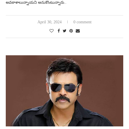
అవకాశాలున్నాయని అనుకొంటున్నారు..
April 30, 2024
0 comment