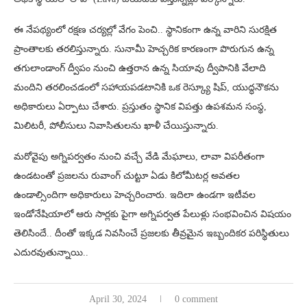
ఈ నేపథ్యంలో రక్షణ చర్యల్లో వేగం పెంచి.. స్థానికంగా ఉన్న వారిని సురక్షిత
ప్రాంతాలకు తరలిస్తున్నారు. సునామీ హెచ్చరిక కారణంగా పొరుగున ఉన్న
తగులాండాంగ్ ద్వీపం నుంచి ఉత్తరాన ఉన్న సియావు ద్వీపానికి వేలాది
మందిని తరలించడంలో సహాయపడటానికి ఒక రెస్క్యూ షిప్, యుద్ధనౌకను
అధికారులు ఏర్పాటు చేశారు. ప్రస్తుతం స్థానిక విపత్తు ఉపశమన సంస్థ,
మిలిటరీ, పోలీసులు నివాసితులను ఖాళీ చేయిస్తున్నారు.
మరోవైపు అగ్నిపర్వతం నుంచి వచ్చే వేడి మేఘాలు, లావా విపరీతంగా
ఉండటంతో ప్రజలను రువాంగ్ చుట్టూ ఏడు కిలోమీటర్ల అవతల
ఉండాల్సిందిగా అధికారులు హెచ్చరించారు. ఇదిలా ఉండగా ఇటీవల
ఇండోనేషియాలో ఆరు సార్లకు పైగా అగ్నిపర్వత పేలుళ్లు సంభవించిన విషయం
తెలిసిందే.. దీంతో ఇక్కడ నివసించే ప్రజలకు తీవ్రమైన ఇబ్బందికర పరిస్థితులు
ఎదురవుతున్నాయి..
April 30, 2024
0 comment