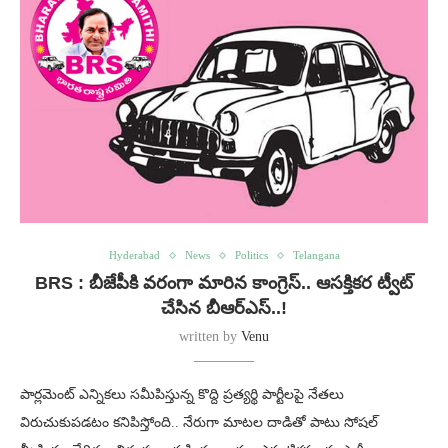
Hyderabad
News
Politics
Telangana
BRS : బీజేపీకి వరంగా మారిన కాంగ్రెస్.. ఆసక్తికర ట్వీట్
చేసిన బీఆర్ఎస్..!
written by
Venu
పార్లమెంట్ ఎన్నికలు సమీపిస్తున్న కొద్ది ప్రత్యర్థి పార్టీలపై నేతలు
విరుచుకుపడటం కనిపిస్తోంది.. నేరుగా మాటల దాడితో పాటు సోషల్