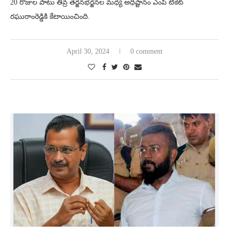
20 రోజుల పాటు తీవ్ర తర్జనభర్జనల మధ్య అధిష్టానం ఎంపీ టికెట్
రఘురాంరెడ్డికి కేటాయించింది.
April 30, 2024
0 comment