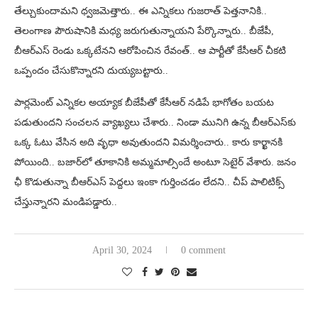
తేల్చుకుందామని ధ్వజమెత్తారు.. ఈ ఎన్నికలు గుజరాత్ పెత్తనానికి..
తెలంగాణ పౌరుషానికి మధ్య జరుగుతున్నాయని పేర్కొన్నారు.. బీజేపీ,
బీఆర్ఎస్ రెండు ఒక్కటేనని ఆరోపించిన రేవంత్.. ఆ పార్టీతో కేసీఆర్ చీకటి
ఒప్పందం చేసుకొన్నారని దుయ్యబట్టారు..
పార్లమెంట్ ఎన్నికల అయ్యాక బీజేపీతో కేసీఆర్ నడిపే భాగోతం బయట
పడుతుందని సంచలన వ్యాఖ్యలు చేశారు.. నిండా మునిగి ఉన్న బీఆర్ఎస్‌కు
ఒక్క ఓటు వేసిన అది వృధా అవుతుందని విమర్శించారు.. కారు కార్ఖానకి
పోయింది.. బజార్‌లో తూకానికి అమ్మమాల్సిందే అంటూ సెటైర్ వేశారు. జనం
ఛీ కొడుతున్నా బీఆర్ఎస్ పెద్దలు ఇంకా గుర్తించడం లేదని.. చీప్ పాలిటిక్స్
చేస్తున్నారని మండిపడ్డారు..
April 30, 2024
0 comment