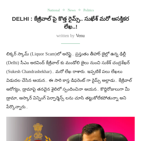
National
News
Politics
DELHI : కేజ్రీవాల్ పై కొత్త రైమ్స్.. సుఖేశ్ మరో ఆసక్తికర
లేఖ..!
written by
Venu
లిక్కర్ స్కామ్ (Liquor Scam)లో అరెస్టై.. ప్రస్తుతం తీహార్ జైల్లో ఉన్న ఢిల్లీ
(Delhi) సీఎం అరవింద్ కేజ్రీవాల్ కు మండోలి జైలు నుంచి సుకేశ్ చంద్రశేఖర్
(Sukesh Chandrashekhar).. మరో లేఖ రాశారు. ఇప్పటికే పలు లేఖలు
విడుదల చేసిన ఆయన.. ఈ సారి కాస్త డిఫరెంట్ గా రైమ్స్ అల్లాడు.. కేజ్రీవాల్
ఆరోగ్యం, డ్రామాపై తనదైన శైలిలో స్పందించినా ఆయన.. కొద్దిరోజులుగా మీ
డ్రామా, ఆస్కార్ విన్నింగ్ పెర్ఫార్మెన్స్ లను చూసి తట్టుకోలేకపోతున్నా అని
పేర్కొన్నారు..