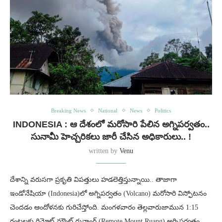
Breaking News
National
News
Politics
INDONESIA : ఆ దేశంలో మరోసారి పేలిన అగ్నిపర్వతం..
సునామీ హెచ్చరికలు జారీ చేసిన అధికారులు.. !
written by
Venu
దేశాన్ని వరుసగా ప్రకృతి విపత్తులు హడలెత్తిస్తున్నాయి.. తాజాగా
ఇండోనేషియా (Indonesia)లో అగ్నిపర్వతం (Volcano) మరోసారి విస్ఫోటనం
చెందడం ఆందోళనకు గురిచేస్తోంది. మంగళవారం తెల్లవారుజామున 1:15
గంటలకు రిమోట్ మౌంట్ రువాంగ్ (Remote Mount Ruang) అగ్నిపర్వతం