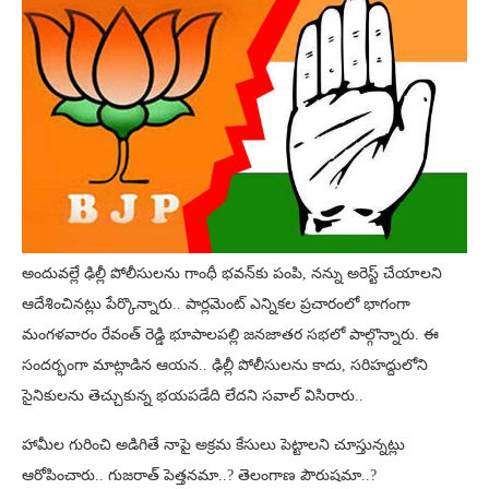
అందువల్లే ఢిల్లీ పోలీసులను గాంధీ భవన్‌కు పంపి, నన్ను అరెస్ట్‌ చేయాలని
ఆదేశించినట్లు పేర్కొన్నారు.. పార్లమెంట్ ఎన్నికల ప్రచారంలో భాగంగా
మంగళవారం రేవంత్ రెడ్డి భూపాలపల్లి జనజాతర సభలో పాల్గొన్నారు. ఈ
సందర్భంగా మాట్లాడిన ఆయన.. ఢిల్లీ పోలీసులను కాదు, సరిహద్దులోని
సైనికులను తెచ్చుకున్న భయపడేది లేదని సవాల్ విసిరారు..
హామీల గురించి అడిగితే నాపై అక్రమ కేసులు పెట్టాలని చూస్తున్నట్లు
ఆరోపించారు.. గుజరాత్ పెత్తనమా..? తెలంగాణ పౌరుషమా..?