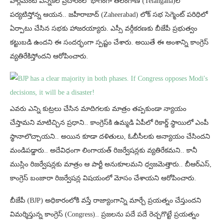
పార్లమెంట్ ఎన్నికల ప్రచారంలో భాగంగా తెలంగాణ (Telangana)లో
పర్యటిస్తోన్న ఆయన.. జహీరాబాద్ (Zaheerabad) లోక్ సభ సెగ్మెంట్ పరిధిలో
ఏర్పాటు చేసిన సభకు హాజరయ్యారు. ఎస్సీ వర్గీకరణకు బీజేపీ ప్రభుత్వం
కట్టుబడి ఉందని ఈ సందర్భంగా స్పష్టం చేశారు. అయితే ఈ అంశాన్ని కాంగ్రెస్
వ్యతిరేకిస్తోందని ఆరోపించారు.
ఎవరు ఎన్ని కుట్రలు చేసిన మాదిగలకు మాత్రం తప్పకుండా న్యాయం
చేస్తామని మాటిచ్చిన ప్రధాని.. కాంగ్రెస్‌కి ఉమ్మడి ఏపీలో రికార్డ్ స్థాయిలో ఎంపీ
స్థానాలొచ్చాయని.. అయిన కూడా దళితులు, ఓబీసీలకు అన్యాయం చేసిందని
మండిపడ్డారు.. అదేవిధంగా లింగాయత్ రిజర్వేషన్లకు వ్యతిరేకమని.. కానీ
ముస్లిం రిజర్వేషన్లకు మాత్రం ఆ పార్టీ అనుకూలమని ధ్వజమెత్తారు.. బీఆర్ఎస్,
కాంగ్రెస్ బంజారా రిజర్వేషన్ల విషయంలో మోసం చేశాయని ఆరోపించారు.
బీజేపీ (BJP) అధికారంలోకి వస్తే రాజ్యాంగాన్ని మార్చే ప్రయత్నం చేస్తుందని
విమర్శిస్తున్న కాంగ్రెస్ (Congress).. ప్రజలను పదే పదే రెచ్చగొట్టే ప్రయత్నం