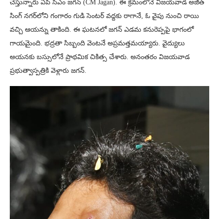
చేస్తున్నారు ఏపీ సీఎం జగన్ (CM Jagan). ఈ క్రమంలోనే విజయవాడ అజిత్‌
సింగ్‌ నగర్‌లోని గంగారం గుడి సెంటర్‌ వద్దకు రాగానే, ఓ వైపు నుంచి రాయి
వచ్చి ఆయన్ను తాకింది. ఈ ఘటనలో జగన్‌ ఎడమ కనురెప్పపై భాగంలో
గాయమైంది. భద్రతా సిబ్బంది వెంటనే అప్రమత్తమయ్యారు. వైద్యులు
అయనకు బస్సులోనే ప్రాథమిక చికిత్స చేశారు. ‌అనంతరం విజయవాడ
ప్రభుత్వాస్పత్రికి వెళ్లారు జగన్.