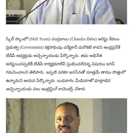
స్కిల్ స్కాంలో (Skill Scam) చంద్రబాబు (Chandra Babu) అరెస్టు కేవలం
ప్రభుత్వ (Government) కక్షసాధింపు చర్యేకానీ మరొకటి కాదని ఆంధ్రప్రదేశ్
టీడీపీ అధ్యక్షుడు అచ్చెన్నాయుడు పేర్కొన్నారు. తమ అధినేత
అరెస్టయినప్పటికీ టీడీపీ కార్యక్రమాలేవీ స్తంభించలేదన్న విషయం జగన్
గమనించాలని తెలిపారు. ఇప్పటి వరకూ జనసేనతో మాత్రమే తాము పొత్తులో
ఉన్నామని ఆయన పేర్కొన్నారు. బుధవారం
మీడియాతో మాట్లాడిన
అచ్చెన్నాయుడు పలు ఇంట్ర
స్టింగ్ కామెంట్స్ చేశారు.