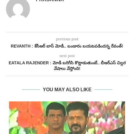
previous post
REVANTH : కేసీఆర్ బాస్ మోడీ.. బండారం బయటపడిందన్న రేవంత్!
next post
EATALA RAJENDER : మోడీ బరిగీసి కొట్లాడుతుంటే.. బీఆర్ఎస్ చిల్లర
వేషాలు వేస్తోంది!
YOU MAY ALSO LIKE