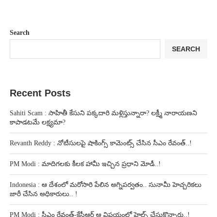
Search
SEARCH
Recent Posts
Sahiti Scam : సాహితీ కేసుని పక్కదారి మళ్లిస్తున్నారా? లక్ష్మీ నారాయణని
కాపాడటమే లక్ష్యమా?
Revanth Reddy : నోటీసులపై షాకింగ్స్ కామెంట్స్ చేసిన సీఎం రేవంత్..!
PM Modi : మాదిగలకు కీలక హామీ ఇచ్చిన ప్రధాని మోడీ..!
Indonesia : ఆ దేశంలో మరోసారి పేలిన అగ్నిపర్వతం.. సునామీ హెచ్చరికలు
జారీ చేసిన అధికారులు.. !
PM Modi : సీఎం రేవంత్-కేసీఆర్ ఆ విషయంలో హెల్ప్ చేసుకొన్నారు..!