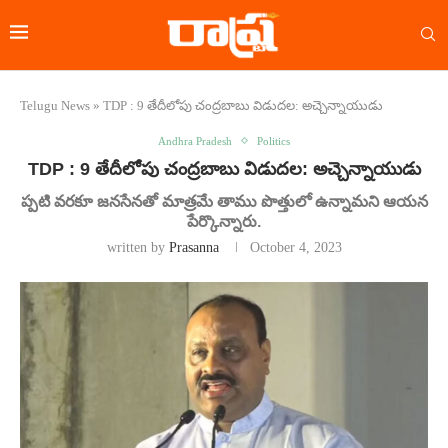
Telugu News
»
TDP : 9 తేదీలోపు చంద్రబాబు విడుదల: అచ్చెన్నాయుడు
Andhra Pradesh
Politics
TDP : 9 తేదీలోపు చంద్రబాబు విడుదల: అచ్చెన్నాయుడు
ప్పటి వరకూ జనసేనతో మాత్రమే తాము పొత్తులో ఉన్నామని ఆయన
పేర్కొన్నారు.
written by
Prasanna
October 4, 2023