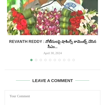
..
REVANTH REDDY : నోటీసులపై షాకింగ్స్ కామెంట్స్ చేసిన
సీఎం...
April 30, 2024
LEAVE A COMMENT