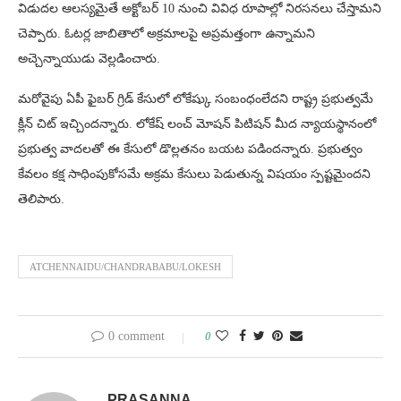
విడుదల ఆలస్యమైతే అక్టోబర్ 10 నుంచి వివిధ రూపాల్లో నిరసనలు చేస్తామని
చెప్పారు. ఓటర్ల జాబితాలో అక్రమాలపై అప్రమత్తంగా
ఉ
న్నామని
అచ్చెన్నాయుడు వెల్లడించారు.
మరోవైపు ఏపీ ఫైబర్ గ్రిడ్ కేసులో లోకేష్కు సంబంధంలేదని రాష్ట్ర ప్రభుత్వమే
క్లీన్ చిట్ ఇచ్చిందన్నారు. లోకేష్ లంచ్ మోషన్ పిటిషన్ మీద న్యాయస్థానంలో
ప్రభుత్వ వాదలతో ఈ కేసులో డొల్లతనం బయట పడిందన్నారు. ప్రభుత్వం
కేవలం కక్ష సాధింపుకోసమే అక్రమ కేసులు పెడుతున్న విషయం స్పష్టమైందని
తెలిపారు.
ATCHENNAIDU/CHANDRABABU/LOKESH
0 comment
0
PRASANNA