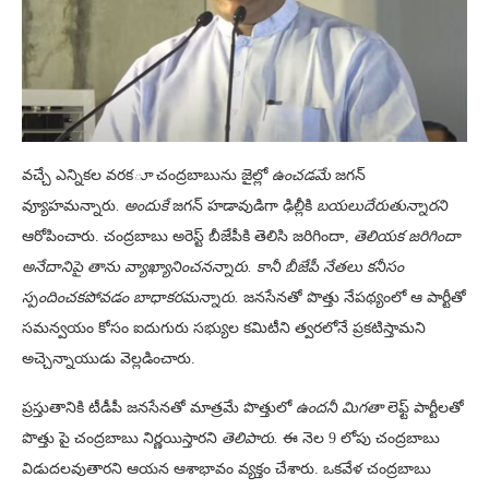
వచ్చే ఎన్నికల వరక
ూ
చంద్రబాబును జైల్లో
ఉంచడమే
జగన్
వ్యూహమన్నారు
.
అందుకే
జగన్ హడావుడిగా ఢిల్లీకి
బయలుదేరుతున్నారని
ఆరోపించారు. చంద్రబాబు అరెస్ట్ బీజేపీకి తెలిసి జరిగిందా,
తెలియక జరిగిందా
అనేదానిపై తాను వ్యాఖ్యానించనన్నారు. కానీ బీజేపీ నేతలు కనీసం
స్పందించకపోవడం బాధాకరమన్నారు.
జనసేనతో పొత్తు నేపథ్యంలో ఆ పార్టీతో
సమన్వయం కోసం ఐదుగురు సభ్యుల కమిటీని త్వరలోనే ప్రకటిస్తామని
అచ్చెన్నాయుడు వెల్లడించారు.
ప్రస్తుతానికి టీడీపీ జనసేనతో మాత్రమే పొత్తులో
ఉందనీ మిగతా
లెఫ్ట్ పార్టీలతో
పొత్తు పై చంద్రబాబు నిర్ణయిస్తారని
తెలిపారు.
ఈ నెల 9 లోపు చంద్రబాబు
విడుదలవుతారని ఆయన ఆశాభావం వ్యక్తం చేశారు. ఒకవేళ చంద్రబాబు