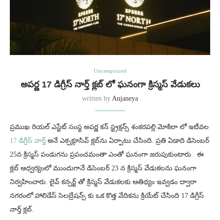
Uncategorized
అపర్ణ 17 డిగ్రీస్ నార్త్ క్లబ్‌ లో ఘనంగా క్రిస్మస్ వేడుకలు
written by
Anjaneya
ప్రముఖ రియల్ ఎస్టేట్ సంస్థ అపర్ణ కన్ స్ట్రక్షన్స్ శంకరపల్లి మోకిలా లో ఇటీవల
17 డిగ్రీస్ నార్త్
అనే ఎక్సక్లూసివ్ క్లబ్‌ను ఏర్పాటు చేసింది. ప్రతి ఏడాది డిసెంబర్
25న క్రిస్మస్ పండుగను ప్రపంచమంతా ఎంతో ఘనంగా జరుపుకుంటారు. ఈ
క్లబ్ ఆధ్వర్యంలో ముందుగానే డిసెంబర్ 23 న క్రిస్మస్ వేడుకలను ఘనంగా
నిర్వహించారు. లైవ్ కన్సర్ట్ తో క్రిస్మస్ వేడుకలకు ఆతిథ్యం ఇవ్వడం ద్వారా
నగరంలో హాలిడేస్ సెలబ్రేషన్స్ కు ఒక కొత్త వేదికను క్రియేట్ చేసింది 17 డిగ్రీస్
నార్త్ క్లబ్.