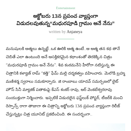
Entertainment
అక్టోబ‌రు 13న ప్ర‌పంచ వ్యాప్తంగా
విడుద‌ల‌వుతున్న“మధురపూడి గ్రామం అనే నేను”
written by
Anjaneya
మ‌నుషుల‌కి ఆత్మ‌లు ఉన్న‌ట్టే..ఒక ఊరికి ఆత్మ ఉంటే..ఆ ఆత్మ త‌న క‌థ తానే
చెబితే ఎలా ఉంటుంది అనే ఆస‌క్తిక‌ర‌మైన క‌థాంశంతో తెర‌కెక్కిన చిత్రం
“మధురపూడి గ్రామం అనే నేను”. శివ కంఠమనేని హీరోగా నటిస్తున్న ఈ
చిత్రానికి క‌ళ్యాణ్ రామ్ “కత్తి” ఫేమ్ మల్లి ద‌ర్శ‌క‌త్వం వ‌హించారు. మెలొడి బ్ర‌హ్మ
మ‌ణిశ‌ర్మ స్వ‌రాలు స‌మ‌కూర్చారు. జి రాంబాబు యాదవ్ సమర్పణలో లైట్
హౌస్ సినీ మ్యాజిక్ ప‌తాకంపై కేఎస్ శంకర్ రావు, ఆర్ వెంకటేశ్వరరావు
సంయుక్తంగా నిర్మించారు. ఇప్ప‌టికే విడుద‌లైన ఫ‌స్ట్‌లుక్ పోస్ట‌ర్‌, టీజ‌ర్‌కి మంచి
రెస్పాన్స్ రాగా తాజాగా ఈ చిత్రాన్ని అక్టోబ‌రు 13న ప్ర‌పంచ వ్యాప్తంగా రిలీజ్
చేస్తున్న‌ట్లు చిత్ర యూనిట్ ప్ర‌క‌టించింది. ఈ సంద‌ర్భంగా..