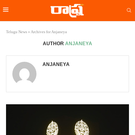
Telugu News
»
Archives for Anjaneya
AUTHOR
ANJANEYA
ANJANEYA