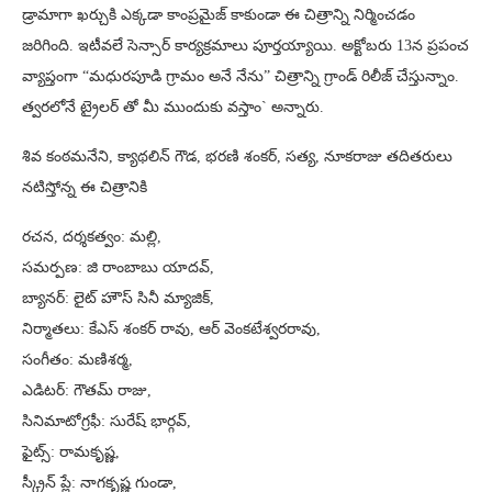
డ్రామాగా ఖ‌ర్చుకి ఎక్క‌డా కాంప్ర‌మైజ్ కాకుండా ఈ చిత్రాన్ని నిర్మించ‌డం
జ‌రిగింది. ఇటీవ‌లే సెన్సార్ కార్య‌క్ర‌మాలు పూర్త‌య్యాయి. అక్టోబ‌రు 13న ప్ర‌పంచ
వ్యాప్తంగా “మధురపూడి గ్రామం అనే నేను” చిత్రాన్ని గ్రాండ్‌ రిలీజ్ చేస్తున్నాం.
త్వ‌ర‌లోనే ట్రైల‌ర్ తో మీ ముందుకు వ‌స్తాం` అన్నారు.
శివ కంఠ‌మ‌నేని, క్యాథ‌లిన్ గౌడ, భ‌ర‌ణి శంక‌ర్‌, స‌త్య‌, నూక‌రాజు త‌దిత‌రులు
న‌టిస్తోన్న ఈ చిత్రానికి
రచన, దర్శకత్వం: మల్లి,
సమర్పణ: జి రాంబాబు యాదవ్,
బ్యానర్: లైట్ హౌస్ సినీ మ్యాజిక్,
నిర్మాతలు: కేఎస్ శంకర్ రావు, ఆర్ వెంకటేశ్వరరావు,
సంగీతం: మణిశర్మ,
ఎడిటర్: గౌతమ్ రాజు,
సినిమాటోగ్రఫీ: సురేష్ భార్గవ్,
ఫైట్స్: రామకృష్ణ,
స్క్రీన్ ప్లే: నాగ‌కృష్ణ గుండా,