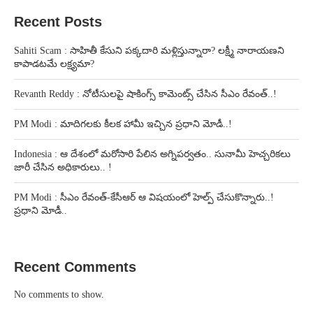
Recent Posts
Sahiti Scam : సాహితీ కేసుని పక్కదారి మళ్లిస్తున్నారా? లక్ష్మీ నారాయణని
కాపాడటమే లక్ష్యమా?
Revanth Reddy : నోటీసులపై షాకింగ్స్ కామెంట్స్ చేసిన సీఎం రేవంత్..!
PM Modi : మాదిగలకు కీలక హామీ ఇచ్చిన ప్రధాని మోడీ..!
Indonesia : ఆ దేశంలో మరోసారి పేలిన అగ్నిపర్వతం.. సునామీ హెచ్చరికలు
జారీ చేసిన అధికారులు.. !
PM Modi : సీఎం రేవంత్-కేసీఆర్ ఆ విషయంలో హెల్ప్ చేసుకొన్నారు..!
ప్రధాని మోడీ..
Recent Comments
No comments to show.