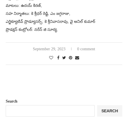
మాటలు: ఉదయ్ కిరణ్,
సహ నిర్మాతలు: కె శ్రీధర్ రెడ్డి, ఎం జగ్గరాజు,
ఎగ్జిక్యూటివ్ ప్రొడ్యూసర్స్: కె శ్రీనివాసరావు, వై అనిల్ కుమార్
ప్రొడ‌క్ష‌న్ కంట్రోల‌ర్‌: న‌రేన్ జి సూర్య‌.
September 29, 2023
0 comment
Search
SEARCH