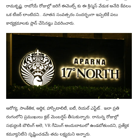
రామకృష్ణ. రాబోయే రోజుల్లో జరిగే ఈవెంట్స్ కు ఈ క్రిస్మస్ వేడుక అనేది కేవలం
ఒక టీజర్ లాంటిదని.. నూతన సంవత్సరం సందర్భంగా ఇప్పటికే పలు
కార్యక్రమాలకు ప్లాన్ చేసినట్టు వివరించారు.
ఆరోగ్య, సాంకేతిక, ఆర్థిక, హాస్పిటాలిటీ, ఐటీ, రియల్ ఎస్టేట్.. ఇలా ప్రతి
రంగంలోని ప్రముఖులు క్లబ్ మెంబర్షిప్ తీసుకున్నారు. రానున్న రోజుల్లో
సభ్యులకి బౌలింగ్ అలె, VR గేమింగ్ అందుబాటులో ఉండబోతుందని, ప్రత్యేక
కమ్యూనిటీని సృష్టించడమే తమ లక్ష్యమని అన్నారు.