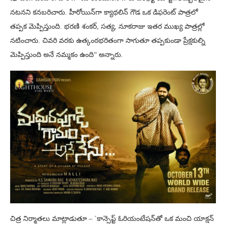
న‌ట‌న‌ని క‌న‌బ‌రిచారు. హీరోయిన్‌గా క్యాథ‌లిన్ గౌడ ఒక డిఫ‌రెంట్ పాత్ర‌లో
త‌ప్ప‌క‌ మెప్పిస్తుంది. భ‌ర‌ణి శంక‌ర్‌, స‌త్య‌, నూక‌రాజు ఇత‌ర ముఖ్య పాత్ర‌ల్లో
న‌టించారు. చివ‌రి వ‌ర‌కు ఉత్కంఠభరితంగా సాగుతూ త‌ప్ప‌కుండా ప్రేక్ష‌కుల్ని
మెప్పిస్తుంది అనే న‌మ్మ‌కం ఉంది“ అన్నారు.
చిత్ర నిర్మాత‌లు మాట్లాడుతూ – `కాన్సెప్ట్ ఓరియంటేష‌న్‌తో ఒక మంచి యాక్ష‌న్