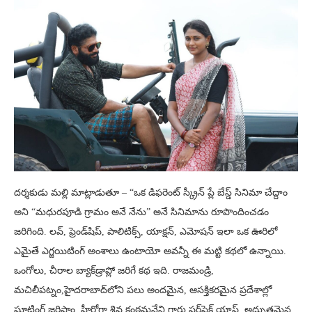
ద‌ర్శ‌కుడు మ‌ల్లి మాట్లాడుతూ – “ఒక డిఫ‌రెంట్ స్క్రీన్ ప్లే బేస్డ్ సినిమా చేద్దాం
అని “మధురపూడి గ్రామం అనే నేను” అనే సినిమాను రూపొందించ‌డం
జ‌రిగింది. ల‌వ్‌, ఫ్రెండ్‌షిప్‌, పాలిటిక్స్‌, యాక్ష‌న్‌, ఎమోష‌న్ ఇలా ఒక ఊరిలో
ఎమైతే ఎగ్జ‌యిటింగ్ అంశాలు ఉంటాయో అవ‌న్నీ ఈ మ‌ట్టి క‌థ‌లో ఉన్నాయి.
ఒంగోలు, చీరాల బ్యాక్‌డ్రాప్లో జ‌రిగే క‌థ ఇది. రాజ‌మండ్రి,
మ‌చిలీప‌ట్నం,హైద‌రాబాద్‌లోని ప‌లు అంద‌మైన‌, ఆస‌క్తిక‌ర‌మైన ప్ర‌దేశాల్లో
షూటింగ్ జ‌రిపాం. హీరోగా శివ కంఠ‌మ‌నేని గారు ప‌ర్‌ఫెక్ట్ యాప్ట్‌..అద్బుత‌మైన