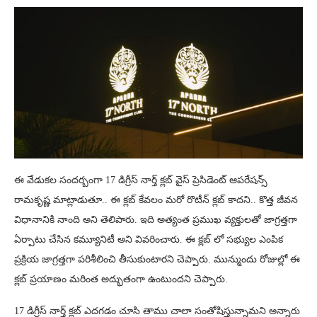
ఈ వేడుకల సందర్బంగా 17 డిగ్రీస్ నార్త్ క్లబ్ వైస్ ప్రెసిడెంట్ ఆపరేషన్స్
రామకృష్ణ మాట్లాడుతూ.. ఈ క్లబ్ కేవలం మరో రొటీన్ క్లబ్ కాదని.. కొత్త జీవన
విధానానికి నాంది అని తెలిపారు. ఇది అత్యంత ప్రముఖ వ్యక్తులతో జాగ్రత్తగా
ఏర్పాటు చేసిన కమ్యూనిటీ అని వివరించారు. ఈ క్లబ్ లో సభ్యుల ఎంపిక
ప్రక్రియ జాగ్రత్తగా పరిశీలించి తీసుకుంటారని చెప్పారు. మున్ముందు రోజుల్లో ఈ
క్లబ్ ప్రయాణం మరింత అద్భుతంగా ఉంటుందని చెప్పారు.
17 డిగ్రీస్ నార్త్ క్లబ్ ఎదగడం చూసి తాము చాలా సంతోషిస్తున్నామని అన్నారు