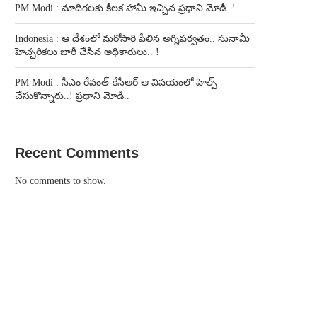
PM Modi : మాదిగలకు కీలక హామీ ఇచ్చిన ప్రధాని మోడీ..!
Indonesia : ఆ దేశంలో మరోసారి పేలిన అగ్నిపర్వతం.. సునామీ
హెచ్చరికలు జారీ చేసిన అధికారులు.. !
PM Modi : సీఎం రేవంత్-కేసీఆర్ ఆ విషయంలో హెల్ప్
చేసుకొన్నారు..! ప్రధాని మోడీ..
Recent Comments
No comments to show.