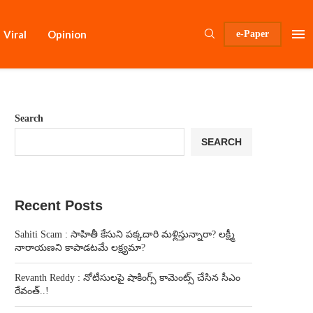
Viral
Opinion
e-Paper
Search
SEARCH
Recent Posts
Sahiti Scam : సాహితీ కేసుని పక్కదారి మళ్లిస్తున్నారా? లక్ష్మీ
నారాయణని కాపాడటమే లక్ష్యమా?
Revanth Reddy : నోటీసులపై షాకింగ్స్ కామెంట్స్ చేసిన సీఎం
రేవంత్..!