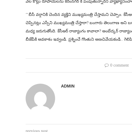
వేల కోట్లు రూపాయలను కరీంనగర్ కి పంపుతున్నారని వ్యాఖ్యానించా
‘‘బీసీ వర్గానికి చెందిన వ్యక్తిని ముఖ్యమంత్రి చేస్తామని చెప్పాం. కేస
చెప్పినట్లు ఎస్సీని ముఖ్యమంత్రి చేస్తారా? బంగారు తెలంగాణ అని
మధ్య జరుగుతోంది. కేసీఆర్ రాజ్యాంగం కావాలా? అంబేద్కర్ రాజ్యా
బీజేపీకి అవకాశం ఇవ్వండి. ప్రశ్నించే గొంతుని అణచివేయకండి.. గె
0 comment
ADMIN
previous post