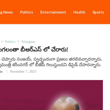
ng News
Politics
Entertainment
Health
Sports
Politics
Telangana
లంతా బీఆర్ఎస్ లో చేరారు!
దని చెప్పారు సంజయ్. స్వచ్ఛందంగా ప్రజలు తరలివచ్చారన్నారు.
త్రి కరీంనగర్ లో బీజేపీ గెలుస్తుందని డిసైడ్ చేసారన్నారు.
in
November 7, 2023