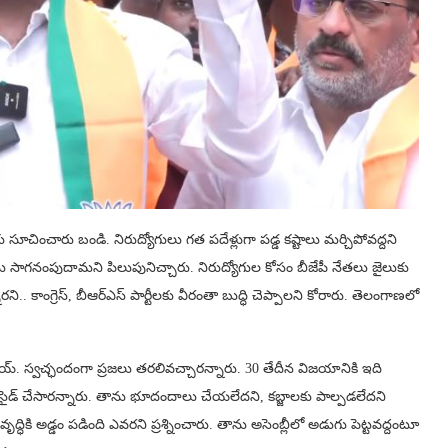
సూచించారు బండి. నిరుద్యోగులు గత పదేళ్లుగా పడ్డ కష్టాలు మర్చిపోవద్దని
ర్ ను సాగనంపుదామని పిలుపునిచ్చారు. నిరుద్యోగుల కోసం బీజేపీ నేతలు జైలుకు
ారని.. కాంగ్రెస్, బీఆర్ఎస్ పార్టీలకు వీరంతా బుద్ధి చెప్పాలని కోరారు. తెలంగాణలో
ంజయ్. స్వచ్ఛందంగా ప్రజలు తరలివచ్చారన్నారు. 30 తేదీన విజయానికి ఇది
ి డిసైడ్ చేసారన్నారు. తాను భూదందాలు చేయలేదని, కబ్జాలకు పాల్పడలేదని
ృద్ధికి అడ్డం‌ పడింది ఎవరని ప్రశ్నించారు. తాను అసెంబ్లీలో అడుగు పెట్టవద్దంటూ