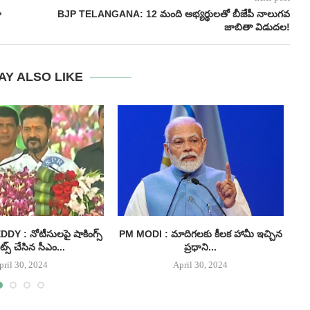
ా
BJP TELANGANA: 12 మంది అభ్యర్థులతో బీజేపీ నాలుగవ
జాబితా విడుదల!
AY ALSO LIKE
 : నోటీసులపై షాకింగ్స్
PM MODI : మాదిగలకు కీలక హామీ ఇచ్చిన
I
్స్ చేసిన సీఎం...
ప్రధాని...
pril 30, 2024
April 30, 2024