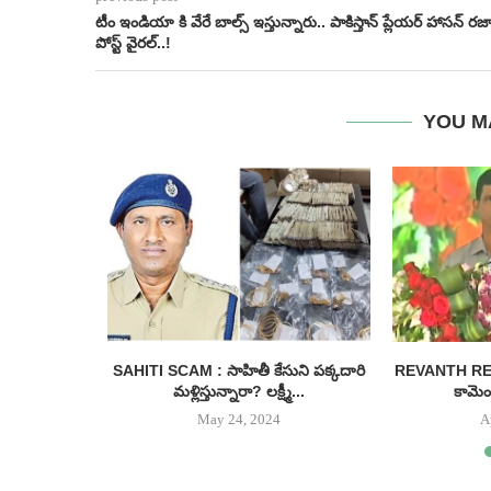
టీం ఇండియా కి వేరే బాల్స్ ఇస్తున్నారు.. పాకిస్తాన్ ప్లేయర్ హాసన్ రజ
పోస్ట్ వైరల్..!
YOU M
 ఉచిత బస్సు
SAHITI SCAM : సాహితీ కేసుని పక్కదారి
REVANTH REDDY
...
మళ్లిస్తున్నారా? లక్ష్మీ...
కామెంట
May 24, 2024
A