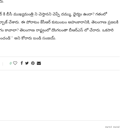
రు.
ీఆర్‌ కి బీసీ ముఖ్యమంత్రి ని చెస్తానని చెప్పే దమ్ము, ధైర్యం ఉందా? గతంలో
 బర్బాజ్ చేశారు. ఈ పోరాటం కేసీఆర్ కుటుంబం అహంకారానికి, తెలంగాణ ప్రజలకి
ంగం కావాలా? తెలంగాణ రాష్ట్రంలో దొంగలంతా బీఆర్ఎస్ లో చేరారు. ఒకసారి
లిపించండి’’ అని కోరారు బండి సంజయ్.
0
next post