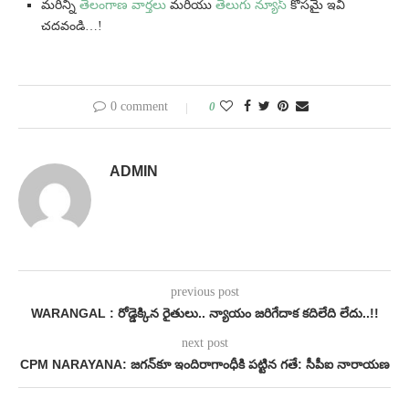
మరిన్ని
తెలంగాణ వార్తలు
మరియు
తెలుగు న్యూస్
కోసమై ఇవి
చదవండి…!
0 comment
0
ADMIN
previous post
WARANGAL : రోడ్డెక్కిన రైతులు.. న్యాయం జరిగేదాక కదిలేది లేదు..!!
next post
CPM NARAYANA: జగన్‌కూ ఇందిరాగాంధీకి పట్టిన గతే: సీపీఐ నారాయణ