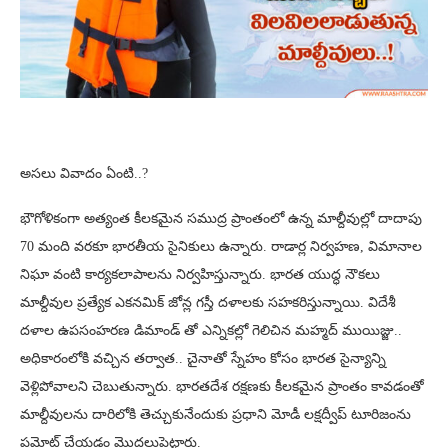
అసలు వివాదం ఏంటి..?
భౌగోళికంగా అత్యంత కీలకమైన సముద్ర ప్రాంతంలో ఉన్న మాల్దీవుల్లో దాదాపు
70 మంది వరకూ భారతీయ సైనికులు ఉన్నారు. రాడార్ల నిర్వహణ, విమానాల
నిఘా వంటి కార్యకలాపాలను నిర్వహిస్తున్నారు. భారత యుద్ధ నౌకలు
మాల్దీవుల ప్రత్యేక ఎకనమిక్ జోన్ల గస్తీ దళాలకు సహకరిస్తున్నాయి. విదేశీ
దళాల ఉపసంహరణ డిమాండ్‌ తో ఎన్నికల్లో గెలిచిన మహ్మద్ ముయిజ్జు..
అధికారంలోకి వచ్చిన తర్వాత.. చైనాతో స్నేహం కోసం భారత సైన్యాన్ని
వెళ్లిపోవాలని చెబుతున్నారు. భారతదేశ రక్షణకు కీలకమైన ప్రాంతం కావడంతో
మాల్దీవులను దారిలోకి తెచ్చుకునేందుకు ప్రధాని మోడీ లక్షద్వీప్ టూరిజంను
ప్రమోట్ చేయడం మొదలుపెట్టారు.