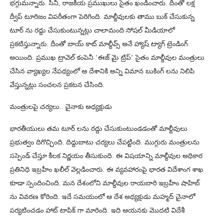
భగ్గుమన్నారు. సినీ, రాజకీయ ప్రముఖులు సైతం ఖండించారు. దీంతో లక్ష
ద్వీప్ టూరిజం విపరీతంగా పెరిగింది. మాల్దీవులకు తాము బుక్‌ చేసుకున్న
టూర్‌ ను రద్దు చేసుకుంటున్నట్లు చాలామంది సోషల్ మీడియాలో
ప్రకటిస్తున్నారు. దీంతో బాయ్ కాట్‌ మాల్దీవ్స్‌ అనే హ్యాష్‌ ట్యాగ్‌ ట్రెండింగ్
అయింది. ప్రముఖ ట్రావెల్ కంపెనీ ‘ఈజ్‌ మై ట్రిప్‌’ సైతం మాల్దీవుల మంత్రులు
చేసిన వ్యాఖ్యల నేపథ్యంలో ఆ దేశానికి అన్ని విమాన బుకింగ్‌ లను నిలిపి
వేస్తున్నట్లు సంచలన ప్రకటన చేసింది.
మంత్రులపై చర్యలు.. చైనాకు అధ్యక్షుడు
భారతీయులు తమ టూర్ ‎లను రద్దు చేసుకుంటుండడంతో మాల్దీవులు
ప్రభుత్వం దిగొచ్చింది. దిద్దుబాటు చర్యలు చేపట్టింది. ముగ్గురు మంత్రులను
సస్పెండ్ చేస్తూ కీలక నిర్ణయం తీసుకుంది. ఈ విషయాన్ని మాల్దీవుల అధికార
ప్రతినిధి ఇబ్రహీం ఖలీల్ వెల్లడించారు. ఈ వ్యవహారంపై భారత విదేశాంగ శాఖ
కూడా స్పందించింది. మన దేశంలోని మాల్దీవుల రాయబారి ఇబ్రహీం షాహిబ్‌
ను వివరణ కోరింది. ఇదే సమయంలో ఆ దేశ అధ్యక్షుడు మహ్మద్ చైనాలో
పర్యటించడం హాట్ టాపిక్ గా మారింది. ఇది ఆయనకు మొదటి విదేశీ