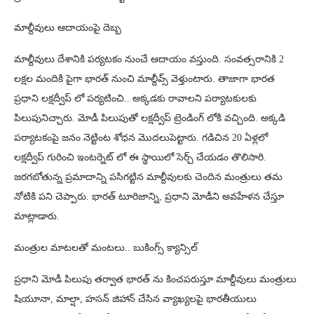
మాల్దీవులు ఆదాయంపై దెబ్బ
మాల్దీవులు దేశానికి పర్యటకం నుంచే ఆదాయం వస్తుంది. సంవత్సరానికి 2
లక్షల మందికి పైగా భారత్ నుంచి మాల్దీవ్స్ వెళ్తుంటారు. తాజాగా భారత
ప్రధాని లక్షద్వీప్ లో పర్యటించి.. అక్కడకు రావాలని పర్యాటకులకు
పిలుపునిచ్చారు. మోడీ పిలుపుతో లక్షద్వీప్ ట్రెండింగ్ లోకి వచ్చింది. అక్కడి
పర్యాటకంపై జనం నెట్టింట శోధన మొదలుపెట్టారు. గడిచిన 20 ఏళ్లలో
లక్షద్వీప్‌ గురించి ఇంటర్నెట్‌ లో ఈ స్థాయిలో సెర్చ్‌ చేయడం తొలిసారి.
జరగబోతున్న ప్రమాదాన్ని పసిగట్టిన మాల్దీవులకు చెందిన మంత్రులు తమ
నోటికి పని చెప్పారు. భారత్ టూరిజాన్ని, ప్రధాని మోడీని అవహేళన చేస్తూ
మాట్లాడారు.
మంత్రుల మాటలతో మంటలు.. బుకింగ్స్ క్యాన్సిల్
ప్రధాని మోడీ పిలుపు తర్వాత భారత్ ను కించపరుస్తూ మాల్దీవులు మంత్రులు
షియూనా, మాల్షా, హసన్ జిహాన్ చేసిన వ్యాఖ్యలపై భారతీయులు