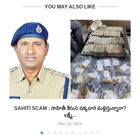
YOU MAY ALSO LIKE
SAHITI SCAM : సాహితీ కేసుని పక్కదారి మళ్లిస్తున్నారా?
లక్ష్మీ...
May 24, 2024