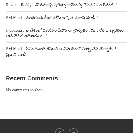
Revanth Reddy : నోటీసులపై షాకింగ్స్ కామెంట్స్ చేసిన సీఎం రేవంత్..!
PM Modi : మాదిగలకు కీలక హామీ ఇచ్చిన ప్రధాని మోడీ..!
Indonesia : ఆ దేశంలో మరోసారి పేలిన అగ్నిపర్వతం.. సునామీ హెచ్చరికలు
జారీ చేసిన అధికారులు.. !
PM Modi : సీఎం రేవంత్-కేసీఆర్ ఆ విషయంలో హెల్ప్ చేసుకొన్నారు..!
ప్రధాని మోడీ..
Recent Comments
No comments to show.