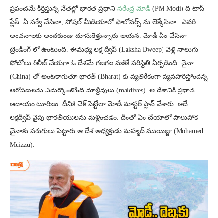
ప్రపంచమే కీర్తిస్తున్న నేతల్లో భారత ప్రధాని
నరేంద్ర మోడీ
(PM Modi) ది టాప్
ప్లేస్. ఏ సర్వే చేసినా, సోషల్ మీడియాలో ఫాలోవర్స్ ను లెక్కేసినా.. ఎవరి
అంచనాలకు అందకుండా దూసుకెళ్తున్నారు ఆయన. మోడీ ఏం చేసినా
ట్రెండింగ్ లో ఉంటుంది. ఈమధ్య లక్ష ద్వీప్ (Laksha Dweep) వెళ్లి నాలుగు
ఫోటోలు రిలీజ్ చేయగా ఓ దేశమే గజగజ వణికే పరిస్థితి ఏర్పడింది. చైనా
(China) తో అంటకాగుతూ భారత్ (Bharat) కు వ్యతిరేకంగా వ్యవహరిస్తోందన్న
ఆరోపణలను ఎదుర్కొంటోంది మాల్దీవులు (maldives). ఆ దేశానికి ప్రధాన
ఆదాయం టూరిజం. దీనికి చెక్ పెట్టేలా మోడీ మాస్టర్ ప్లాన్ వేశారు. అదే
లక్షద్వీప్ వైపు భారతీయులను మళ్లించడం. దీంతో ఏం చేయాలో పాలుపోక
చైనాకు పరుగులు పెట్టారు ఆ దేశ అధ్యక్షుడు మహ్మద్ ముయిజ్జు (Mohamed
Muizzu).