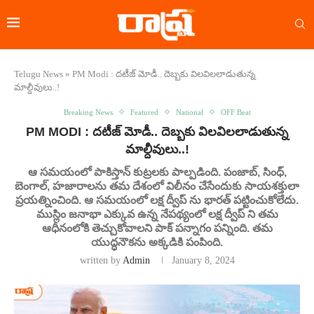
Telugu News
»
PM Modi : దటీజ్ మోడీ.. దెబ్బకు విలవిలలాడుతున్న
మాల్దీవులు..!
Breaking News
Featured
National
OFF Beat
PM MODI : దటీజ్ మోడీ.. దెబ్బకు విలవిలలాడుతున్న
మాల్దీవులు..!
ఆ సమయంలో పాకిస్తాన్ కుట్రలకు పాల్పడింది. పంజాబ్, సింధ్,
బెంగాల్, హజారాలను తమ దేశంలో విలీనం చేసేందుకు సాయశక్తులా
ప్రయత్నించింది. ఆ సమయంలో లక్ష ద్వీప్‌ ను భారత్ పట్టించుకోలేదు.
ముస్లిం జనాభా ఎక్కువ ఉన్న నేపథ్యంలో లక్ష ద్వీప్‌ ని తమ
ఆధీనంలోకి తెచ్చుకోవాలని పాక్ పన్నాగం పన్నింది. తమ
యుద్ధనౌకను అక్కడికి పంపింది.
written by
Admin
January 8, 2024