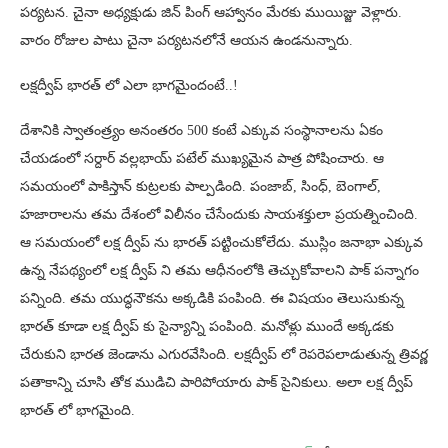
పర్యటన. చైనా అధ్యక్షుడు జిన్‌ పింగ్ ఆహ్వానం మేరకు ముయిజ్జు వెళ్లారు.
వారం రోజుల పాటు చైనా పర్యటనలోనే ఆయన ఉండనున్నారు.
లక్షద్వీప్‌ భారత్‌ లో ఎలా భాగమైందంటే..!
దేశానికి స్వాతంత్ర్యం అనంతరం 500 కంటే ఎక్కువ సంస్థానాలను ఏకం
చేయడంలో సర్దార్ వల్లభాయ్ పటేల్ ముఖ్యమైన పాత్ర పోషించారు. ఆ
సమయంలో పాకిస్తాన్ కుట్రలకు పాల్పడింది. పంజాబ్, సింధ్, బెంగాల్,
హజారాలను తమ దేశంలో విలీనం చేసేందుకు సాయశక్తులా ప్రయత్నించింది.
ఆ సమయంలో లక్ష ద్వీప్‌ ను భారత్ పట్టించుకోలేదు. ముస్లిం జనాభా ఎక్కువ
ఉన్న నేపథ్యంలో లక్ష ద్వీప్‌ ని తమ ఆధీనంలోకి తెచ్చుకోవాలని పాక్ పన్నాగం
పన్నింది. తమ యుద్ధనౌకను అక్కడికి పంపింది. ఈ విషయం తెలుసుకున్న
భారత్‌ కూడా లక్ష ద్వీప్‌ కు సైన్యాన్ని పంపింది. మనోళ్లు ముందే అక్కడకు
చేరుకుని భారత జెండాను ఎగురవేసింది. లక్షద్వీప్ లో రెపరెపలాడుతున్న త్రివర్ణ
పతాకాన్ని చూసి తోక ముడిచి పారిపోయారు పాక్ సైనికులు. అలా లక్ష ద్వీప్‌
భారత్‌ లో భాగమైంది.