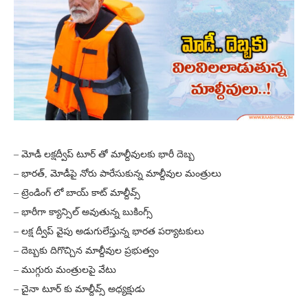
– మోడీ లక్షద్వీప్ టూర్ తో మాల్దీవులకు భారీ దెబ్బ
– భారత్, మోడీపై నోరు పారేసుకున్న మాల్దీవుల మంత్రులు
– ట్రెండింగ్ లో బాయ్ కాట్ మాల్దీవ్స్
– భారీగా క్యాన్సిల్ అవుతున్న బుకింగ్స్
– లక్ష ద్వీప్ వైపు అడుగులేస్తున్న భారత పర్యాటకులు
– దెబ్బకు దిగొచ్చిన మాల్దీవుల ప్రభుత్వం
– ముగ్గురు మంత్రులపై వేటు
– చైనా టూర్ కు మాల్దీవ్స్ అధ్యక్షుడు