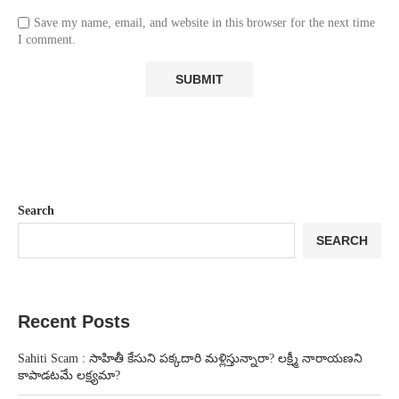
Save my name, email, and website in this browser for the next time
I comment.
Search
SEARCH
Recent Posts
Sahiti Scam : సాహితీ కేసుని పక్కదారి మళ్లిస్తున్నారా? లక్ష్మీ నారాయణని
కాపాడటమే లక్ష్యమా?