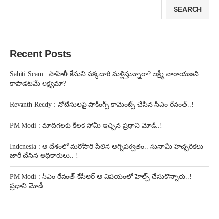
SEARCH
Recent Posts
Sahiti Scam : సాహితీ కేసుని పక్కదారి మళ్లిస్తున్నారా? లక్ష్మీ నారాయణని
కాపాడటమే లక్ష్యమా?
Revanth Reddy : నోటీసులపై షాకింగ్స్ కామెంట్స్ చేసిన సీఎం రేవంత్..!
PM Modi : మాదిగలకు కీలక హామీ ఇచ్చిన ప్రధాని మోడీ..!
Indonesia : ఆ దేశంలో మరోసారి పేలిన అగ్నిపర్వతం.. సునామీ హెచ్చరికలు
జారీ చేసిన అధికారులు.. !
PM Modi : సీఎం రేవంత్-కేసీఆర్ ఆ విషయంలో హెల్ప్ చేసుకొన్నారు..!
ప్రధాని మోడీ..