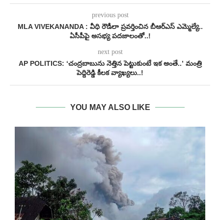
previous post
MLA VIVEKANANDA : వీధి రౌడీలా ప్రవర్తించిన బీఆర్ఎస్ ఎమ్మెల్యే..
ఏసీపీపై అసభ్య పదజాలంతో..!
next post
AP POLITICS: ‘చంద్రబాబును నెత్తిన పెట్టుకుంటే ఇక అంతే..’ మంత్రి
పెద్దిరెడ్డి కీలక వ్యాఖ్యలు..!
YOU MAY ALSO LIKE