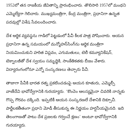
1952లో తన రాజకీయ జీవితాన్ని ప్రారంభించారు. తొలిసారి 1957లో మంథని
ఎమ్మెల్యేగా గెలిచారు. ముఖ్యమంత్రిగా, కేంద్ర మంత్రిగా, ప్రధానిగా ఉన్నత
పదవుల్లో విశేష సేవలందించారు.
దేశ ఆర్థిక వ్యవస్థను గాడిలో పెట్టడంలో పీవీ కీలక పాత్ర పోషించారు. ఆయన
ప్రధానిగా ఉన్న సమయంలో మన్మోహన్‌సింగ్‌ను ఆర్థిక మంత్రిగా
నియమించుకుని హరిత విప్లవం, ఎగుమతులు, టెలీ కమ్యూనికేషన్,
టెక్నాలజీతో దేశ స్వయం సమృద్ధికి, సాంకేతికతకు బీజం వేశారు.
విద్యారంగంలోనూ ఎన్నో సంస్కరణలు తెచ్చారు పీవీ.
తాజాగా పీవీకి భారత రత్న ప్రకటించడంపై ఆయన కూతురు, ఎమ్మెల్సీ
వాణీదేవి భావోద్వేగానికి గురయ్యారు. ‘కొంచెం ఆలస్యమైనా చివరికి నాన్నకు
గొప్ప గౌరవం దక్కింది. ఇప్పటికీ ఆయన సంస్కరణలే దేశానికి దిక్సూచీ.
పార్టీలకతీతంగా ప్రధాని మోడీ తీసుకున్న ఈ నిర్ణయం హర్షనీయమైనది. ఇది
తెలంగాణతో పాటు దేశ ప్రజలకు గర్వంచే క్షణం’ అంటూ భావోద్వేగానికి
గురయ్యారు.