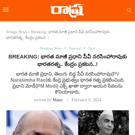
Telugu News
»
Breaking: భారత మాజీ ప్రధాని పీవీ నరసింహారావుకు
భారతరత్న.. కేంద్రం ప్రకటన..!
Breaking News
National
Viral
BREAKING: భారత మాజీ ప్రధాని పీవీ నరసింహారావుకు
భారతరత్న.. కేంద్రం ప్రకటన..!
భారత మాజీ ప్రధాని, తెలుగు బిడ్డ పీవీ నరసింహారావు(PV
Narasimha Rao)కు కేంద్ర ప్రభుత్వం భారత రత్న ప్రకటించింది.
ప్రధాని మోడీ(PM Modi) ఎక్స్‌ ఖాతా ద్వారా ఆయన సేవలను
కొనియాడారు.
written by
Mano
February 9, 2024