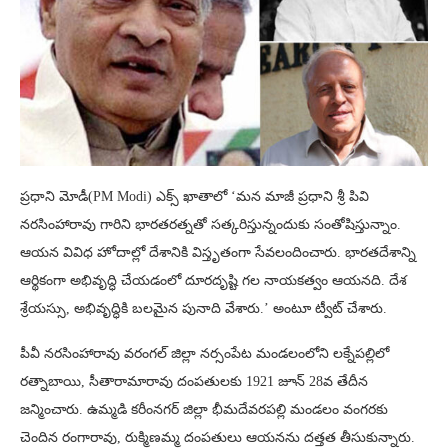
ప్రధాని మోడీ(PM Modi) ఎక్స్‌ ఖాతాలో ‘మన మాజీ ప్రధాని శ్రీ పివి
నరసింహారావు గారిని భారతరత్నతో సత్కరిస్తున్నందుకు సంతోషిస్తున్నాం.
ఆయన వివిధ హోదాల్లో దేశానికి విస్తృతంగా సేవలందించారు. భారతదేశాన్ని
ఆర్థికంగా అభివృద్ధి చేయడంలో దూరదృష్టి గల నాయకత్వం ఆయనది. దేశ
శ్రేయస్సు, అభివృద్ధికి బలమైన పునాది వేశారు.’ అంటూ ట్వీట్ చేశారు.
పీవీ నరసింహారావు వరంగల్ జిల్లా నర్సంపేట మండలంలోని లక్నేపల్లిలో
రత్నాబాయి, సీతారామారావు దంపతులకు 1921 జూన్ 28వ తేదీన
జన్మించారు. ఉమ్మడి కరీంనగర్ జిల్లా భీమదేవరపల్లి మండలం వంగరకు
చెందిన రంగారావు, రుక్మిణమ్మ దంపతులు ఆయనను దత్తత తీసుకున్నారు.