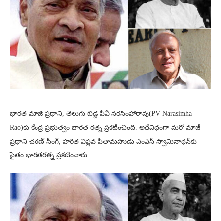
భారత మాజీ ప్రధాని, తెలుగు బిడ్డ పీవీ నరసింహారావు(PV Narasimha
Rao)కు కేంద్ర ప్రభుత్వం భారత రత్న ప్రకటించింది. అదేవిధంగా మరో మాజీ
ప్రధాని చరణ్ సింగ్, హరిత విప్లవ పితామహుడు ఎంఎస్ స్వామినాథన్‌కు
సైతం భారతరత్న ప్రకటించారు.