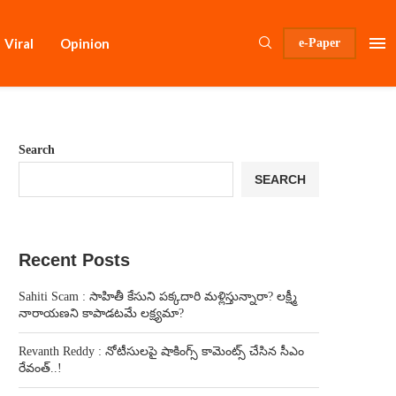
Viral
Opinion
e-Paper
Search
SEARCH
Recent Posts
Sahiti Scam : సాహితీ కేసుని పక్కదారి మళ్లిస్తున్నారా? లక్ష్మీ
నారాయణని కాపాడటమే లక్ష్యమా?
Revanth Reddy : నోటీసులపై షాకింగ్స్ కామెంట్స్ చేసిన సీఎం
రేవంత్..!