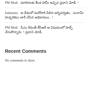
PM Modi : మాదిగలకు కీలక హామీ ఇచ్చిన ప్రధాని మోడీ..!
Indonesia : ఆ దేశంలో మరోసారి పేలిన అగ్నిపర్వతం.. సునామీ
హెచ్చరికలు జారీ చేసిన అధికారులు.. !
PM Modi : సీఎం రేవంత్-కేసీఆర్ ఆ విషయంలో హెల్ప్
చేసుకొన్నారు..! ప్రధాని మోడీ..
Recent Comments
No comments to show.