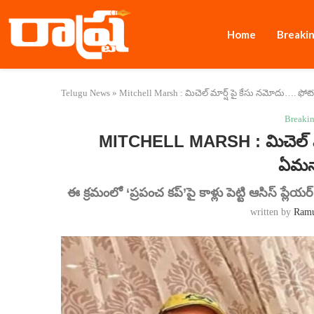
Home
Breaki
Telugu News
»
Mitchell Marsh : మిచెల్ మార్ష్ పై కేసు నమోదు…. ఫ
Breaki
MITCHELL MARSH : మిచెల్ మా
ఏమన్
ఈ క్రమంలో ‘ప్రపంచ కప్’పై కాళ్లు పెట్టి ఆసిస్ ప్ల
written by
Ram