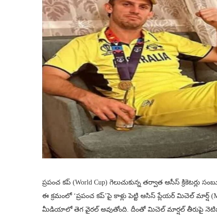
ప్రపంచ కప్‌ (World Cup) గెలుచుకున్న తర్వాత ఆసీస్ క్రికెటర్లు సంబుర
ఈ క్రమంలో ‘ప్రపంచ కప్’పై కాళ్లు పెట్టి ఆసిస్ ప్లేయర్ మిచెల్ మా
మీడియాలో తెగ వైరల్ అవుతోంది. దీంతో మిచెల్ మార్షల్ తీరుపై నెటిజ