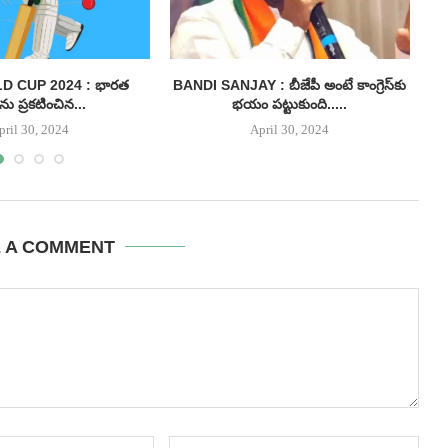
D CUP 2024 : భారత
BANDI SANJAY : బీజేపీ అంటే కాంగ్రెస్‌కు
AP
ును ప్రకటించిన...
భయం పట్టుకుంది.....
pril 30, 2024
April 30, 2024
E A COMMENT