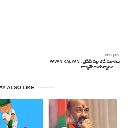
next post
PAVAN KALYAN : వైసీపీ వల్ల రౌడీ మూకలు
రాజ్యమేలుతున్నాయి….!
AY ALSO LIKE