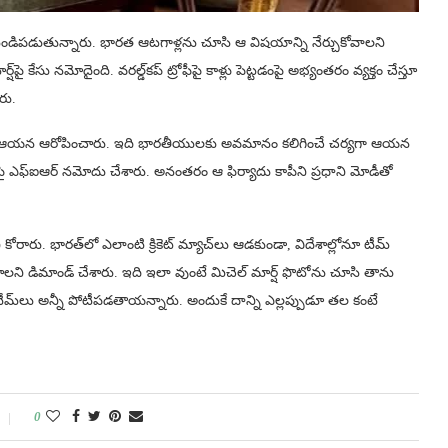
ండిపడుతున్నారు. భారత ఆటగాళ్లను చూసి ఆ విషయాన్ని నేర్చుకోవాలని
కేసు నమోదైంది. వరల్డ్‌కప్‌ ట్రోఫీపై కాళ్లు పెట్టడంపై అభ్యంతరం వ్యక్తం చేస్తూ
రు.
ీశాడని ఆయన ఆరోపించారు. ఇది భారతీయులకు అవమానం కలిగించే చర్యగా ఆయన
్ష్‌పై ఎఫ్‌ఐఆర్‌ నమోదు చేశారు. అనంతరం ఆ ఫిర్యాదు కాపీని ప్రధాని మోడీతో
ి కోరారు. భారత్‌లో ఎలాంటి క్రికెట్‌ మ్యాచ్‌లు ఆడకుండా, విదేశాల్లోనూ టీమ్​
ాలని డిమాండ్ చేశారు. ఇది ఇలా వుంటే మిచెల్ మార్ష్ ఫొటోను చూసి తాను
టీమ్​లు అన్నీ పోటీపడతాయన్నారు. అందుకే దాన్ని ఎల్లప్పుడూ తల కంటే
0