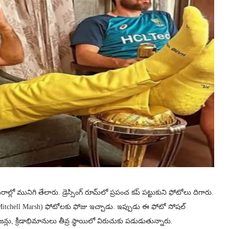
ాల్లో మునిగి తేలారు. డ్రెస్సింగ్ రూమ్‌‌లో ప్రపంచ కప్ పట్టుకుని ఫోటోలు దిగారు.
ర్ష్ (Mitchell Marsh) ఫోటోలకు ఫోజు ఇచ్చాడు. ఇప్పుడు ఈ ఫోటో సోషల్
న్లు, క్రీడాభిమానులు తీవ్ర స్థాయిలో విరుచుకు పడుడుతున్నారు.