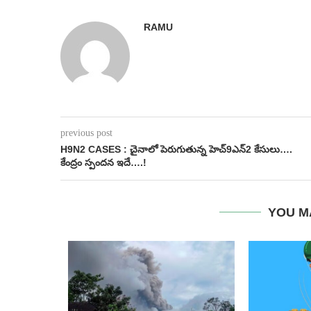
RAMU
previous post
H9N2 CASES : చైనాలో పెరుగుతున్న హెచ్‌9ఎన్‌2 కేసులు….
కేంద్రం స్పందన ఇదే….!
YOU M