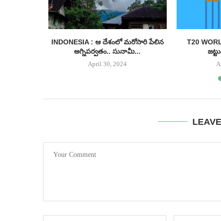
ారీగా నగదు
INDONESIA : ఆ దేశంలో మరోసారి పేలిన
T20 WORL
లు...
అగ్నిపర్వతం.. సునామీ...
జట్ట
April 30, 2024
A
LEAV