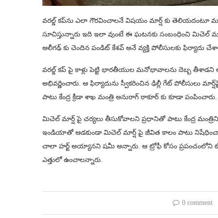
వరల్డ్ కప్​ను ఎలా గౌరవించాలనే విషయం మార్ష్ కు తెలియదంటూ మ
సూచిస్తున్నారు ఇది ఇలా వుంటే ఈ ఘటనకు సంబంధించి మిచెల్ మార్ష్​పై 
అలీగఢ్ కు చెందిన పండిట్ కేశవ్ అనే వ్యక్తి పోలీసులకు ఫిర్యాదు చేశా
వరల్డ్ కప్ పై కాళ్లు పెట్టి భారతీయుల మనోభావాలను దెబ్బ త
అభివర్ణించారు. ఆ ఫిర్యాదును స్వీకరించిన ఢిల్లీ గేట్ పోలీసులు మార
పాటు కేంద్ర క్రీడా శాఖ మంత్రి అనురాగ్ ఠాకూర్ కు కూడా పంపించారు.
మిచెల్ మార్ష్‌‌ పై చర్యలు తీసుకోవాలని ప్రధానితో పాటు కేంద్ర మంత్రిన
ఇండియాతో ఆడకుండా మిచెల్ మార్ష్ పై జీవిత కాలం పాటు నిషేధించ
చాలా హర్ట్ అయ్యానని షమీ అన్నారు. ఆ ట్రోఫీ కోసం ప్రపంచ‌ంలోని 
ఎత్తులో ఉంచాలన్నారు.
0 comment