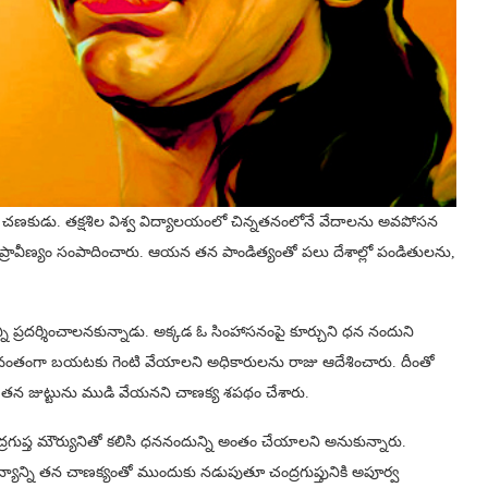
ు చణకుడు. తక్షశిల విశ్వ విద్యాలయంలో చిన్నతనంలోనే వేదాలను అవపోసన
ల్లో ఆయన ప్రావీణ్యం సంపాదించారు. ఆయన తన పాండిత్యంతో పలు దేశాల్లో పండితులను,
న్ని ప్రదర్శించాలనకున్నాడు. అక్కడ ఓ సింహాసనంపై కూర్చుని ధన నందుని
ని బలవంతంగా బయటకు గెంటి వేయాలని అధికారులను రాజు ఆదేశించారు. దీంతో
రకు తన జుట్టును ముడి వేయనని చాణక్య శపథం చేశారు.
ద్రగుప్త మౌర్యునితో కలిసి ధననందున్ని అంతం చేయాలని అనుకున్నారు.
ఆ సైన్యాన్ని తన చాణక్యంతో ముందుకు నడుపుతూ చంద్రగుప్తునికి అపూర్వ