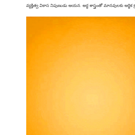
వ్యక్తిత్వ వికాస నిపుణుడు ఆయన. అర్ధ శాస్త్రంతో మానవులకు ఆర్థిక క