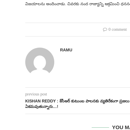
విజయాలను అందించాడు. చివరకు నంద రాజ్యాన్ని ఆక్రమించి ధననంద
0 comment
RAMU
previous post
KISHAN REDDY : కేసీఆర్ కుటుంబ పాలనకు వ్యతిరేకంగా ప్రజలు
ఏకమవుతున్నారు…!
YOU M