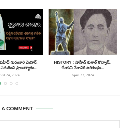
హీద్ గురుబారి మెహర్..
HISTORY : షాహీద్ కుశాల్ కొన్వార్..
H
ఎదురించి ప్రాణత్యాగం...
చేయని నేరానికి ఉరికంభం...
pril 24, 2024
April 23, 2024
E A COMMENT