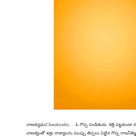
చాణక్యుడు(Chanakyudu)…. ఓ గొప్ప పండితుడు. కత్తి పట్టకుండా
చాణక్యంతో శత్రు రాజ్యాలను ముప్పు తిప్పలు పెట్టిన గొప్ప రాజనీతిజ