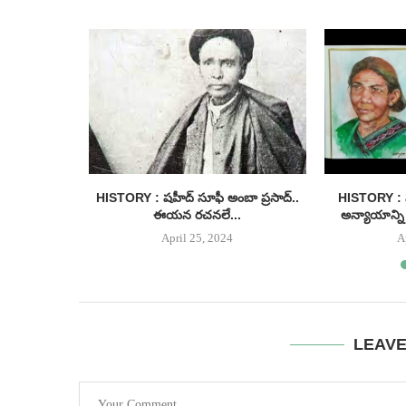
ులోనూ వీడని
HISTORY : షహీద్ సూఫీ అంబా ప్రసాద్..
HISTORY : ష
్...
ఈయన రచనలే...
అన్యాయాన్ని 
April 25, 2024
A
LEAV