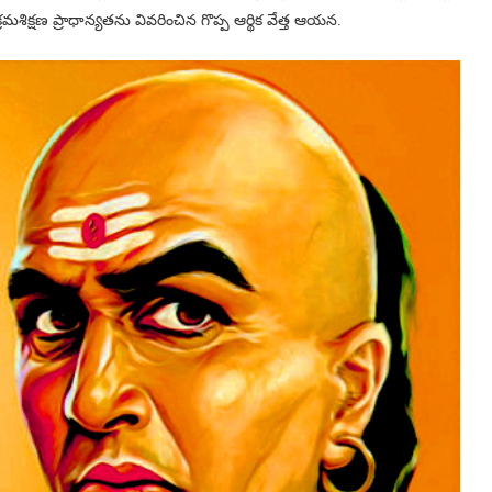
్రమశిక్షణ ప్రాధాన్యతను వివరించిన గొప్ప ఆర్థిక వేత్త ఆయన.