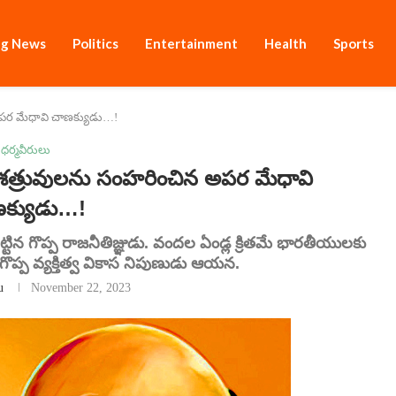
ng News
Politics
Entertainment
Health
Sports
 అపర మేధావి చాణక్యుడు…!
ధర్మవీరులు
 శత్రువులను సంహరించిన అపర మేధావి
క్యుడు…!
్టిన గొప్ప రాజనీతిజ్ఞుడు. వందల ఏండ్ల క్రితమే భారతీయులకు
ిన గొప్ప వ్యక్తిత్వ వికాస నిపుణుడు ఆయన.
u
November 22, 2023