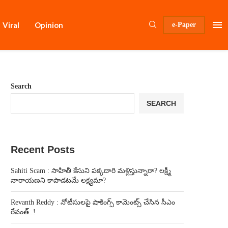
Viral
Opinion
e-Paper
Search
SEARCH
Recent Posts
Sahiti Scam : సాహితీ కేసుని పక్కదారి మళ్లిస్తున్నారా? లక్ష్మీ
నారాయణని కాపాడటమే లక్ష్యమా?
Revanth Reddy : నోటీసులపై షాకింగ్స్ కామెంట్స్ చేసిన సీఎం
రేవంత్..!