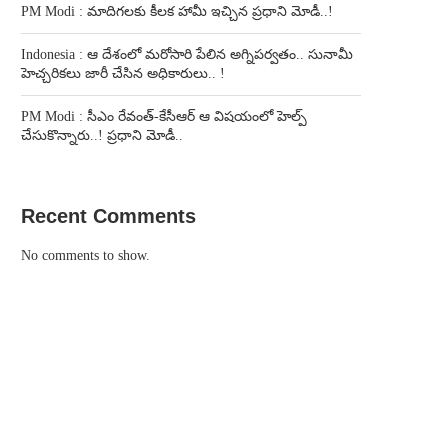
PM Modi : మాదిగలకు కీలక హామీ ఇచ్చిన ప్రధాని మోడీ..!
Indonesia : ఆ దేశంలో మరోసారి పేలిన అగ్నిపర్వతం.. సునామీ
హెచ్చరికలు జారీ చేసిన అధికారులు.. !
PM Modi : సీఎం రేవంత్-కేసీఆర్ ఆ విషయంలో హెల్ప్
చేసుకొన్నారు..! ప్రధాని మోడీ..
Recent Comments
No comments to show.