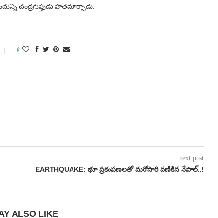
ున్ని చంద్రగుప్తుడు హతమార్చాడు.
0
next post
EARTHQUAKE: భూ ప్రకంపణలతో మరోసారి వణికిన నేపాల్..!
AY ALSO LIKE