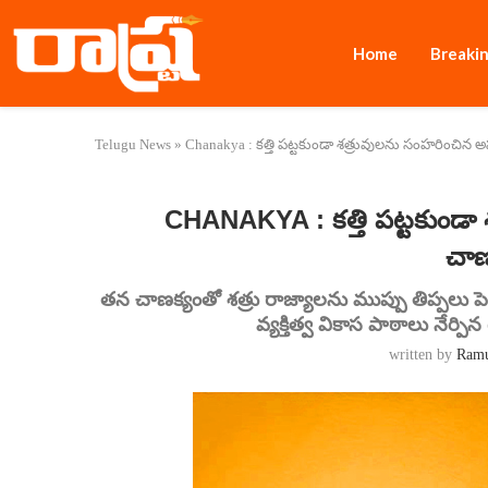
Home
Breaki
Telugu News
»
Chanakya : కత్తి పట్టకుండా శత్రువులను సంహరించిన
CHANAKYA : కత్తి పట్టకుండా
చాణ
తన చాణక్యంతో శత్రు రాజ్యాలను ముప్పు తిప్పలు పెట
వ్యక్తిత్వ వికాస పాఠాలు నేర్ప
written by
Ram