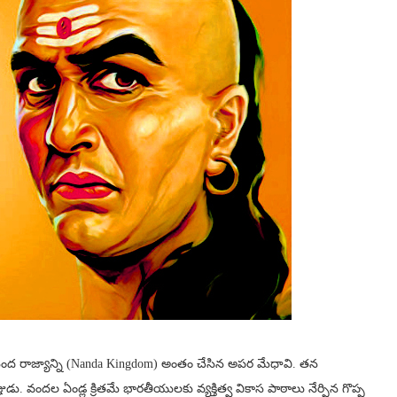
 నంద రాజ్యాన్ని (Nanda Kingdom) అంతం చేసిన అపర మేధావి. తన
్ఞుడు. వందల ఏండ్ల క్రితమే భారతీయులకు వ్యక్తిత్వ వికాస పాఠాలు నేర్పిన గొప్ప