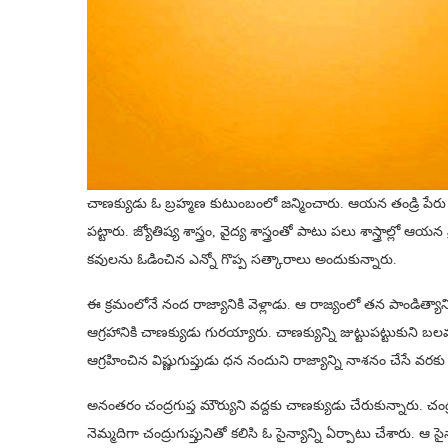
చాణక్యుడు ఓ బ్రహ్మణ కుటుంబంలో జన్మించారు. ఆయన తండ్రి పేర
పట్టారు. జ్యోతిష్య శాస్త్రం, వైద్య శాస్త్రంతో పాటు పలు శాస్త్రా
కవులను ఓడించిన ఎన్నో గొప్ప సత్కారాలు అందుకున్నారు.
ఈ క్రమంలోనే నంద రాజ్యానికి వెళ్లాడు. ఆ రాజ్యంలో తన పాండిత్యా
ఆగ్రహానికి చాణక్యుడు గురయ్యారు. చాణక్యున్ని జుట్టుపట్టుకు
ఆగ్రహించిన విష్ణుగుప్తుడు ధన నందుని రాజ్యాన్ని నాశనం చేసే వ
అనంతరం చంద్రగుప్త మౌర్యుని వద్దకు చాణక్యుడు చేరుకున్నారు. చం
నెమ్మదిగా చంద్రుగుప్తునితో కలిసి ఓ సైన్యాన్ని ఏర్పాటు చేశారు. 