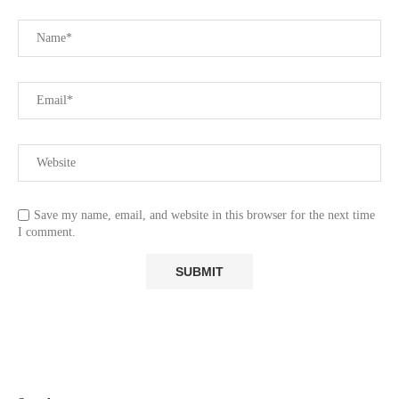
Save my name, email, and website in this browser for the next time
I comment.