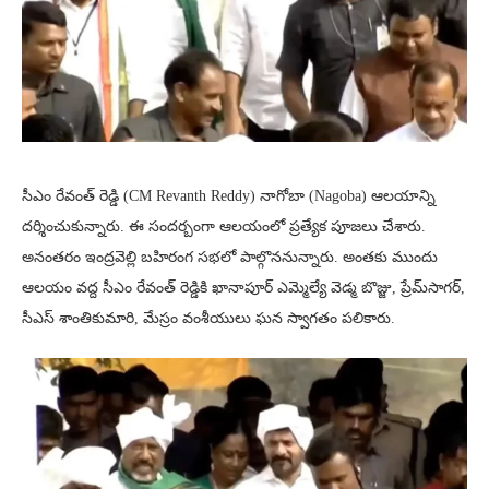
సీఎం రేవంత్ రెడ్డి (CM Revanth Reddy) నాగోబా (Nagoba) ఆలయాన్ని
దర్శించుకున్నారు. ఈ సందర్బంగా ఆలయంలో ప్రత్యేక పూజలు చేశారు.
అనంతరం ఇంద్రవెల్లి బహిరంగ సభలో పాల్గొననున్నారు. అంతకు ముందు
ఆలయం వద్ద సీఎం రేవంత్ రెడ్డికి ఖానాపూర్‌ ఎమ్మెల్యే వెడ్మ బొజ్జు, ప్రేమ్‌సాగర్‌,
సీఎస్‌ శాంతికుమారి, మేస్రం వంశీయులు ఘన స్వాగతం పలికారు.