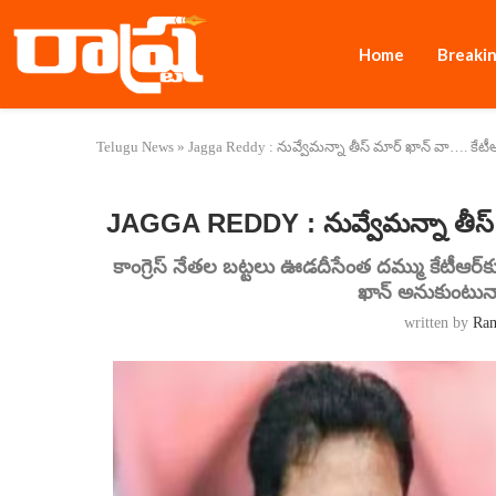
Home
Breaki
Telugu News
»
Jagga Reddy : నువ్వేమన్నా తీస్ మార్ ఖాన్ వా…. కేటీఆర్ 
JAGGA REDDY : నువ్వేమన్నా తీస్ మార
కాంగ్రెస్ నేతల బట్టలు ఊడదీసేంత దమ్ము కేటీఆర్‌క
ఖాన్ అనుకుంటున్
written by
Ra