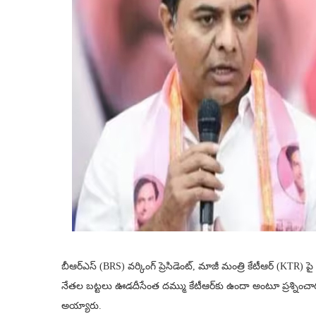
బీఆర్ఎస్ (BRS) వర్కింగ్ ప్రెసిడెంట్, మాజీ మంత్రి కేటీఆర్ (KTR) పై కాం
నేతల బట్టలు ఊడదీసేంత దమ్ము కేటీఆర్‌కు ఉందా అంటూ ప్రశ్నించారు
అయ్యారు.