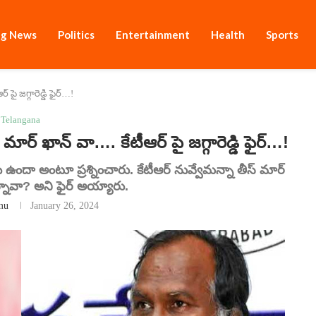
ng News
Politics
Entertainment
Health
Sports
పై జగ్గారెడ్డి ఫైర్…!
Telangana
్ ఖాన్ వా…. కేటీఆర్ పై జగ్గారెడ్డి ఫైర్…!
ు ఉందా అంటూ ప్రశ్నించారు. కేటీఆర్ నువ్వేమన్నా తీస్ మార్
నావా? అని ఫైర్ అయ్యారు.
mu
January 26, 2024