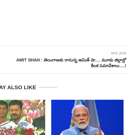
next post
AMIT SHAH : తెలంగాణకు రానున్న అమిత్ షా…. మూడు జిల్లాల్లో
కీలక సమావేశాలు….!
AY ALSO LIKE