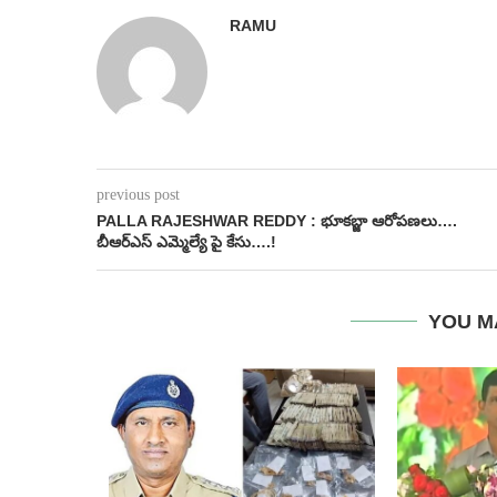
RAMU
previous post
PALLA RAJESHWAR REDDY : భూకబ్జా ఆరోపణలు….
బీఆర్ఎస్ ఎమ్మెల్యే పై కేసు….!
YOU M