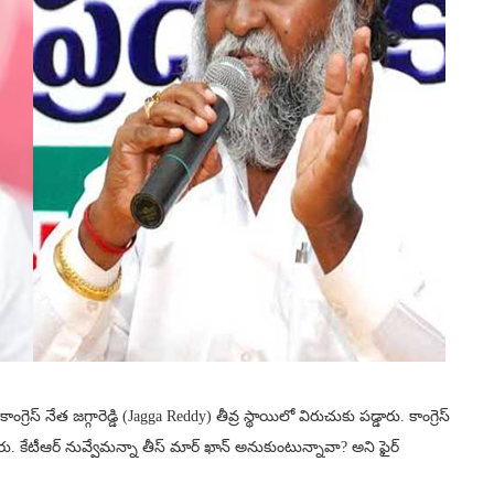
గ్రెస్ నేత జగ్గారెడ్డి (Jagga Reddy) తీవ్ర స్థాయిలో విరుచుకు పడ్డారు. కాంగ్రెస్
. కేటీఆర్ నువ్వేమన్నా తీస్ మార్ ఖాన్ అనుకుంటున్నావా? అని ఫైర్