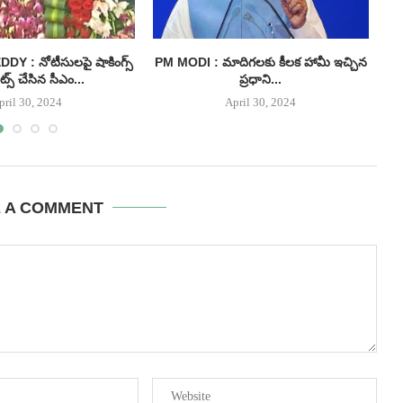
 : నోటీసులపై షాకింగ్స్
PM MODI : మాదిగలకు కీలక హామీ ఇచ్చిన
్స్ చేసిన సీఎం...
ప్రధాని...
pril 30, 2024
April 30, 2024
E A COMMENT