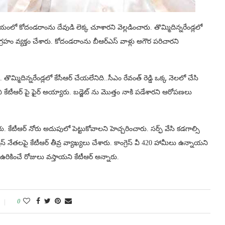
 కోదండరాంను దేవుడి లెక్క చూశారని వెల్లడించారు. తొమ్మిదిన్నరేండ్లలో
రహం వ్యక్తం చేశారు. కోదండరాంను బీఆర్ఎస్ వాళ్లు అగౌర పరిచారని
తొమ్మిదిన్నరేండ్లలో కేసీఆర్ చేయలేనిది..సీఎం రేవంత్ రెడ్డి ఒక్క నెలలో చేసి
రని కేటీఆర్ పై ఫైర్ అయ్యారు. బడ్జెట్ ను మొత్తం నాకి పడేశారని ఆరోపణలు
ు. కేటీఆర్ నోరు అదుపులో పెట్టుకోవాలని హెచ్చరించారు. సర్ఫ్ వేసి కడగాల్సి
 నేతలపై కేటీఆర్ తీవ్ర వ్యాఖ్యలు చేశారు. కాంగ్రెస్ వీ 420 హామీలు ఉన్నాయని
ఉరికించే రోజులు వస్తాయని కేటీఆర్ అన్నారు.
0