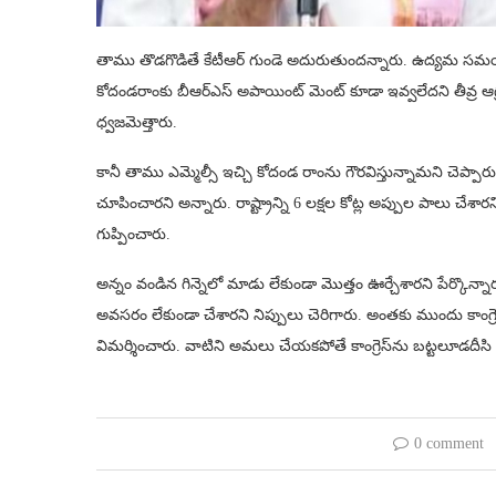
తాము తొడగొడితే కేటీఆర్ గుండె అదురుతుందన్నారు. ఉద్యమ సమయంలో
కోదండరాంకు బీఆర్ఎస్ అపాయింట్ మెంట్ కూడా ఇవ్వలేదని తీవ్ర ఆగ్
ధ్వజమెత్తారు.
కానీ తాము ఎమ్మెల్సీ ఇచ్చి కోదండ రాంను గౌరవిస్తున్నామని చెప్పారు. 
చూపించారని అన్నారు. రాష్ట్రాన్ని 6 లక్షల కోట్ల అప్పుల పాలు చేశా
గుప్పించారు.
అన్నం వండిన గిన్నెలో మాడు లేకుండా మొత్తం ఊర్చేశారని పేర్కొన్నార
అవసరం లేకుండా చేశారని నిప్పులు చెరిగారు. అంతకు ముందు కాంగ్రెస్
విమర్శించారు. వాటిని అమలు చేయకపోతే కాంగ్రెస్‌ను బట్టలూడదీసి 
0 comment