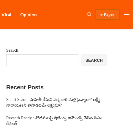
Viral
Opinion
e-Paper
Search
SEARCH
Recent Posts
Sahiti Scam : సాహితీ కేసుని పక్కదారి మళ్లిస్తున్నారా? లక్ష్మీ
నారాయణని కాపాడటమే లక్ష్యమా?
Revanth Reddy : నోటీసులపై షాకింగ్స్ కామెంట్స్ చేసిన సీఎం
రేవంత్..!