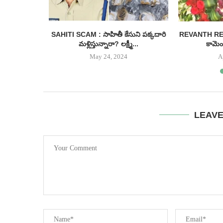
కేసీఆర్
SAHITI SCAM : సాహితీ కేసుని పక్కదారి
REVANTH REDDY
నరు.....
మళ్లిస్తున్నారా? లక్ష్మీ...
కామెంట
May 24, 2024
A
LEAV