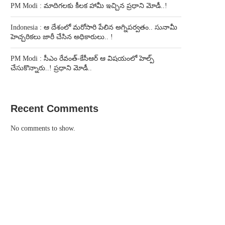
PM Modi : మాదిగలకు కీలక హామీ ఇచ్చిన ప్రధాని మోడీ..!
Indonesia : ఆ దేశంలో మరోసారి పేలిన అగ్నిపర్వతం.. సునామీ
హెచ్చరికలు జారీ చేసిన అధికారులు.. !
PM Modi : సీఎం రేవంత్-కేసీఆర్ ఆ విషయంలో హెల్ప్
చేసుకొన్నారు..! ప్రధాని మోడీ..
Recent Comments
No comments to show.