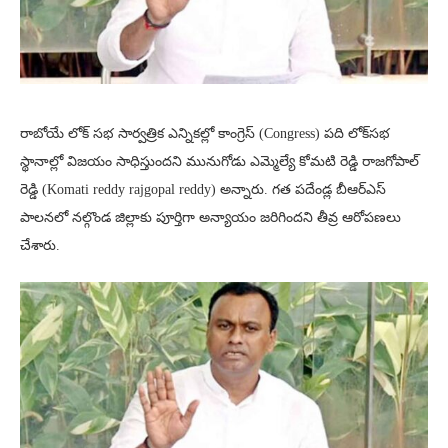
రాబోయే లోక్ సభ సార్వత్రిక ఎన్నికల్లో కాంగ్రెస్ (Congress) పది లోక్​సభ
స్థానాల్లో విజయం సాధిస్తుందని మునుగోడు ఎమ్మెల్యే కోమటి రెడ్డి రాజగోపాల్
రెడ్డి (Komati reddy rajgopal reddy) అన్నారు. గత పదేండ్ల బీఆర్ఎస్
పాలనలో నల్గొండ జిల్లాకు పూర్తిగా అన్యాయం జరిగిందని తీవ్ర ఆరోపణలు
చేశారు.