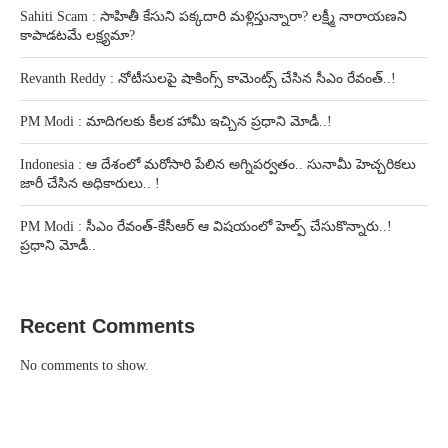
Sahiti Scam : సాహితీ కేసుని పక్కదారి మళ్లిస్తున్నారా? లక్ష్మీ నారాయణని
కాపాడటమే లక్ష్యమా?
Revanth Reddy : నోటీసులపై షాకింగ్స్ కామెంట్స్ చేసిన సీఎం రేవంత్..!
PM Modi : మాదిగలకు కీలక హామీ ఇచ్చిన ప్రధాని మోడీ..!
Indonesia : ఆ దేశంలో మరోసారి పేలిన అగ్నిపర్వతం.. సునామీ హెచ్చరికలు
జారీ చేసిన అధికారులు.. !
PM Modi : సీఎం రేవంత్-కేసీఆర్ ఆ విషయంలో హెల్ప్ చేసుకొన్నారు..!
ప్రధాని మోడీ..
Recent Comments
No comments to show.