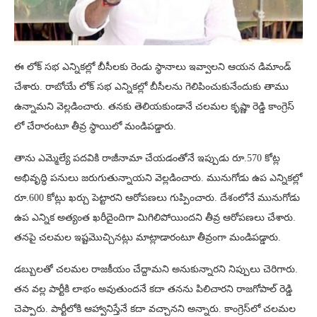
ఈ లోక్ సభ ఎన్నికల్లో బీసీలకు రెండు స్థానాలు ఇవ్వాలని ఆయన డిమాండ్
చేశారు. రాబోయే లోక్ సభ ఎన్నికల్లో బీసీలను గెలిపించుకునేందుకు తాము
ఉన్నామని వెల్లడించారు. తనకు తెలియకుండానే చలమల కృష్ణా రెడ్డి కాంగ్రెస్
లో చేరారంటూ తీవ్ర స్థాయిలో మండిపడ్డారు.
తాను ఎమ్మెల్యే పదవికి రాజీనామా చేయడంతోనే ఇప్పుడు రూ.570 కోట్ల
అభివృద్ధి పనులు జరుగుతున్నాయని వెల్లడించారు. మునుగోడు ఉప ఎన్నికల్లో
రూ.600 కోట్లు ఖర్చు పెట్టారని ఆరోపణలు గుప్పించారు. దేశంలోనే మునుగోడు
ఉప ఎన్నిక అత్యంత ఖరీదైందిగా మిగిలిపోయిందని తీవ్ర ఆరోపణలు చేశారు.
తనపై చలమల ఇష్టమొచ్చినట్లు మాట్లాడారంటూ తీవ్రంగా మండిపడ్డారు.
డబ్బులతో చలమల రాజకీయం చేద్దామని అనుకున్నారని నిప్పులు చెరిగారు.
తన వల్ల పార్టీకి లాభం అవుతుందనే కదా తనను పిలిచారని రాజగోపాల్​ రెడ్డి
చెప్పారు. పార్టీలోకి ఆహ్వానిస్తేనే కదా వచ్చానని అన్నారు. కాంగ్రెస్‌లో చలమల