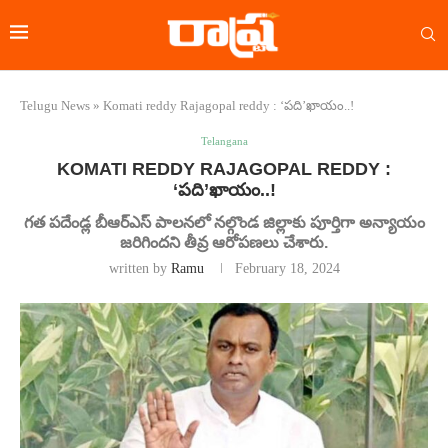
Telugu News
»
Komati reddy Rajagopal reddy : ‘పది’ఖాయం..!
Telangana
KOMATI REDDY RAJAGOPAL REDDY :
‘పది’ఖాయం..!
గత పదేండ్ల బీఆర్ఎస్ పాలనలో నల్గొండ జిల్లాకు పూర్తిగా అన్యాయం
జరిగిందని తీవ్ర ఆరోపణలు చేశారు.
written by
Ramu
February 18, 2024