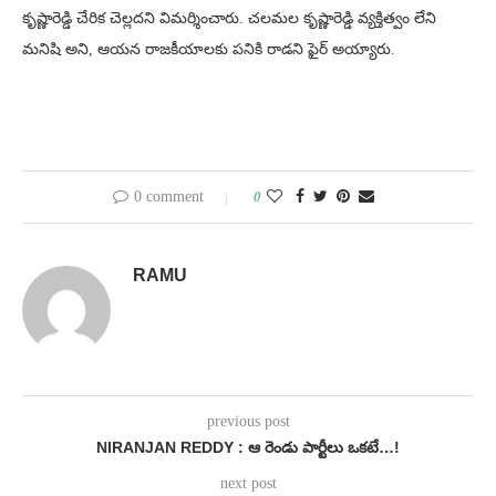
కృష్ణారెడ్డి చేరిక చెల్లదని విమర్శించారు. చలమల కృష్ణారెడ్డి వ్యక్తిత్వం లేని
మనిషి అని, ఆయన రాజకీయాలకు పనికి రాడని ఫైర్ అయ్యారు.
0 comment
0
RAMU
previous post
NIRANJAN REDDY : ఆ రెండు పార్టీలు ఒకటే…!
next post