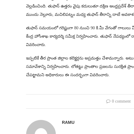
వెల్లడించింది. తుఫాన్ ఉత్తరం వైపు కదులుతూ దక్షిణ ఆంధ్రప్రదేశ్ తీ
ముందు నెల్లూరు, మచిలిపట్నం మధ్య తుఫాన్ తీరాన్ని దాటే అవకాశ
తుఫాన్ సమయంలో గరిష్టంగా 80 నుంచి 90 కి.మీ వేగంతో గాలులు వీస్త
కేంద్ర హోంశాఖ కార్యదర్శి సమీక్ష నిర్వహించారు. తుఫాన్ నేపథ్యంలో రాష
వివరించారు.
ఇప్పటికే తీర ప్రాంత జిల్లాల కలెక్టర్లను అప్రమత్తం చేశామన్నారు. 
సమావేశాన్ని నిర్వహించారు. లోతట్టు ప్రాంతాల ప్రజలను సురక్షి
చేపట్టామని అధికారులు ఈ సందర్భంగా వివరించారు.
0 comment
RAMU