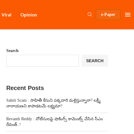
Viral
Opinion
e-Paper
Search
SEARCH
Recent Posts
Sahiti Scam : సాహితీ కేసుని పక్కదారి మళ్లిస్తున్నారా? లక్ష్మీ
నారాయణని కాపాడటమే లక్ష్యమా?
Revanth Reddy : నోటీసులపై షాకింగ్స్ కామెంట్స్ చేసిన సీఎం
రేవంత్..!