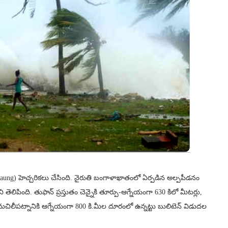
aung) హెచ్చరికలు చేసింది. నైరుతి బంగాళాఖాతంలో ఏర్పడిన అల్పపీడనం
లిపింది. తుఫాన్ ప్రస్తుతం చెన్నైకి తూర్పు-ఆగ్నేయంగా 630 కిలో మీటర్లు,
 మచిలీపట్నానికి ఆగ్నేయంగా 800 కి.మీల దూరంలో ఉన్నట్టు బులిటెన్ విడుదల