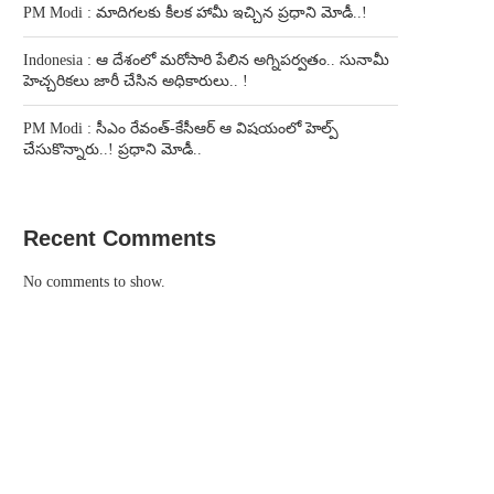
PM Modi : మాదిగలకు కీలక హామీ ఇచ్చిన ప్రధాని మోడీ..!
Indonesia : ఆ దేశంలో మరోసారి పేలిన అగ్నిపర్వతం.. సునామీ
హెచ్చరికలు జారీ చేసిన అధికారులు.. !
PM Modi : సీఎం రేవంత్-కేసీఆర్ ఆ విషయంలో హెల్ప్
చేసుకొన్నారు..! ప్రధాని మోడీ..
Recent Comments
No comments to show.