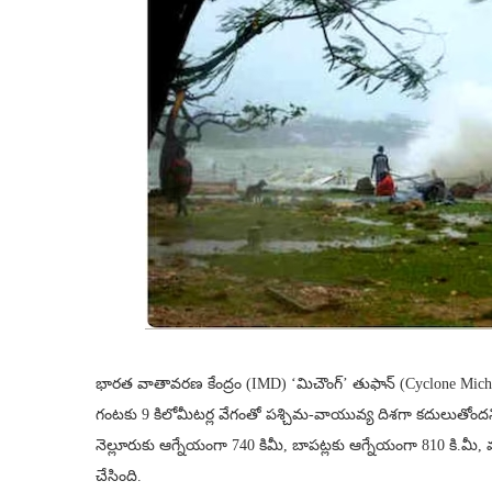
భారత వాతావరణ కేంద్రం (IMD) ‘మిచౌంగ్’ తుఫాన్ (Cyclone Mich
గంటకు 9 కిలోమీటర్ల వేగంతో పశ్చిమ-వాయువ్య దిశగా కదులుతోందని తె
నెల్లూరుకు ఆగ్నేయంగా 740 కిమీ, బాపట్లకు ఆగ్నేయంగా 810 కి.మీ,
చేసింది.