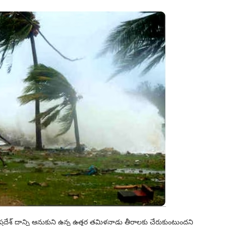
రప్రదేశ్ దాన్ని ఆనుకుని ఉన్న ఉత్తర తమిళనాడు తీరాలకు చేరుకుంటుందని