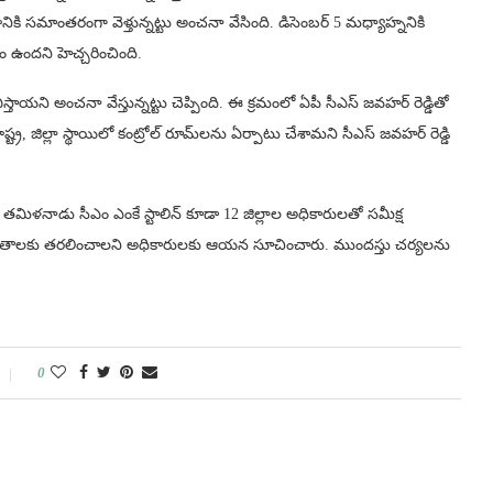
రానికి సమాంతరంగా వెళ్తున్నట్టు అంచనా వేసింది. డిసెంబర్ 5 మధ్యాహ్ననికి
ం ఉందని హెచ్చరించింది.
ాయని అంచనా వేస్తున్నట్టు చెప్పింది. ఈ క్రమంలో ఏపీ సీఎస్ జవహర్ రెడ్డితో
్ట్ర, జిల్లా స్థాయిలో కంట్రోల్‌ రూమ్‌లను ఏర్పాటు చేశామని సీఎస్ జవహర్ రెడ్డి
అటు తమిళనాడు సీఎం ఎంకే స్టాలిన్ కూడా 12 జిల్లాల అధికారులతో సమీక్ష
త ప్రాంతాలకు తరలించాలని అధికారులకు ఆయన సూచించారు. ముందస్తు చర్యలను
0