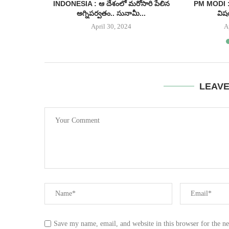
కేసీఆర్
INDONESIA : ఆ దేశంలో మరోసారి పేలిన
PM MODI : 
నరు.....
అగ్నిపర్వతం.. సునామీ...
విష
April 30, 2024
A
LEAV
Save my name, email, and website in this browser for the n