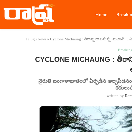
Home
Breaki
Telugu News
»
Cyclone Michaung : తీరాన్ని దాటనున్న ‘మిచౌంగ్’…ఏప
Breakin
CYCLONE MICHAUNG : తీరాన్ని
నైరుతి బంగాళాఖాతంలో ఏర్పడిన అల్పపీడనం 
కదులుతో
written by
Ra