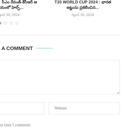
సీఎం రేవంత్-కేసీఆర్ ఆ
T20 WORLD CUP 2024 : భారత
BA
యంలో హెల్ప్...
జట్టును ప్రకటించిన...
pril 30, 2024
April 30, 2024
E A COMMENT
ext time I comment.