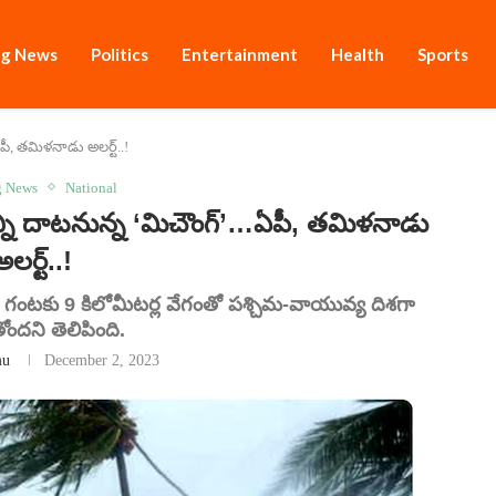
ng News
Politics
Entertainment
Health
Sports
ీ, తమిళనాడు అలర్ట్..!
g News
National
 దాటనున్న ‘మిచౌంగ్’…ఏపీ, తమిళనాడు
అలర్ట్..!
గంటకు 9 కిలోమీటర్ల వేగంతో పశ్చిమ-వాయువ్య దిశగా
ందని తెలిపింది.
mu
December 2, 2023