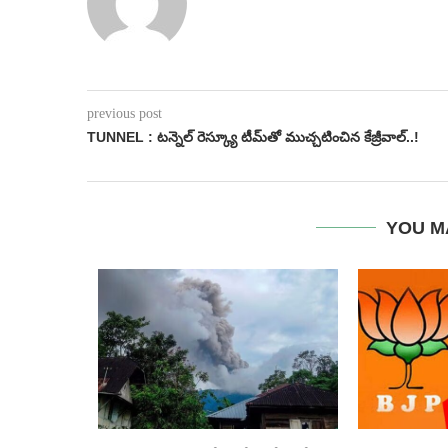
previous post
TUNNEL : టన్నెల్ రెస్క్యూ టీమ్‌తో ముచ్చటించిన కేజ్రీవాల్..!
YOU M