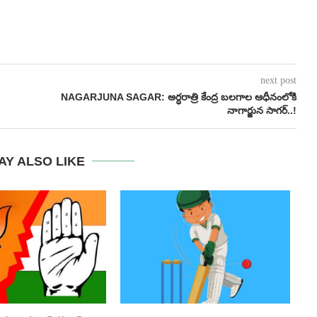
next post
NAGARJUNA SAGAR: అర్ధరాత్రి కేంద్ర బలగాల ఆధీనంలోకి
నాగార్జున సాగర్..!
AY ALSO LIKE