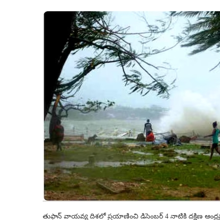
తుఫాన్ వాయవ్య దిశలో ప్రయాణించి డిసెంబర్ 4 నాటికి దక్షిణ ఆంధ్