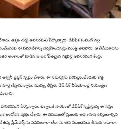
ేశారు. తక్షణ చర్య అవసరమని పేర్కొన్నారు. డీప్‌ఫేక్ కంటెంట్ వల్ల
ించేందుకు ఈ సమావేశాన్ని నిర్వహించినట్లు మంత్రి తెలిపారు. ఆ వీడియోలను
ానిజం సహా ఇతర అంశాలతో కూడిన ఓ బలోపేతమైన వ్యవస్థ అవసరమని కేంద్రం
వనీ వైష్ణవ్ స్పష్టం చేశారు. ఈ సమస్యను పరిష్కరించేందుకు కొత్త
ర్తి చేస్తామన్నారు. ముప్పు తీవ్రత, డీప్ ఫేక్ వీడియోలపై నియంత్రణ
డించారు.
హానికరమని పేర్కొన్నారు. టెక్నాలజీ సాయంతో డీప్‌ఫేక్‌ సృష్టిస్తున్న ఈ నష్టం
 ఆయన ఆందోళన వ్యక్తం చేశారు. ఈ విషయంలో ప్రజలకు అవగాహన కల్పించాల్సిన
 ఉన్న ఫ్రేమ్​వర్క్​ను సవరించాలా లేదా నూతన నిబంధనలు తీసుకు రావాలా,