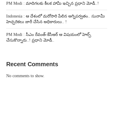
PM Modi : మాదిగలకు కీలక హామీ ఇచ్చిన ప్రధాని మోడీ..!
Indonesia : ఆ దేశంలో మరోసారి పేలిన అగ్నిపర్వతం.. సునామీ
హెచ్చరికలు జారీ చేసిన అధికారులు.. !
PM Modi : సీఎం రేవంత్-కేసీఆర్ ఆ విషయంలో హెల్ప్
చేసుకొన్నారు..! ప్రధాని మోడీ..
Recent Comments
No comments to show.