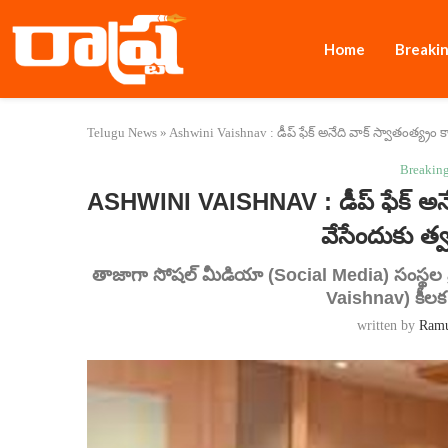
Home
Breaki
Telugu News
»
Ashwini Vaishnav : డీప్ ఫేక్ అనేది వాక్ స్వాతంత్య్రం క
Breakin
ASHWINI VAISHNAV : డీప్ ఫేక్ అనేది
వేసేందుకు త్వ
తాజాగా సోషల్ మీడియా (Social Media) సంస్థల ప్రత
Vaishnav) కీలక
written by
Ram