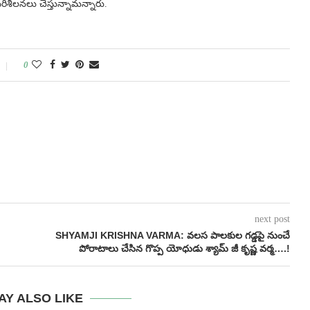
రిశీలనలు చేస్తున్నామన్నారు.
0
next post
SHYAMJI KRISHNA VARMA: వలస పాలకుల గడ్డపై నుంచే
పోరాటాలు చేసిన గొప్ప యోధుడు శ్యామ్ జీ కృష్ణ వర్మ….!
AY ALSO LIKE