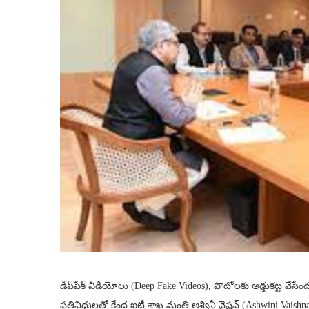
డీప్​ఫేక్​ వీడియోలు (Deep Fake Videos), ఫొటోలకు అడ్డుకట్ట వేసే
ప్రతినిధులతో కేంద్ర ఐటీ శాఖ మంత్రి అశ్వినీ వైష్ణవ్ (Ashwini Vai