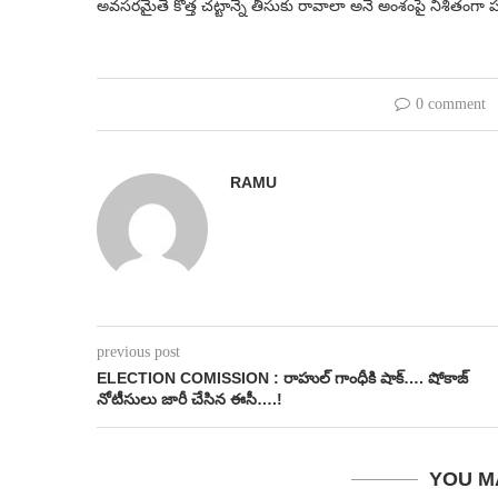
అవసరమైతే కొత్త చట్టాన్నే తీసుకు రావాలా అనే అంశంపై నిశితంగా ప
0 comment
RAMU
previous post
ELECTION COMISSION : రాహుల్ గాంధీకి షాక్…. షోకాజ్
నోటీసులు జారీ చేసిన ఈసీ….!
YOU M