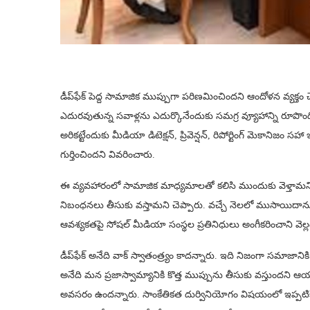
డీప్‌ఫేక్ పెద్ద సామాజిక ముప్పుగా పరిణమించిందని ఆందోళన వ్యక్తం చ
ఎదురవుతున్న సవాళ్లను ఎదుర్కొనేందుకు సమగ్ర వ్యూహాన్ని రూపొంద
అరికట్టేందుకు మీడియా డిటెక్షన్​, ప్రివెన్షన్​, రిపోర్టింగ్​ మెక
గుర్తించిందని వివరించారు.
ఈ వ్యవహారంలో సామాజిక మాధ్యమాలతో కలిసి ముందుకు వెళ్తామని అశ్
నిబంధనలు తీసుకు వస్తామని చెప్పారు. వచ్చే నెలలో ముసాయిదాను పూ
ఆవశ్యకతపై సోషల్ మీడియా సంస్థల ప్రతినిధులు అంగీకరించాని వెల్ల
డీప్‌ఫేక్ అనేది వాక్ స్వాతంత్ర్యం కాదన్నారు. ఇది నిజంగా సమాజానికి 
అనేది మన ప్రజాస్వామ్యానికి కొత్త ముప్పును తీసుకు వస్తుందని
అవసరం ఉందన్నారు. సాంకేతికత దుర్వినియోగం విషయంలో ఇప్పటికే