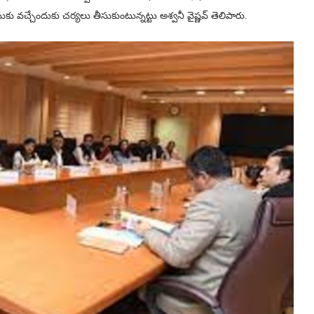
 వచ్చేందుకు చర్యలు తీసుకుంటున్నట్టు అశ్వనీ వైష్ణవ్ తెలిపారు.