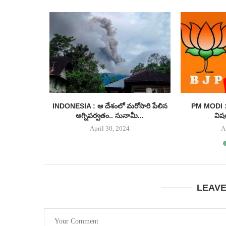
కేసీఆర్
INDONESIA : ఆ దేశంలో మరోసారి పేలిన
PM MODI : 
నరు.....
అగ్నిపర్వతం.. సునామీ...
విష
April 30, 2024
A
LEAV