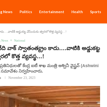
ng News
Politics
Entertainment
Health
Sports
ాదు….వాటికి అడ్డుకట్ట వేసేందుకు త్వరలో కొత్త వ్యవస్థ…!
g News
National
 వాక్ స్వాతంత్య్రం కాదు….వాటికి అడ్డుకట్ట
రలో కొత్త వ్యవస్థ…!
ినిధులతో కేంద్ర ఐటీ శాఖ మంత్రి అశ్వినీ వైష్ణవ్ (Ashwini
 సమావేశం నిర్వహించారు.
u
November 23, 2023