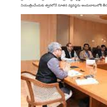
నియంత్రించేందుకు త్వరలోనే నూతన వ్యవస్థను అందుబాటులోకి తీసుకు