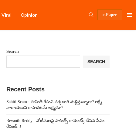
Viral
Opinion
e-Paper
Search
SEARCH
Recent Posts
Sahiti Scam : సాహితీ కేసుని పక్కదారి మళ్లిస్తున్నారా? లక్ష్మీ
నారాయణని కాపాడటమే లక్ష్యమా?
Revanth Reddy : నోటీసులపై షాకింగ్స్ కామెంట్స్ చేసిన సీఎం
రేవంత్..!