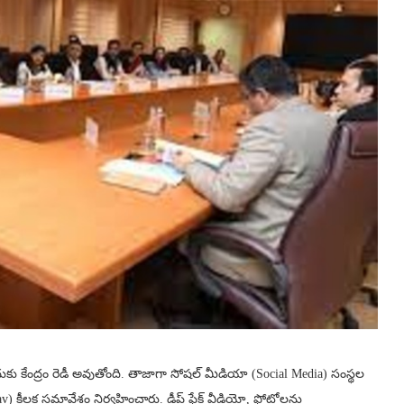
ందుకు కేంద్రం రెడీ అవుతోంది. తాజాగా సోషల్ మీడియా (Social Media) సంస్థల
shnav) కీలక సమావేశం నిర్వహించారు. డీప్ ఫేక్ వీడియో, ఫోటోలను