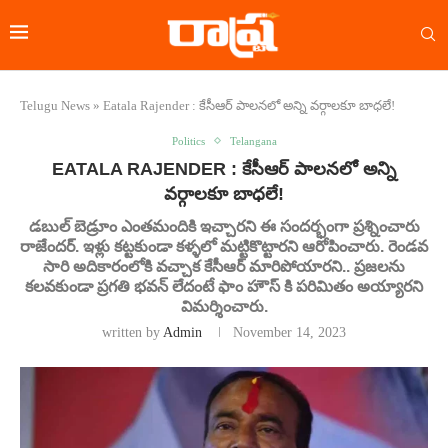
Telugu News
»
Eatala Rajender : కేసీఆర్ పాలనలో అన్ని వర్గాలకూ బాధలే!
Politics
Telangana
EATALA RAJENDER : కేసీఆర్ పాలనలో అన్ని
వర్గాలకూ బాధలే!
డబుల్ బెడ్రూం ఎంతమందికి ఇచ్చారని ఈ సందర్భంగా ప్రశ్నించారు
రాజేందర్. ఇళ్లు కట్టకుండా కళ్ళలో మట్టికొట్టారని ఆరోపించారు. రెండవ
సారి అదికారంలోకి వచ్చాక కేసీఆర్ మారిపోయారని.. ప్రజలను
కలవకుండా ప్రగతి భవన్ లేదంటే ఫాం హౌస్ కి పరిమితం అయ్యారని
విమర్శించారు.
written by
Admin
November 14, 2023