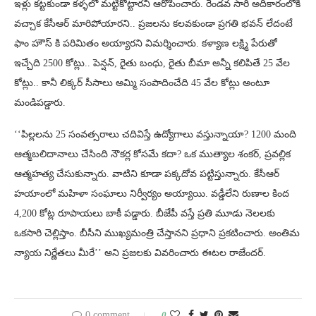
ఇళ్లు కట్టకుండా కళ్ళలో మట్టికొట్టారని ఆరోపించారు. రెండవ సారి అదికారంలోకి
వచ్చాక కేసీఆర్ మారిపోయారని.. ప్రజలను కలవకుండా ప్రగతి భవన్ లేదంటే
ఫాం హౌస్ కి పరిమితం అయ్యారని విమర్శించారు. కళ్యాణ లక్ష్మి పేరుతో
ఇచ్చేది 2500 కోట్లు.. పెన్షన్, రైతు బంధు, రైతు బీమా అన్నీ కలిపితే 25 వేల
కోట్లు.. కానీ లిక్కర్ సీసాలు అమ్మి సంపాదించేది 45 వేల కోట్లు అంటూ
మండిపడ్డారు.
‘‘పిల్లలను 25 సంవత్సరాలు చదివిస్తే ఉద్యోగాలు వస్తున్నాయా? 1200 మంది
ఆత్మబలిదానాలు చేసింది నౌకర్ల కోసమే కదా? ఒక ముత్యాల శంకర్, ప్రవల్లిక
ఆత్మహత్య చేసుకున్నారు. వాటిని కూడా పక్కదోవ పట్టిస్తున్నారు. కేసీఆర్
హయాంలో మహిళా సంఘాలు నిర్వీర్యం అయ్యాయి. వడ్డీలేని రుణాల కింద
4,200 కోట్ల రూపాయలు బాకీ పడ్డారు. బీజేపీ వస్తే ప్రతి మూడు నెలలకు
ఒకసారి చెల్లిస్తాం. బీసీని ముఖ్యమంత్రి చేస్తానని ప్రధాని ప్రకటించారు. అంతిమ
న్యాయ నిర్ణేతలు మీరే’’ అని ప్రజలకు వివరించారు ఈటల రాజేందర్.
0 comment
0