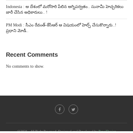
Indonesia : ఆ దేశంలో మరోసారి పేలిన అగ్నిపర్వతం.. సునామీ హెచ్చరికలు
జారీ చేసిన అధికారులు.. !
PM Modi : సీఎం రేవంత్-కేసీఆర్ ఆ విషయంలో హెల్ప్ చేసుకొన్నారు..!
ప్రధాని మోడీ..
Recent Comments
No comments to show.
@2021 - All Right Reserved. Designed and Developed by
PenciDesign