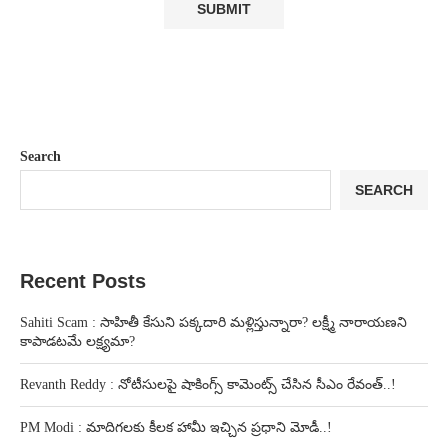
Search
SEARCH
Recent Posts
Sahiti Scam : సాహితీ కేసుని పక్కదారి మళ్లిస్తున్నారా? లక్ష్మీ నారాయణని
కాపాడటమే లక్ష్యమా?
Revanth Reddy : నోటీసులపై షాకింగ్స్ కామెంట్స్ చేసిన సీఎం రేవంత్..!
PM Modi : మాదిగలకు కీలక హామీ ఇచ్చిన ప్రధాని మోడీ..!