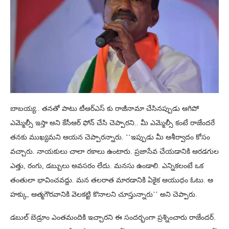
బాబయ్య.. తనతో పాటు టీఆర్ఎస్ కు రాజీనామా చేసినప్పుడు ఆగిపో
ఎమ్మెల్సీ ఇస్తా అని కేసీఆర్ ఫోన్ చేసి చెప్పారని.. మీ ఎమ్మెల్సీ కంటే రాజేందరే
తనకు ముఖ్యమని ఆయన చెప్పారన్నారు. ‘‘ఇప్పుడు మీ ఆశీర్వాదం కోసం
వచ్చారు. నాయకులు చాలా రకాలు ఉంటారు. ప్రజాసేవ చేయడానికి ఆరడగుల
ఎత్తు, రంగు, డబ్బులు అవసరం లేదు. మనసు ఉండాలి. ఎన్నికలంటే ఒక
తంతులా భావించవద్దు. మన తలరాత మారడానికి ఏకైక ఆయుధం ఓటు. ఆ
హక్కు, ఆత్మగౌరవానికి వెలకట్టి కొనాలని చూస్తున్నారు’’ అని చెప్పారు.
డబుల్ బెడ్రూం ఎంతమందికి ఇచ్చారని ఈ సందర్భంగా ప్రశ్నించారు రాజేందర్.