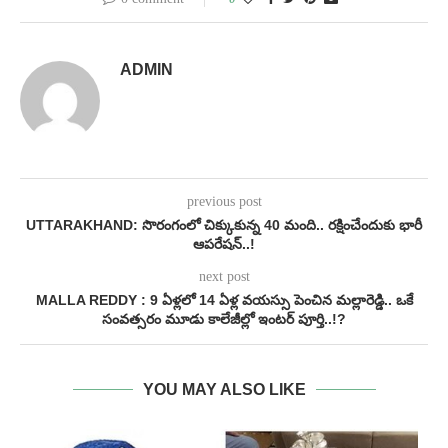
ADMIN
previous post
UTTARAKHAND: సొరంగంలో చిక్కుకున్న 40 మంది.. ర‌క్షించేందుకు భారీ
ఆప‌రేష‌న్‌..!
next post
MALLA REDDY : 9 ఏళ్లలో 14 ఏళ్ల వయస్సు పెంచిన మల్లారెడ్డి.. ఒకే
సంవత్సరం మూడు కాలేజీల్లో ఇంటర్ పూర్తి..!?
YOU MAY ALSO LIKE