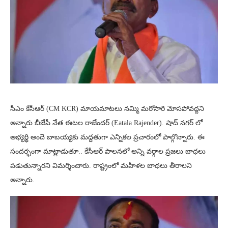
సీఎం కేసీఆర్ (CM KCR) మాయమాటలు నమ్మి మరోసారి మోసపోవద్దని
అన్నారు బీజేపీ నేత ఈటల రాజేందర్ (Eatala Rajender). షాద్ నగర్ లో
అభ్యర్థి అందె బాబయ్యకు మద్దతుగా ఎన్నికల ప్రచారంలో పాల్గొన్నారు. ఈ
సందర్భంగా మాట్లాడుతూ.. కేసీఆర్ పాలనలో అన్ని వర్గాల ప్రజలు బాధలు
పడుతున్నారని విమర్శించారు. రాష్ట్రంలో మహిళల బాధలు తీరాలని
అన్నారు.