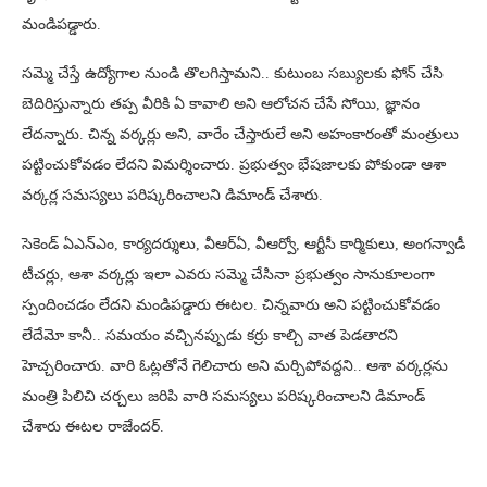
మండిపడ్డారు.
సమ్మె చేస్తే ఉద్యోగాల నుండి తొలగిస్తామని.. కుటుంబ సబ్యులకు ఫోన్ చేసి
బెదిరిస్తున్నారు తప్ప వీరికి ఏ కావాలి అని ఆలోచన చేసే సోయి, జ్ఞానం
లేదన్నారు. చిన్న వర్కర్లు అని, వారేం చేస్తారులే అని అహంకారంతో మంత్రులు
పట్టించుకోవడం లేదని విమర్శించారు. ప్రభుత్వం భేషజాలకు పోకుండా ఆశా
వర్కర్ల సమస్యలు పరిష్కరించాలని డిమాండ్ చేశారు.
సెకెండ్ ఏఎన్ఎం, కార్యదర్శులు, వీఆర్ఏ, వీఆర్వో, ఆర్టీసీ కార్మికులు, అంగన్వాడీ
టీచర్లు, ఆశా వర్కర్లు ఇలా ఎవరు సమ్మె చేసినా ప్రభుత్వం సానుకూలంగా
స్పందించడం లేదని మండిపడ్డారు ఈటల. చిన్నవారు అని పట్టించుకోవడం
లేదేమో కానీ.. సమయం వచ్చినప్పుడు కర్రు కాల్చి వాత పెడతారని
హెచ్చరించారు. వారి ఓట్లతోనే గెలిచారు అని మర్చిపోవద్దని.. ఆశా వర్కర్లను
మంత్రి పిలిచి చర్చలు జరిపి వారి సమస్యలు పరిష్కరించాలని డిమాండ్
చేశారు ఈటల రాజేందర్.