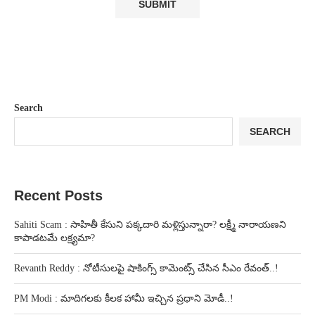
Search
SEARCH
Recent Posts
Sahiti Scam : సాహితీ కేసుని పక్కదారి మళ్లిస్తున్నారా? లక్ష్మీ నారాయణని
కాపాడటమే లక్ష్యమా?
Revanth Reddy : నోటీసులపై షాకింగ్స్ కామెంట్స్ చేసిన సీఎం రేవంత్..!
PM Modi : మాదిగలకు కీలక హామీ ఇచ్చిన ప్రధాని మోడీ..!