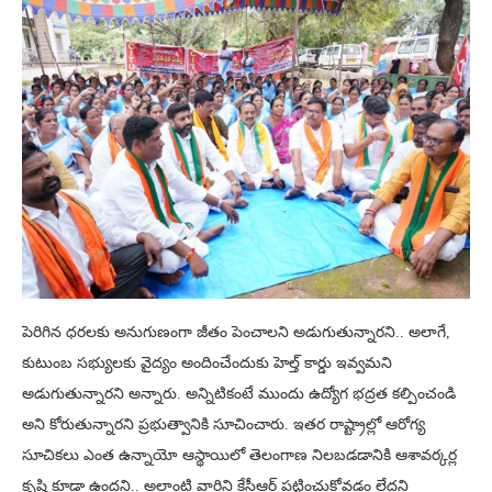
పెరిగిన ధరలకు అనుగుణంగా జీతం పెంచాలని అడుగుతున్నారని.. అలాగే,
కుటుంబ సభ్యులకు వైద్యం అందించేందుకు హెల్త్ కార్డు ఇవ్వమని
అడుగుతున్నారని అన్నారు. అన్నిటికంటే ముందు ఉద్యోగ భద్రత కల్పించండి
అని కోరుతున్నారని ప్రభుత్వానికి సూచించారు. ఇతర రాష్ట్రాల్లో ఆరోగ్య
సూచికలు ఎంత ఉన్నాయో ఆస్థాయిలో తెలంగాణ నిలబడడానికి ఆశావర్కర్ల
కృషి కూడా ఉందని.. అలాంటి వారిని కేసీఆర్ పట్టించుకోవడం లేదని