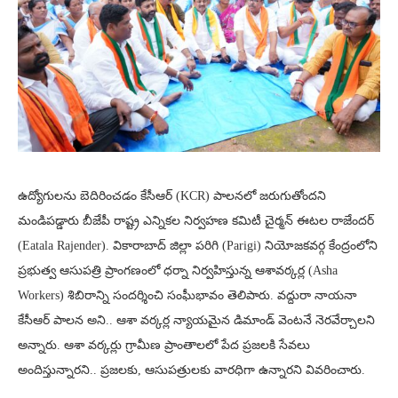
ఉద్యోగులను బెదిరించడం కేసీఆర్ (KCR) పాలనలో జరుగుతోందని
మండిపడ్డారు బీజేపీ రాష్ట్ర ఎన్నికల నిర్వహణ కమిటీ చైర్మన్ ఈటల రాజేందర్
(Eatala Rajender). వికారాబాద్ జిల్లా పరిగి (Parigi) నియోజకవర్గ కేంద్రంలోని
ప్రభుత్వ ఆసుపత్రి ప్రాంగణంలో ధర్నా నిర్వహిస్తున్న ఆశావర్కర్ల (Asha
Workers) శిబిరాన్ని సందర్శించి సంఘీభావం తెలిపారు. వద్దురా నాయనా
కేసీఆర్ పాలన అని.. ఆశా వర్కర్ల న్యాయమైన డిమాండ్ వెంటనే నెరవేర్చాలని
అన్నారు. ఆశా వర్కర్లు గ్రామీణ ప్రాంతాలలో పేద ప్రజలకి సేవలు
అందిస్తున్నారని.. ప్రజలకు, ఆసుపత్రులకు వారధిగా ఉన్నారని వివరించారు.