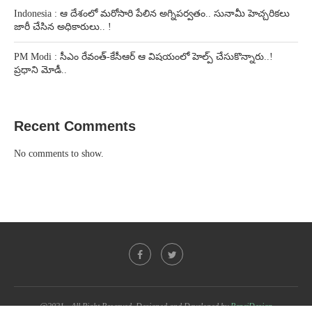
Indonesia : ఆ దేశంలో మరోసారి పేలిన అగ్నిపర్వతం.. సునామీ హెచ్చరికలు
జారీ చేసిన అధికారులు.. !
PM Modi : సీఎం రేవంత్-కేసీఆర్ ఆ విషయంలో హెల్ప్ చేసుకొన్నారు..!
ప్రధాని మోడీ..
Recent Comments
No comments to show.
@2021 - All Right Reserved. Designed and Developed by
PenciDesign