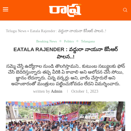
Telugu News
»
Eatala Rajender : వద్దురా నాయనా కేసీఆర్ పాలన..!
Breaking News
Politics
Telangana
EATALA RAJENDER : వద్దురా నాయనా కేసీఆర్
పాలన..!
సమ్మె చేస్తే ఉద్యోగాల నుండి తొలగిస్తామని.. కుటుంబ సబ్యులకు ఫోన్
చేసి బెదిరిస్తున్నారు తప్ప వీరికి ఏ కావాలి అని ఆలోచన చేసే సోయి,
జ్ఞానం లేదన్నారు. చిన్న వర్కర్లు అని, వారేం చేస్తారులే అని
అహంకారంతో మంత్రులు పట్టించుకోవడం లేదని విమర్శించారు.
written by
Admin
October 1, 2023