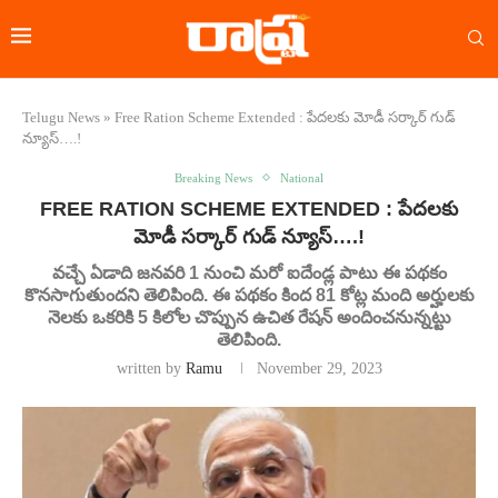
Telugu News
»
Free Ration Scheme Extended : పేదలకు మోడీ సర్కార్ గుడ్
న్యూస్….!
Breaking News
National
FREE RATION SCHEME EXTENDED : పేదలకు
మోడీ సర్కార్ గుడ్ న్యూస్….!
వచ్చే ఏడాది జనవరి 1 నుంచి మరో ఐదేండ్ల పాటు ఈ పథకం
కొనసాగుతుందని తెలిపింది. ఈ పథకం కింద 81 కోట్ల మంది అర్హులకు
నెలకు ఒకరికి 5 కిలోల చొప్పున ఉచిత రేషన్ అందించనున్నట్టు
తెలిపింది.
written by
Ramu
November 29, 2023