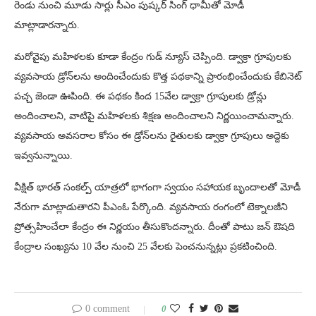
రెండు నుంచి మూడు సార్లు సీఎం పుష్కర్ సింగ్ ధామీతో మోడీ
మాట్లాడారన్నారు.
మరోవైపు మహిళలకు కూడా కేంద్రం గుడ్ న్యూస్ చెప్పింది. డ్వాక్రా గ్రూపులకు
వ్యవసాయ డ్రోన్‌లను అందించేందుకు కొత్త పథకాన్ని ప్రారంభించేందుకు కేబినెట్
పచ్చ జెండా ఊపింది. ఈ పథకం కింద 15వేల డ్వాక్రా గ్రూపులకు డ్రోన్లు
అందించాలని, వాటిపై మహిళలకు శిక్షణ అందించాలని నిర్ణయించామన్నారు.
వ్యవసాయ అవసరాల కోసం ఈ డ్రోన్​లను రైతులకు డ్వాక్రా గ్రూపులు అద్దెకు
ఇవ్వనున్నాయి.
వీక్షిత్ భారత్ సంకల్ప్ యాత్రలో భాగంగా స్వయం సహాయక బృందాలతో మోడీ
నేరుగా మాట్లాడుతారని పీఎంఓ పేర్కొంది. వ్యవసాయ రంగంలో టెక్నాలజీని
ప్రోత్సహించేలా కేంద్రం ఈ నిర్ణయం తీసుకొందన్నారు. దీంతో పాటు జన్ ఔషది
కేంద్రాల సంఖ్యను 10 వేల నుంచి 25 వేలకు పెంచనున్నట్లు ప్రకటించింది.
0 comment
0