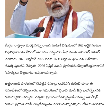
కేంద్రం, రాష్ట్రాల మధ్య పన్ను రాబడి పంపిణీ విషయంలో 16వ ఆర్థిక సంఘం
విధివిధానాలకు కేబినెట్ ఆమోదం చెప్పిందని కేంద్ర మంత్రి అనురాగ్ ఠాకూర్
తెలిపారు. 2025 అక్టోబర్ 2025 వరకు 16 వ ఆర్థిక సంఘం తన నివేదికను
సమర్పిస్తుందని చెప్పారు. 2026 ఏప్రిల్ నుంచి ప్రారంభమయ్యే ఐదేండ్ల కాలానికి
సిఫార్సులు చెల్లుబాటు అవుతాయన్నారు.
ఉత్తరాఖండ్ సొరంగంలో చేపట్టిన రెస్క్యూ ఆపరేషన్ గురించి కూడా ఈ
సమావేశంలో చర్చించారు. ఆ సమయంలో ప్రధాని మోడీ తీవ్ర భావోద్వేగానికి
గురయ్యారని చెప్పారు. ఎన్నికల ప్రచారంలో ఉన్నప్పటికీ రెస్క్యూ ఆపరేషన్
గురించి ప్రధాని మోడీ ఎప్పటికప్పుడు తెలుసుకున్నారన్నారు. రోజుకు సుమారు