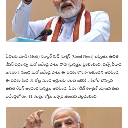
పేదలకు మోడీ (Modi) సర్కార్ గుడ్ న్యూస్ (Good News) చెప్పింది. ఉచిత
రేషన్ పథకాన్ని మరో ఐదేండ్ల పాటు పొడిగిస్తున్నట్టు ప్రకటించింది. వచ్చే ఏడాది
జనవరి 1 నుంచి మరో ఐదేండ్ల పాటు ఈ పథకం కొనసాగుతుందని తెలిపింది.
ఈ పథకం కింద 81 కోట్ల మంది అర్హులకు నెలకు ఒకరికి 5 కిలోల చొప్పున
ఉచిత రేషన్ అందించనున్నట్టు తెలిపింది. పీఎం గరీబ్ కళ్యాణ్ యోజన కింద
ఐదేండ్లలో రూ. 11.8లక్షల కోట్లు ఖర్చవుతుందని వెల్లడించింది.