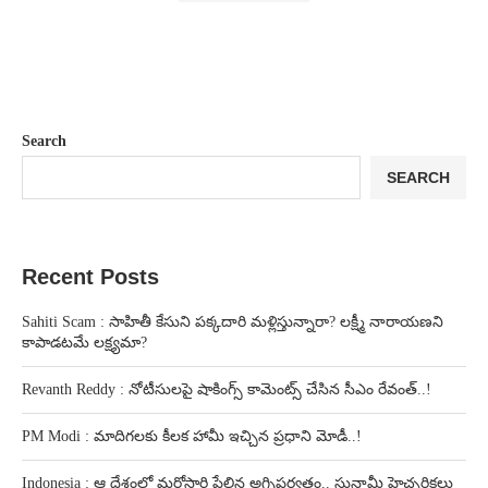
Search
SEARCH
Recent Posts
Sahiti Scam : సాహితీ కేసుని పక్కదారి మళ్లిస్తున్నారా? లక్ష్మీ నారాయణని
కాపాడటమే లక్ష్యమా?
Revanth Reddy : నోటీసులపై షాకింగ్స్ కామెంట్స్ చేసిన సీఎం రేవంత్..!
PM Modi : మాదిగలకు కీలక హామీ ఇచ్చిన ప్రధాని మోడీ..!
Indonesia : ఆ దేశంలో మరోసారి పేలిన అగ్నిపర్వతం.. సునామీ హెచ్చరికలు