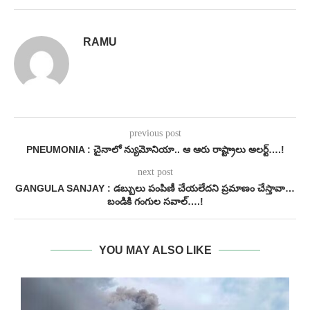
RAMU
previous post
PNEUMONIA : చైనాలో న్యుమోనియా.. ఆ ఆరు రాష్ట్రాలు అలర్ట్….!
next post
GANGULA SANJAY : డబ్బులు పంపిణీ చేయలేదని ప్రమాణం చేస్తావా…
బండికి గంగుల సవాల్….!
YOU MAY ALSO LIKE