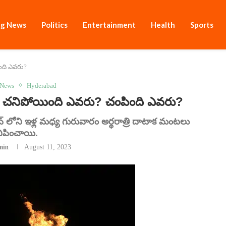
ng News
Politics
Entertainment
Health
Sports
ింది ఎవరు?
 News
Hyderabad
.. చనిపోయింది ఎవరు? చంపింది ఎవరు?
ేవ్‌ లోని ఇళ్ల మధ్య గురువారం అర్ధరాత్రి దాటాక మంటలు
ిపించాయి.
min
August 11, 2023