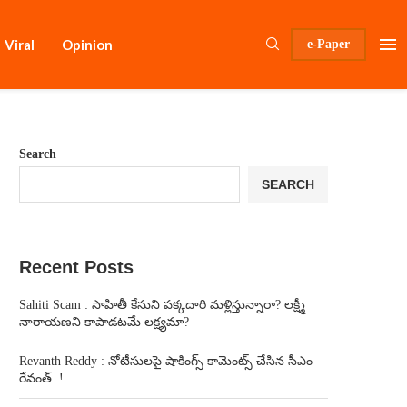
Viral
Opinion
e-Paper
Search
SEARCH
Recent Posts
Sahiti Scam : సాహితీ కేసుని పక్కదారి మళ్లిస్తున్నారా? లక్ష్మీ
నారాయణని కాపాడటమే లక్ష్యమా?
Revanth Reddy : నోటీసులపై షాకింగ్స్ కామెంట్స్ చేసిన సీఎం
రేవంత్..!