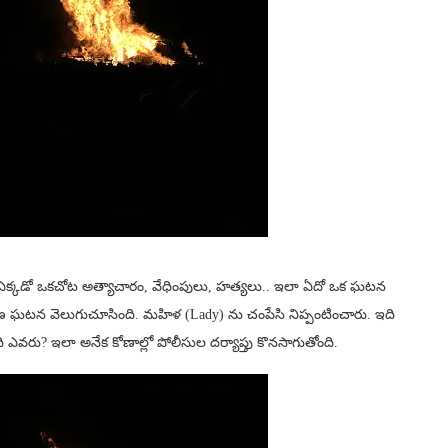
 ఎక్కడో ఒకచోట అత్యాచారం, వేధింపులు, హత్యలు.. ఇలా ఏదో ఒక ఘటన
ుణ ఘటన వెలుగుచూసింది. మహిళ (Lady) ను చంపేసి నిప్పంటించారు. ఇది
ి ఎవరు? ఇలా అనేక కోణాల్లో పోలీసుల దర్యాప్తు కొనసాగుతోంది.