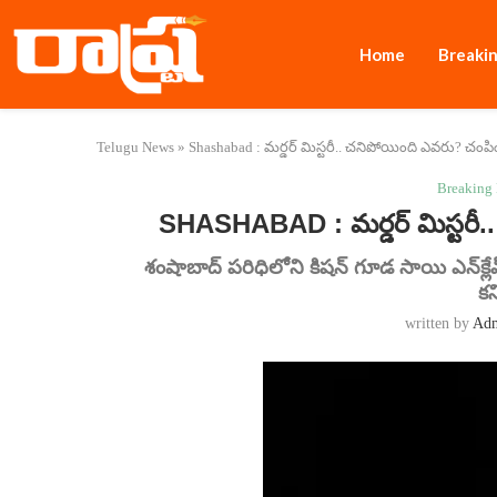
Home
Breaki
Telugu News
»
Shashabad : మర్డర్ మిస్టరీ.. చనిపోయింది ఎవరు? చంప
Breaking
SHASHABAD : మర్డర్ మిస్టరీ
శంషాబాద్ పరిధిలోని కిషన్‌ గూడ సాయి ఎన్‌క్ల
కన
written by
Ad