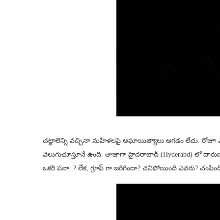
చట్టాలెన్ని వచ్చినా మహిళలపై అఘాయిత్యాలు ఆగడం లేదు. రోజూ
వెలుగుచూస్తూనే ఉంది. తాజాగా హైదరాబాద్ (Hyderabd) లో దార
ఒకరి పనా..? లేక, గ్రూప్ గా జరిగిందా? చనిపోయింది ఎవరు? చంపింద