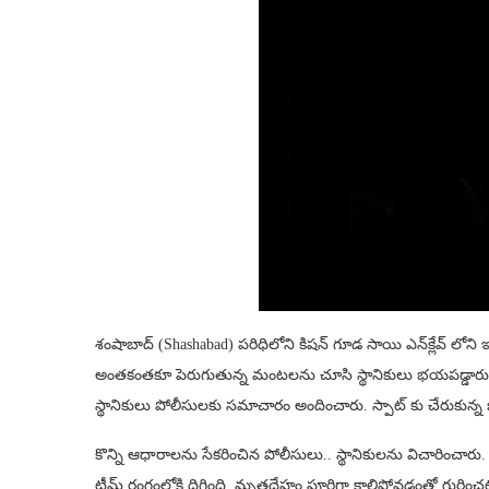
శంషాబాద్ (Shashabad) పరిధిలోని కిషన్‌ గూడ సాయి ఎన్‌క్లేవ్‌ లోన
అంతకంతకూ పెరుగుతున్న మంటలను చూసి స్థానికులు భయపడ్డారు. ద
స్థానికులు పోలీసులకు సమాచారం అందించారు. స్పాట్ కు చేరుకున్న 
కొన్ని ఆధారాలను సేకరించిన పోలీసులు.. స్థానికులను విచారించారు. స
టీమ్ రంగంలోకి దిగింది. మృతదేహం పూర్తిగా కాలిపోవడంతో గుర్తించటం