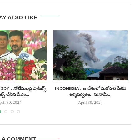
AY ALSO LIKE
 : నోటీసులపై షాకింగ్స్
INDONESIA : ఆ దేశంలో మరోసారి పేలిన
్స్ చేసిన సీఎం...
అగ్నిపర్వతం.. సునామీ...
pril 30, 2024
April 30, 2024
E A COMMENT