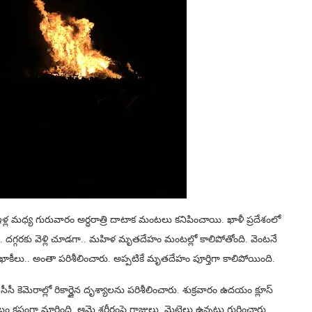
ి ఇళ్ల మధ్య గురువారం అర్ధరాత్రి దాటాక మంటలు కనిపించాయి. ఖాళీ ప్రదేశంలో
గ్గరకు వెళ్లి చూడగా.. మహిళ మృతదేహం మంటల్లో కాలిపోతోంది. వెంటనే
ఖాకీలు.. అంతా పరిశీలించారు. అప్పటికే మృతదేహం పూర్తిగా కాలిపోయింది.
ీసీ కెమెరాల్లో రికార్డైన దృశ్యాలను పరిశీలించారు. శుక్రవారం ఉదయం క్లూస్
 కష్టంగా మారింది. ఆమె శరీరంపై గాజులు, మెట్టెలు ఉన్నట్లు గుర్తించారు.