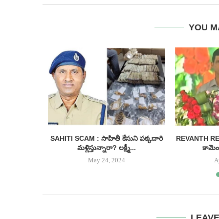
YOU M
 : అంగన్
SAHITI SCAM : సాహితీ కేసుని పక్కదారి
REVANTH REDDY
 సీఎం...
మళ్లిస్తున్నారా? లక్ష్మీ...
కామెంట
May 24, 2024
A
LEAV