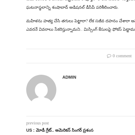
ఘటనాస్థలాన్ని శంషాబాద్‌ అడిషనల్‌ డీసీపీ పరిశీలించారు.
మహిళను హత్య చేసి తగులు పెట్టారా? లేక సజీవ దహనం చేశారా అనేద
ఎవరనే వివరాలు సేకరిస్తున్నామని.. మిస్సింగ్ కేసులపై ఫోకస్ పెట్టామని
0 comment
ADMIN
previous post
US : మోడీ గ్రేట్.. అమెరికన్ సింగర్ ప్రశంస