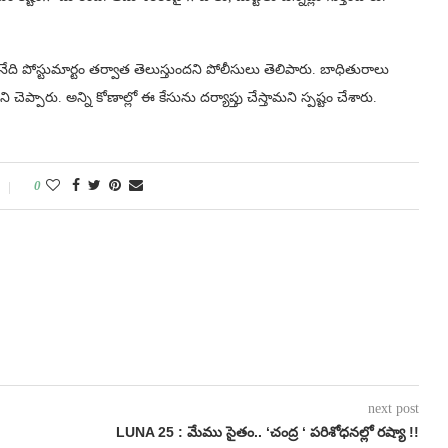
ి పోస్టుమార్టం తర్వాత తెలుస్తుందని పోలీసులు తెలిపారు. బాధితురాలు
 చెప్పారు. అన్ని కోణాల్లో ఈ కేసును దర్యాప్తు చేస్తామని స్పష్టం చేశారు.
0
next post
LUNA 25 : మేము సైతం.. ‘చంద్ర ‘ పరిశోధనల్లో రష్యా !!