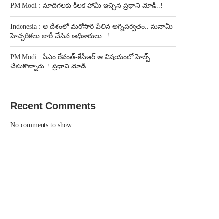
PM Modi : మాదిగలకు కీలక హామీ ఇచ్చిన ప్రధాని మోడీ..!
Indonesia : ఆ దేశంలో మరోసారి పేలిన అగ్నిపర్వతం.. సునామీ
హెచ్చరికలు జారీ చేసిన అధికారులు.. !
PM Modi : సీఎం రేవంత్-కేసీఆర్ ఆ విషయంలో హెల్ప్
చేసుకొన్నారు..! ప్రధాని మోడీ..
Recent Comments
No comments to show.