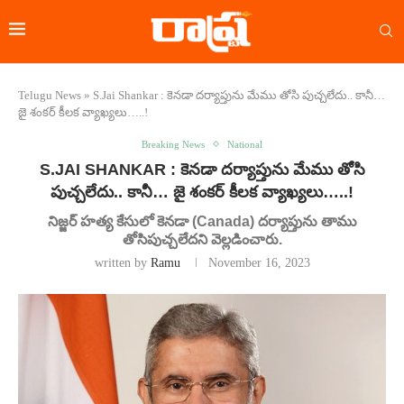
Telugu News
»
S.Jai Shankar : కెనడా దర్యాప్తును మేము తోసి పుచ్చలేదు.. కానీ…
జై శంకర్ కీలక వ్యాఖ్యలు…..!
Breaking News
National
S.JAI SHANKAR : కెనడా దర్యాప్తును మేము తోసి
పుచ్చలేదు.. కానీ… జై శంకర్ కీలక వ్యాఖ్యలు…..!
నిజ్జర్ హత్య కేసులో కెనడా (Canada) దర్యాప్తును తాము
తోసిపుచ్చలేదని వెల్లడించారు.
written by
Ramu
November 16, 2023