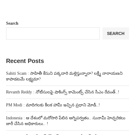
Search
SEARCH
Recent Posts
Sahiti Scam : సాహితీ కేసుని పక్కదారి మళ్లిస్తున్నారా? లక్ష్మీ నారాయణని
కాపాడటమే లక్ష్యమా?
Revanth Reddy : నోటీసులపై షాకింగ్స్ కామెంట్స్ చేసిన సీఎం రేవంత్..!
PM Modi : మాదిగలకు కీలక హామీ ఇచ్చిన ప్రధాని మోడీ..!
Indonesia : ఆ దేశంలో మరోసారి పేలిన అగ్నిపర్వతం.. సునామీ హెచ్చరికలు
జారీ చేసిన అధికారులు.. !