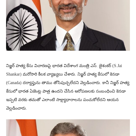
నిజ్జర్ హత్య కేసు విచారణపై భారత విదేశాంగ మంత్రి ఎస్. జైశంకర్ (S.Jai
Shankar) మరోసారి కీలక వ్యాఖ్యలు చేశారు. నిజ్జర్ హత్య కేసులో కెనడా
(Canada) దర్యాప్తును తాము తోసిపుచ్చలేదని వెల్లడించారు. కానీ నిజ్జర్ హత్య
కేసులో భారత ఏజెంట్ల పాత్ర ఉందని చేసిన ఆరోపణలకు సంబంధించి కెనడా
ఇప్పటి వరకు తమతో ఎలాంటి సాక్ష్యాధారాలను పంచుకోలేదని ఆయన
వెల్లడించారు.