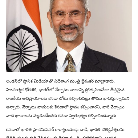
లండన్‌లో స్థానిక మీడియాతో విదేశాంగ మంత్రి జైశంకర్ మాట్లాడారు.
హింసాత్మక ధోరణికి, భారత్‌లో వేర్పాటు వాదాన్ని ప్రోత్సహించేలా తీవ్రమైన
రాజకీయ అభిప్రాయాలకు కెనడా చోటు కల్పించినట్టు తాము భావిస్తున్నామని
అన్నారు. వేర్పాటు వాదులకు కెనడాలో స్థానం కల్పించారని, వారి వేర్పాటు
వాద భావాలను వెల్లడించేందకు కెనడా స్వతంత్ర్యం కల్పించిందన్నారు.
కెనడాలో భారత హై కమిషనర్ కార్యాలయంపై దాడి, భారత దౌత్యవేత్తలను