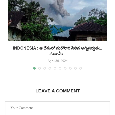
INDONESIA : ఆ దేశంలో మరోసారి పేలిన అగ్నిపర్వతం..
సునామీ...
April 30, 2024
LEAVE A COMMENT