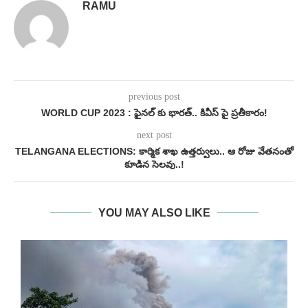
RAMU
previous post
WORLD CUP 2023 : ఫైనల్ కు భారత్.. కివీస్ పై ప్రతీకారం!
next post
TELANGANA ELECTIONS: కార్మిక శాఖ ఉత్తర్వులు.. ఆ రోజు వేతనంతో
కూడిన సెలవు..!
YOU MAY ALSO LIKE