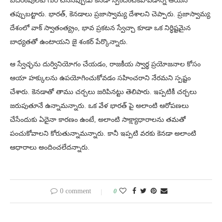
బెదిరింపులకు గురి చేసినప్పుడు కెనడా స్పందించకపోవడాన్ని ఆయన
తప్పుబట్టారు. భారత్, కెనడాలు ప్రజాస్వామ్య దేశాలని చెప్పారు. ప్రజాస్వామ్య
దేశంలో వాక్ స్వాతంత్య్రం, భావ ప్రకటన స్వేచ్చా కూడా ఒక నిర్ధిష్టమైన
బాధ్యతతో ఉంటాయని జై శంకర్ పేర్కొన్నారు.
ఆ స్వేచ్ఛను దుర్వినియోగం చేయడం, రాజకీయ స్వార్థ ప్రయోజనాల కోసం
ఆయా హక్కులను ఉపయోగించుకోవడం సహించరాని నేరమని స్పష్టం
చేశారు. కెనడాతో తాము చర్చలు జరిపినట్టు తెలిపారు. ఇప్పటికీ చర్చలు
జరుపుతూనే ఉన్నామన్నారు. ఒక వేళ భారత్ పై అలాంటి ఆరోపణలు
చేసేందుకు ఏదైనా కారణం ఉంటే, అలాంటి సాక్ష్యాధారాలను తమతో
పంచుకోవాలని కోరుతున్నామన్నారు. కానీ ఇప్పటి వరకు కెనడా అలాంటి
ఆధారాలు అందించలేదన్నారు.
0 comment
0