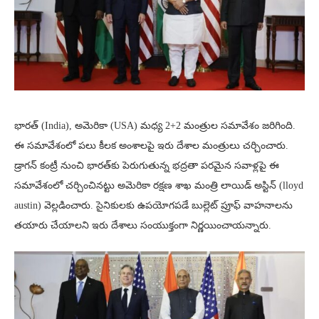
భారత్ (India), అమెరికా (USA) మధ్య 2+2 మంత్రుల సమావేశం జరిగింది.
ఈ సమావేశంలో పలు కీలక అంశాలపై ఇరు దేశాల మంత్రులు చర్చించారు.
డ్రాగన్ కంట్రీ నుంచి భారత్‌కు పెరుగుతున్న భద్రతా పరమైన సవాళ్లపై ఈ
సమావేశంలో చర్చించినట్టు అమెరికా రక్షణ శాఖ మంత్రి లాయిడ్ అస్టిన్ (lloyd
austin) వెల్లడించారు. సైనికులకు ఉపయోగపడే బుల్లెట్ ప్రూఫ్ వాహనాలను
తయారు చేయాలని ఇరు దేశాలు సంయుక్తంగా నిర్ణయించాయన్నారు.