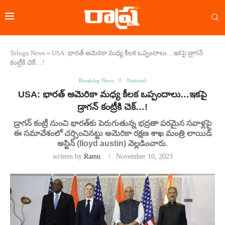
Telugu News
»
USA: భారత్ అమెరికా మధ్య కీలక ఒప్పందాలు…ఇకపై డ్రాగన్
కంట్రీకి చెక్…!
Breaking News
National
USA: భారత్ అమెరికా మధ్య కీలక ఒప్పందాలు…ఇకపై
డ్రాగన్ కంట్రీకి చెక్…!
డ్రాగన్ కంట్రీ నుంచి భారత్‌కు పెరుగుతున్న భద్రతా పరమైన సవాళ్లపై
ఈ సమావేశంలో చర్చించినట్టు అమెరికా రక్షణ శాఖ మంత్రి లాయిడ్
అస్టిన్ (lloyd austin) వెల్లడించారు.
written by
Ramu
November 10, 2023