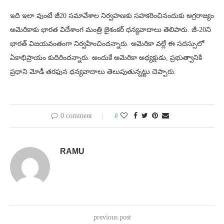
ఇది ఇలా వుంటే జీ20 సమావేశాల నిర్వహణకు సహకరించినందుకు అగ్రరాజ్యం
అమెరికాకు భారత విదేశాంగ మంత్రి జైశంకర్ ధన్యవాదాలు తెలిపారు. జీ-20ని
భారత్ విజయవంతంగా నిర్వహించిందన్నారు. అమెరికా వల్లే ఈ సదస్సులో
ఏకాభిప్రాయం కుదిరిందన్నారు. అందుకే అమెరికా అధ్యక్షుడు, ప్రభుత్వానికి
ప్రధాని మోడీ తరఫున ధన్యవాదాలు తెలుపుతున్నట్టు చెప్పారు.
0 comment
0
RAMU
previous post