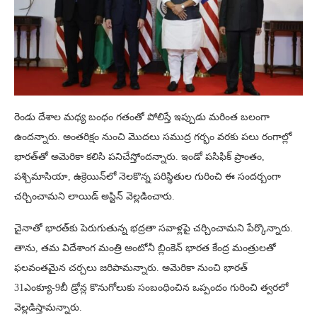
రెండు దేశాల మధ్య బంధం గతంతో పోలిస్తే ఇప్పుడు మరింత బలంగా
ఉందన్నారు. అంతరిక్షం నుంచి మొదలు సముద్ర గర్భం వరకు పలు రంగాల్లో
భారత్​తో అమెరికా కలిసి పనిచేస్తోందన్నారు. ఇండో పసిఫిక్ ప్రాంతం,
పశ్చిమాసియా, ఉక్రెయిన్​లో నెలకొన్న పరిస్థితుల గురించి ఈ సందర్బంగా
చర్చించామని లాయిడ్ అస్టిన్ వెల్లడించారు.
చైనాతో భారత్‌కు పెరుగుతున్న భద్రతా సవాళ్లపై చర్చించామని పేర్కొన్నారు.
తాను, తమ విదేశాంగ మంత్రి అంటోనీ బ్లింకెన్ భారత కేంద్ర మంత్రులతో
ఫలవంతమైన చర్చలు జరిపామన్నారు. అమెరికా నుంచి భారత్​
31ఎంక్యూ-9బీ డ్రోన్ల కొనుగోలుకు సంబంధించిన ఒప్పందం గురించి త్వరలో
వెల్లడిస్తామన్నారు.