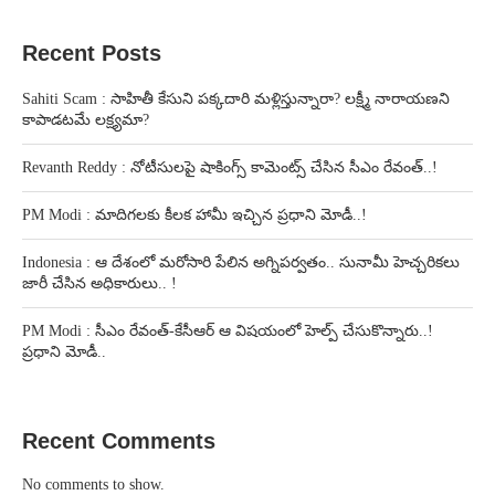
Recent Posts
Sahiti Scam : సాహితీ కేసుని పక్కదారి మళ్లిస్తున్నారా? లక్ష్మీ నారాయణని
కాపాడటమే లక్ష్యమా?
Revanth Reddy : నోటీసులపై షాకింగ్స్ కామెంట్స్ చేసిన సీఎం రేవంత్..!
PM Modi : మాదిగలకు కీలక హామీ ఇచ్చిన ప్రధాని మోడీ..!
Indonesia : ఆ దేశంలో మరోసారి పేలిన అగ్నిపర్వతం.. సునామీ హెచ్చరికలు
జారీ చేసిన అధికారులు.. !
PM Modi : సీఎం రేవంత్-కేసీఆర్ ఆ విషయంలో హెల్ప్ చేసుకొన్నారు..!
ప్రధాని మోడీ..
Recent Comments
No comments to show.