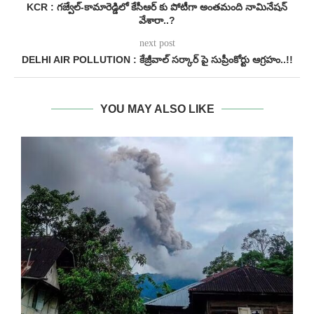
KCR : గజ్వేల్‌-కామారెడ్డిలో కేసీఆర్‌ కు పోటీగా అంతమంది నామినేషన్
వేశారా..?
next post
DELHI AIR POLLUTION : కేజ్రీవాల్ సర్కార్ పై సుప్రీంకోర్టు ఆగ్రహం..!!
YOU MAY ALSO LIKE