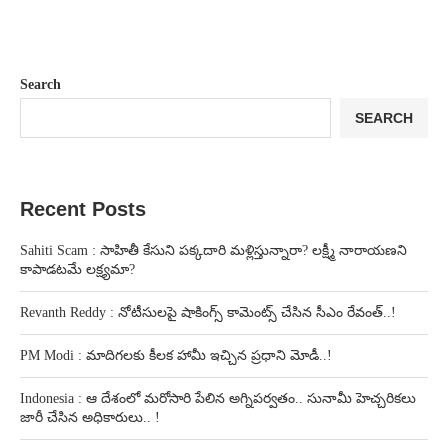
Search
SEARCH
Recent Posts
Sahiti Scam : సాహితీ కేసుని పక్కదారి మళ్లిస్తున్నారా? లక్ష్మీ నారాయణని
కాపాడటమే లక్ష్యమా?
Revanth Reddy : నోటీసులపై షాకింగ్స్ కామెంట్స్ చేసిన సీఎం రేవంత్..!
PM Modi : మాదిగలకు కీలక హామీ ఇచ్చిన ప్రధాని మోడీ..!
Indonesia : ఆ దేశంలో మరోసారి పేలిన అగ్నిపర్వతం.. సునామీ హెచ్చరికలు
జారీ చేసిన అధికారులు.. !