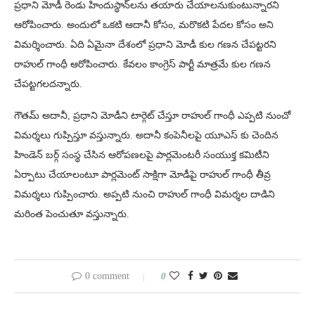
ప్రధాని మోడీ రెండు హిందుస్థాన్‌లను తయారు చేయాలనుకుంటున్నారని
ఆరోపించారు. అందులో ఒకటి ఆదానీ కోసం, మరొకటి పేదల కోసం అని
విమర్శించారు. ఏది ఏమైనా దేశంలో ప్రధాని మోడీ కుల గణన చేపట్టరని
రాహుల్ గాంధీ ఆరోపించారు. కేవలం కాంగ్రెస్ పార్టీ మాత్రమే కుల గణన
చేపట్టగలదన్నారు.
గౌతమ్ అదానీ, ప్రధాని మోడీని టార్గెట్ చేస్తూ రాహుల్ గాంధీ ఎప్పటి నుంచో
విమర్శలు గుప్పిస్తూ వస్తున్నారు. అదానీ కంపెనీలపై యూఎస్ కు చెందిన
హిండెన్ బర్గ్ సంస్థ చేసిన ఆరోపణలపై పార్లమెంటరీ సంయుక్త కమిటీని
ఏర్పాటు చేయాలంటూ పార్లమెంట్ సాక్షిగా మోడీపై రాహుల్ గాంధీ తీవ్ర
విమర్శలు గుప్పించారు. అప్పటి నుంచి రాహుల్ గాంధీ విమర్శల దాడిని
మరింత పెంచుతూ వస్తున్నారు.
0 comment
0