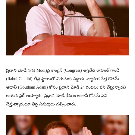
ప్రధాని మోడీ (PM Modi)పై కాంగ్రెస్ (Congress) అగ్రనేత రాహుల్ గాంధీ
(Rahul Gandhi) తీవ్ర స్థాయిలో విరుచుకు పడ్డారు. వ్యాపార వేత్త గౌతమ్
ఆదానీ (Goutham Adani) కోసం ప్రధాని మోడీ 24 గంటలు పని చేస్తున్నారని
ఆయన ఫైర్ అయ్యారు. ప్రధాని మోడీ కేవలం అదానీ కోసమే పని
చేస్తున్నారంటూ తీవ్ర విమర్శలు గుప్పించారు.