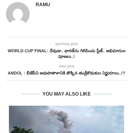
RAMU
previous post
WORLD CUP FINAL: దేవుడా.. భారత్‌ను గెలిపించు ప్లీజ్.. అభిమానుల
పూజలు..!
next post
ANDOL : బీజేపీని అధఃపాతాళానికి తొక్కిన తండ్రీకొడుకుల నిర్ణయాలు..!?
YOU MAY ALSO LIKE