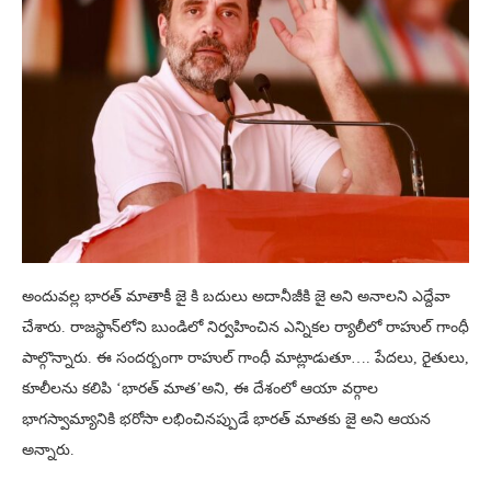
అందువల్ల భారత్ మాతాకీ జై కి బదులు అదానీజీకి జై అని అనాలని ఎద్దేవా
చేశారు. రాజస్థాన్‌లోని బుండిలో నిర్వహించిన ఎన్నికల ర్యాలీలో రాహుల్ గాంధీ
పాల్గొన్నారు. ఈ సందర్బంగా రాహుల్ గాంధీ మాట్లాడుతూ…. పేదలు, రైతులు,
కూలీలను కలిపి ‘భారత్ మాత’అని, ఈ దేశంలో ఆయా వర్గాల
భాగస్వామ్యానికి భరోసా లభించినప్పుడే భారత్ మాతకు జై అని ఆయన
అన్నారు.