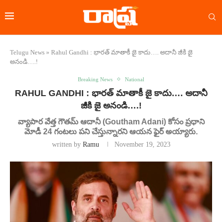
Telugu News
»
Rahul Gandhi : భారత్ మాతాకీ జై కాదు…. అదానీ జీకి జై
అనండి….!
Breaking News
National
RAHUL GANDHI : భారత్ మాతాకీ జై కాదు…. అదానీ
జీకి జై అనండి….!
వ్యాపార వేత్త గౌతమ్ ఆదానీ (Goutham Adani) కోసం ప్రధాని
మోడీ 24 గంటలు పని చేస్తున్నారని ఆయన ఫైర్ అయ్యారు.
written by
Ramu
November 19, 2023