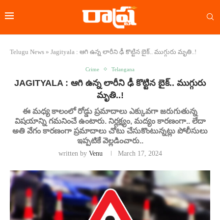
Telugu News
»
Jagityala : ఆగి ఉన్న లారీని ఢీ కొట్టిన బైక్.. ముగ్గురు మృతి..!
Crime
Telangana
JAGITYALA : ఆగి ఉన్న లారీని ఢీ కొట్టిన బైక్.. ముగ్గురు
మృతి..!
ఈ మధ్య కాలంలో రోడ్డు ప్రమాదాలు ఎక్కువగా జరుగుతున్న
విషయాన్ని గమనించే ఉంటారు. నిర్లక్ష్యం, మద్యం కారణంగా.. లేదా
అతి వేగం కారణంగా ప్రమాదాలు చోటు చేసుకొంటున్నట్లు పోలీసులు
ఇప్పటికే వెల్లడించారు..
written by
Venu
March 17, 2024