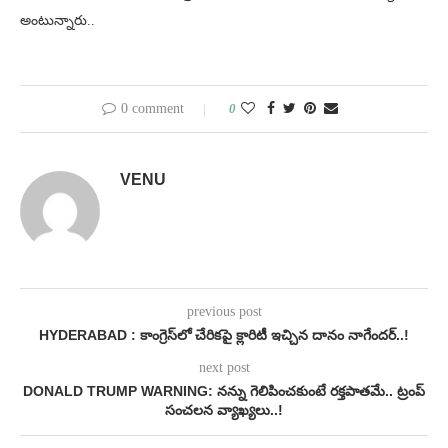
అంటున్నారు..
0 comment
0
VENU
previous post
HYDERABAD : కాంగ్రెస్‌లో చేరికపై క్లారిటీ ఇచ్చిన దానం నాగేందర్..!
next post
DONALD TRUMP WARNING: నన్ను గెలిపించకుంటే రక్తపాతమే.. ట్రంప్
సంచలన వ్యాఖ్యలు..!