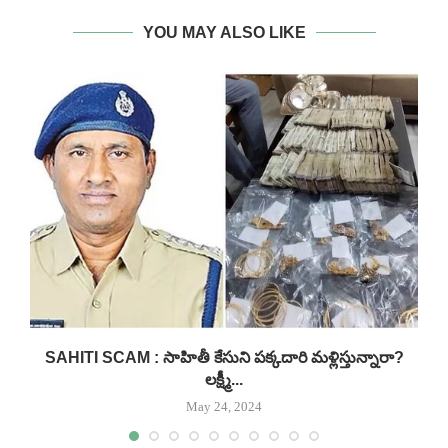
YOU MAY ALSO LIKE
SAHITI SCAM : సాహితీ కేసుని పక్కదారి మళ్లిస్తున్నారా?
లక్ష్మీ...
May 24, 2024