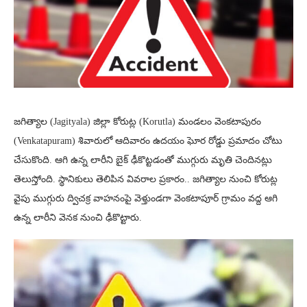
జగిత్యాల (Jagityala) జిల్లా కోరుట్ల (Korutla) మండలం వెంకటాపురం
(Venkatapuram) శివారులో ఆదివారం ఉదయం ఘోర రోడ్డు ప్రమాదం చోటు
చేసుకొంది. ఆగి ఉన్న లారీని బైక్ ఢీకొట్టడంతో ముగ్గురు మృతి చెందినట్లు
తెలుస్తోంది. స్థానికులు తెలిపిన వివరాల ప్రకారం.. జగిత్యాల నుంచి కోరుట్ల
వైపు ముగ్గురు ద్విచక్ర వాహనంపై వెళ్తుండగా వెంకటాపూర్ గ్రామం వద్ద ఆగి
ఉన్న లారీని వెనక నుంచి ఢీకొట్టారు.