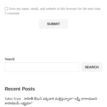
Save my name, email, and website in this browser for the next time
I comment.
Search
SEARCH
Recent Posts
Sahiti Scam : సాహితీ కేసుని పక్కదారి మళ్లిస్తున్నారా? లక్ష్మీ నారాయణని
కాపాడటమే లక్ష్యమా?