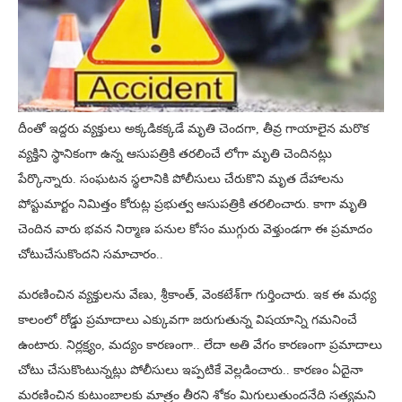
దీంతో ఇద్దరు వ్యక్తులు అక్కడికక్కడే మృతి చెందగా, తీవ్ర గాయాలైన మరొక
వ్యక్తిని స్థానికంగా ఉన్న ఆసుపత్రికి తరలించే లోగా మృతి చెందినట్లు
పేర్కొన్నారు. సంఘటన స్థలానికి పోలీసులు చేరుకొని మృత దేహాలను
పోస్టుమార్టం నిమిత్తం కోరుట్ల ప్రభుత్వ ఆసుపత్రికి తరలించారు. కాగా మృతి
చెందిన వారు భవన నిర్మాణ పనుల కోసం ముగ్గురు వెళ్తుండగా ఈ ప్రమాదం
చోటుచేసుకొందని సమాచారం..
మరణించిన వ్యక్తులను వేణు, శ్రీకాంత్, వెంకటేశ్‌గా గుర్తించారు. ఇక ఈ మధ్య
కాలంలో రోడ్డు ప్రమాదాలు ఎక్కువగా జరుగుతున్న విషయాన్ని గమనించే
ఉంటారు. నిర్లక్ష్యం, మద్యం కారణంగా.. లేదా అతి వేగం కారణంగా ప్రమాదాలు
చోటు చేసుకొంటున్నట్లు పోలీసులు ఇప్పటికే వెల్లడించారు.. కారణం ఏదైనా
మరణించిన కుటుంబాలకు మాత్రం తీరని శోకం మిగులుతుందనేది సత్యమని