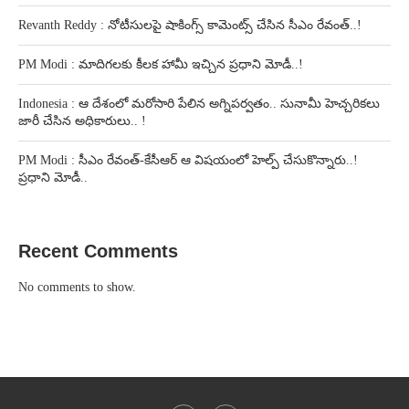
Revanth Reddy : నోటీసులపై షాకింగ్స్ కామెంట్స్ చేసిన సీఎం రేవంత్..!
PM Modi : మాదిగలకు కీలక హామీ ఇచ్చిన ప్రధాని మోడీ..!
Indonesia : ఆ దేశంలో మరోసారి పేలిన అగ్నిపర్వతం.. సునామీ హెచ్చరికలు
జారీ చేసిన అధికారులు.. !
PM Modi : సీఎం రేవంత్-కేసీఆర్ ఆ విషయంలో హెల్ప్ చేసుకొన్నారు..!
ప్రధాని మోడీ..
Recent Comments
No comments to show.