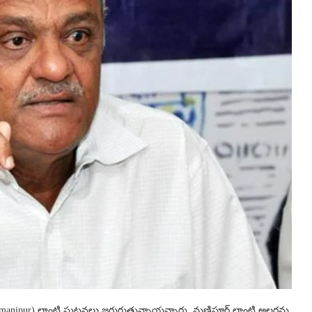
్ (manipur) లాంటి ఘటనలు జరుగుతున్నాయన్నారు. మణిపూర్ లాంటి అల్లర్లను