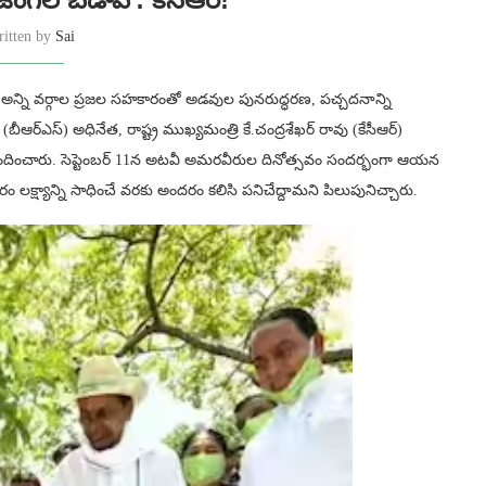
ritten by
Sai
రమం అన్ని వర్గాల ప్రజల సహకారంతో అడవుల పునరుద్ధరణ, పచ్చదనాన్ని
ఆర్ఎస్) అధినేత‌, రాష్ట్ర ముఖ్యమంత్రి కే.చంద్రశేఖర్ రావు (కేసీఆర్)
ినందించారు. సెప్టెంబర్ 11న అటవీ అమరవీరుల దినోత్సవం సందర్భంగా ఆయన
్ష్యాన్ని సాధించే వరకు అందరం కలిసి పనిచేద్దామ‌ని పిలుపునిచ్చారు.