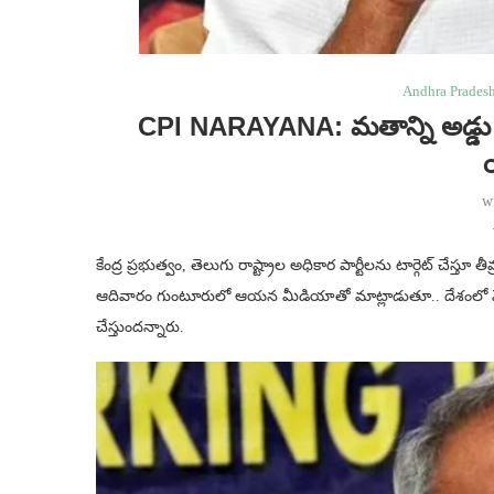
Andhra Prades
CPI NARAYANA: మతాన్ని అడ్డు పెట
w
కేంద్ర ప్రభుత్వం, తెలుగు రాష్ట్రాల అధికార పార్టీలను టార్గెట్ చేస
ఆదివారం గుంటూరులో ఆయన మీడియాతో మాట్లాడుతూ.. దేశంలో మోడీ, 
చేస్తుందన్నారు.