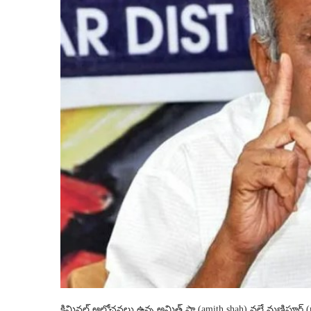
క్రిమినల్ ఆలోచనలు ఉన్న అమిత్ షా (amith shah) వల్లే మణిపూర