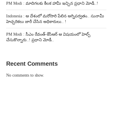
PM Modi : మాదిగలకు కీలక హామీ ఇచ్చిన ప్రధాని మోడీ..!
Indonesia : ఆ దేశంలో మరోసారి పేలిన అగ్నిపర్వతం.. సునామీ
హెచ్చరికలు జారీ చేసిన అధికారులు.. !
PM Modi : సీఎం రేవంత్-కేసీఆర్ ఆ విషయంలో హెల్ప్
చేసుకొన్నారు..! ప్రధాని మోడీ..
Recent Comments
No comments to show.