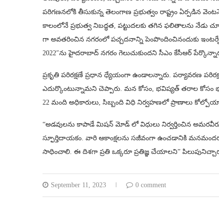
పరిగణనలోకి తీసుకున్న తెలంగాణ ప్రభుత్వం రాష్ట్రం ఏర్పడిన వెంట
కాలంలోనే ప్రభుత్వ నిబద్ధత, పట్టుదలకు తగిన ఫలితాలను నేడు చూస్
గా అవతరించిన నగరంలో పచ్చదనాన్ని పెంపొందించినందుకు ఇంటర్నేషనల్
2022″ను హైదరాబాద్ నగరం గెలుచుకుందని సీఎం కేసీఆర్ పేర్కొన్నా
ప్రకృతి పరిరక్షణే ప్రధాన ధ్యేయంగా ఉండాలన్నారు. పర్యావరణ పరిరక్ష
ఎదుర్కొంటున్నామని చెప్పారు. మన కోసం, భవిష్యత్ తరాల కోసం 
22 మంది అధికారులు, సిబ్బంది విధి నిర్వహణలో ప్రాణాలు కోల్పోయారన
“అడవులను కాపాడే మిషన్ మోడ్ లో విధులు నిర్వర్తించిన అమరవ
స్ఫూర్తిదాయకం. వారి ఆకాంక్షలను సజీవంగా ఉంచడానికి మనమందర
సాధించాలి. ఈ దిశగా ప్రతి ఒక్కరూ ప్రతిజ్ఞ చేయాలని” పిలుపునిచ్చా
September 11, 2023
0 comment