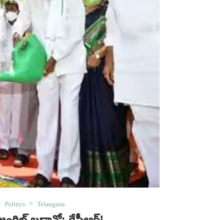
Politics
Telangana
ంగిల్ బడావో: కేసీఆర్‌!