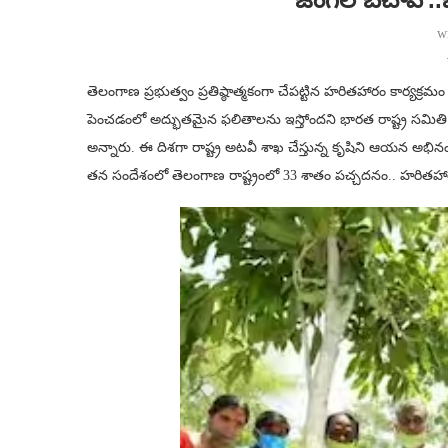
w
తెలంగాణ ప్రభుత్వం ప్రతిష్ఠాత్మకంగా చేపట్టిన హరితహారం కార్యక్
పెంచడంలో అద్భుతమైన ఫలితాలను ఇస్తోందని భార‌త రాష్ట్ర స‌మితి (బీ
అన్నారు. ఈ దిశగా రాష్ట్ర అటవీ శాఖ చేస్తున్న కృషిని ఆయన అభ
తన సందేశంలో తెలంగాణ రాష్ట్రంలో 33 శాతం పచ్చదనం.. హరితహారం లక