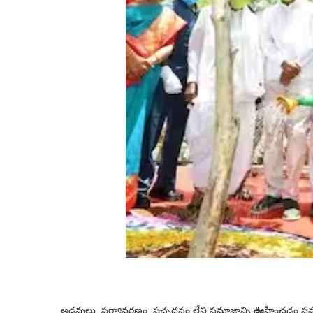
అడవులు, పర్యావరణం, పచ్చదనం లేని సమాజాన్ని ఊహించడం సమంజ