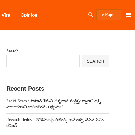
Viral
Opinion
e-Paper
Search
SEARCH
Recent Posts
Sahiti Scam : సాహితీ కేసుని పక్కదారి మళ్లిస్తున్నారా? లక్ష్మీ
నారాయణని కాపాడటమే లక్ష్యమా?
Revanth Reddy : నోటీసులపై షాకింగ్స్ కామెంట్స్ చేసిన సీఎం
రేవంత్..!