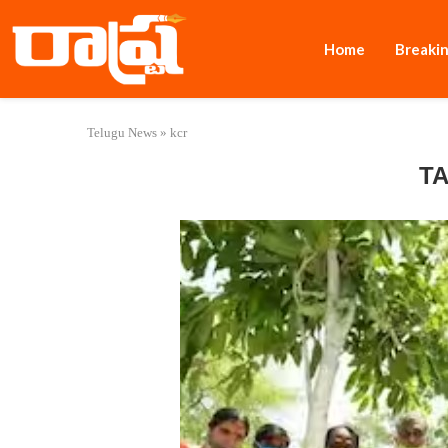
Home
Breaki
Telugu News
»
kcr
T