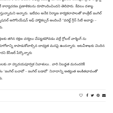
నే కార్యాచరణ ప్రణాళికలను రూపొందించిందని తెలిపారు. కేవలం దశాబ్ద
తున్నామని అన్నారు. ఇటీవల అనేక నిర్మాణ కార్యకలాపాలతో కాంక్రీట్ జంగిల్
 అసోసియేషన్ ఆఫ్ హార్టికల్చర్ అందించే “వరల్డ్ గ్రీన్ సిటీ అవార్డు –
రు.
ణకు తగిన రక్షణ చర్యలు చేపట్టకపోవడం వల్లే గ్లోబల్ వార్మింగ్ ను
భూగోళాన్ని కాపాడుకోవాల్సిన బాధ్యత మనపై ఉందన్నారు. అటవీశాఖకు చెందిన
ి కేసీఆర్ పేర్కొన్నారు
ీరులకు నా హృదయపూర్వక నివాళులు.. వారి నిబద్ధత మనందరికీ
ం ‘జంగిల్ బచావో – జంగిల్ బడావో’ నినాదాన్ని అత్యంత అంకితభావంతో
రు.