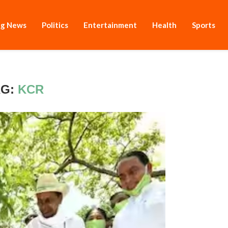
ng News
Politics
Entertainment
Health
Sports
AG:
KCR