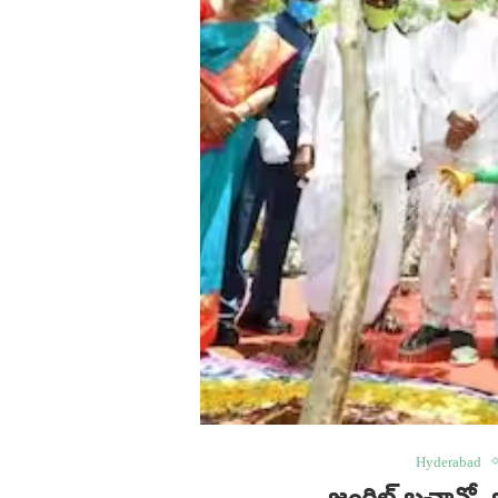
Hyderabad
జంగిల్ బచావో..జ