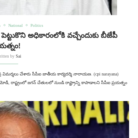
h
National
Politics
్టుకొని అధికారంలోకి వచ్చేందుకు బీజేపీ
యత్నం!
ritten by
Sai
్తూ తీవ్ర విమర్శలు చేశారు సీపీఐ జాతీయ కార్యదర్శి నారాయణ. (cpi narayana)
రాష్ట్రంలో జగన్ చేతులలో నుండి రాష్ట్రాన్ని కాపాడాలని సీపీఐ ప్రయత్నం