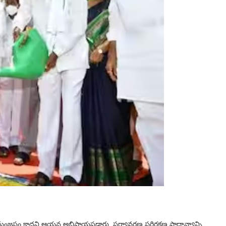
సం కాదని ఆయన అభిప్రాయపడ్డారు. పర్యావరణ పరిరక్షణ ప్రాధాన్యాన్ని