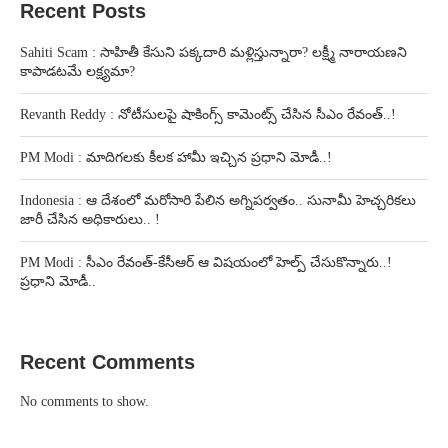
Recent Posts
Sahiti Scam : సాహితీ కేసుని పక్కదారి మళ్లిస్తున్నారా? లక్ష్మీ నారాయణని
కాపాడటమే లక్ష్యమా?
Revanth Reddy : నోటీసులపై షాకింగ్స్ కామెంట్స్ చేసిన సీఎం రేవంత్..!
PM Modi : మాదిగలకు కీలక హామీ ఇచ్చిన ప్రధాని మోడీ..!
Indonesia : ఆ దేశంలో మరోసారి పేలిన అగ్నిపర్వతం.. సునామీ హెచ్చరికలు
జారీ చేసిన అధికారులు.. !
PM Modi : సీఎం రేవంత్-కేసీఆర్ ఆ విషయంలో హెల్ప్ చేసుకొన్నారు..!
ప్రధాని మోడీ..
Recent Comments
No comments to show.