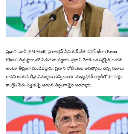
ప్రధాని మోడీ (PM Modi) పై కాంగ్రెస్ సీనియర్ నేత పవన్ ఖేరా (Pavan
Khera) తీవ్ర స్థాయిలో విరుచుకు పడ్డారు. ప్రధాని మోడీ ఒక సర్టిఫైడ్ లయర్
అంటూ తీవ్రంగా మండిపడ్డారు. ప్రధాని నోటి వెంట అసత్యాలు తప్ప నిజాలు
రావని ఆయన తీవ్ర విమర్శలు గుప్పించారు. మధ్యప్రదేశ్ ర్యాలీలో 40 సార్లు
కాంగ్రెస్ పేరు ఎత్తడంపై ఆయన తీవ్రంగా ఫైర్ అయ్యారు.