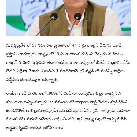
మధ్య ప్రదేశ్ లో 51 నిమిషాల ప్రసంగంలో 44 సార్లు కాంగ్రెస్ పేరును మోడీ
ప్రస్తావించారన్నారు. రాష్ట్రంలో 18 ఏండ్ల పాలన గురించి చెప్పకుండ కేవలం
కాంగ్రెస్ గురించి ప్రస్తావన తెచ్చారంటే బహుశా రాష్ట్రంలో బీజేపీ సాధించనదేమీ
లేదని ఎద్దేవా చేశారు. ఏఐడీఎంకే మాదిరిగానే భవిష్యత్ లో మరిన్ని పార్టీలు
ఎన్డీఏకు దూరమవుతాయన్నారు.
రాజీవ్ గాంధీ హయాంలో 1989లోనే మహిళా రిజర్వేషన్ బిల్లు రాజ్య సభ
ముందుకు వచ్చిందన్నారు. ఆ సమయంలో కాషాయ పార్టీ నేతలు వ్యతిరేకించి
ఉండకపోతే ఆ బిల్లుకు అప్పుడే ఆమోదముద్ర పడేదన్నారు. అప్పుడు మహిళా
బిల్లుకు లోక్ సభలో ఆమోదం లభించిందని, కానీ రాజ్య సభలో దాన్ని బీజేపీ
అడ్డుకున్నదని ఆయన ఆరోపించారు.