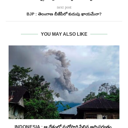
next post
BJP : తెలంగాణ బీజేపీలో కుదుపు ఖాయమేనా?
YOU MAY ALSO LIKE
INDONESIA : ఆ దేశంలో మరోసారి పేలిన అగ్నిపర్వతం..