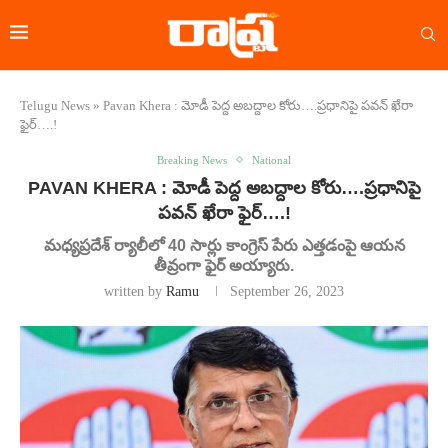
Telugu News
»
Pavan Khera : మోడీ పెద్ద అబద్దాల కోరు….ప్రధానిపై పవన్ ఖేరా
ఫైర్….!
Breaking News
National
PAVAN KHERA : మోడీ పెద్ద అబద్దాల కోరు….ప్రధానిపై
పవన్ ఖేరా ఫైర్….!
మధ్యప్రదేశ్ ర్యాలీలో 40 సార్లు కాంగ్రెస్ పేరు ఎత్తడంపై ఆయన
తీవ్రంగా ఫైర్ అయ్యారు.
written by
Ramu
September 26, 2023