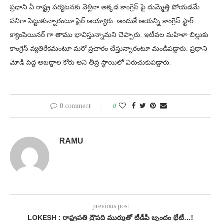
ప్రధాని ఏ రాష్ట్ర పర్యటనకు వెళ్లినా అక్కడ కాంగ్రెస్ పై దుమ్మెత్తి పోయడమే
పనిగా పెట్టుకున్నారంటూ ఫైర్ అయ్యారు. అందుకే ఆయన్ని కాంగ్రెస్ స్టార్
క్యాంపెయినర్ గా తాము భావిస్తున్నామని చెప్పారు. ఇటీవల మహిళా బిల్లుకు
కాంగ్రెస్ వ్యతిరేకమంటూ మరో ప్రచారం చేస్తున్నారంటూ మండిపడ్డారు. ప్రధాని
మోడీ పెద్ద అబద్దాల కోరు అని తీవ్ర స్థాయిలో విరుచుకుపడ్డారు.
0 comment
0
RAMU
previous post
LOKESH : రాష్ట్రపతి ద్రౌపది ముర్ముతో టీడీపీ బృందం భేటీ…!