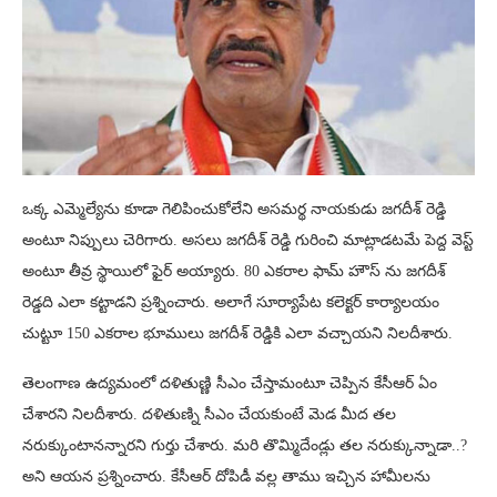
ఒక్క ఎమ్మెల్యేను కూడా గెలిపించుకోలేని అసమర్థ నాయకుడు జగదీశ్ రెడ్డి
అంటూ నిప్పులు చెరిగారు. అసలు జగదీశ్ రెడ్డి గురించి మాట్లాడటమే పెద్ద వెస్ట్
అంటూ తీవ్ర స్థాయిలో ఫైర్ అయ్యారు. 80 ఎకరాల ఫామ్ హౌస్ ను జగదీశ్
రెడ్డది ఎలా కట్టాడని ప్రశ్నించారు. అలాగే సూర్యాపేట కలెక్టర్ కార్యాలయం
చుట్టూ 150 ఎకరాల భూములు జగదీశ్ రెడ్డికి ఎలా వచ్చాయని నిలదీశారు.
తెలంగాణ ఉద్యమంలో దళితుణ్ణి సీఎం చేస్తామంటూ చెప్పిన కేసీఆర్ ఏం
చేశారని నిలదీశారు. దళితుణ్ని సీఎం చేయకుంటే మెడ మీద తల
నరుక్కుంటానన్నారని గుర్తు చేశారు. మరి తొమ్మిదేండ్లు తల నరుక్కున్నాడా..?
అని ఆయన ప్రశ్నించారు. కేసీఆర్ దోపిడీ వల్ల తాము ఇచ్చిన హామీలను