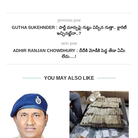
previous post
GUTHA SUKEHNDER : పార్టీ మార్పుపై గుట్టు విప్పిన గుత్తా.. క్లారిటీ
ఇచ్చినట్టేనా..?
next post
ADHIR RANJAN CHOWDHURY : దీదీకి మోడీకి పెద్ద తేడా ఏమీ
లేదు….!
YOU MAY ALSO LIKE