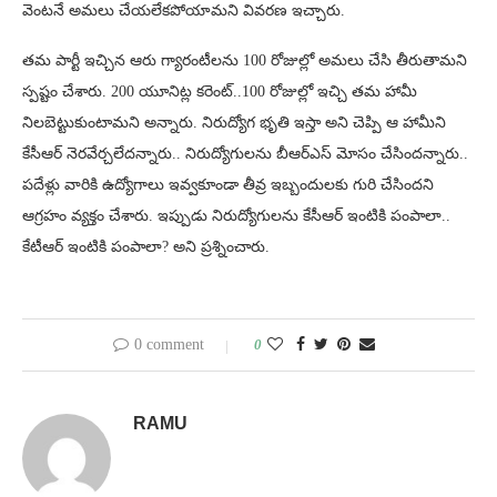
వెంటనే అమలు చేయలేకపోయామని వివరణ ఇచ్చారు.
తమ పార్టీ ఇచ్చిన ఆరు గ్యారంటీలను 100 రోజుల్లో అమలు చేసి తీరుతామని
స్పష్టం చేశారు. 200 యూనిట్ల కరెంట్..100 రోజుల్లో ఇచ్చి తమ హామీ
నిలబెట్టుకుంటామని అన్నారు. నిరుద్యోగ భృతి ఇస్తా అని చెప్పి ఆ హామీని
కేసీఆర్ నెరవేర్చలేదన్నారు.. నిరుద్యోగులను బీఆర్ఎస్ మోసం చేసిందన్నారు..
పదేళ్లు వారికి ఉద్యోగాలు ఇవ్వకూండా తీవ్ర ఇబ్బందులకు గురి చేసిందని
ఆగ్రహం వ్యక్తం చేశారు. ఇప్పుడు నిరుద్యోగులను కేసీఆర్ ఇంటికి పంపాలా..
కేటీఆర్ ఇంటికి పంపాలా? అని ప్రశ్నించారు.
0 comment
0
RAMU