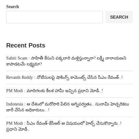
Search
SEARCH
Recent Posts
Sahiti Scam : సాహితీ కేసుని పక్కదారి మళ్లిస్తున్నారా? లక్ష్మీ నారాయణని
కాపాడటమే లక్ష్యమా?
Revanth Reddy : నోటీసులపై షాకింగ్స్ కామెంట్స్ చేసిన సీఎం రేవంత్..!
PM Modi : మాదిగలకు కీలక హామీ ఇచ్చిన ప్రధాని మోడీ..!
Indonesia : ఆ దేశంలో మరోసారి పేలిన అగ్నిపర్వతం.. సునామీ హెచ్చరికలు
జారీ చేసిన అధికారులు.. !
PM Modi : సీఎం రేవంత్-కేసీఆర్ ఆ విషయంలో హెల్ప్ చేసుకొన్నారు..!
ప్రధాని మోడీ..