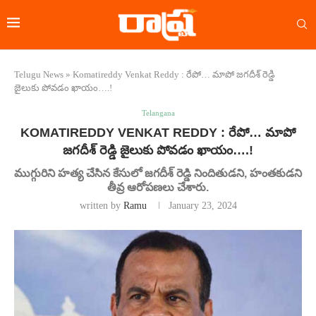
Telugu News
»
Komatireddy Venkat Reddy : రేపో… మాపో జగదీశ్ రెడ్డి
జైలుకు పోవడం ఖాయం….!
Telangana
KOMATIREDDY VENKAT REDDY : రేపో… మాపో
జగదీశ్ రెడ్డి జైలుకు పోవడం ఖాయం….!
ముగ్గురిని హత్య చేసిన కేసులో జగదీశ్ రెడ్డి నిందితుడని, హంతకుడని
తీవ్ర ఆరోపణలు చేశారు.
written by
Ramu
January 23, 2024