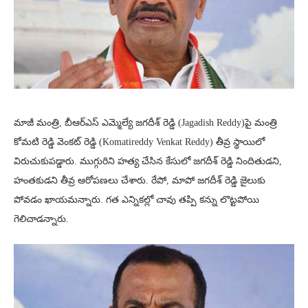
మాజీ మంత్రి, బీఆర్ఎస్ ఎమ్మెల్యే జగదీశ్ రెడ్డి (Jagadish Reddy)పై మంత్రి
కోమటి రెడ్డి వెంకట్ రెడ్డి (Komatireddy Venkat Reddy) తీవ్ర స్థాయిలో
విరుచుకుపడ్డారు. ముగ్గురిని హత్య చేసిన కేసులో జగదీశ్ రెడ్డి నిందితుడని,
హంతకుడని తీవ్ర ఆరోపణలు చేశారు. రేపో, మాపో జగదీశ్ రెడ్డి జైలుకు
పోవడం ఖాయమన్నారు. గత ఎన్నికల్లో చావు తప్పి కన్ను లొట్టపోయి
గెలిచాడన్నారు.