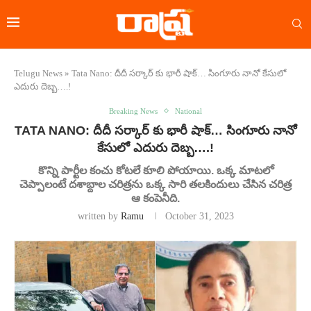
Telugu News
»
Tata Nano: దీదీ సర్కార్ కు భారీ షాక్… సింగూరు నానో కేసులో
ఎదురు దెబ్బ….!
Breaking News
National
TATA NANO: దీదీ సర్కార్ కు భారీ షాక్… సింగూరు నానో
కేసులో ఎదురు దెబ్బ….!
కొన్ని పార్టీల కంచు కోటలే కూలి పోయాయి. ఒక్క మాటలో
చెప్పాలంటే దశాబ్దాల చరిత్రను ఒక్క సారి తలకిందులు చేసిన చరిత్ర
ఆ కంపెనీది.
written by
Ramu
October 31, 2023