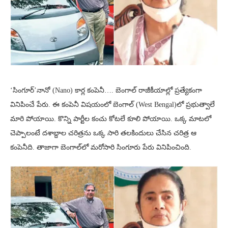
‘సింగూర్’నానో (Nano) కార్ల కంపెనీ…. బెంగాల్ రాజీకీయాల్లో ప్రత్యేకంగా
వినిపించే పేరు. ఈ కంపెనీ విషయంలో బెంగాల్‌ (West Bengal)లో ప్రభుత్వాలే
మారి పోయాయి. కొన్ని పార్టీల కంచు కోటలే కూలి పోయాయి. ఒక్క మాటలో
చెప్పాలంటే దశాబ్దాల చరిత్రను ఒక్క సారి తలకిందులు చేసిన చరిత్ర ఆ
కంపెనీది. తాజాగా బెంగాల్‌లో మరోసారి సింగూరు పేరు వినిపించింది.