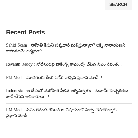
SEARCH
Recent Posts
Sahiti Scam : సాహితీ కేసుని పక్కదారి మళ్లిస్తున్నారా? లక్ష్మీ నారాయణని
కాపాడటమే లక్ష్యమా?
Revanth Reddy : నోటీసులపై షాకింగ్స్ కామెంట్స్ చేసిన సీఎం రేవంత్..!
PM Modi : మాదిగలకు కీలక హామీ ఇచ్చిన ప్రధాని మోడీ..!
Indonesia : ఆ దేశంలో మరోసారి పేలిన అగ్నిపర్వతం.. సునామీ హెచ్చరికలు
జారీ చేసిన అధికారులు.. !
PM Modi : సీఎం రేవంత్-కేసీఆర్ ఆ విషయంలో హెల్ప్ చేసుకొన్నారు..!
ప్రధాని మోడీ..