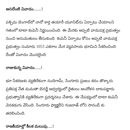
అసలేంటి వివాదం……!
పశ్చిమ బెంగాల్‌‌లో నానో కార్ల తయారీ యూనిట్‌ను ఏర్పాటు చేయాలని
గతంలో టాటా కంపెనీ నిర్ణయించింది. ఈ మేరకు అప్పటి వామపక్ష ప్రభుత్వం
నుంచి అనుమతులు తీసుకుంది. కంపెనీ ఏర్పాటు కోసం అప్పటి వామపక్ష
ప్రభుత్వం సుమారు 1053 ఎకరాల మేర వ్యవసాయ భూమిని సేకరించింది.
దీంతో వివాదం మొదలైంది.
రాజుకున్న వివాదం…..!
భూ సేకరణకు వ్యతిరేకంగా నందిగామ్, సింగూరు ప్రజలు కదం తొక్కారు.
ప్రతిపక్ష నేత మమతా బెనర్జీ ఆధ్వర్యంలో రైతులు ఆందోళన బాటపట్టారు.
ప్రభుత్వానికి వ్యతిరేకంగా ప్రదర్శనలు చేశారు. ఈ నేపథ్యంలో టాటా కంపెనీ
వెనకడుగు వేసింది. సింగూరు ఫ్యాక్టరీని గుజరాత్ లోని సానంద్ కు
తరలించింది.
రాజకీయాల్లో కీలక మలుపు….!