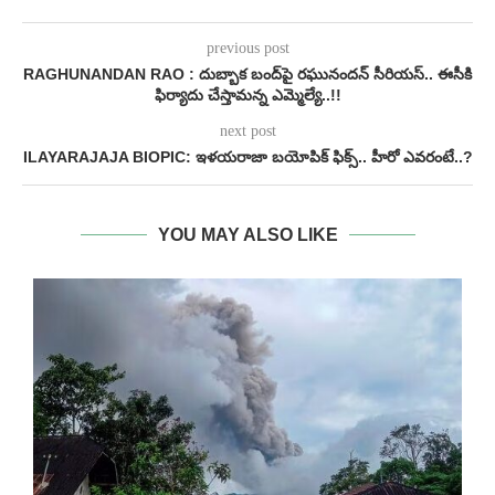
previous post
RAGHUNANDAN RAO : దుబ్బాక బంద్‌పై రఘునందన్ సీరియస్.. ఈసీకి
ఫిర్యాదు చేస్తామన్న ఎమ్మెల్యే..!!
next post
ILAYARAJAJA BIOPIC: ఇళయరాజా బయోపిక్ ఫిక్స్‌.. హీరో ఎవరంటే..?
YOU MAY ALSO LIKE