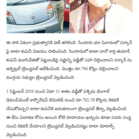
ఈ సారి ఏకంగా ప్రభుత్వానికి షాక్ తగిలింది. సింగూరు భూ వివాదంలో సర్కార్
పై టాటా కంపెనీ విజయం సాధించింది. సింగూరులో టాటా నానో కార్ల తయారీ
కంపెనీ మూసివేతతో పెట్టుబడిపై నష్టాన్ని వడ్డీతో సహా చెల్లించాలని సర్కార్ ను
ఆర్బిట్రల్ ట్రిబ్యునల్ ఆదేశించింది. మొత్తం రూ.766 కోట్లు చెల్లించాలని
ముగ్గురు సభ్యుల ట్రిబ్యునల్ వెల్లడించింది.
1 సెప్టెంబర్ 2016 నుంచి ఏటా 11 శాతం వడ్డీతో పశ్చిమ బెంగాల్
డెవలప్‌మెంట్ కార్పొరేషన్ లిమిటెడ్ నుంచి రూ.765.78 కోట్లను రికవరీ
చేసుకోవచ్చని టాటా కంపెనీకి అనుకూలంగా ట్రిబ్యునల్ తీర్పు వెల్లడించింది.
ఈ కేసు విచారణ కోసం అయిన కోటి రూపాయల ఖర్చును కూడా సదరు సంస్థ
నుంచి రికవరీ చేయాలని ట్రిబ్యునల్ వెల్లడించినట్టు టాటా మోటార్స్
వెల్లడించింది.