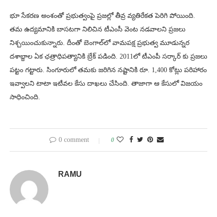
భూ సేకరణ అంశంతో ప్రభుత్వంపై ప్రజల్లో తీవ్ర వ్యతిరేకత పెరిగి పోయింది.
తమ ఉద్యమానికి బాసటగా నిలిచిన టీఎంసీ వెంట నడవాలని ప్రజలు
నిశ్చయించుకున్నారు. దీంతో బెంగాల్‌లో వామపక్ష ప్రభుత్వ మూడున్నర
దశాబ్దాల ఏక ఛత్రాధిపత్యానికి బ్రేక్ పడింది. 2011లో టీఎంపీ సర్కార్ కు ప్రజలు
పట్టం గట్టారు. సింగూరులో తమకు జరిగిన నష్టానికి రూ. 1,400 కోట్లు పరిహారం
ఇవ్వాలని టాటా ఇటీవల కేసు దాఖలు చేసింది. తాజాగా ఆ కేసులో విజయం
సాధించింది.
0 comment
0
RAMU