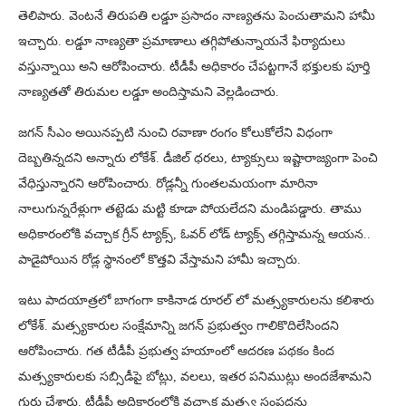
తెలిపారు. వెంటనే తిరుపతి లడ్డూ ప్రసాదం నాణ్యతను పెంచుతామని హామీ
ఇచ్చారు. లడ్డూ నాణ్యతా ప్రమాణాలు తగ్గిపోతున్నాయనే ఫిర్యాదులు
వస్తున్నాయి అని ఆరోపించారు. టీడీపీ అధికారం చేపట్టగానే భక్తులకు పూర్తి
నాణ్యతతో తిరుమల లడ్డూ అందిస్తామని వెల్లడించారు.
జగన్ సీఎం అయినప్పటి నుంచి రవాణా రంగం కోలుకోలేని విధంగా
దెబ్బతిన్నదని అన్నారు లోకేశ్. డీజిల్ ధరలు, ట్యాక్సులు ఇష్టారాజ్యంగా పెంచి
వేధిస్తున్నారని ఆరోపించారు. రోడ్లన్నీ గుంతలమయంగా మారినా
నాలుగున్నరేళ్లుగా తట్టెడు మట్టి కూడా పోయలేదని మండిపడ్డారు. తాము
అధికారంలోకి వచ్చాక గ్రీన్ ట్యాక్స్, ఓవర్ లోడ్ ట్యాక్స్ తగ్గిస్తామన్న ఆయన..
పాడైపోయిన రోడ్ల స్థానంలో కొత్తవి వేస్తామని హామీ ఇచ్చారు.
ఇటు పాదయాత్రలో బాగంగా కాకినాడ రూరల్‌ లో మత్స్యకారులను కలిశారు
లోకేశ్. మత్స్యకారుల సంక్షేమాన్ని జగన్ ప్రభుత్వం గాలికొదిలేసిందని
ఆరోపించారు. గత టీడీపీ ప్రభుత్వ హయాంలో ఆదరణ పథకం కింద
మత్స్యకారులకు సబ్సిడీపై బోట్లు, వలలు, ఇతర పనిముట్లు అందజేశామని
గుర్తు చేశారు. టీడీపీ అధికారంలోకి వచ్చాక మత్స్య సంపదను