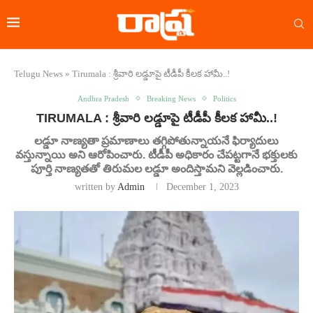
Telugu News
»
Tirumala : శ్రీవారి లడ్డూపై టీడీపీ కీలక హామీ..!
Andhra Pradesh
Breaking News
Politics
TIRUMALA : శ్రీవారి లడ్డూపై టీడీపీ కీలక హామీ..!
లడ్డూ నాణ్యతా ప్రమాణాలు తగ్గిపోతున్నాయనే ఫిర్యాదులు
వస్తున్నాయి అని ఆరోపించారు. టీడీపీ అధికారం చేపట్టగానే భక్తులకు
పూర్తి నాణ్యతతో తిరుమల లడ్డూ అందిస్తామని వెల్లడించారు.
written by
Admin
December 1, 2023