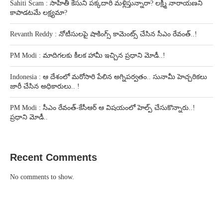
Sahiti Scam : సాహితీ కేసుని పక్కదారి మళ్లిస్తున్నారా? లక్ష్మీ నారాయణని
కాపాడటమే లక్ష్యమా?
Revanth Reddy : నోటీసులపై షాకింగ్స్ కామెంట్స్ చేసిన సీఎం రేవంత్..!
PM Modi : మాదిగలకు కీలక హామీ ఇచ్చిన ప్రధాని మోడీ..!
Indonesia : ఆ దేశంలో మరోసారి పేలిన అగ్నిపర్వతం.. సునామీ హెచ్చరికలు
జారీ చేసిన అధికారులు.. !
PM Modi : సీఎం రేవంత్-కేసీఆర్ ఆ విషయంలో హెల్ప్ చేసుకొన్నారు..!
ప్రధాని మోడీ..
Recent Comments
No comments to show.