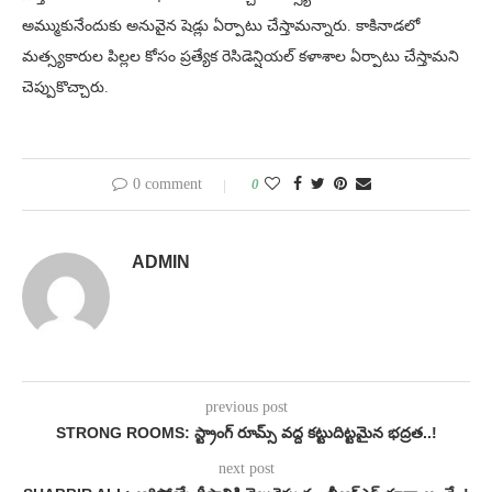
అమ్ముకునేందుకు అనువైన షెడ్లు ఏర్పాటు చేస్తామన్నారు. కాకినాడలో
మత్స్యకారుల పిల్లల కోసం ప్రత్యేక రెసిడెన్షియల్ కళాశాల ఏర్పాటు చేస్తామని
చెప్పుకొచ్చారు.
0 comment
0
ADMIN
previous post
STRONG ROOMS: స్ట్రాంగ్ రూమ్స్‌ వద్ద కట్టుదిట్టమైన భద్రత..!
next post