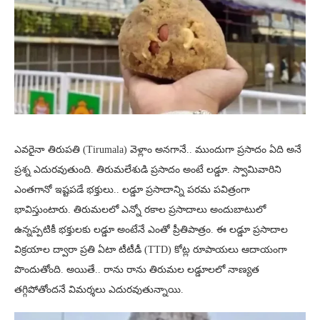
ఎవరైనా తిరుపతి (Tirumala) వెళ్లాం అనగానే.. ముందుగా ప్రసాదం ఏది అనే
ప్రశ్న ఎదురవుతుంది. తిరుమలేశుడి ప్రసాదం అంటే లడ్డూ. స్వామివారిని
ఎంతగానో ఇష్టపడే భక్తులు.. లడ్డూ ప్రసాదాన్ని పరమ పవిత్రంగా
భావిస్తుంటారు. తిరుమలలో ఎన్నో రకాల ప్రసాదాలు అందుబాటులో
ఉన్నప్పటికీ భక్తులకు లడ్డూ అంటేనే ఎంతో‌ ప్రీతిపాత్రం. ఈ లడ్డూ ప్రసాదాల
విక్రయాల ద్వారా ప్రతి ఏటా టీటీడీ (TTD) కోట్ల రూపాయలు ఆదాయంగా
పొందుతోంది. అయితే.. రాను రాను తిరుమల లడ్డూలలో నాణ్యత
తగ్గిపోతోందనే విమర్శలు ఎదురవుతున్నాయి.