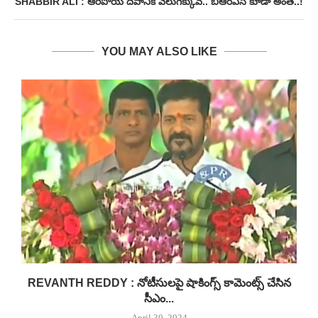
SHABBIR ALI : ఆరిపోయే దీపానికి వెలుగెక్కువ.. బీఆర్ఎస్ కూడా అంతే..!
YOU MAY ALSO LIKE
.
REVANTH REDDY : నోటీసులపై షాకింగ్స్ కామెంట్స్ చేసిన
సీఎం...
April 30, 2024