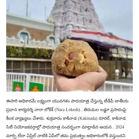
ఈసారి అధికారమే లక్ష్యంగా యువగళం పాదయాత్ర చేస్తున్న టీడీపీ జాతీయ
ప్రధాన కార్యదర్శి నారా లోకేశ్ (Nara Lokesh).. తిరుమల లడ్డూ ప్రసాదంపై
కీలక వ్యాఖ్యలు చేశారు. శుక్రవారం కాకినాడ (Kakinada) రూరల్, కాకినాడ
సిటీ నియోజకవర్గాల్లో పాదయాత్ర సందర్భంగా మాట్లాడిన ఆయన.. 2024
మార్చి లేదా ఏప్రిల్ నాటికి ఏపీలో తమ ప్రభుత్వం అధికారంలోకి వస్తుందని