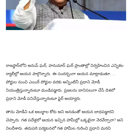
రాజస్థాన్‌లోని అనుప్ ఘర్, హనుమాన్ ఘర్ ప్రాంతాల్లో నిర్వహించిన ఎన్నికల
ర్యాలీల్లో ఆయన పాల్గొన్నారు. ఈ సందర్బంగా ఆయన మాట్లాడుతూ….
పోర్టుల నుంచి ఎయిర్ పోర్టుల వరకు అన్నింటినీ ప్రధాని మోడీ
నియంత్రిస్తున్నారంటూ మండిపడ్డారు. ప్రజలను బానిసలుగా చేసే దిశలో
ప్రధాని మోడీ పనిచేస్తున్నారంటూ ఫైర్ అయ్యారు.
తాను మోడీని ఒక అబద్దాల కోరు అని అనడంతో ఆయన బాధపడ్డారని
చెప్పారు. గత పదేళ్లలో ఆయన ఇచ్చిన హామీల్లో ఒక్కటైనా నెరవేర్చారా? అని
నిలదీశారు. తదుపరి పర్యటనలో గత హామీల గురించి ప్రధాని మరచి