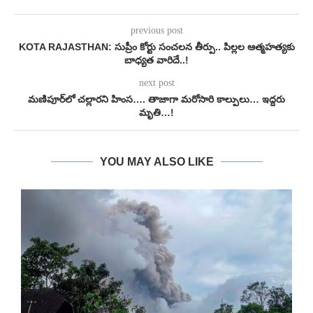
previous post
KOTA RAJASTHAN: సుప్రీం కోర్టు సంచలన తీర్పు.. పిల్లల ఆత్మహత్యకు
బాధ్యత వారిదే..!
next post
మణిపూర్‌లో చల్లారని హింస…. తాజాగా మరోసారి కాల్పులు… ఇద్దరు
మృతి…!
YOU MAY ALSO LIKE