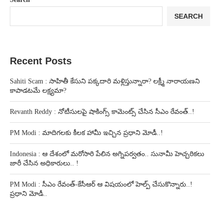
SEARCH
Recent Posts
Sahiti Scam : సాహితీ కేసుని పక్కదారి మళ్లిస్తున్నారా? లక్ష్మీ నారాయణని
కాపాడటమే లక్ష్యమా?
Revanth Reddy : నోటీసులపై షాకింగ్స్ కామెంట్స్ చేసిన సీఎం రేవంత్..!
PM Modi : మాదిగలకు కీలక హామీ ఇచ్చిన ప్రధాని మోడీ..!
Indonesia : ఆ దేశంలో మరోసారి పేలిన అగ్నిపర్వతం.. సునామీ హెచ్చరికలు
జారీ చేసిన అధికారులు.. !
PM Modi : సీఎం రేవంత్-కేసీఆర్ ఆ విషయంలో హెల్ప్ చేసుకొన్నారు..!
ప్రధాని మోడీ..