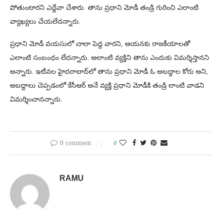
పోతుంటారని ఎద్దేవా చేశారు. తాను ప్రధాని మోడీ తండ్రి గురించి ఎలాంటి
వ్యాఖ్యలు చేయలేదన్నారు.
ప్రధాని మోడీ వయసులో చాలా పెద్ద వారని, ఆయనకు రాజకీయాలతో
ఎలాంటి సంబంధం లేదన్నారు. అలాంటి వ్యక్తిని తాను ఎందుకు విమర్శిస్తానని
అన్నారు. ఇటీవల హైదరాబాద్‌లో తాను ప్రధాని మోడీ ఓ అబద్దాల కోరు అని,
అబద్దాలు చెప్పడంలో కేసీఆర్ అనే వ్యక్తి ప్రధాని మోడీకి తండ్రి లాంటి వాడని
విమర్శించానన్నారు.
0 comment
0
RAMU