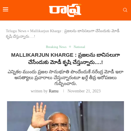
Telugu News
»
Mallikarjun Kharge : ప్రజలను బానిసలుగా చేసేందుకు మోడీ
కృషి చేస్తున్నారు….!
Breaking News
National
MALLIKARJUN KHARGE : ప్రజలను బానిసలుగా
చేసేందుకు మోడీ కృషి చేస్తున్నారు….!
ఎన్నికల ముందు ప్రజల సానుభూతి పొందేందుకే నరేంద్ర మోడీ ఇలా
అసత్యాలు ప్రచారాలు చేస్తున్నారంటూ ఖర్గే తీవ్ర ఆరోపణలు
గుప్పించారు.
written by
Ramu
November 21, 2023