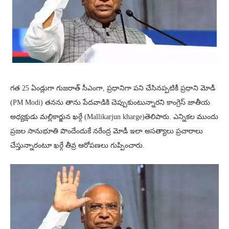
గత 25 ఏండ్లుగా గుజరాత్ సీఎంగా, ప్రధానిగా పని చేసినప్పటికీ ప్రధాని మోడీ
(PM Modi) తనను తాను పేదవాడికి చెప్పుకుంటున్నారని కాంగ్రెస్ జాతీయ
అధ్యక్షుడు మల్లికార్జున ఖర్గే (Mallikarjun kharge)తెలిపారు. ఎన్నికల ముందు
ప్రజల సానుభూతి పొందేందుకే నరేంద్ర మోడీ ఇలా అసత్యాలు ప్రచారాలు
చేస్తున్నారంటూ ఖర్గే తీవ్ర ఆరోపణలు గుప్పించారు.