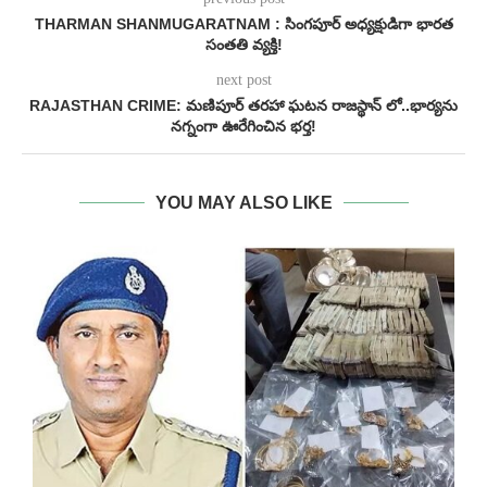
THARMAN SHANMUGARATNAM : సింగపూర్‌ అధ్యక్షుడిగా భారత
సంతతి వ్యక్తి!
next post
RAJASTHAN CRIME: మణిపూర్‌ తరహా ఘటన రాజస్థాన్‌ లో..భార్యను
నగ్నంగా ఊరేగించిన భర్త!
YOU MAY ALSO LIKE