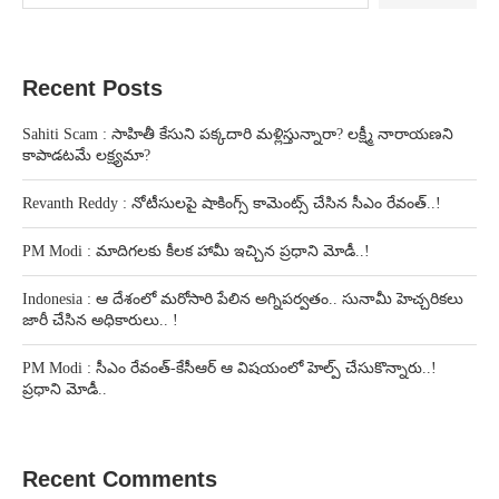
Recent Posts
Sahiti Scam : సాహితీ కేసుని పక్కదారి మళ్లిస్తున్నారా? లక్ష్మీ నారాయణని
కాపాడటమే లక్ష్యమా?
Revanth Reddy : నోటీసులపై షాకింగ్స్ కామెంట్స్ చేసిన సీఎం రేవంత్..!
PM Modi : మాదిగలకు కీలక హామీ ఇచ్చిన ప్రధాని మోడీ..!
Indonesia : ఆ దేశంలో మరోసారి పేలిన అగ్నిపర్వతం.. సునామీ హెచ్చరికలు
జారీ చేసిన అధికారులు.. !
PM Modi : సీఎం రేవంత్-కేసీఆర్ ఆ విషయంలో హెల్ప్ చేసుకొన్నారు..!
ప్రధాని మోడీ..
Recent Comments