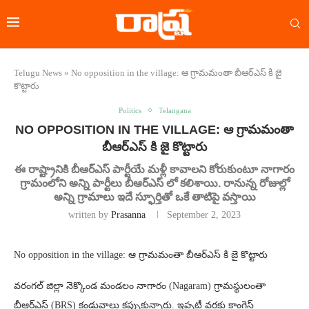
Telugu News
»
No opposition in the village: ఆ గ్రామమంతా బీఆర్ఎస్ కి జై
కొట్టారు
Politics
Telangana
NO OPPOSITION IN THE VILLAGE: ఆ గ్రామమంతా
బీఆర్ఎస్ కి జై కొట్టారు
ఈ రాష్ట్రానికి బీఆర్ఎస్ పార్టీయే మళ్లీ కావాలని కోరుకుంటూ నాగారం
గ్రామంలోని అన్ని పార్టీలు బీఆర్ఎస్ లో కలిశాయి. రానున్న రోజుల్లో
అన్ని గ్రామాలు ఇదే స్ఫూర్తితో ఒకే తాటిపై వస్తాయి
written by
Prasanna
September 2, 2023
No opposition in the village: ఆ గ్రామమంతా బీఆర్ఎస్ కి జై కొట్టారు
వరంగల్‌ జిల్లా నెక్కొండ మండలం నాగారం (Nagaram) గ్రామస్థులంతా
బీఆర్‌ఎస్‌ (BRS) కండువాలు కప్పుకున్నారు. ఇప్పటీ వరకు కాంగ్రెస్‌