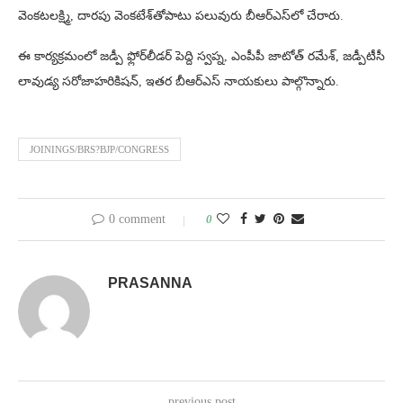
వెంకటలక్ష్మి, దారపు వెంకటేశ్‌తోపాటు పలువురు బీఆర్‌ఎస్‌లో చేరారు.
ఈ కార్యక్రమంలో జడ్పీ ఫ్లోర్‌లీడర్‌ పెద్ది స్వప్న, ఎంపీపీ జాటోత్‌ రమేశ్‌, జడ్పీటీసీ
లావుడ్య సరోజాహరికిషన్‌, ఇతర బీఆర్‌ఎస్‌ నాయకులు పాల్గొన్నారు.
JOININGS/BRS?BJP/CONGRESS
0 comment
0
PRASANNA
previous post