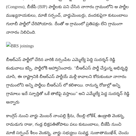
(Congress), బీజేపీ (BJP) పార్టీలకు పని చేసిన నాగారం గ్రామంలోని ఆ పార్టీల
ముఖ్యనాయకులు, మాజీ సర్పంచ్‌, వార్డుమెంబర్లు, వందకుపైగా కుటుంబాలు
గులాబీ పార్టీలో చేరిపోయారు. దీంతో ఆ గ్రామంలో ప్రతిపక్షం లేని గ్రామంగా
నాగారం నిలిచింది.
బీఆర్ఎస్ పార్టీలో చేరిన వారికి నర్సంపేట ఎమ్మెల్యే పెద్ది సుదర్శన్‌ రెడ్డి
కండువాలు కప్పి, పార్టీలోకి ఆహ్వానించారు. “బీఆర్ఎస్ పార్టీ చేస్తున్న అభివృద్ధి
చూసి, ఈ రాష్ట్రానికి బీఆర్ఎస్ పార్టీయే మళ్లీ కావాలని కోరుకుంటూ నాగారం
గ్రామంలోని అన్ని పార్టీలు బీఆర్ఎస్ లో కలిశాయి. రానున్న రోజుల్లో అన్ని
గ్రామాలు ఇదే స్ఫూర్తితో ఒకే తాటిపై వస్తాయి” అని ఎమ్మేల్యే పెద్ద సుదర్శన్‌ రెడ్డి
అన్నారు
కాంగ్రెస్‌ నుంచి వార్డు మెంబర్‌ నాంపల్లి శ్రీను, రేబల్లి లోకేశ్‌, ఉండ్రాతి వెంకన్న,
రామడుగు రాజు, గండ్ల భిక్షపతితోపాటు పలు కుటుంబాలు, బీజేపీ నుంచి
మాజీ సర్పంచ్‌ శీలం వెంకన్న, వార్డు సభ్యులు సువర్ణ, సుజాతాముఖేశ్‌, చెంచు