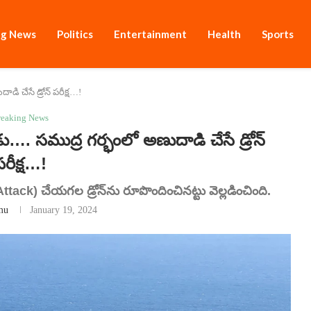
ng News
Politics
Entertainment
Health
Sports
ి చేసే డ్రోన్ పరీక్ష…!
reaking News
 సముద్ర గర్భంలో అణుదాడి చేసే డ్రోన్
పరీక్ష…!
ack) చేయగల డ్రోన్‌ను రూపొందించినట్టు వెల్లడించింది.
mu
January 19, 2024