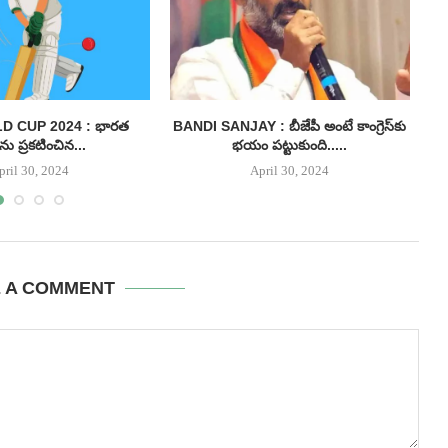
D CUP 2024 : భారత
BANDI SANJAY : బీజేపీ అంటే కాంగ్రెస్‌కు
AP
ును ప్రకటించిన...
భయం పట్టుకుంది.....
pril 30, 2024
April 30, 2024
E A COMMENT