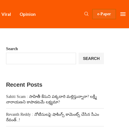
Viral
Opinion
e-Paper
Search
SEARCH
Recent Posts
Sahiti Scam : సాహితీ కేసుని పక్కదారి మళ్లిస్తున్నారా? లక్ష్మీ
నారాయణని కాపాడటమే లక్ష్యమా?
Revanth Reddy : నోటీసులపై షాకింగ్స్ కామెంట్స్ చేసిన సీఎం
రేవంత్..!