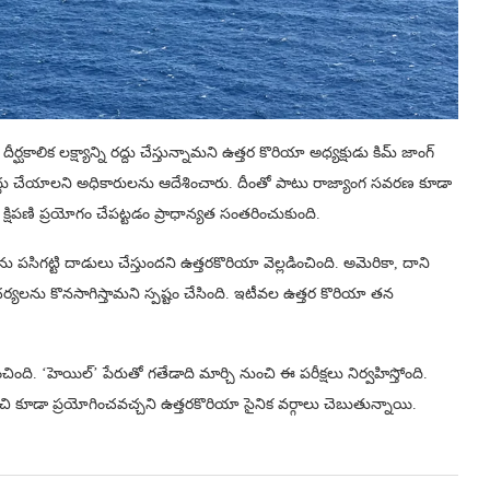
ిక లక్ష్యాన్ని రద్దు చేస్తున్నామని ఉత్తర కొరియా అధ్యక్షుడు కిమ్ జాంగ్
 రద్దు చేయాలని అధికారులను ఆదేశించారు. దీంతో పాటు రాజ్యాంగ సవరణ కూడా
్షిపణి ప్రయోగం చేపట్టడం ప్రాధాన్యత సంతరించుకుంది.
 పసిగట్టి దాడులు చేస్తుందని ఉత్తరకొరియా వెల్లడించింది. అమెరికా, దాని
ర్యలను కొనసాగిస్తామని స్పష్టం చేసింది. ఇటీవల ఉత్తర కొరియా తన
చింది. ‘హెయిల్‌’ పేరుతో గతేడాది మార్చి నుంచి ఈ పరీక్షలు నిర్వహిస్తోంది.
 నుంచి కూడా ప్రయోగించవచ్చని ఉత్తరకొరియా సైనిక వర్గాలు చెబుతున్నాయి.