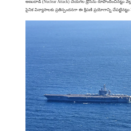
అణుదాడి (Nuclear Attack) చేయగల డ్రోన్‌ను రూపొందించినట్టు వెల్
సైనిక విన్యాసాలకు ప్రతిస్పందనగా ఈ క్షిపణి ప్రయోగాన్ని చేపట్టినట్టు 