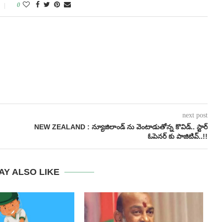
0
next post
NEW ZEALAND : న్యూజిలాండ్ ను వెంటాడుతోన్న కొవిడ్.. స్టార్
ఓపెన‌ర్ కు పాజిటివ్..!!
AY ALSO LIKE