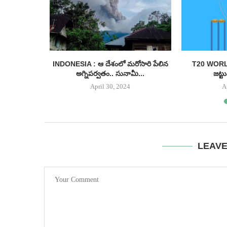
ారీగా నగదు
INDONESIA : ఆ దేశంలో మరోసారి పేలిన
T20 WORL
లు...
అగ్నిపర్వతం.. సునామీ...
జట్ట
April 30, 2024
A
LEAV