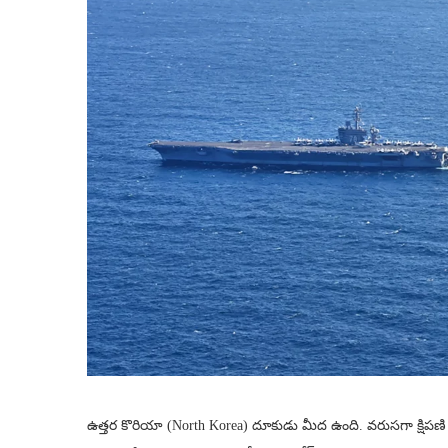
ఉత్తర కొరియా (North Korea) దూకుడు మీద ఉంది. వరుసగా క్షిపణి