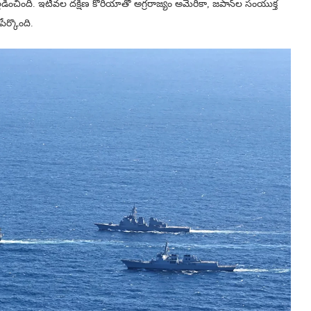
లడించింది. ఇటీవల దక్షిణ కొరియాతో అగ్రరాజ్యం అమెరికా, జపాన్‌ల సంయుక్త
పేర్కొంది.