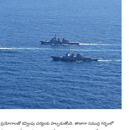
 ప్రయోగాలతో కవ్వింపు చర్యలకు పాల్పడుతోంది. తాజాగా సముద్ర గర్భంలో