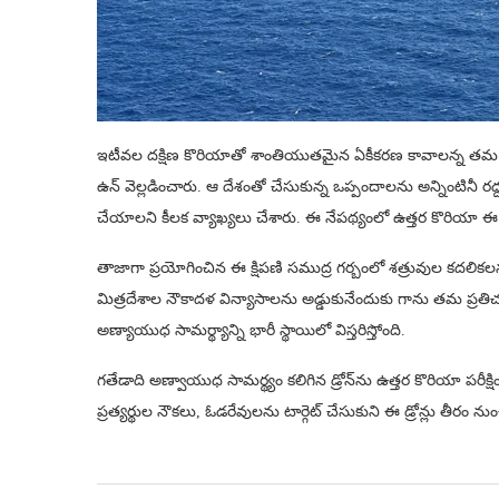
ఇటీవల దక్షిణ కొరియాతో శాంతియుతమైన ఏకీకరణ కావాలన్న తమ దీర్ఘకాల
ఉన్ వెల్లడించారు. ఆ దేశంతో చేసుకున్న ఒప్పందాలను అన్నింటినీ
చేయాలని కీలక వ్యాఖ్యలు చేశారు. ఈ నేపథ్యంలో ఉత్తర కొరియా ఈ క
తాజాగా ప్రయోగించిన ఈ క్షిపణి సముద్ర గర్బంలో శత్రువుల కదలికలను
మిత్రదేశాల నౌకాదళ విన్యాసాలను అడ్డుకునేందుకు గాను తమ ప్రతిచ
అణ్యాయుధ సామర్థ్యాన్ని భారీ స్థాయిలో విస్తరిస్తోంది.
గతేడాది అణ్వాయుధ సామర్థ్యం కలిగిన డ్రోన్‌ను ఉత్తర కొరియా పరీక్షిం
ప్రత్యర్థుల నౌకలు, ఓడరేవులను టార్గెట్ చేసుకుని ఈ డ్రోన్లు తీరం