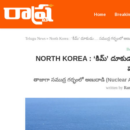
Home
Breaki
Telugu News
»
North Korea : ‘కిమ్’ దూకుడు…. సముద్ర గర్భంలో అణుదాడ
B
NORTH KOREA : ‘కిమ్’ దూకుడు….
తాజాగా సముద్ర గర్భంలో అణుదాడి (Nuclear Att
written by
Ra