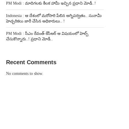
PM Modi : మాదిగలకు కీలక హామీ ఇచ్చిన ప్రధాని మోడీ..!
Indonesia : ఆ దేశంలో మరోసారి పేలిన అగ్నిపర్వతం.. సునామీ
హెచ్చరికలు జారీ చేసిన అధికారులు.. !
PM Modi : సీఎం రేవంత్-కేసీఆర్ ఆ విషయంలో హెల్ప్
చేసుకొన్నారు..! ప్రధాని మోడీ..
Recent Comments
No comments to show.