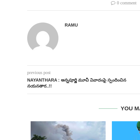
0 comment
RAMU
previous post
NAYANTHARA : అన్నపూర్ణి మూవీ వివాదంపై స్పందించిన
న‌య‌న‌తార‌..!!
YOU M