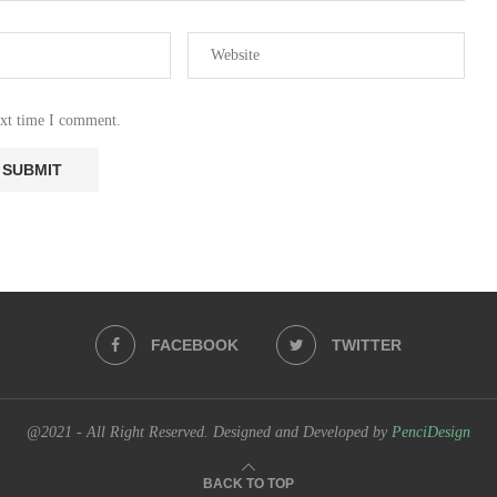
ext time I comment.
FACEBOOK
TWITTER
@2021 - All Right Reserved. Designed and Developed by
PenciDesign
BACK TO TOP