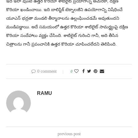
ఇది ఇలా వుంటే ఉత్తర కొరియా శాటిలైట్ ప్రయోగాన్ని అమెరికా, దక్షిణ
కొరియా ఖండించాయి. ఇది బాలిస్టిక్ టెక్నాలజీని ఉపయోగాన్ని నిషేధించే
యూఎన్ భద్రతా మండలి తీర్మానాలను ఉల్లంఘించడమే అవుతుందని
మండిపడ్డాయి. అదే సమయంలో ఉత్తర కొరియా శాటిలైట్ సామర్థ్యంపై దక్షిణ
కొరియా సందేహాలు వ్యక్తం చేసింది. శాటిలైట్ గురించి గానీ, అది తీసిన
చిత్రాలను గానీ ప్రపంచానికి ఉత్తర కొరియా చూపించలేదని తెలిపింది.
0 comment
0
RAMU
previous post