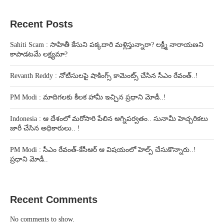
Recent Posts
Sahiti Scam : సాహితీ కేసుని పక్కదారి మళ్లిస్తున్నారా? లక్ష్మీ నారాయణని
కాపాడటమే లక్ష్యమా?
Revanth Reddy : నోటీసులపై షాకింగ్స్ కామెంట్స్ చేసిన సీఎం రేవంత్..!
PM Modi : మాదిగలకు కీలక హామీ ఇచ్చిన ప్రధాని మోడీ..!
Indonesia : ఆ దేశంలో మరోసారి పేలిన అగ్నిపర్వతం.. సునామీ హెచ్చరికలు
జారీ చేసిన అధికారులు.. !
PM Modi : సీఎం రేవంత్-కేసీఆర్ ఆ విషయంలో హెల్ప్ చేసుకొన్నారు..!
ప్రధాని మోడీ..
Recent Comments
No comments to show.