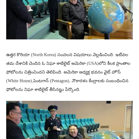
ఉత్తర కొరియా (North Korea) సంచలన విషయాలు వెల్లడించింది. ఇటీవల
తమ దేశానికి చెందిన ఓ నిఘా శాటిలైట్ అమెరికా (USA)లోని కీలక ప్రాంతాల
ఫోటోలను చిత్రించిందని తెలిపింది. అమెరికా అధ్యక్ష భవనం వైట్ హౌస్
(White House),పెంటగాన్ (Pentagon), నౌకాదళం కేంద్రాలకు సంబంధించిన
ఫోటోలను నిఘా శాటిలైట్ తీసినట్టు పేర్కొంది.