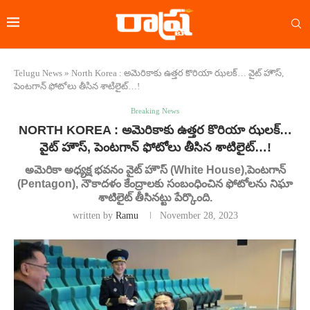
Telugu News
»
North Korea : అమెరికాకు ఉత్తర కొరియా ఝలక్… వైట్ హౌస్,
పెంటగాన్ ఫోటోలు తీసిన శాటిలైట్…!
Breaking News
NORTH KOREA : అమెరికాకు ఉత్తర కొరియా ఝలక్…
వైట్ హౌస్, పెంటగాన్ ఫోటోలు తీసిన శాటిలైట్…!
అమెరికా అధ్యక్ష భవనం వైట్ హౌస్ (White House),పెంటగాన్
(Pentagon), నౌకాదళం కేంద్రాలకు సంబంధించిన ఫోటోలను నిఘా
శాటిలైట్ తీసినట్టు పేర్కొంది.
written by
Ramu
November 28, 2023