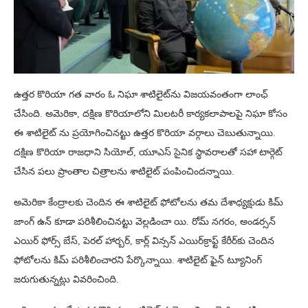
ఉత్త‌ర కొరియా గత వారం ఓ నిఘా శాటిలైట్‌ను విజయవంతంగా లాంఛ్
చేసింది. అమెరికా, దక్షిణ కొరియాలోని మిలటరీ కార్యకలాపాలపై నిఘా కోసం
ఈ శాటిలైట్ ను ప్రయోగించినట్టు ఉత్తర కొరియా వర్గాలు చెబుతున్నాయి.
దక్షిణ కొరియా రాజధాని సియోల్, యూఎస్ సైనిక స్థావరాలతో సహా టార్గెట్
చేసిన పలు ప్రాంతాల చిత్రాలను శాటిలైట్ పంపించిందన్నాయి.
అమెరికా కేంద్రాల‌కు చెందిన ఈ శాటిలైట్ ఫోటోలను తమ దేశాధ్యక్షుడు కిమ్
జాంగ్ ఉన్ కూడా పరిశీలించినట్టు వెల్లడించా యి. రోమ్ న‌గ‌రం, అండ‌ర్స‌న్
ఎయిర్ ఫోర్స్ బేస్‌, పెర‌ల్ హార్బ‌ర్‌, కార్ల్ విన్స‌న్ ఎయిర్‌క్రాఫ్ట్ కేరీర్‌కు చెందిన
ఫోటోల‌ను కిమ్ పరిశీలించారని పేర్కొన్నాయి. శాటిలైట్ ఫైన్ ట్యూనింగ్
జ‌రుగుతున్న‌ట్లు వివరించింది.