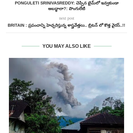
PONGULETI SRINIVASREDDY: చెప్పిన టైమ్‌లో ఇవ్వకుండా
అబద్ధాలా?: పొంగులేటి
next post
BRITAIN : ప్రపంచాన్ని హెచ్చరిస్తున్న శాస్త్రవేత్తలు.. బ్రిటన్‎ లో కొత్త వైరస్..!!
YOU MAY ALSO LIKE