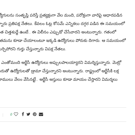
యోగులను సంతృప్తి పరిస్తే ప్రత్యక్షంగా వేల మంది, పరోక్షంగా వారిపై ఆధారపడిన
ారు ప్ర‌తిప‌క్ష నేత‌లు. కేవ‌లం ఓట్ల కోస‌మే ఎన్నిక‌లు ద‌గ్గ‌ర ప‌డిన ఈ స‌మ‌యంలో
ై అంత చిత్త‌శుద్దే ఉంటే.. ఈ విలీనం ఎప్పుడో చేసేవార‌ని అంటున్నారు. గ‌తంలో
ప్పుడు తమను కూడా చేయాలంటూ ఇక్క‌డి ఉద్యోగులు పోరుకు దిగారు. ఆ స‌మ‌యంలో
పోర‌ని గుర్తు చేస్తున్నారు విప‌క్ష నేత‌లు.
ల ఎంతోమంది ఆర్టీసీ ఉద్యోగులు అప్పుల‌పాల‌య్యార‌ని విమ‌ర్శిస్తున్నారు. మెట్రో
తో ఉద్యోగుల‌తో డ్రామా చేస్తున్నార‌ని అంటున్నారు. రాష్ట్రంలో ఆర్టీసీకి ల‌క్ష
్వ భూములు వేలం వేసిన‌ట్టే.. ఆర్టీసీ ఆస్తులు కూడా మాయం చేస్తార‌ని విమ‌ర్శ‌లు
0