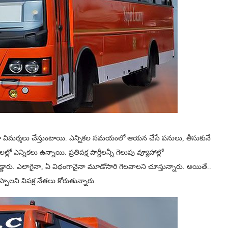
ర‌చూ విమ‌ర్శ‌లు చేస్తుంటాయి. ఎన్నిక‌ల స‌మ‌యంలో ఆయ‌న చేసే ప‌నులు, తీసుకునే
ఎన్నిక‌లు ఉన్నాయి. ప్ర‌తిప‌క్ష పార్టీలన్నీ గెలుపు వ్యూహాల్లో
ో ప‌డ్డారు. ఎలాగైనా, ఏ విధంగానైనా మూడోసారి గెల‌వాల‌ని చూస్తున్నారు. అయితే..
ెప్పాల‌ని విప‌క్ష నేత‌లు కోరుతున్నారు.