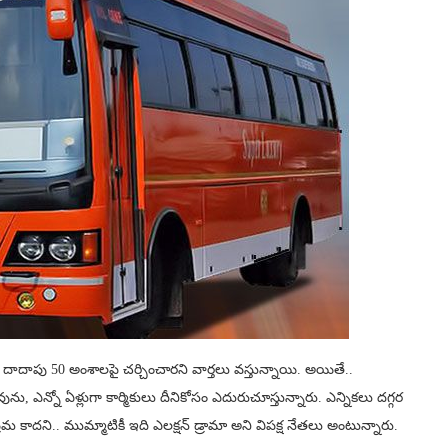
. దాదాపు 50 అంశాల‌పై చ‌ర్చించార‌ని వార్త‌లు వ‌స్తున్నాయి. అయితే..
, ఎన్నో ఏళ్లుగా కార్మికులు దీనికోసం ఎదురుచూస్తున్నారు. ఎన్నిక‌లు ద‌గ్గ‌ర
 కాద‌ని.. ముమ్మాటికీ ఇది ఎల‌క్ష‌న్ డ్రామా అని విప‌క్ష నేత‌లు అంటున్నారు.