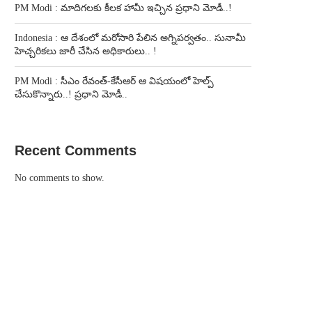
PM Modi : మాదిగలకు కీలక హామీ ఇచ్చిన ప్రధాని మోడీ..!
Indonesia : ఆ దేశంలో మరోసారి పేలిన అగ్నిపర్వతం.. సునామీ
హెచ్చరికలు జారీ చేసిన అధికారులు.. !
PM Modi : సీఎం రేవంత్-కేసీఆర్ ఆ విషయంలో హెల్ప్
చేసుకొన్నారు..! ప్రధాని మోడీ..
Recent Comments
No comments to show.