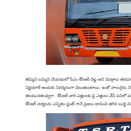
తిమ్మిని బ‌మ్మిని చేయ‌డంలో సీఎం కేసీఆర్ దిట్ట అని విప‌క్షాలు త‌
నిర్ణ‌యాలే అందుకు నిద‌ర్శ‌నంగా చెబుతుంటాయి. ఇంకో నాలుగైదు నెల‌ల్లో 
త‌ల‌మున‌క‌ల‌వ్వ‌గా.. కేసీఆర్ వారి ఎత్తుల‌కు పై ఎత్తులు వేసే ప‌నిల
కేసీఆర్ చ‌ర్య‌ల‌ను ఎన్నిక‌ల స్టంట్ గానే ప్ర‌జ‌లు భావించి త‌గిన బుద్ధి చ