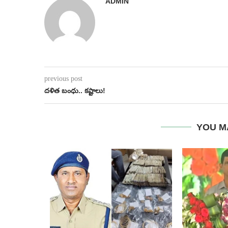
ADMIN
previous post
దళిత బంధు.. కష్టాలు!
YOU M