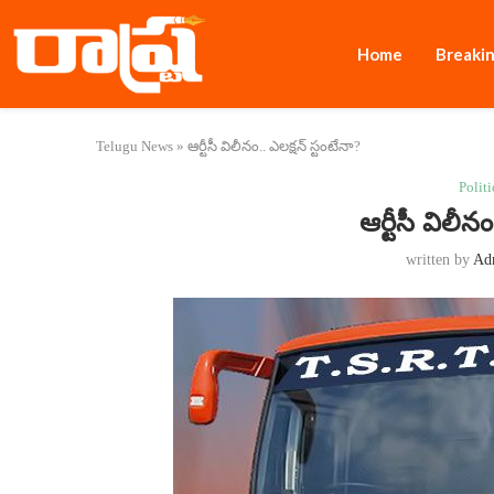
Home
Breaki
Telugu News
»
ఆర్టీసీ విలీనం.. ఎల‌క్ష‌న్ స్టంటేనా?
Politi
ఆర్టీసీ విలీనం
written by
Ad