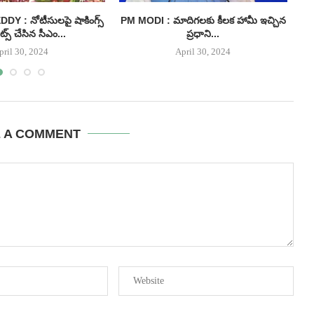
 : నోటీసులపై షాకింగ్స్
PM MODI : మాదిగలకు కీలక హామీ ఇచ్చిన
I
్స్ చేసిన సీఎం...
ప్రధాని...
pril 30, 2024
April 30, 2024
E A COMMENT