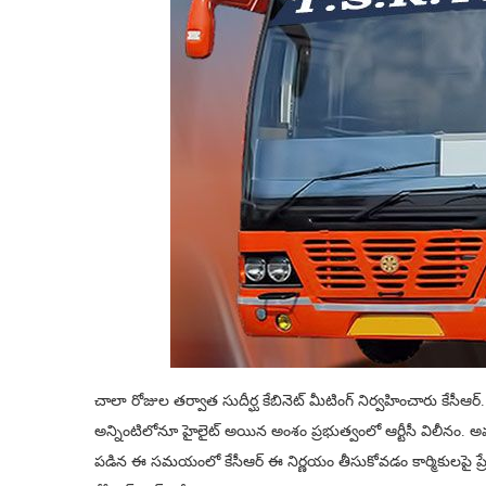
చాలా రోజుల త‌ర్వాత సుదీర్ఘ కేబినెట్ మీటింగ్ నిర్వ‌హించారు కేసీఆర్
అన్నింటిలోనూ హైలైట్ అయిన అంశం ప్ర‌భుత్వంలో ఆర్టీసీ విలీనం. అవును
ప‌డిన ఈ స‌మ‌యంలో కేసీఆర్ ఈ నిర్ణ‌యం తీసుకోవ‌డం కార్మికుల‌పై ప్రేమ