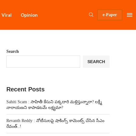
Viral
Opinion
e-Paper
Search
SEARCH
Recent Posts
Sahiti Scam : సాహితీ కేసుని పక్కదారి మళ్లిస్తున్నారా? లక్ష్మీ
నారాయణని కాపాడటమే లక్ష్యమా?
Revanth Reddy : నోటీసులపై షాకింగ్స్ కామెంట్స్ చేసిన సీఎం
రేవంత్..!