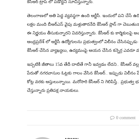
కేసీఆర్ ట్రాప్ లో ప‌డొద్ద‌ని సూచిస్తున్నారు.
తెలంగాణలో అతి పెద్ద వ్యవస్థగా ఉంది ఆర్టీసీ. ఇందులో ప‌ని చేసే ఉద్
లక్షల మంది బీఆర్ఎస్ వైపు మ‌ళ్లుతార‌నేది కేసీఆర్ ప్లాన్ గా చెబుతున్న
ఈ నిర్ణ‌యం తీసుకున్నార‌ని వివ‌రిస్తున్నారు. కేసీఆర్ కు కార్మికుల‌ప
ఆంధ్రప్రదేశ్ లో ఆర్టీసీ ఉద్యోగులను ప్రభుత్వంలో విలీనం చేసిన
కేసీఆర్ చేసిన వ్యాఖ్య‌లు, ఉద్య‌మంపై ఆయ‌న చేసిన కన్నెర్ర ఎవ‌రూ మ‌ర్చి
ఇప్ప‌టికీ జీతాలు 15వ తేదీ దాటితే గానీ ఇవ్వ‌డం లేద‌ని.. కేసీఆర్ వ‌ల్
పేరుతో న‌గ‌ర‌వాసుల ఓట్ల‌కు గాలం వేసిన కేసీఆర్.. ఇప్పుడు విలీనం పేరు
కోట్ల వ‌ర‌కు ఆస్తులున్నాయి. మ‌రోసారి కేసీఆర్ ని గెలిపిస్తే.. ప్ర‌భుత
చేస్తున్నారు ప్ర‌తిప‌క్ష నాయ‌కులు.
0 comment