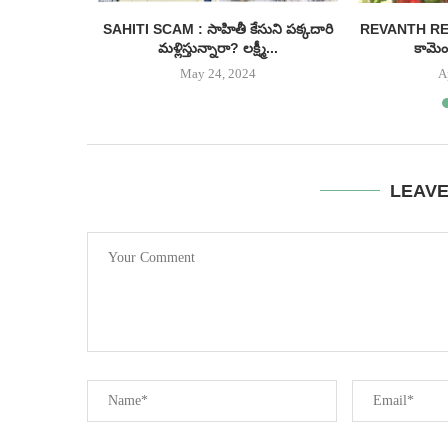
ీనియర్ హీరో
SAHITI SCAM : సాహితీ కేసుని పక్కదారి
REVANTH REDDY
...
మళ్లిస్తున్నారా? లక్ష్మీ...
కామెంట
May 24, 2024
A
LEAV