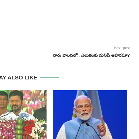
next post
సారు పాల‌న‌లో.. ఎలుక‌ల‌కు మ‌నిషే ఆహారమా?
AY ALSO LIKE