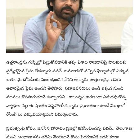
ఉత్తరాంధ్రను గుప్పిట్లో పెట్టుకోవడానికి తప్ప విశాఖ రాజధానిపై పాలకులకు
ప్రత్యేకమైన ప్రేమ లేదన్నారు పవన్. జనవాణిలో వచ్చిన ఫిర్యాదుల్లో ఎక్కువ
శాతం భూదోపిడీలకు సంబంధించినవేనని అన్నారు. ఉత్తరాంధ్రపై తనకు
అపారమైన ప్రేమ ఉందని తెలిపారు. సహజవనరులు ఉండి ఇక్కడ నుంచి
వలసలు కొనసాగుతూనే ఉన్నాయని.. కాలుష్యం కారణంగా ఎదురవుతోన్న
వ్యాధుల వల్ల ఈ ప్రాంతం నష్టపోతోందన్నారు. ప్రశాంతంగా ఉండే విశాఖలో
రేసింగ్ లు ఎక్కువయ్యాయని విమర్శించారు.
ప్రభుత్వంపై కోపం, జనసేన పోరాటం ప్రజల్లో కనిపించిందన్న పవన్.. తెలంగాణ
నుంచి ఆంధ్రావాళ్లను తరిమి వేయాలనే కోపం పెరగడానికి జగన్ కూడా