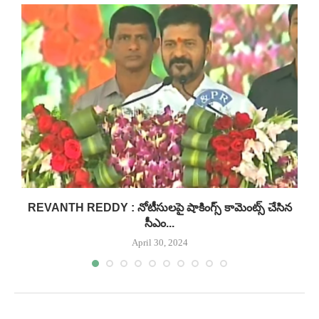
..
REVANTH REDDY : నోటీసులపై షాకింగ్స్ కామెంట్స్ చేసిన
సీఎం...
April 30, 2024