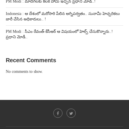
PM Modi : మాదిగలకు కీలక హామీ ఇచ్చిన ప్రధాని మోడీ..!
Indonesia : ఆ దేశంలో మరోసారి పేలిన అగ్నిపర్వతం.. సునామీ హెచ్చరికలు
జారీ చేసిన అధికారులు.. !
PM Modi : సీఎం రేవంత్-కేసీఆర్ ఆ విషయంలో హెల్ప్ చేసుకొన్నారు..!
ప్రధాని మోడీ..
Recent Comments
No comments to show.