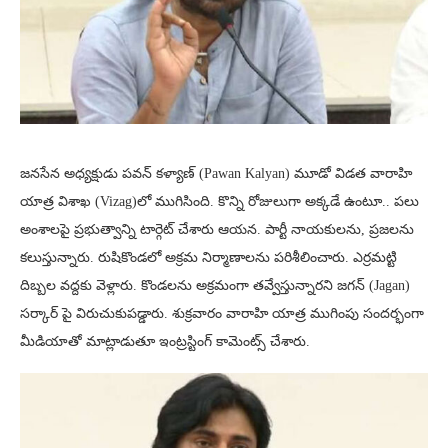
జనసేన అధ్యక్షుడు పవన్ కళ్యాణ్ (Pawan Kalyan) మూడో విడత వారాహి
యాత్ర విశాఖ (Vizag)లో ముగిసింది. కొన్ని రోజులుగా అక్కడే ఉంటూ.. పలు
అంశాలపై ప్రభుత్వాన్ని టార్గెట్ చేశారు ఆయన. పార్టీ నాయకులను, ప్రజలను
కలుస్తున్నారు. రుషికొండలో అక్రమ నిర్మాణాలను పరిశీలించారు. ఎర్రమట్టి
దిబ్బల వద్దకు వెళ్లారు. కొండలను అక్రమంగా తవ్వేస్తున్నారని జగన్ (Jagan)
సర్కార్ పై విరుచుకుపడ్డారు. శుక్రవారం వారాహి యాత్ర ముగింపు సందర్భంగా
మీడియాతో మాట్లాడుతూ ఇంట్రస్టింగ్ కామెంట్స్ చేశారు.