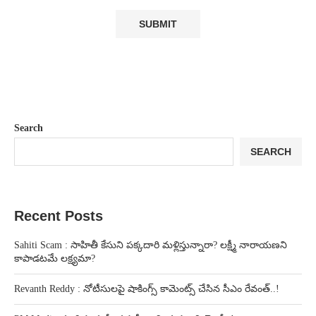
Search
SEARCH
Recent Posts
Sahiti Scam : సాహితీ కేసుని పక్కదారి మళ్లిస్తున్నారా? లక్ష్మీ నారాయణని
కాపాడటమే లక్ష్యమా?
Revanth Reddy : నోటీసులపై షాకింగ్స్ కామెంట్స్ చేసిన సీఎం రేవంత్..!