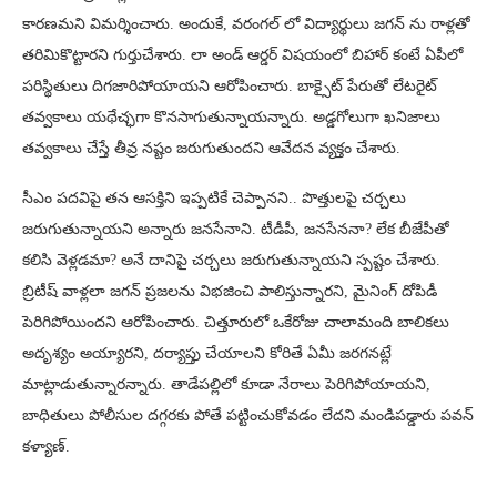
కారణమని విమర్శించారు. అందుకే, వరంగల్ లో విద్యార్థులు జగన్‌ ను రాళ్లతో
తరిమికొట్టారని గుర్తుచేశారు. లా అండ్ ఆర్డర్‌ విషయంలో బిహార్ కంటే ఏపీలో
పరిస్థితులు దిగజారిపోయాయని ఆరోపించారు. బాక్సైట్ పేరుతో లేటరైట్
తవ్వకాలు యథేచ్ఛగా కొనసాగుతున్నాయన్నారు. అడ్డగోలుగా ఖనిజాలు
తవ్వకాలు చేస్తే తీవ్ర నష్టం జరుగుతుందని ఆవేదన వ్యక్తం చేశారు.
సీఎం పదవిపై తన ఆసక్తిని ఇప్పటికే చెప్పానని.. పొత్తులపై చర్చలు
జరుగుతున్నాయని అన్నారు జనసేనాని. టీడీపీ, జనసేననా? లేక బీజేపీతో
కలిసి వెళ్లడమా? అనే దానిపై చర్చలు జరుగుతున్నాయని స్పష్టం చేశారు.
బ్రిటీష్ వాళ్లలా జగన్ ప్రజలను విభజించి పాలిస్తున్నారని, మైనింగ్ దోపిడీ
పెరిగిపోయిందని ఆరోపించారు. చిత్తూరులో ఒకేరోజు చాలామంది బాలికలు
అదృశ్యం అయ్యారని, దర్యాప్తు చేయాలని కోరితే ఏమీ జరగనట్లే
మాట్లాడుతున్నారన్నారు. తాడేపల్లిలో కూడా నేరాలు పెరిగిపోయాయని,
బాధితులు పోలీసుల దగ్గరకు పోతే పట్టించుకోవడం లేదని మండిపడ్డారు పవన్
కళ్యాణ్.