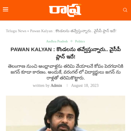
Telugu News
»
Pawan Kalyan : కొండలను తవ్వేస్తున్నారు.. వైసీపీ ప్లాన్ ఇదే!
Andhra Pradesh
Politics
PAWAN KALYAN : కొండలను తవ్వేస్తున్నారు.. వైసీపీ
ప్లాన్ ఇదే!
తెలంగాణ నుంచి ఆంధ్రావాళ్లను తరిమి వేయాలనే కోపం పెరగడానికి
జగన్ కూడా కారణం. అందుకే, వరంగల్ లో విద్యార్థులు జగన్‌ ను
రాళ్లతో తరిమికొట్టారు.
written by
Admin
August 18, 2023