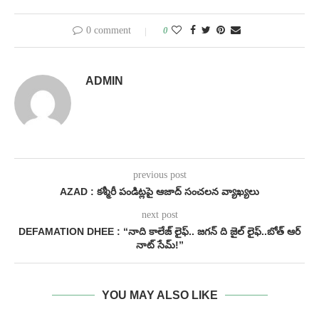
0 comment
0
ADMIN
previous post
AZAD : కశ్మీరీ పండిట్లపై ఆజాద్ సంచలన వ్యాఖ్యలు
next post
DEFAMATION DHEE : “నాది కాలేజ్ లైఫ్.. జగన్ ది జైల్ లైఫ్..బోత్ ఆర్
నాట్ సేమ్!”
YOU MAY ALSO LIKE