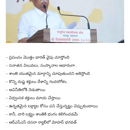
– ప్రపంచం మొత్తం భారత్ వైపు చూస్తోంది
– సనాతన విలువలు, సంస్కారాల ఆధారంగా..
– శాంతి యుతమైన మార్గాన్ని చూపుతుందని ఆశిస్తోంది
– కొన్ని దుష్ట శక్తులు దేశాన్ని గందరగోళం..
– అవినీతిలోకి నెడుతాయి
– విధ్వంసక శక్తులు మాయ చేస్తాయి
– ఉన్నతమైన లక్ష్యాల కోసం పని చేస్తున్నట్టు చెప్పుకుంటాయి
– కానీ, వారి లక్ష్యం శాంతికి భంగం కలిగించడమే
– ఆర్ఎస్ఎస్ దసరా ర్యాలీలో మోహన్ భగవత్