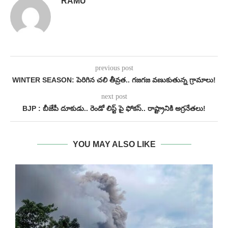
RAMU
previous post
WINTER SEASON: పెరిగిన చలి తీవ్రత.. గజగజ వణుకుతున్న గ్రామాలు!
next post
BJP : బీజేపీ దూకుడు.. రెండో లిస్ట్ పై ఫోకస్.. రాష్ట్రానికి అగ్రనేతలు!
YOU MAY ALSO LIKE