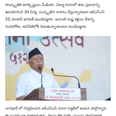
సాంస్కృతిక మార్క్సిస్టులు మీడియా, విద్యా రంగంలో తమ ప్రభావాన్ని
ఉపయోగించి దేశ విద్య, సంస్కృతిని నాశనం చేస్తున్నారంటూ ఆర్ఎస్ఎస్
చీఫ్ మోహన్ భగవత్ మండిపడ్డారు. ఇలాంటి దుష్ట శక్తులు దేశాన్ని
గందరగోళం, అవినీతిలోకి నెడుతున్నాయంటూ మండిపడ్డారు.
నాగపూర్‌ లో నిర్వహించిన ఆర్ఎస్ఎస్ దసరా ర్యాలీలో ఆయన పాల్గొన్నారు.
ఈ సందర్భంగా మాట్లాడుతూ.. సాంస్కతిక మార్క్సిస్టులను స్వార్థపూరిత