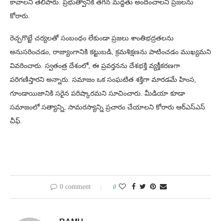
కావాలని తెలిపారు. ప్రభుత్వానికి తగిన మద్దతు అందించాలని ప్రజలను
కోరారు.
రెచ్చగొట్టే చర్యలతో సంబంధం లేకుండా ప్రజలు శాంతిభద్రతలను
అనుసరించడం, రాజ్యాంగానికి కట్టుబడి, క్రమశిక్షణను పాటించడం ముఖ్యమని
వివరించారు. స్వతంత్ర దేశంలో, ఈ ప్రవర్తనను దేశభక్తి వ్యక్తీకరణగా
పరిగణిస్తారని అన్నారు. సమాజం ఒక సంఘటిత శక్తిగా మారడమే హింస,
గూండాయిజానికి సరైన పరిష్కారమని సూచించారు. మీడియా కూడా
సమాజంలో సత్యాన్ని, సామరస్యాన్ని ప్రచారం చేయాలని కోరారు ఆర్ఎస్ఎస్
చీఫ్.
0 comment
0