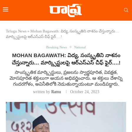
Telugu News
»
Mohan Bagawath: విద్య, సంస్కృతిని నాశనం చేస్తున్నారు…
మార్క్సిస్టులపై ఆర్ఎస్ఎస్ చీఫ్ ఫైర్….!
Breaking News
National
MOHAN BAGAWATH: విద్య, సంస్కృతిని నాశనం
చేస్తున్నారు… మార్క్సిస్టులపై ఆర్ఎస్ఎస్ చీఫ్ ఫైర్….!
సాంస్కృతిక మార్క్సిస్టులు, ప్రజలను స్వార్థపూరిత, వివక్షత,
మోసపూరిత శక్తులుగా ఆయన అభివర్ణించారు. ఆ శక్తులు దేశాన్ని
గందరగోళం, అవినీతిలోకి నెడుతున్నాయంటూ మండిపడ్డారు.
written by
Ramu
October 24, 2023