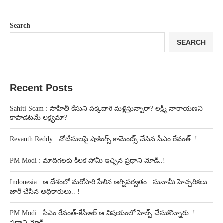
Search
SEARCH
Recent Posts
Sahiti Scam : సాహితీ కేసుని పక్కదారి మళ్లిస్తున్నారా? లక్ష్మీ నారాయణని
కాపాడటమే లక్ష్యమా?
Revanth Reddy : నోటీసులపై షాకింగ్స్ కామెంట్స్ చేసిన సీఎం రేవంత్..!
PM Modi : మాదిగలకు కీలక హామీ ఇచ్చిన ప్రధాని మోడీ..!
Indonesia : ఆ దేశంలో మరోసారి పేలిన అగ్నిపర్వతం.. సునామీ హెచ్చరికలు
జారీ చేసిన అధికారులు.. !
PM Modi : సీఎం రేవంత్-కేసీఆర్ ఆ విషయంలో హెల్ప్ చేసుకొన్నారు..!
ప్రధాని మోడీ..