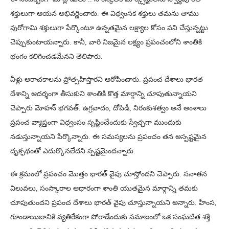
శక్తులుగా ఆయన అభివర్ణించారు. ఈ విధ్వంసక శక్తులు తమను తాము
పురోగామి శక్తులుగా పేర్కొంటూ ఉన్నతమైన లక్ష్యాల కోసం పని చేస్తున్నట్టు
చెప్పుకుంటాయన్నారు. కానీ, వారి నిజమైన లక్ష్యం ప్రపంచంలోని శాంతికి
భంగం కలిగించడమేనని తెలిపారు.
వీళ్లు అరాచకాలను ప్రోత్సహిస్తారని ఆరోపించారు. ప్రపంచ దేశాలు భారత
దేశాన్ని ఆదర్శంగా తీసుకుని శాంతికి కొత్త మార్గాన్ని చూపుతున్నాయని
చెప్పారు మోహన్ భగవత్. ఉగ్రవాదం, దోపిడీ, నిరంకుశత్వం అనే అంశాలు
ప్రపంచ వ్యాప్తంగా విధ్వంసం సృష్టించేందుకు స్వేచ్ఛగా ముందుకు
నడుస్తున్నాయని పేర్కొన్నారు. ఈ సమస్యలను ప్రపంచం తన అస్పష్టమైన
దృక్ఫథంతో ఎదుర్కొనలేదని స్పష్టమైందన్నారు.
ఈ క్రమంలో ప్రపంచం మొత్తం భారత్ వైపు చూస్తోందని చెప్పారు. సనాతన
విలువలు, సంస్కారాల ఆధారంగా శాంతి యుతమైన మార్గాన్ని తమకు
చూపుతుందని ప్రపంచ దేశాలు భారత్ వైపు చూస్తున్నాయని అన్నారు. హింస,
గూండాయిజానికి వ్యతిరేకంగా పోరాడేందుకు సమాజంలో ఒక సంఘటిత శక్తి