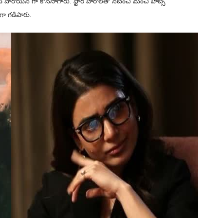
హీరోయిన్ గా కొనసాగారు. స్టార్ హీరోలతో నటించి మంచి హిట్స్
ీగా గడిపారు.