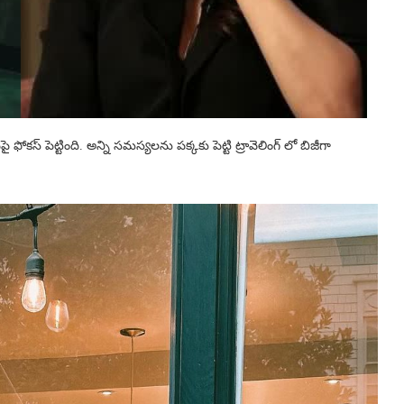
పై ఫోకస్ పెట్టింది. అన్ని సమస్యలను పక్కకు పెట్టి ట్రావెలింగ్ లో బిజీగా