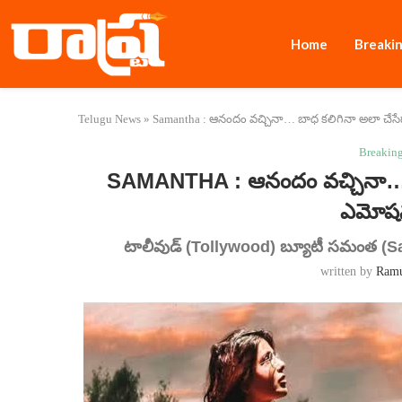
Home
Breaki
Telugu News
»
Samantha : ఆనందం వచ్చినా… బాధ కలిగినా అలా చేస
Breakin
SAMANTHA : ఆనందం వచ్చినా… బ
ఎమోషన
టాలీవుడ్ (Tollywood) బ్యూటీ సమంత (Sa
written by
Ram