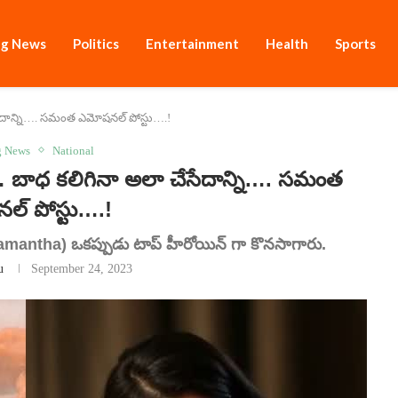
ng News
Politics
Entertainment
Health
Sports
ేదాన్ని…. సమంత ఎమోషనల్ పోస్టు….!
g News
National
ాధ కలిగినా అలా చేసేదాన్ని…. సమంత
ల్ పోస్టు….!
mantha) ఒకప్పుడు టాప్ హీరోయిన్ గా కొనసాగారు.
u
September 24, 2023