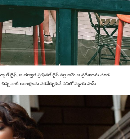
కూల్ లైఫ్, ఆ తర్వాత ప్రొఫెనల్ లైఫ్ వల్ల ఆమె ఆ ప్రదేశాలను చూడ
ిన్న నాటి ఆకాంక్షలను నెరవేర్చుకునే పనిలో పడ్డారు సామ్.