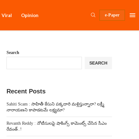
Viral
Opinion
e-Paper
Search
SEARCH
Recent Posts
Sahiti Scam : సాహితీ కేసుని పక్కదారి మళ్లిస్తున్నారా? లక్ష్మీ
నారాయణని కాపాడటమే లక్ష్యమా?
Revanth Reddy : నోటీసులపై షాకింగ్స్ కామెంట్స్ చేసిన సీఎం
రేవంత్..!