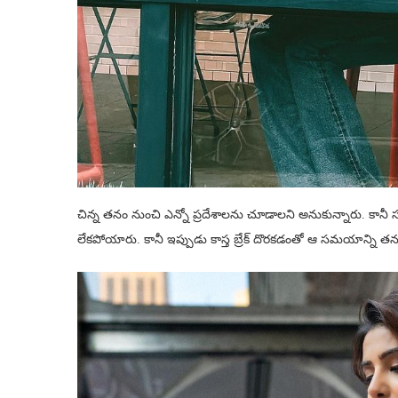
చిన్న తనం నుంచి ఎన్నో ప్రదేశాలను చూడాలని అనుకున్నారు. కానీ స్
లేకపోయారు. కానీ ఇప్పుడు కాస్త బ్రేక్ దొరకడంతో ఆ సమయాన్ని తన చ