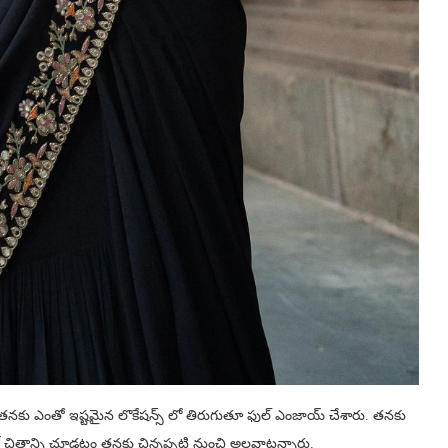
ి తనకు ఎంతో ఇష్టమైన లొకేషన్స్ లో తిరుగుతూ ఫుల్ ఎంజాయ్ చేశారు. తనకు
 చిత్రాన్ని చూడటం తనకు చిన్నప్పటి నుంచి అలవాటన్నారు.