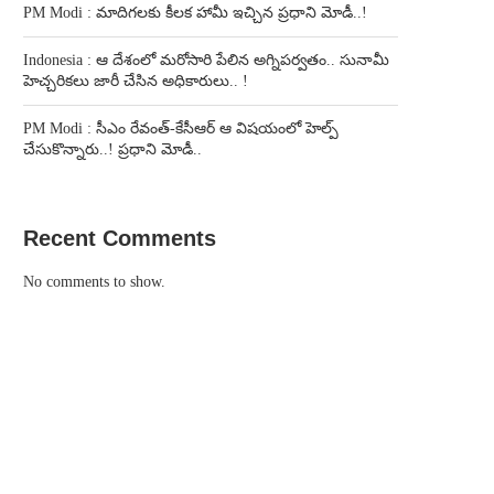
PM Modi : మాదిగలకు కీలక హామీ ఇచ్చిన ప్రధాని మోడీ..!
Indonesia : ఆ దేశంలో మరోసారి పేలిన అగ్నిపర్వతం.. సునామీ
హెచ్చరికలు జారీ చేసిన అధికారులు.. !
PM Modi : సీఎం రేవంత్-కేసీఆర్ ఆ విషయంలో హెల్ప్
చేసుకొన్నారు..! ప్రధాని మోడీ..
Recent Comments
No comments to show.