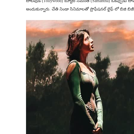
టాలీవుడ్ (Tollywood) బ్యూటీ సమంత (Samantha) ఒకప్పుడు టాప్ 
అందుకున్నారు. చేతి నిండా సినిమాలతో ప్రొఫేషనల్ లైఫ్ లో బిజి బిజ