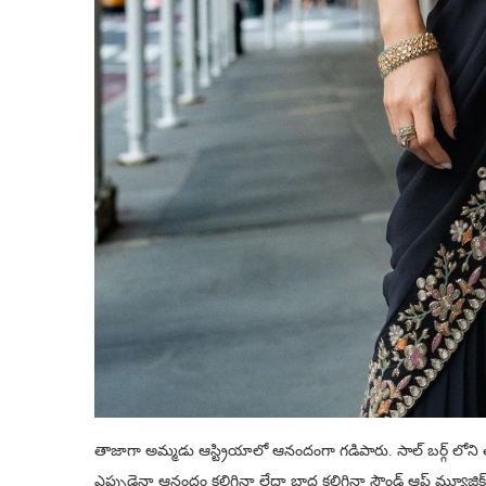
తాజాగా అమ్మడు ఆస్ట్రియాలో ఆనందంగా గడిపారు. సాల్ బర్గ్ లోన
ఎప్పుడైనా ఆనందం కలిగినా లేదా బాధ కలిగినా సౌండ్ ఆఫ్ మ్యూజిక్