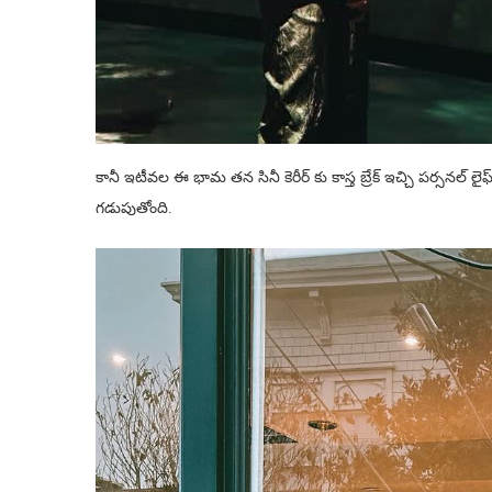
కానీ ఇటీవల ఈ భామ తన సినీ కెరీర్ కు కాస్త బ్రేక్ ఇచ్చి పర్సనల్ లైఫ్‌‌
గడుపుతోంది.