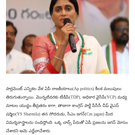
పార్లమెంట్ ఎన్నికల వేళ ఏపీ రాజకీయాలు(Ap politics) కీలక మలుపులు
తిరుగుతున్నాయి. మొన్నటివరకు టీడీపీ(TDP), అధికార వైసీపీ(YCP) మధ్య
మాటల యుద్ధం తీవ్రతరం కాగా, తాజాగా కాంగ్రెస్ పార్టీ పీసీసీ చీఫ్ వైఎస్
షర్మిల(YS Sharmila) తన సోదరుడు, సీఎం జగన్(Cm jagan) మీద
విమర్శనాస్త్రాలను సంధిస్తోంది. ఒక్క చాన్స్ పేరుతో ఏపీ ప్రజలను జగన్ మోసం
చేశారని ఆమె ఎద్దేవాచేశారు.