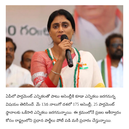
ఏపీలో పార్లమెంట్ ఎన్నికలతో పాటు అసెంబ్లీకి కూడా ఎన్నికలు జరగనున్న
విషయం తెలిసిందే. మే 13న నాలుగో దశలో 175 అసెంబ్లీ, 25 పార్లమెంట్
స్థానాలకు ఒకేసారి ఎన్నికలు జరగనున్నాయి. ఈ క్రమంలోనే ప్రజల ఆశీర్వాదం
కోసం రాష్ట్రంలోని ప్రధాన పార్టీలు పోటీ పడి మరీ ప్రచారం చేస్తున్నాయి.