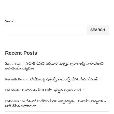
Search
SEARCH
Recent Posts
Sahiti Scam : సాహితీ కేసుని పక్కదారి మళ్లిస్తున్నారా? లక్ష్మీ నారాయణని
కాపాడటమే లక్ష్యమా?
Revanth Reddy : నోటీసులపై షాకింగ్స్ కామెంట్స్ చేసిన సీఎం రేవంత్..!
PM Modi : మాదిగలకు కీలక హామీ ఇచ్చిన ప్రధాని మోడీ..!
Indonesia : ఆ దేశంలో మరోసారి పేలిన అగ్నిపర్వతం.. సునామీ హెచ్చరికలు
జారీ చేసిన అధికారులు.. !