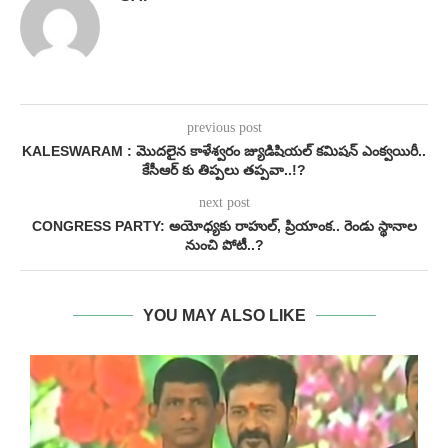
previous post
KALESWARAM : మొదలైన కాళేశ్వరం జ్యుడిషియల్ కమిషన్ ఎంక్వయిరీ..
కేసీఆర్ కు తిప్పలు తప్పవా..!?
next post
CONGRESS PARTY: అయోధ్యకు రాహుల్, ప్రియాంక.. రెండు స్థానాల
నుంచి పోటీ..?
YOU MAY ALSO LIKE