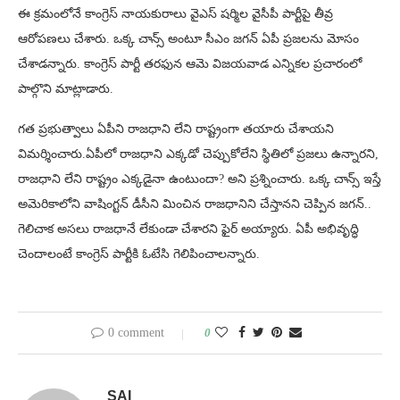
ఈ క్రమంలోనే కాంగ్రెస్ నాయకురాలు వైఎస్ షర్మిల వైసీపీ పార్టీపై తీవ్ర
ఆరోపణలు చేశారు. ఒక్క చాన్స్ అంటూ సీఎం జగన్ ఏపీ ప్రజలను మోసం
చేశాడన్నారు. కాంగ్రెస్ పార్టీ తరఫున ఆమె విజయవాడ ఎన్నికల ప్రచారంలో
పాల్గొని మాట్లాడారు.
గత ప్రభుత్వాలు ఏపీని రాజధాని లేని రాష్ట్రంగా తయారు చేశాయని
విమర్శించారు.ఏపీలో రాజధాని ఎక్కడో చెప్పుకోలేని స్థితిలో ప్రజలు ఉన్నారని,
రాజధాని లేని రాష్ట్రం ఎక్కడైనా ఉంటుందా? అని ప్రశ్నించారు. ఒక్క చాన్స్ ఇస్తే
అమెరికాలోని వాషింగ్టన్ డీసీని మించిన రాజధానిని చేస్తానని చెప్పిన జగన్..
గెలిచాక అసలు రాజధానే లేకుండా చేశారని ఫైర్ అయ్యారు. ఏపీ అభివృద్ధి
చెందాలంటే కాంగ్రెస్ పార్టీకి ఓటేసి గెలిపించాలన్నారు.
0 comment
0
SAI