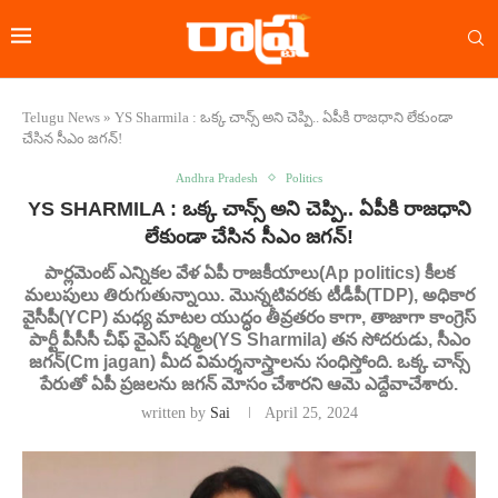
Telugu News
»
YS Sharmila : ఒక్క చాన్స్ అని చెప్పి.. ఏపీకి రాజధాని లేకుండా
చేసిన సీఎం జగన్!
Andhra Pradesh
Politics
YS SHARMILA : ఒక్క చాన్స్ అని చెప్పి.. ఏపీకి రాజధాని
లేకుండా చేసిన సీఎం జగన్!
పార్లమెంట్ ఎన్నికల వేళ ఏపీ రాజకీయాలు(Ap politics) కీలక
మలుపులు తిరుగుతున్నాయి. మొన్నటివరకు టీడీపీ(TDP), అధికార
వైసీపీ(YCP) మధ్య మాటల యుద్ధం తీవ్రతరం కాగా, తాజాగా కాంగ్రెస్
పార్టీ పీసీసీ చీఫ్ వైఎస్ షర్మిల(YS Sharmila) తన సోదరుడు, సీఎం
జగన్(Cm jagan) మీద విమర్శనాస్త్రాలను సంధిస్తోంది. ఒక్క చాన్స్
పేరుతో ఏపీ ప్రజలను జగన్ మోసం చేశారని ఆమె ఎద్దేవాచేశారు.
written by
Sai
April 25, 2024