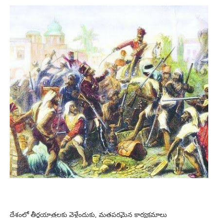
దేశంలో తీర్థయాత్రలకు వెళ్లేందుకు, మతపరమైన కార్యక్రమాలు