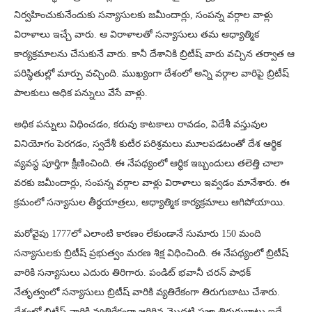
నిర్వహించుకునేందుకు సన్యాసులకు జమీందార్లు, సంపన్న వర్గాల వాళ్లు
విరాళాలు ఇచ్చే వారు. ఆ విరాళాలతో సన్యాసులు తమ ఆధ్యాత్మిక
కార్యక్రమాలను చేసుకునే వారు. కానీ దేశానికి బ్రిటీష్ వారు వచ్చిన తర్వాత ఆ
పరిస్థితుల్లో మార్పు వచ్చింది. ముఖ్యంగా దేశంలో అన్ని వర్గాల వారిపై బ్రిటీష్
పాలకులు అధిక పన్నులు వేసే వాళ్లు.
అధిక పన్నులు విధించడం, కరువు కాటకాలు రావడం, విదేశీ వస్తువుల
వినియోగం పెరగడం, స్వదేశీ కుటీర పరిశ్రమలు మూలపడటంతో దేశ ఆర్థిక
వ్యవస్థ పూర్తిగా క్షీణించింది. ఈ నేపథ్యంలో ఆర్థిక ఇబ్బందులు తలెత్తి చాలా
వరకు జమీందార్లు, సంపన్న వర్గాల వాళ్లు విరాళాలు ఇవ్వడం మానేశారు. ఈ
క్రమంలో సన్యాసుల తీర్థయాత్రలు, ఆధ్యాత్మిక కార్యక్రమాలు ఆగిపోయాయి.
మరోవైపు 1777లో ఎలాంటి కారణం లేకుండానే సుమారు 150 మంది
సన్యాసులకు బ్రిటీష్ ప్రభుత్వం మరణ శిక్ష విధించింది. ఈ నేపథ్యంలో బ్రిటీష్
వారికి సన్యాసులు ఎదురు తిరిగారు. పండిట్ భవానీ చరన్ పాధక్
నేతృత్వంలో సన్యాసులు బ్రిటీష్ వారికి వ్యతిరేకంగా తిరుగుబాటు చేశారు.
దేశంలో బ్రిటీష్ వారికి వ్యతిరేకంగా జరిగిన మొదటి ప్రజా తిరుగుబాటు ఇదే