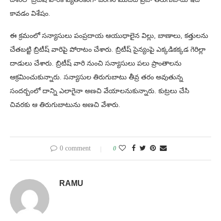
కావడం విశేషం.
ఈ క్రమంలో సన్యాసులు పంప్రదాయ ఆయుధాలైన విల్లు, బాణాలు, కత్తులను
చేతబట్టి బ్రిటీష్ వారిపై పోరాటం చేశారు. బ్రిటీష్ సైన్యంపై ఎక్కడికక్కడ గెరిల్లా
దాడులు చేశారు. బ్రిటీష్ వారి నుంచి సన్యాసులు పలు ప్రాంతాలను
ఆక్రమించుకున్నారు. సన్యాసుల తిరుగుబాటు తీవ్ర తరం అవుతున్న
సందర్బంలో దాన్ని ఎలాగైనా అణచి వేయాలనుకున్నారు. కుట్రలు చేసి
చివరకు ఆ తిరుగుబాటును అణచి వేశారు.
0 comment
0
RAMU