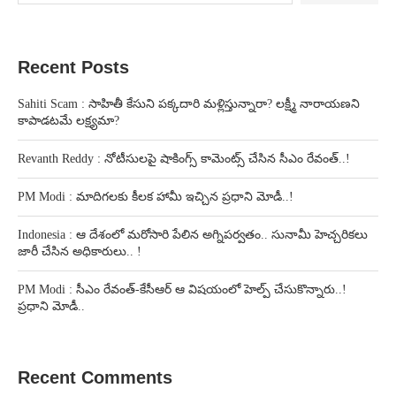
Recent Posts
Sahiti Scam : సాహితీ కేసుని పక్కదారి మళ్లిస్తున్నారా? లక్ష్మీ నారాయణని
కాపాడటమే లక్ష్యమా?
Revanth Reddy : నోటీసులపై షాకింగ్స్ కామెంట్స్ చేసిన సీఎం రేవంత్..!
PM Modi : మాదిగలకు కీలక హామీ ఇచ్చిన ప్రధాని మోడీ..!
Indonesia : ఆ దేశంలో మరోసారి పేలిన అగ్నిపర్వతం.. సునామీ హెచ్చరికలు
జారీ చేసిన అధికారులు.. !
PM Modi : సీఎం రేవంత్-కేసీఆర్ ఆ విషయంలో హెల్ప్ చేసుకొన్నారు..!
ప్రధాని మోడీ..
Recent Comments