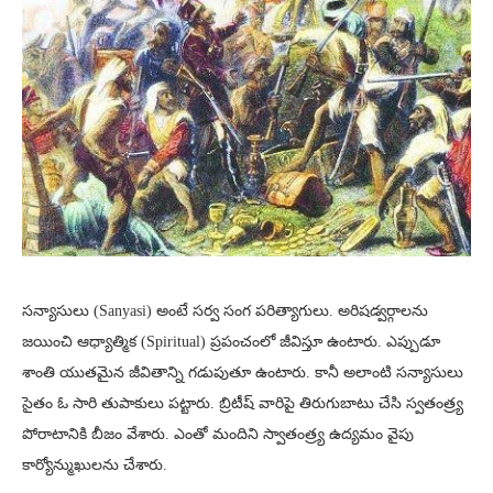
సన్యాసులు (Sanyasi) అంటే సర్వ సంగ పరిత్యాగులు. అరిషడ్వర్గాలను
జయించి ఆధ్యాత్మిక (Spiritual) ప్రపంచంలో జీవిస్తూ ఉంటారు. ఎప్పుడూ
శాంతి యుతమైన జీవితాన్ని గడుపుతూ ఉంటారు. కానీ అలాంటి సన్యాసులు
సైతం ఓ సారి తుపాకులు పట్టారు. బ్రిటీష్ వారిపై తిరుగుబాటు చేసి స్వతంత్ర్య
పోరాటానికి బీజం వేశారు. ఎంతో మందిని స్వాతంత్ర్య ఉద్యమం వైపు
కార్యోన్ముఖులను చేశారు.