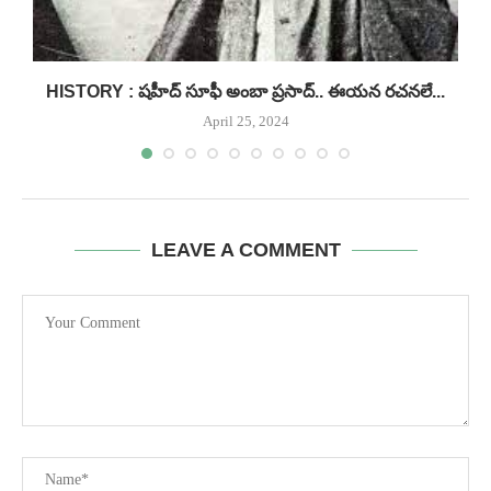
HISTORY : షహీద్ సూఫీ అంబా ప్రసాద్.. ఈయన రచనలే...
H
April 25, 2024
LEAVE A COMMENT