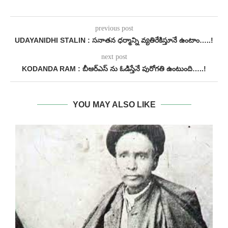
previous post
UDAYANIDHI STALIN : సనాతన ధర్మాన్ని వ్యతిరేకిస్తూనే ఉంటాం…..!
next post
KODANDA RAM : బీఆర్ఎస్ ను ఓడిస్తేనే పురోగతి ఉంటుంది…..!
YOU MAY ALSO LIKE