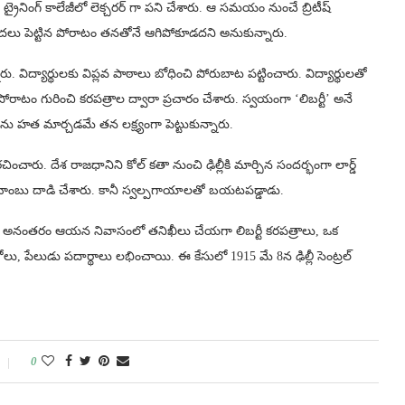
ట్రైనింగ్ కాలేజీలో లెక్చరర్‌ గా పని చేశారు. ఆ సమయం నుంచే బ్రిటీష్
లు పెట్టిన పోరాటం తనతోనే ఆగిపోకూడదని అనుకున్నారు.
్యార్థులకు విప్లవ పాఠాలు బోధించి పోరుబాట పట్టించారు. విద్యార్థులతో
రాటం గురించి కరపత్రాల ద్వారా ప్రచారం చేశారు. స్వయంగా ‘లిబర్టీ’ అనే
ంజ్ ను హత మార్చడమే తన లక్ష్యంగా పెట్టుకున్నారు.
రు. దేశ రాజధానిని కోల్ కతా నుంచి ఢిల్లీకి మార్చిన సందర్భంగా లార్డ్
ు బాంబు దాడి చేశారు. కానీ స్వల్పగాయాలతో బయటపడ్డాడు.
చేశారు. అనంతరం ఆయన నివాసంలో తనిఖీలు చేయగా లిబర్టీ కరపత్రాలు, ఒక
 ఫోటోలు, పేలుడు పదార్థాలు లభించాయి. ఈ కేసులో 1915 మే 8న ఢిల్లీ సెంట్రల్
0