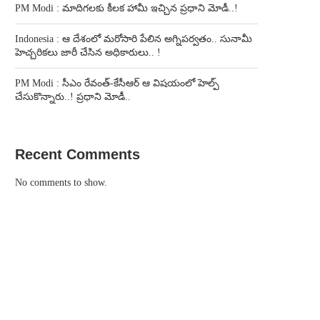
PM Modi : మాదిగలకు కీలక హామీ ఇచ్చిన ప్రధాని మోడీ..!
Indonesia : ఆ దేశంలో మరోసారి పేలిన అగ్నిపర్వతం.. సునామీ
హెచ్చరికలు జారీ చేసిన అధికారులు.. !
PM Modi : సీఎం రేవంత్-కేసీఆర్ ఆ విషయంలో హెల్ప్
చేసుకొన్నారు..! ప్రధాని మోడీ..
Recent Comments
No comments to show.