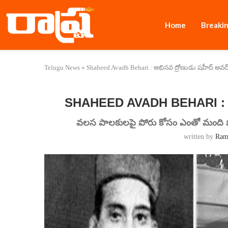
Home
Breaki
Telugu News
»
Shaheed Avadh Behari : అభినవ ద్రోణుడు షహీద్ అవద
SHAHEED AVADH BEHARI : అభి
వలస పాలకులపై పోరు కోసం ఎంతో మంద
written by
Ram