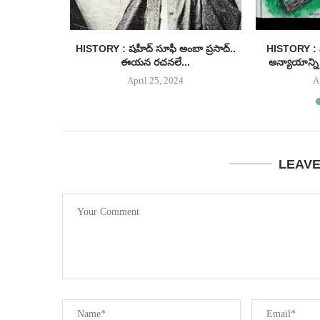
ులోనూ వీడని
HISTORY : షహీద్ సూఫీ అంబా ప్రసాద్..
HISTORY : ష
్...
ఈయన రచనలే...
అన్యాయాన్ని 
April 25, 2024
A
LEAV