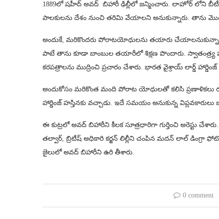
1889లో షహీద్ అవద్ బిహారీ ఢిల్లీలో జన్మించారు. లాహోర్‌ లోని బీటీ 
పాలకులను దేశం నుంచి తరిమి వేయాలని అనుకున్నారు. తాను మొద
అందుకే, మరికొందరు పోరాటయోధులను తయారు చేయాలనుకున్నారు. విద
పాటే తాను కూడా బాంబుల తయారీలో శిక్షణ పొందారు. స్వాతంత్ర్య పో
కరపత్రాలను ముద్రించి ప్రచారం చేశారు. భారత వైశ్రాయ్ లార్డ్ హార్డి
అందుకోసం మరికొంత మంది పోరాట యోధులతో కలిసి ప్రణాళికలు రచించా
హార్డింజ్ హస్తినకు వచ్చాడు. ఇదే సమయం అనుకున్న విప్లవకారుల
ఈ కుట్రలో అవద్ బిహారీని కీలక సూత్రధారిగా గుర్తించి అరెస్టు 
తల్వార్, బ్రిటీష్ అధికారి కర్జన్ లిల్లీని చంపిన మదన్ లాల్ డింగ్రా
జైలులో అవద్ బిహారీని ఉరి తీశారు.
0 comment