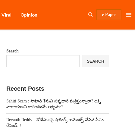
Viral
Opinion
e-Paper
Search
SEARCH
Recent Posts
Sahiti Scam : సాహితీ కేసుని పక్కదారి మళ్లిస్తున్నారా? లక్ష్మీ
నారాయణని కాపాడటమే లక్ష్యమా?
Revanth Reddy : నోటీసులపై షాకింగ్స్ కామెంట్స్ చేసిన సీఎం
రేవంత్..!