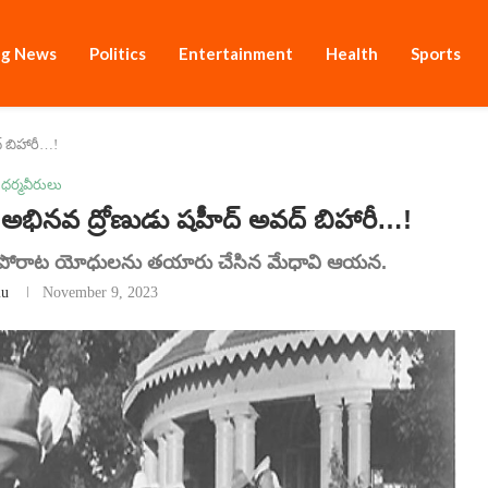
ng News
Politics
Entertainment
Health
Sports
్ బిహారీ…!
ధర్మవీరులు
నవ ద్రోణుడు షహీద్ అవద్ బిహారీ…!
ి పోరాట యోధులను తయారు చేసిన మేధావి ఆయన.
u
November 9, 2023