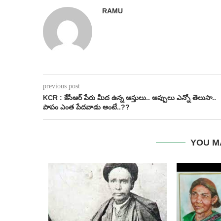
RAMU
previous post
KCR : కేసీఆర్ పేరు మీద ఉన్న ఆస్తులు.. అప్పులు ఎన్నో తెలుసా..
పాపం ఎంత పేదవాడు అంటే..??
YOU M