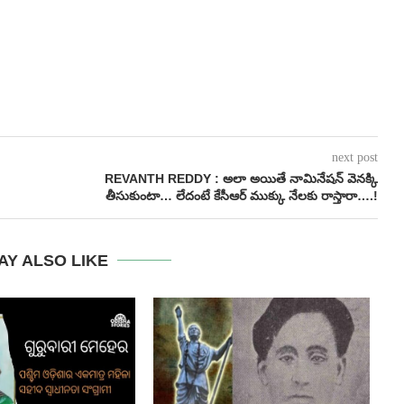
next post
REVANTH REDDY : అలా అయితే నామినేషన్ వెనక్కి
తీసుకుంటా… లేదంటే కేసీఆర్ ముక్కు నేలకు రాస్తారా….!
AY ALSO LIKE