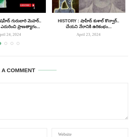
హీద్ గురుబారి మెహర్..
HISTORY : షాహీద్ కుశాల్ కొన్వార్..
H
ఎదురించి ప్రాణత్యాగం...
చేయని నేరానికి ఉరికంభం...
pril 24, 2024
April 23, 2024
E A COMMENT