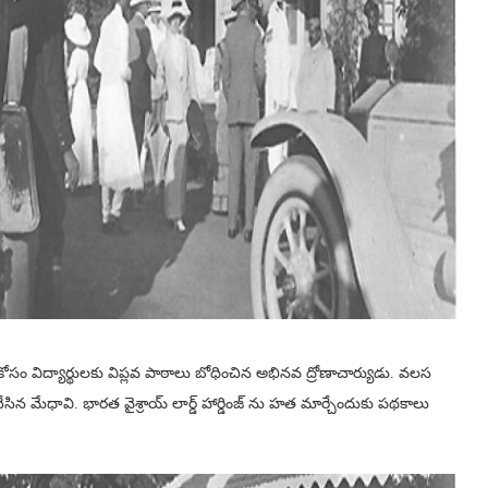
కోసం విద్యార్థులకు విప్లవ పాఠాలు బోధించిన అభినవ ద్రోణాచార్యుడు. వలస
ేధావి. భారత వైశ్రాయ్ లార్డ్ హార్డింజ్‌ ను హత మార్చేందుకు పథకాలు