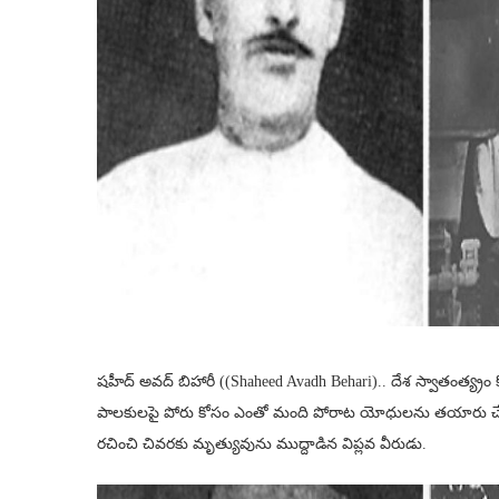
షహీద్ అవద్ బిహారీ ((Shaheed Avadh Behari).. దేశ స్వాతంత్య్రం 
పాలకులపై పోరు కోసం ఎంతో మంది పోరాట యోధులను తయారు చేసిన మ
రచించి చివరకు మృత్యువును ముద్దాడిన విప్లవ వీరుడు.