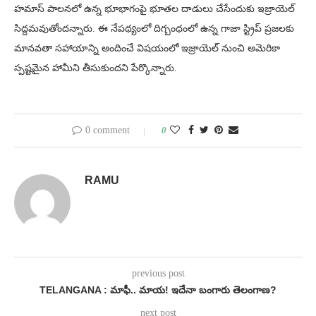
హమాస్ పాలనలో ఉన్న భూభాగంపై భూతల దాడులు చేసేందుకు ఇజ్రాయెల్
సిద్దమవుతోందన్నారు. ఈ నేపథ్యంలో దిగ్బంధంలో ఉన్న గాజా స్ట్రిప్ ప్రజలకు
మానవతా సహాయాన్ని అందించే విషయంలో ఇజ్రాయెల్ నుంచి అమెరికా
స్పష్టమైన హామీని తీసుకుందని పేర్కొన్నారు.
0 comment
0
RAMU
previous post
TELANGANA : మాఫీ.. మాయ! ఇదేనా బంగారు తెలంగాణ?
next post