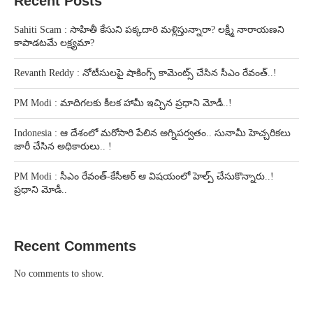
Recent Posts
Sahiti Scam : సాహితీ కేసుని పక్కదారి మళ్లిస్తున్నారా? లక్ష్మీ నారాయణని
కాపాడటమే లక్ష్యమా?
Revanth Reddy : నోటీసులపై షాకింగ్స్ కామెంట్స్ చేసిన సీఎం రేవంత్..!
PM Modi : మాదిగలకు కీలక హామీ ఇచ్చిన ప్రధాని మోడీ..!
Indonesia : ఆ దేశంలో మరోసారి పేలిన అగ్నిపర్వతం.. సునామీ హెచ్చరికలు
జారీ చేసిన అధికారులు.. !
PM Modi : సీఎం రేవంత్-కేసీఆర్ ఆ విషయంలో హెల్ప్ చేసుకొన్నారు..!
ప్రధాని మోడీ..
Recent Comments
No comments to show.