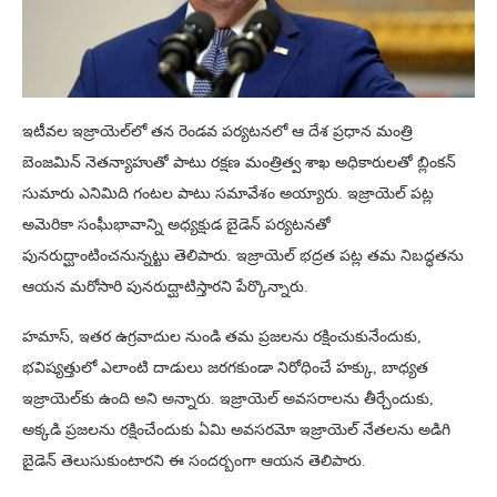
ఇటీవల ఇజ్రాయెల్‌లో తన రెండవ పర్యటనలో ఆ దేశ ప్రధాన మంత్రి
బెంజమిన్ నెతన్యాహుతో పాటు రక్షణ మంత్రిత్వ శాఖ అధికారులతో బ్లింకన్
సుమారు ఎనిమిది గంటల పాటు సమావేశం అయ్యారు. ఇజ్రాయెల్ పట్ల
అమెరికా సంఘీభావాన్ని అధ్యక్షుడ బైడెన్ పర్యటనతో
పునరుద్ఘాంటించనున్నట్టు తెలిపారు. ఇజ్రాయెల్ భద్రత పట్ల తమ నిబద్ధతను
ఆయన మరోసారి పునరుద్ఘాటిస్తారని పేర్కొన్నారు.
హమాస్, ఇతర ఉగ్రవాదుల నుండి తమ ప్రజలను రక్షించుకునేందుకు,
భవిష్యత్తులో ఎలాంటి దాడులు జరగకుండా నిరోధించే హక్కు, బాధ్యత
ఇజ్రాయెల్‌కు ఉంది అని అన్నారు. ఇజ్రాయెల్ అవసరాలను తీర్చేందుకు,
అక్కడి ప్రజలను రక్షించేందుకు ఏమి అవసరమో ఇజ్రాయెల్ నేతలను అడిగి
బైడెన్ తెలుసుకుంటారని ఈ సందర్బంగా ఆయన తెలిపారు.