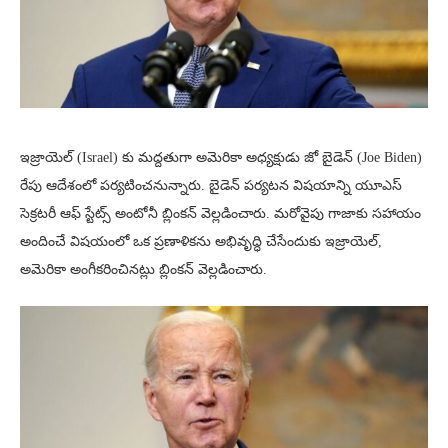
ఇజ్రాయెల్ (Israel) కు మద్దతుగా అమెరికా అధ్యక్షుడు జో బైడెన్ (Joe Biden)
రేపు ఆదేశంలో పర్యటించనున్నారు. బైడెన్ పర్యటన విషయాన్ని యూఎస్
సెక్రటరీ ఆఫ్ స్టేట్స్ అంటోనీ బ్లింకన్ వెల్లడించారు. మరోవైపు గాజాకు సహాయం
అందించే విషయంలో ఒక ప్రణాళికను అభివృద్ధి చేసేందుకు ఇజ్రాయెల్,
అమెరికా అంగీకరించినట్లు బ్లింకన్ వెల్లడించారు.