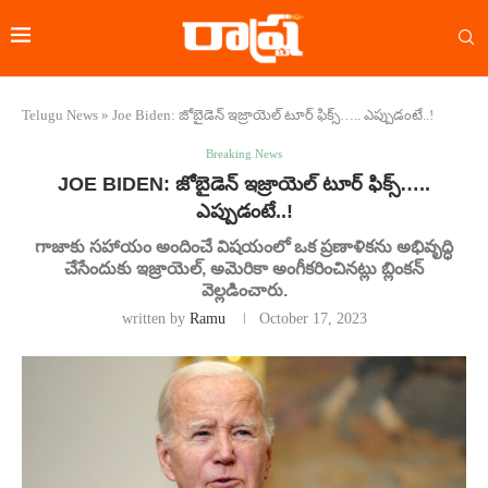
Telugu News
»
Joe Biden: జోబైడెన్ ఇజ్రాయెల్ టూర్ ఫిక్స్….. ఎప్పుడంటే..!
Breaking News
JOE BIDEN: జోబైడెన్ ఇజ్రాయెల్ టూర్ ఫిక్స్…..
ఎప్పుడంటే..!
గాజాకు సహాయం అందించే విషయంలో ఒక ప్రణాళికను అభివృద్ధి
చేసేందుకు ఇజ్రాయెల్, అమెరికా అంగీకరించినట్లు బ్లింకన్
వెల్లడించారు.
written by
Ramu
October 17, 2023