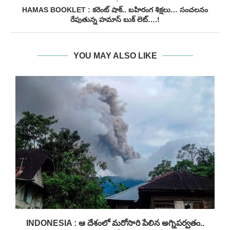
HAMAS BOOKLET : కరెంట్ షాక్.. బహిరంగ శిక్షలు… సంచలనం
రేపుతున్న హమాస్ బుక్ లెట్….!
YOU MAY ALSO LIKE
INDONESIA : ఆ దేశంలో మరోసారి పేలిన అగ్నిపర్వతం..