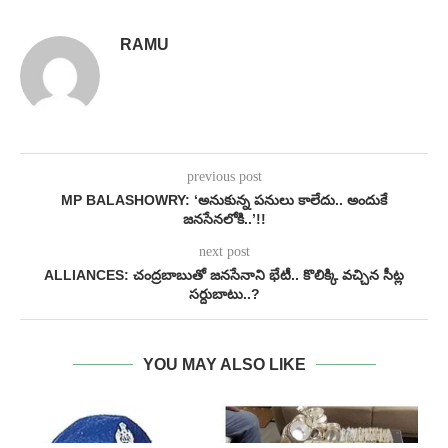
RAMU
previous post
MP BALASHOWRY: ‘అనుకున్న పనులు కాలేదు.. అందుకే
జనసేనలోకి..’!!
next post
ALLIANCES: చంద్రబాబుతో జనసేనాని భేటీ.. కొలిక్కి వచ్చిన సీట్ల
సర్దుబాటు..?
YOU MAY ALSO LIKE