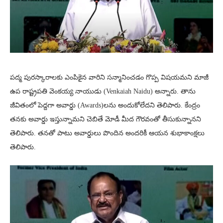
పద్మ పురస్కారాలకు ఎంపికైన వారిని సన్మానించడం గొప్ప విషయమని మాజీ
ఉప రాష్ట్రపతి వెంకయ్య నాయుడు (Venkaiah Naidu) అన్నారు. తాను
జీవితంలో పెద్దగా అవార్డు (Awards)లను అందుకోలేదని తెలిపారు. కేంద్రం
తనకు అవార్డు ఇస్తున్నామని చెబితే మోడీ మీద గౌరవంతో తీసుకున్నానని
తెలిపారు. తనతో పాటు అవార్డులు పొందిన అందరికీ ఆయన శుభాకాంక్షలు
తెలిపారు.