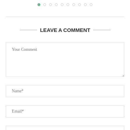
LEAVE A COMMENT
SAHITI SCAM : సాహితీ కేసుని పక్కదారి మళ్లిస్తున్నారా?
లక్ష్మీ...
May 24, 2024