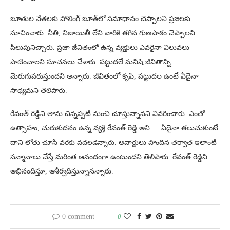
బూతుల నేతలకు పోలింగ్ బూత్‌లో సమాధానం చెప్పాలని ప్రజలకు
సూచించారు. నీతి, నిజాయితీ లేని వారికి తగిన గుణపాఠం చెప్పాలని
పిలుపునిచ్చారు. ప్రజా జీవితంలో ఉన్న వ్యక్తులు ఎవరైనా విలువలు
పాటించాలని సూచనలు చేశారు. పట్టుదలే మనిషి జీవితాన్ని
మెరుగుపరుస్తుందని అన్నారు. జీవితంలో కృషి, పట్టుదల ఉంటే ఏదైనా
సాధ్యమని తెలిపారు.
రేవంత్ రెడ్డిని తాను చిన్నప్పటి నుంచి చూస్తున్నానని వివరించారు. ఎంతో
ఉత్సాహం, చురుకుదనం ఉన్న వ్యక్తి రేవంత్ రెడ్డి అని…. ఏదైనా తలుచుకుంటే
దాని లోతు చూసే వరకు వదలడన్నారు. అవార్డులు పొందిన తర్వాత ఇలాంటి
సన్మానాలు చేస్తే మరింత ఆనందంగా ఉంటుందని తెలిపారు. రేవంత్ రెడ్డిని
అభినందిస్తూ, ఆశీర్వదిస్తున్నానన్నారు.
0 comment
0