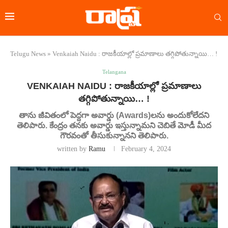
Telugu News
»
Venkaiah Naidu : రాజకీయాల్లో ప్రమాణాలు తగ్గిపోతున్నాయి… !
Telangana
VENKAIAH NAIDU : రాజకీయాల్లో ప్రమాణాలు
తగ్గిపోతున్నాయి… !
తాను జీవితంలో పెద్దగా అవార్డు (Awards)లను అందుకోలేదని
తెలిపారు. కేంద్రం తనకు అవార్డు ఇస్తున్నామని చెబితే మోడీ మీద
గౌరవంతో తీసుకున్నానని తెలిపారు.
written by
Ramu
February 4, 2024