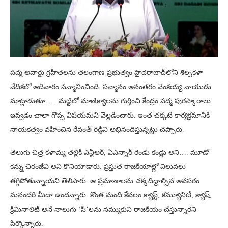
పద్మ అవార్డు గ్రహీతలను తెలంగాణ ప్రభుత్వం హైదరాబాద్‌లోని శిల్పకళా
వేదికలో ఆదివారం సన్మానించింది. సన్మానం అనంతరం వెంకయ్య నాయుడు
మాట్లాడుతూ….. మట్టిలో మాణిక్యాలను గుర్తించి కేంద్రం పద్మ పురస్కారాలు
ఇవ్వడం చాలా గొప్ప విషయమని వెల్లడించారు. ఇంత చక్కటి కార్యక్రమానికి
నాయకత్వం వహించిన రేవంత్ రెడ్డిని అభినందిస్తున్నట్టు చెప్పారు.
తెలుగు చిత్ర కళామ్మ తల్లికి ఎన్టీఆర్, ఏఎన్నార్ రెండు కండ్లు అని…. మూడో
కన్ను చిరంజీవి అని కొనియాడారు. ప్రస్తుత రాజకీయాల్లో విలువలు
తగ్గిపోతున్నాయని తెలిపారు. ఆ ప్రమాణాలను చక్కదిద్దాల్సిన అవసరం
మనందరి మీదా ఉందన్నారు. కొంత మంది కేవలం క్యాస్ట్, కమ్యూనిటీ, క్యాష్,
క్రిమినాలిటీ అనే నాలుగు ‘సీ’లను నమ్ముకుని రాజకీయం చేస్తున్నారని
పేర్కొన్నారు.