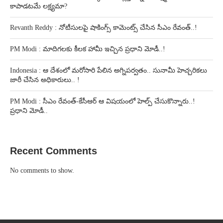
కాపాడటమే లక్ష్యమా?
Revanth Reddy : నోటీసులపై షాకింగ్స్ కామెంట్స్ చేసిన సీఎం రేవంత్..!
PM Modi : మాదిగలకు కీలక హామీ ఇచ్చిన ప్రధాని మోడీ..!
Indonesia : ఆ దేశంలో మరోసారి పేలిన అగ్నిపర్వతం.. సునామీ హెచ్చరికలు
జారీ చేసిన అధికారులు.. !
PM Modi : సీఎం రేవంత్-కేసీఆర్ ఆ విషయంలో హెల్ప్ చేసుకొన్నారు..!
ప్రధాని మోడీ..
Recent Comments
No comments to show.