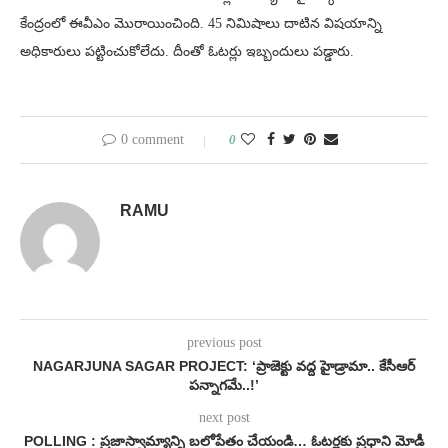
కేంద్రంలో ఈవీఎం మొరాయించింది. 45 నిమిషాలు దాటిన విషయాన్ని
అధికారులు పట్టించుకోలేదు. దీంతో ఓటర్లు ఇబ్బందులు పడ్డారు.
0 comment
0
RAMU
previous post
NAGARJUNA SAGAR PROJECT: ‘ప్రాజెక్టు వద్ద హైడ్రామా.. కేసీఆర్‌
పన్నాగమే..!’
next post
POLLING : ప్రజాస్వామ్యాన్ని బలోపేతం చేయండి… ఓటర్లకు ప్రధాని మోడీ