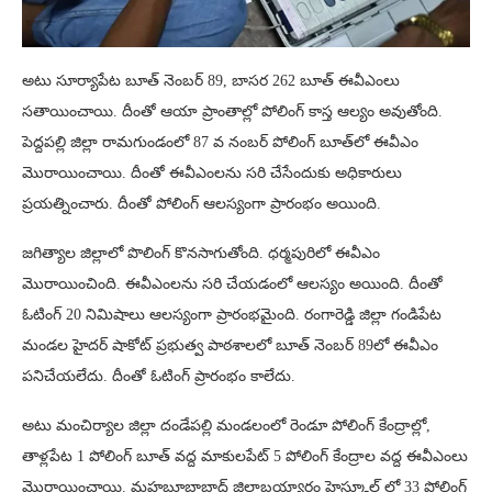
అటు సూర్యాపేట బూత్ నెంబర్ 89, బాసర 262 బూత్ ఈవీఎంలు
సతాయించాయి. దీంతో ఆయా ప్రాంతాల్లో పోలింగ్ కాస్త ఆల్యం అవుతోంది.
పెద్దపల్లి జిల్లా రామగుండంలో 87 వ నంబర్ పోలింగ్ బూత్‌లో ఈవీఎం
మొరాయించాయి. దీంతో ఈవీఎంలను సరి చేసేందుకు అధికారులు
ప్రయత్నించారు. దీంతో పోలింగ్ ఆలస్యంగా ప్రారంభం అయింది.
జగిత్యాల జిల్లాలో పొలింగ్ కొనసాగుతోంది. ధర్మపురిలో ఈవీఎం
మొరాయించింది. ఈవీఎంలను సరి చేయడంలో ఆలస్యం అయింది. దీంతో
ఓటింగ్ 20 నిమిషాలు ఆలస్యంగా ప్రారంభమైంది. రంగారెడ్డి జిల్లా గండిపేట
మండల హైదర్ షాకోట్ ప్రభుత్వ పాఠశాలలో బూత్ నెంబర్ 89లో ఈవీఎం
పనిచేయలేదు. దీంతో ఓటింగ్ ప్రారంభం కాలేదు.
అటు మంచిర్యాల జిల్లా దండేపల్లి మండలంలో రెండూ పోలింగ్ కేంద్రాల్లో,
తాళ్లపేట 1 పోలింగ్ బూత్ వద్ద మాకులపేట్ 5 పోలింగ్ కేంద్రాల వద్ద ఈవీఎంలు
మొరాయించాయి. మహబూబాబాద్ జిల్లాబయ్యారం హైస్కూల్ లో 33 పోలింగ్