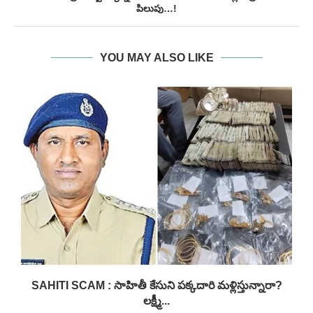
పిలుపు…!
YOU MAY ALSO LIKE
SAHITI SCAM : సాహితీ కేసుని పక్కదారి మళ్లిస్తున్నారా?
లక్ష్మీ...