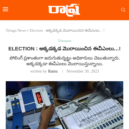
Telugu News
»
Election : అక్కడక్కడ మొరాయించిన ఈవీఎంలు…!
Telangana
ELECTION : అక్కడక్కడ మొరాయించిన ఈవీఎంలు…!
పోలింగ్ ప్రశాంతంగా జరుగుతున్నట్టు అధికారులు చెబుతున్నారు.
అక్కడక్కడా ఈవీఎంలు మొరాయిస్తున్నాయి.
written by
Ramu
November 30, 2023