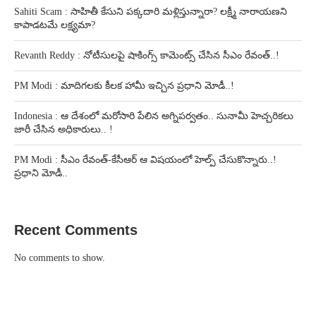
Sahiti Scam : సాహితీ కేసుని పక్కదారి మళ్లిస్తున్నారా? లక్ష్మీ నారాయణని
కాపాడటమే లక్ష్యమా?
Revanth Reddy : నోటీసులపై షాకింగ్స్ కామెంట్స్ చేసిన సీఎం రేవంత్..!
PM Modi : మాదిగలకు కీలక హామీ ఇచ్చిన ప్రధాని మోడీ..!
Indonesia : ఆ దేశంలో మరోసారి పేలిన అగ్నిపర్వతం.. సునామీ హెచ్చరికలు
జారీ చేసిన అధికారులు.. !
PM Modi : సీఎం రేవంత్-కేసీఆర్ ఆ విషయంలో హెల్ప్ చేసుకొన్నారు..!
ప్రధాని మోడీ..
Recent Comments
No comments to show.