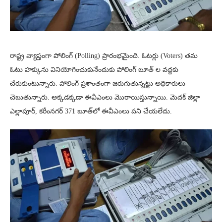
రాష్ట్ర వ్యాప్తంగా పోలింగ్ (Polling) ప్రారంభమైంది. ఓటర్లు (Voters) తమ
ఓటు హక్కును వినియోగించుకునేందుకు పోలింగ్ బూత్ ల వద్దకు
చేరుకుంటున్నారు. పోలింగ్ ప్రశాంతంగా జరుగుతున్నట్టు అధికారులు
చెబుతున్నారు. అక్కడక్కడా ఈవీఎంలు మొరాయిస్తున్నాయి. మెదక్ జిల్లా
ఎల్లాపూర్, కరీంనగర్ 371 బూత్‌లో ఈవీఎంలు పని చేయలేదు.