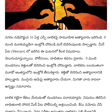
నగరం నడిబొడ్డున 16 ఏళ్ల ఎస్సీ బాలికపై సామూహిక అత్యాచారం జరిగింది. 8
మంది మూకుమ్మడిగా ఇంట్లోకి చొరబడి మరీ బెదిరింపులకు పాల్పడ్డారు. మీర్‌
పేట (Meerpet) లో జరిగిన ఈ ఘటనలో కీలక విషయాలు
వెలుగుచూస్తున్నాయి. పోలీసులు, బాధితుల కథనం ప్రకారం.. 8 మంది
దుండగులు కత్తులతో బెదిరించి ఇంట్లోకి చొరబడ్డారు. బాలికను బలవంతంగా
మూడో అంతస్తులోని ఇంట్లోకి తీసుకెళ్లారు. కత్తితో బెదిరించి అత్యాచారానికి
పాల్పడ్డారు. ముగ్గురు ఆమెపై అత్యాచారం చేయగా, మిగతా వారు కాపలా
ఉన్నట్టు సమాచారం.
బాలిక గట్టిగా కేకలు వేయడంతో దుండగులు పరారయ్యారు. విషయం తెలిసిన
బాధితురాలి సోదరి మీర్‌ పేట పోలీసుల్ని ఆశ్రయించింది. కేసు నమోదు చేసి
దర్యాప్తు చేస్తున్నారు. వైద్య పరీక్షల అనంతరం బాలికను సఖి కేంద్రానికి